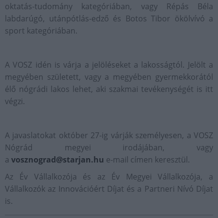
oktatás-tudomány kategóriában, vagy Répás Béla
labdarúgó, utánpótlás-edző és Botos Tibor ökölvívó a
sport kategóriában.
A VOSZ idén is várja a jelöléseket a lakosságtól. Jelölt a
megyében született, vagy a megyében gyermekkorától
élő nógrádi lakos lehet, aki szakmai tevékenységét is itt
végzi.
A javaslatokat október 27-ig várják személyesen, a VOSZ
Nógrád megyei irodájában, vagy
a
vosznograd@starjan.hu
e-mail címen keresztül.
Az Év Vállalkozója és az Év Megyei Vállalkozója, a
Vállalkozók az Innovációért Díjat és a Partneri Nívó Díjat
is.