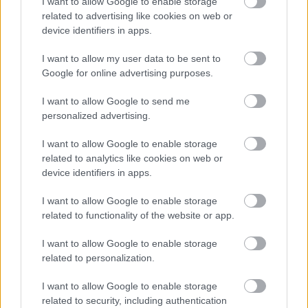
I want to allow Google to enable storage
E-mail cím
related to advertising like cookies on web or
device identifiers in apps.
Feliratkozom a hírlevélre és elfogadom az
adatvédelmi
I want to allow my user data to be sent to
szabályzatot!
Google for online advertising purposes.
FELIRATKOZÁS
I want to allow Google to send me
personalized advertising.
I want to allow Google to enable storage
LEGFRISSEBB
related to analytics like cookies on web or
device identifiers in apps.
Országos hírek
Amire többmillióan vártunk: szombattól
I want to allow Google to enable storage
másodfokúra csökken a riasztás
related to functionality of the website or app.
I want to allow Google to enable storage
related to personalization.
Országos hírek
Megérkezett az eső a Duna vízgyűjtőjére
I want to allow Google to enable storage
related to security, including authentication