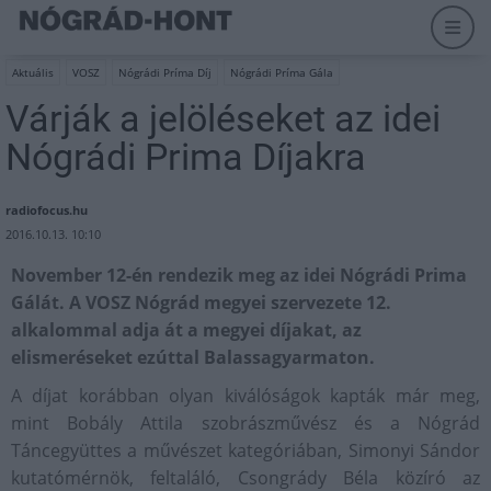
Aktuális
VOSZ
Nógrádi Príma Díj
Nógrádi Príma Gála
Várják a jelöléseket az idei
Nógrádi Prima Díjakra
radiofocus.hu
2016.10.13. 10:10
November 12-én rendezik meg az idei Nógrádi Prima
Gálát. A VOSZ Nógrád megyei szervezete 12.
alkalommal adja át a megyei díjakat, az
elismeréseket ezúttal Balassagyarmaton.
A díjat korábban olyan kiválóságok kapták már meg,
mint Bobály Attila szobrászművész és a Nógrád
Táncegyüttes a művészet kategóriában, Simonyi Sándor
kutatómérnök, feltaláló, Csongrády Béla közíró az