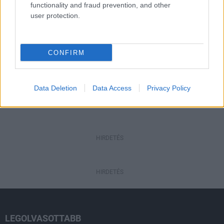
functionality and fraud prevention, and other
user protection.
Aktuális
Nógrád tűzoltója 2017
CONFIRM
Data Deletion
Data Access
Privacy Policy
HIRDETÉS
HIRDETÉS
HIRDETÉS
LEGOLVASOTTABB