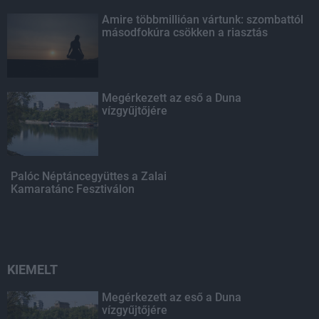
Amire többmillióan vártunk: szombattól
másodfokúra csökken a riasztás
Megérkezett az eső a Duna
vízgyűjtőjére
Palóc Néptáncegyüttes a Zalai
Kamaratánc Fesztiválon
KIEMELT
Megérkezett az eső a Duna
vízgyűjtőjére