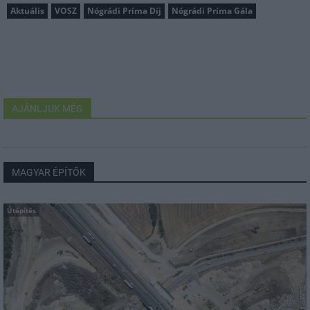
Aktuális
VOSZ
Nógrádi Príma Díj
Nógrádi Príma Gála
AJÁNLJUK MÉG
MAGYAR ÉPÍTŐK
Útépítés