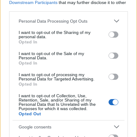
Downstream Participants
that may further disclose it to other
third parties.
Látványos építési szakasz indult be a
Please note that this website/app uses one or more Google
Personal Data Processing Opt Outs
Flórián téri felüljárón
services and may gather and store information including but
not limited to your visit or usage behaviour. You may click to
I want to opt-out of the Sharing of my
personal data.
grant or deny consent to Google and its third-party tags to
Opted In
use your data for below specified purposes in below Google
consent section.
Paks II.: Mit jelent az 5. blokk új
I want to opt-out of the Sale of my
Personal Data.
mérföldköve a felülvizsgálat
Opted In
árnyékában?
I want to opt-out of processing my
Personal Data for Targeted Advertising.
Opted In
I want to opt-out of Collection, Use,
Retention, Sale, and/or Sharing of my
HÍRLEVÉL
Personal Data that Is Unrelated with the
Purposes for which it was collected.
Opted Out
Név
Google consents