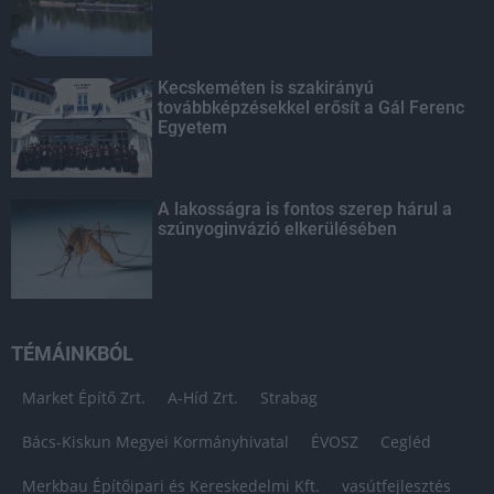
Kecskeméten is szakirányú
továbbképzésekkel erősít a Gál Ferenc
Egyetem
A lakosságra is fontos szerep hárul a
szúnyoginvázió elkerülésében
TÉMÁINKBÓL
Market Építő Zrt.
A-Híd Zrt.
Strabag
Bács-Kiskun Megyei Kormányhivatal
ÉVOSZ
Cegléd
Merkbau Építőipari és Kereskedelmi Kft.
vasútfejlesztés