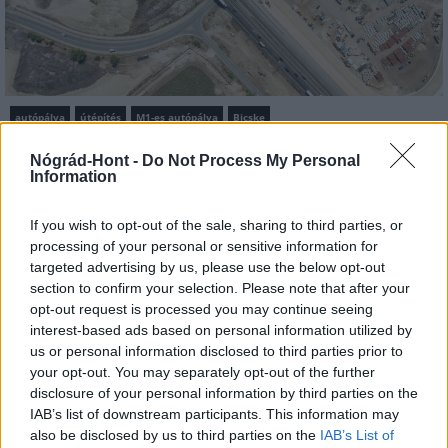
autópálya
útépítés
M1-es autópálya
Bicske
M1 bővítés: már zajlik a teljesen új Bicske Kelet
Nógrád-Hont -
Do Not Process My Personal
csomópont építése
Information
Tizenegy meglévő csomópontot korszerűsít és négy új,
különszintű csomópontot hoz létre az MKIF az M1-es
If you wish to opt-out of the sale, sharing to third parties, or
bővítésénél.
processing of your personal or sensitive information for
targeted advertising by us, please use the below opt-out
section to confirm your selection. Please note that after your
Új gyalogosátkelők és jelzőlámpás
opt-out request is processed you may continue seeing
csomópont épül Angyalföldön
interest-based ads based on personal information utilized by
us or personal information disclosed to third parties prior to
your opt-out. You may separately opt-out of the further
disclosure of your personal information by third parties on the
Másfélszeresére bővítik
IAB’s list of downstream participants. This information may
Hódmezővásárhely jó hírű református
also be disclosed by us to third parties on the
IAB’s List of
iskoláját