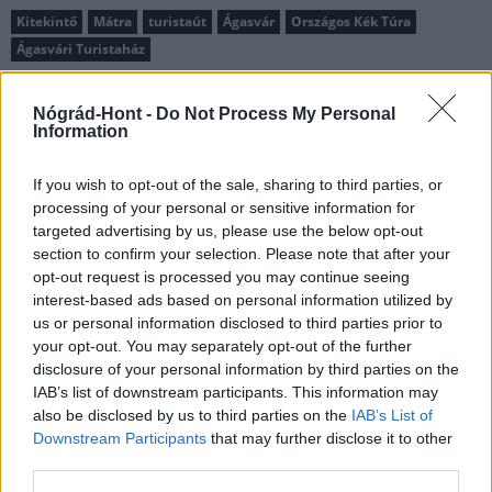
Kitekintő
Mátra
turistaút
Ágasvár
Országos Kék Túra
Ágasvári Turistaház
Nógrád-Hont -
Do Not Process My Personal
Information
If you wish to opt-out of the sale, sharing to third parties, or
AJÁNLJUK MÉG
processing of your personal or sensitive information for
targeted advertising by us, please use the below opt-out
section to confirm your selection. Please note that after your
Helyi hírek
opt-out request is processed you may continue seeing
interest-based ads based on personal information utilized by
us or personal information disclosed to third parties prior to
your opt-out. You may separately opt-out of the further
disclosure of your personal information by third parties on the
IAB’s list of downstream participants. This information may
also be disclosed by us to third parties on the
IAB’s List of
Downstream Participants
that may further disclose it to other
Így változnak meg a buszmenetrendek a Mátra
third parties.
térségében