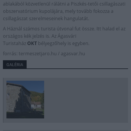
ablakából közvetlenül rálátni a Piszkés-tetői csillagászati
obszervatórium kupolájára, mely tovább fokozza a
csillagászat szerelmeseinek hangulatát.
A Háznál számos turista útvonal fut össze. Itt halad el az
országos kék jelzés is. Az Ágasvári
Turistaház
OKT
bélyegzőhely is egyben.
forrás: termeszetjaro.hu / agasvar.hu
GALÉRIA