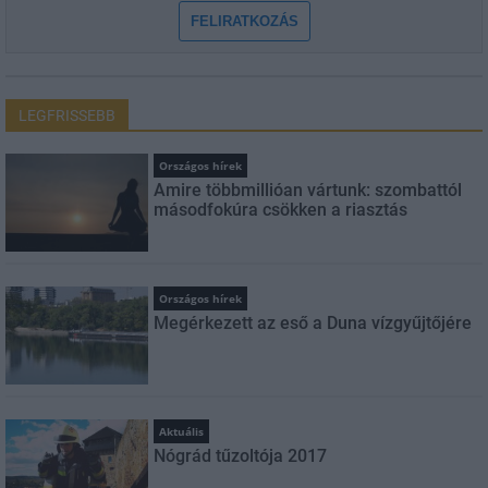
FELIRATKOZÁS
LEGFRISSEBB
Országos hírek
Amire többmillióan vártunk: szombattól
másodfokúra csökken a riasztás
Országos hírek
Megérkezett az eső a Duna vízgyűjtőjére
Aktuális
Nógrád tűzoltója 2017