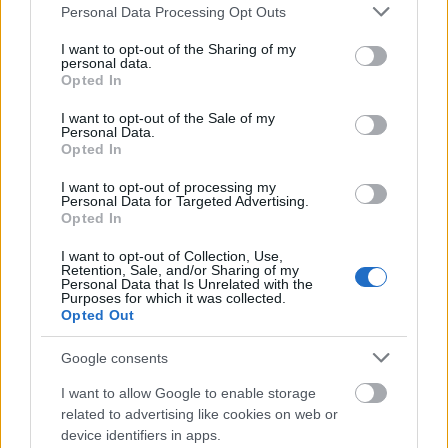
Please note that this website/app uses one or more Google
Personal Data Processing Opt Outs
services and may gather and store information including but
not limited to your visit or usage behaviour. You may click to
I want to opt-out of the Sharing of my
personal data.
grant or deny consent to Google and its third-party tags to
Opted In
use your data for below specified purposes in below Google
consent section.
I want to opt-out of the Sale of my
Personal Data.
MAGYAR ÉPÍTŐK
Opted In
I want to opt-out of processing my
Útépítés
Personal Data for Targeted Advertising.
Opted In
I want to opt-out of Collection, Use,
Retention, Sale, and/or Sharing of my
Personal Data that Is Unrelated with the
Purposes for which it was collected.
Opted Out
Google consents
I want to allow Google to enable storage
related to advertising like cookies on web or
device identifiers in apps.