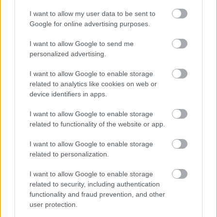
autópálya
útépítés
M1-es autópálya
Bicske
I want to allow my user data to be sent to
M1 bővítés: már zajlik a teljesen új Bicske Kelet
Google for online advertising purposes.
csomópont építése
Tizenegy meglévő csomópontot korszerűsít és négy új,
I want to allow Google to send me
különszintű csomópontot hoz létre az MKIF az M1-es
personalized advertising.
bővítésénél.
I want to allow Google to enable storage
related to analytics like cookies on web or
Új gyalogosátkelők és jelzőlámpás
device identifiers in apps.
csomópont épül Angyalföldön
I want to allow Google to enable storage
related to functionality of the website or app.
Másfélszeresére bővítik
I want to allow Google to enable storage
Hódmezővásárhely jó hírű református
related to personalization.
iskoláját
I want to allow Google to enable storage
related to security, including authentication
Látványos építési szakasz indult be a
functionality and fraud prevention, and other
Flórián téri felüljárón
user protection.