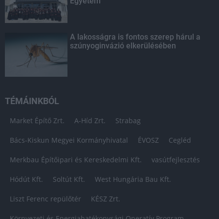
Egyetem
A lakosságra is fontos szerep hárul a
szúnyoginvázió elkerülésében
TÉMÁINKBÓL
Market Építő Zrt.
A-Híd Zrt.
Strabag
Bács-Kiskun Megyei Kormányhivatal
ÉVOSZ
Cegléd
Merkbau Építőipari és Kereskedelmi Kft.
vasútfejlesztés
Hódút Kft.
Soltút Kft.
West Hungária Bau Kft.
Liszt Ferenc repülőtér
KÉSZ Zrt.
Környezeti és Energiahatékonysági Operatív Program