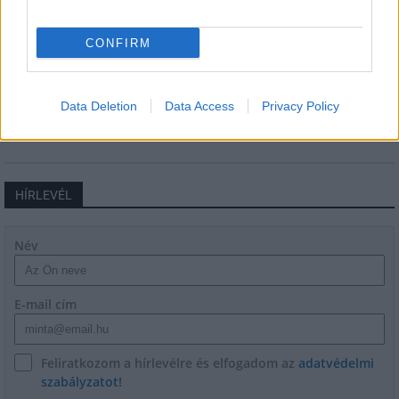
CONFIRM
Paks II.: Mit jelent az 5. blokk új
mérföldköve a felülvizsgálat
árnyékában?
Data Deletion
Data Access
Privacy Policy
HÍRLEVÉL
Név
E-mail cím
Feliratkozom a hírlevélre és elfogadom az
adatvédelmi
szabályzatot!