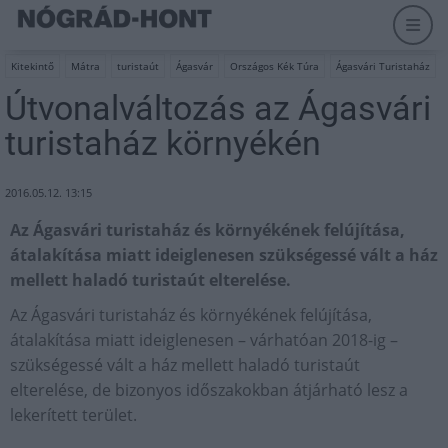
Kitekintő
Mátra
turistaút
Ágasvár
Országos Kék Túra
Ágasvári Turistaház
Útvonalváltozás az Ágasvári
turistaház környékén
2016.05.12. 13:15
Az Ágasvári turistaház és környékének felújítása,
átalakítása miatt ideiglenesen szükségessé vált a ház
mellett haladó turistaút elterelése.
Az Ágasvári turistaház és környékének felújítása,
átalakítása miatt ideiglenesen – várhatóan 2018-ig –
szükségessé vált a ház mellett haladó turistaút
elterelése, de bizonyos időszakokban átjárható lesz a
lekerített terület.