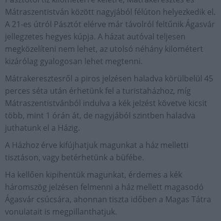
Mátraszentistván között nagyjából félúton helyezkedik el.
A 21-es útról Pásztót elérve már távolról feltűnik Ágasvár
jellegzetes hegyes kúpja. A házat autóval teljesen
megközelíteni nem lehet, az utolsó néhány kilométert
kizárólag gyalogosan lehet megtenni.
Mátrakeresztesről a piros jelzésen haladva körülbelül 45
perces séta után érhetünk fel a turistaházhoz, míg
Mátraszentistvánból indulva a kék jelzést követve kicsit
több, mint 1 órán át, de nagyjából szintben haladva
juthatunk el a Házig.
A Házhoz érve kifújhatjuk magunkat a ház melletti
tisztáson, vagy betérhetünk a büfébe.
Ha kellően kipihentük magunkat, érdemes a kék
háromszög jelzésen felmenni a ház mellett magasodó
Ágasvár csúcsára, ahonnan tiszta időben a Magas Tátra
vonulatait is megpillanthatjuk.