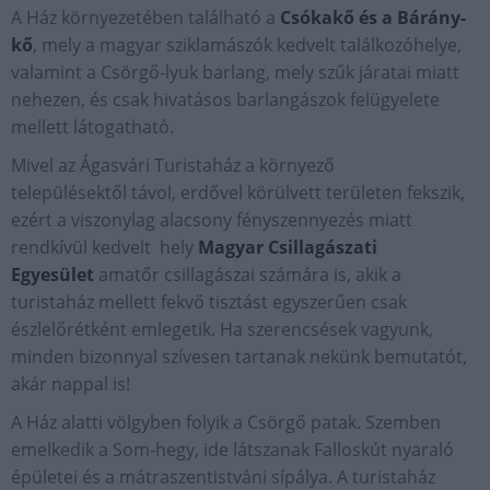
A Ház környezetében található a
Csókakő és a Bárány-
kő
, mely a magyar sziklamászók kedvelt találkozóhelye,
valamint a Csörgő-lyuk barlang, mely szűk járatai miatt
nehezen, és csak hivatásos barlangászok felügyelete
mellett látogatható.
Mivel az Ágasvári Turistaház a környező
településektől távol, erdővel körülvett területen fekszik,
ezért a viszonylag alacsony fényszennyezés miatt
rendkívül kedvelt hely
Magyar Csillagászati
Egyesület
amatőr csillagászai számára is, akik a
turistaház mellett fekvő tisztást egyszerűen csak
észlelőrétként emlegetik. Ha szerencsések vagyunk,
minden bizonnyal szívesen tartanak nekünk bemutatót,
akár nappal is!
A Ház alatti völgyben folyik a Csörgő patak. Szemben
emelkedik a Som-hegy, ide látszanak Falloskút nyaraló
épületei és a mátraszentistváni sípálya. A turistaház