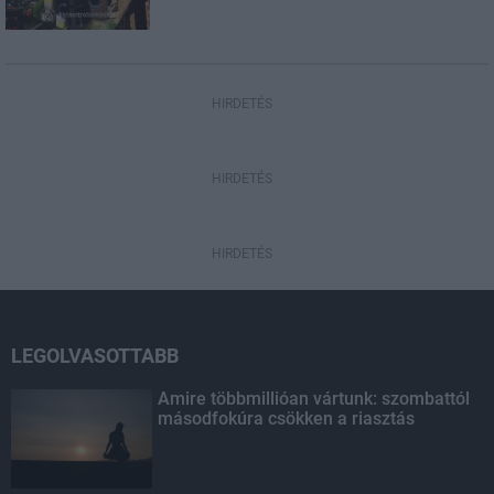
HIRDETÉS
HIRDETÉS
HIRDETÉS
LEGOLVASOTTABB
Amire többmillióan vártunk: szombattól
másodfokúra csökken a riasztás