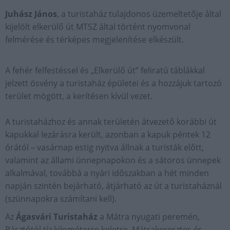
Juhász János
, a turistaház tulajdonos üzemeltetője által
kijelölt elkerülő út MTSZ által történt nyomvonal
felmérése és térképes megjelenítése elkészült.
A fehér felfestéssel és „Elkerülő út” feliratú táblákkal
jelzett ösvény a turistaház épületei és a hozzájuk tartozó
terület mögött, a kerítésen kívül vezet.
A turistaházhoz és annak területén átvezető korábbi út
kapukkal lezárásra került, azonban a kapuk péntek 12
órától – vasárnap estig nyitva állnak a turisták előtt,
valamint az állami ünnepnapokon és a sátoros ünnepek
alkalmával, továbbá a nyári időszakban a hét minden
napján szintén bejárható, átjárható az út a turistaháznál
(szünnapokra számítani kell).
Az
Ágasvári Turistaház
a Mátra nyugati peremén,
Pásztótól tíz kilométerre keletre, Mátrakeresztes és