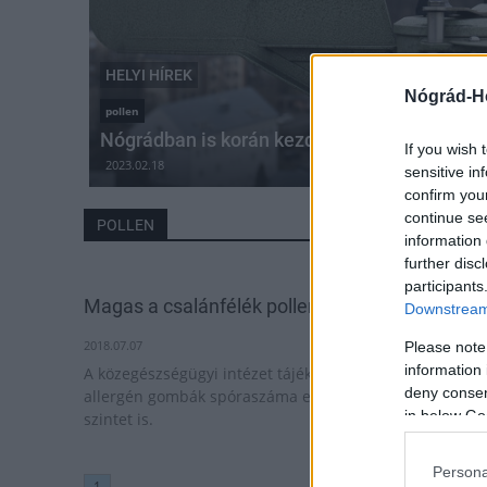
HELYI HÍREK
Nógrád-H
pollen
Nógrádban is korán kezdődött a pollenszez
If you wish 
2023.02.18
sensitive in
confirm you
continue se
POLLEN
information 
further disc
participants
Magas a csalánfélék pollenkoncentrációja
Downstream 
2018.07.07
Please note
information 
A közegészségügyi intézet tájékoztatása szerint az
deny consent
allergén gombák spóraszáma elérheti a nagyon magas
in below Go
szintet is.
Persona
1