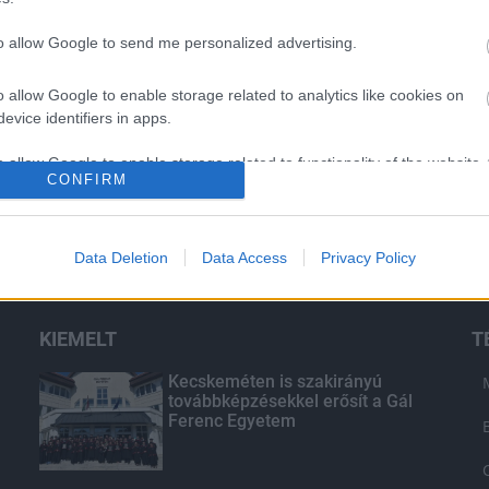
to allow Google to send me personalized advertising.
o allow Google to enable storage related to analytics like cookies on
evice identifiers in apps.
o allow Google to enable storage related to functionality of the website
CONFIRM
o allow Google to enable storage related to personalization.
Data Deletion
Data Access
Privacy Policy
o allow Google to enable storage related to security, including
cation functionality and fraud prevention, and other user protection.
KIEMELT
T
Kecskeméten is szakirányú
továbbképzésekkel erősít a Gál
Ferenc Egyetem