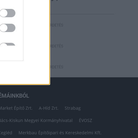
HIRDETÉS
HIRDETÉS
HIRDETÉS
ÉMÁINKBÓL
Market Építő Zrt.
A-Híd Zrt.
Strabag
Bács-Kiskun Megyei Kormányhivatal
ÉVOSZ
Cegléd
Merkbau Építőipari és Kereskedelmi Kft.