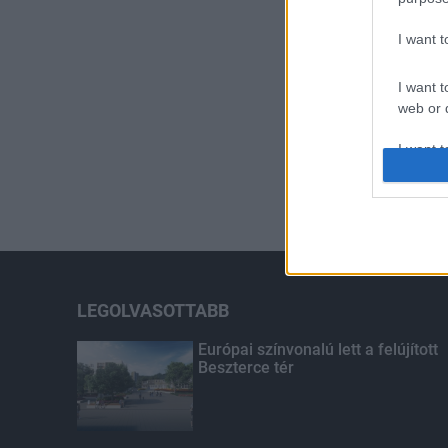
I want 
I want t
web or d
I want t
or app.
I want t
I want t
authenti
LEGOLVASOTTABB
Európai színvonalú lett a felújított
Beszterce tér