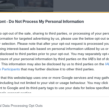
HELYI HÍREK
ont -
Do Not Process My Personal Information
Szécsény
on
Tombol a parlagfűszezon
to opt-out of the sale, sharing to third parties, or processing of your per
2018.09.15
formation for targeted advertising by us, please use the below opt-out s
r selection. Please note that after your opt-out request is processed y
eing interest-based ads based on personal information utilized by us or
disclosed to third parties prior to your opt-out. You may separately opt-
losure of your personal information by third parties on the IAB’s list of
. This information may also be disclosed by us to third parties on the
IA
Participants
that may further disclose it to other third parties.
 that this website/app uses one or more Google services and may gath
including but not limited to your visit or usage behaviour. You may click 
 to Google and its third-party tags to use your data for below specifi
ogle consent section.
l Data Processing Opt Outs