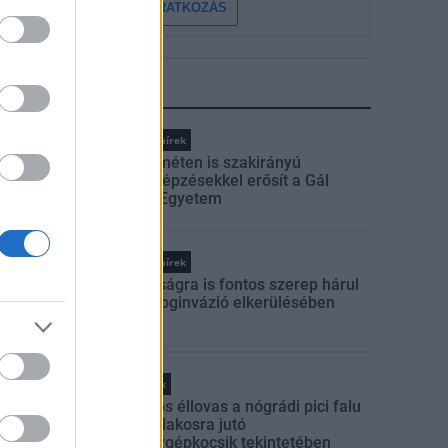
FELIRATKOZÁS
LEGFRISSEBB
Országos hírek
Kecskeméten is szakirányú
továbbképzésekkel erősít a Gál
Ferenc Egyetem
Országos hírek
A lakosságra is fontos szerep hárul
a szúnyoginvázió elkerülésében
Helyi hírek
Országos éllovas a nógrádi pici falu
az ezer lakosra jutó
személygépkocsik tekintetében