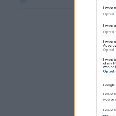
I want t
Opted 
I want t
Opted 
I want 
Advertis
Opted 
I want t
of my P
was col
Opted 
Google 
I want t
web or d
I want t
purpose