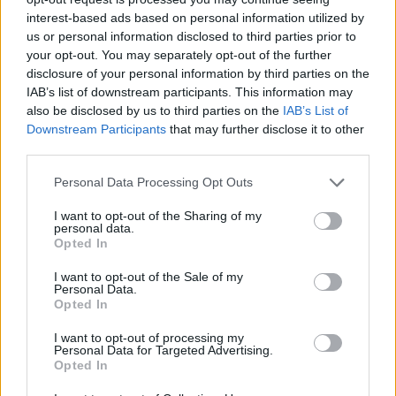
példányok is.
interest-based ads based on personal information utilized by
us or personal information disclosed to third parties prior to
your opt-out. You may separately opt-out of the further
1
disclosure of your personal information by third parties on the
IAB’s list of downstream participants. This information may
also be disclosed by us to third parties on the
IAB’s List of
Downstream Participants
that may further disclose it to other
HÍRLEVÉL
third parties.
Please note that this website/app uses one or more Google
Personal Data Processing Opt Outs
Név
services and may gather and store information including but
not limited to your visit or usage behaviour. You may click to
I want to opt-out of the Sharing of my
personal data.
grant or deny consent to Google and its third-party tags to
Opted In
E-mail cím
use your data for below specified purposes in below Google
consent section.
I want to opt-out of the Sale of my
Personal Data.
Opted In
Feliratkozom a hírlevélre és elfogadom az
adatvédelmi
szabályzatot!
I want to opt-out of processing my
Personal Data for Targeted Advertising.
FELIRATKOZÁS
Opted In