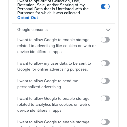
I want to opt-out of Collection, Use,
Retention, Sale, and/or Sharing of my
Personal Data that Is Unrelated with the
Purposes for which it was collected.
LEGFRISSEBB
Opted Out
Országos hírek
Google consents
Amire többmillióan vártunk: szombattól
másodfokúra csökken a riasztás
I want to allow Google to enable storage
related to advertising like cookies on web or
device identifiers in apps.
Országos hírek
I want to allow my user data to be sent to
Kecskeméten is szakirányú
Google for online advertising purposes.
továbbképzésekkel erősít a Gál Ferenc
Egyetem
I want to allow Google to send me
personalized advertising.
Országos hírek
I want to allow Google to enable storage
A lakosságra is fontos szerep hárul a
related to analytics like cookies on web or
szúnyoginvázió elkerülésében
device identifiers in apps.
I want to allow Google to enable storage