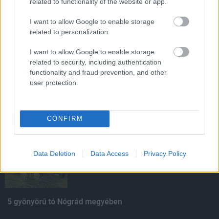
related to functionality of the website or app.
HIRDETÉS
I want to allow Google to enable storage
related to personalization.
HIRDETÉS
I want to allow Google to enable storage
related to security, including authentication
functionality and fraud prevention, and other
user protection.
HIRDETÉS
CONFIRM
LEGOLVASOTTABB
Közös gyakorlatot tartottak Nógrád és
Data Deletion
Data Access
Privacy Policy
Pest területi védelmi bizottságai
5 gyönyörű tó Nógrád megyében