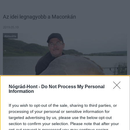
Az idei legnagyobb a Maconkán
2019.05.19
Aktuális
Nógrád-Hont -
Do Not Process My Personal
Information
If you wish to opt-out of the sale, sharing to third parties, or
processing of your personal or sensitive information for
Az elmúlt napokban a frontos időjárásnak és a jelentős
targeted advertising by us, please use the below opt-out
vízcserének, kapcsoltan vízminőség-javulásnak köszönhetően
section to confirm your selection. Please note that after your
igen szép halak kerültek horogra, köztük 1-2 éve nem látott
opt-out request is processed you may continue seeing