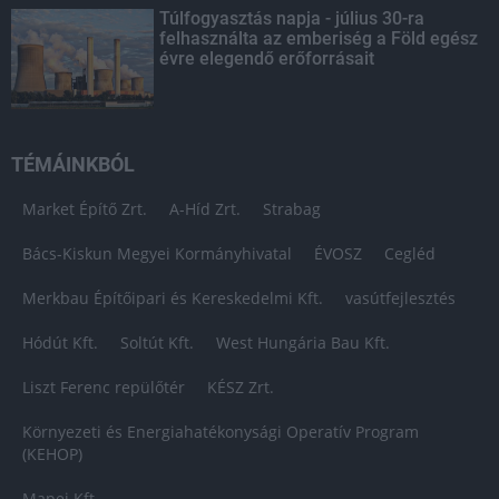
Túlfogyasztás napja - július 30-ra
felhasználta az emberiség a Föld egész
évre elegendő erőforrásait
TÉMÁINKBÓL
Market Építő Zrt.
A-Híd Zrt.
Strabag
Bács-Kiskun Megyei Kormányhivatal
ÉVOSZ
Cegléd
Merkbau Építőipari és Kereskedelmi Kft.
vasútfejlesztés
Hódút Kft.
Soltút Kft.
West Hungária Bau Kft.
Liszt Ferenc repülőtér
KÉSZ Zrt.
Környezeti és Energiahatékonysági Operatív Program
(KEHOP)
Mapei Kft