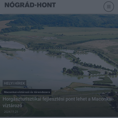
HELYI HÍREK
Maconkai-víztározó és tórendszere
Horgászturisztikai fejlesztési pont lehet a Maconkai-
víztározó
2024.11.21