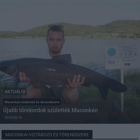
AKTUÁLIS
Maconkai-víztározó és tórendszere
Újabb tórekordok születtek Maconkán
2019.09.19
MACONKAI-VÍZTÁROZÓ ÉS TÓRENDSZERE