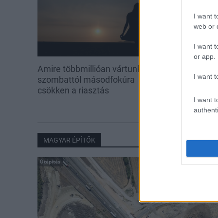
I want t
web or d
I want t
or app.
Amire többmillióan vártunk:
Kecskeméten i
I want t
szombattól másodfokúra
továbbképzése
csökken a riasztás
Ferenc Egyet
I want t
authenti
MAGYAR ÉPÍTŐK
Útépítés