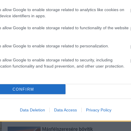
o allow Google to enable storage related to analytics like cookies on
evice identifiers in apps.
o allow Google to enable storage related to functionality of the website
s szakirányú
A lakosságra is fontos szerep
o allow Google to enable storage related to personalization.
kkel erősít a Gál
hárul a szúnyoginvázió
em
elkerülésében
o allow Google to enable storage related to security, including
cation functionality and fraud prevention, and other user protection.
CONFIRM
Új gyalogosátkelők és jelzőlámpás
csomópont épül Angyalföldön
Data Deletion
Data Access
Privacy Policy
Másfélszeresére bővítik