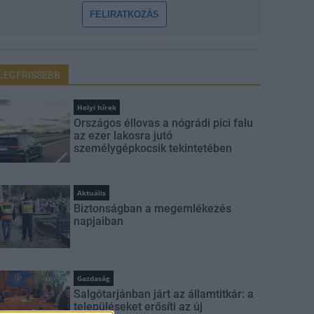
FELIRATKOZÁS
LEGFRISSEBB
Helyi hírek
Országos éllovas a nógrádi pici falu
az ezer lakosra jutó
személygépkocsik tekintetében
Aktuális
Biztonságban a megemlékezés
napjaiban
Gazdaság
Salgótarjánban járt az államtitkár: a
településeket erősíti az új