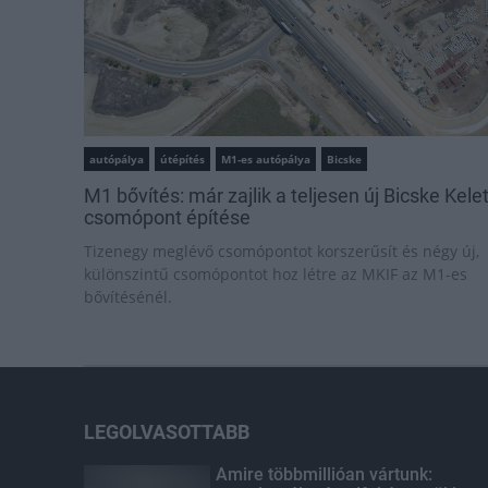
autópálya
útépítés
M1-es autópálya
Bicske
M1 bővítés: már zajlik a teljesen új Bicske Kele
csomópont építése
Tizenegy meglévő csomópontot korszerűsít és négy új,
különszintű csomópontot hoz létre az MKIF az M1-es
bővítésénél.
LEGOLVASOTTABB
Amire többmillióan vártunk: