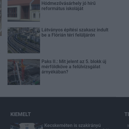
Hódmezővásárhely jó hírű
református iskoláját
Látványos építési szakasz indult
be a Flórián téri felüljárón
t
Paks II.: Mit jelent az 5. blokk új
mérföldköve a felülvizsgálat
árnyékában?
KIEMELT
T
Kecskeméten is szakirányú