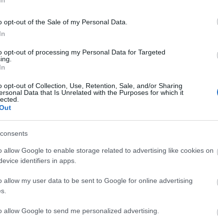
In
kozással dolgoznak együtt, mintegy 6000 hazai
tabil piaci lehetőséget kínálnak a magyar cégeknek. A
o opt-out of the Sale of my Personal Data.
zetközi versenyképességét jelzi, hogy
In
to opt-out of processing my Personal Data for Targeted
ing.
rméke jutott el a külföldi Lidl-áruházakba,
In
sen 671 terméke volt elérhető 28 Lidl-ország
o opt-out of Collection, Use, Retention, Sale, and/or Sharing
 pedig meghaladta a 161 milliárd forintot -
ersonal Data that Is Unrelated with the Purposes for which it
lected.
Out
consents
o allow Google to enable storage related to advertising like cookies on
evice identifiers in apps.
o allow my user data to be sent to Google for online advertising
s.
Országos hírek
to allow Google to send me personalized advertising.