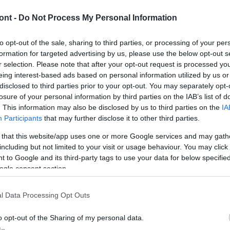
ont -
Do Not Process My Personal Information
ljes magyar export értéke meghaladta a 161
to opt-out of the sale, sharing to third parties, or processing of your per
formation for targeted advertising by us, please use the below opt-out s
eg a görögdinnye szállítását a Lidl Magyarország
r selection. Please note that after your opt-out request is processed y
eing interest-based ads based on personal information utilized by us or
fokozatosan átveszi a külföldi termékek helyét és
disclosed to third parties prior to your opt-out. You may separately opt-
lavikovics Zita, a vállalat igazgatóságának elnöke az
losure of your personal information by third parties on the IAB’s list of
rium és az áruházlánc keddi budapesti
. This information may also be disclosed by us to third parties on the
IA
Participants
that may further disclose it to other third parties.
, - forgalmazásért és műveltségért felelős
 that this website/app uses one or more Google services and may gath
 komoly hagyományokkal rendelkezik Magyarországon,
including but not limited to your visit or usage behaviour. You may click 
szönhetően több mint 120 tájfajta terem. Az
 to Google and its third-party tags to use your data for below specifi
ogle consent section.
Magyarországon tíz éven belül egyebek mellett
t ehhez az élelmiszergazdaság oldaláról hozzá kell
l Data Processing Opt Outs
hogy minél több hazai termelővel és gyártóval működjön
o opt-out of the Sharing of my personal data.
árlókhoz. A "Lidl a magyar beszállítókért" program