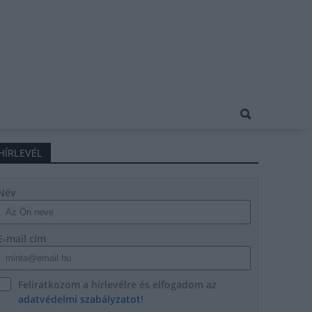
HÍRLEVÉL
Név
E-mail cím
Feliratkozom a hírlevélre és elfogadom az
adatvédelmi szabályzatot!