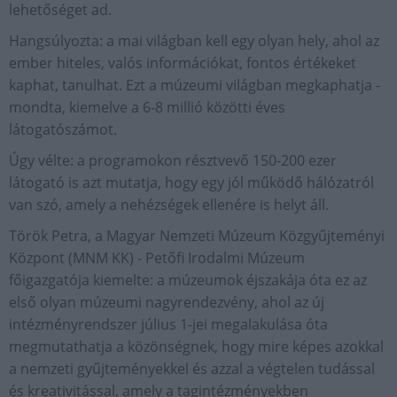
lehetőséget ad.
Hangsúlyozta: a mai világban kell egy olyan hely, ahol az
ember hiteles, valós információkat, fontos értékeket
kaphat, tanulhat. Ezt a múzeumi világban megkaphatja -
mondta, kiemelve a 6-8 millió közötti éves
látogatószámot.
Úgy vélte: a programokon résztvevő 150-200 ezer
látogató is azt mutatja, hogy egy jól működő hálózatról
van szó, amely a nehézségek ellenére is helyt áll.
Török Petra, a Magyar Nemzeti Múzeum Közgyűjteményi
Központ (MNM KK) - Petőfi Irodalmi Múzeum
főigazgatója kiemelte: a múzeumok éjszakája óta ez az
első olyan múzeumi nagyrendezvény, ahol az új
intézményrendszer július 1-jei megalakulása óta
megmutathatja a közönségnek, hogy mire képes azokkal
a nemzeti gyűjteményekkel és azzal a végtelen tudással
és kreativitással, amely a tagintézményekben