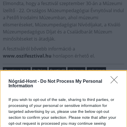
Elmondta, hogy a fesztivál szeptember 30-án a Múzeumi
ízelítő - 22. Országos Múzeumpedagógiai Évnyitóval indul
a Petőfi Irodalmi Múzeumban, ahol múzeumi
elismeréseket, Múzeumpedagógiai Nívódíjakat, a Kiváló
Múzeumpedagógus Díjat és a Családbarát Múzeum
minősítéseket is átadják.
A fesztiválról bővebb információ a
www.oszifesztival.hu
honlapon érhető el.
Országos hírek
kultúra
fesztivál
múzeum
művészet
Nógrád-Hont -
Do Not Process My Personal
Information
If you wish to opt-out of the sale, sharing to third parties, or
processing of your personal or sensitive information for
AJÁNLJUK MÉG
targeted advertising by us, please use the below opt-out
section to confirm your selection. Please note that after your
opt-out request is processed you may continue seeing
Országos hírek