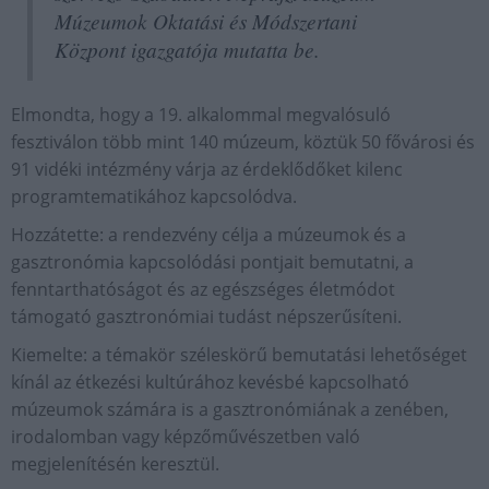
Múzeumok Oktatási és Módszertani
Központ igazgatója mutatta be.
Elmondta, hogy a 19. alkalommal megvalósuló
fesztiválon több mint 140 múzeum, köztük 50 fővárosi és
91 vidéki intézmény várja az érdeklődőket kilenc
programtematikához kapcsolódva.
Hozzátette: a rendezvény célja a múzeumok és a
gasztronómia kapcsolódási pontjait bemutatni, a
fenntarthatóságot és az egészséges életmódot
támogató gasztronómiai tudást népszerűsíteni.
Kiemelte: a témakör széleskörű bemutatási lehetőséget
kínál az étkezési kultúrához kevésbé kapcsolható
múzeumok számára is a gasztronómiának a zenében,
irodalomban vagy képzőművészetben való
megjelenítésén keresztül.