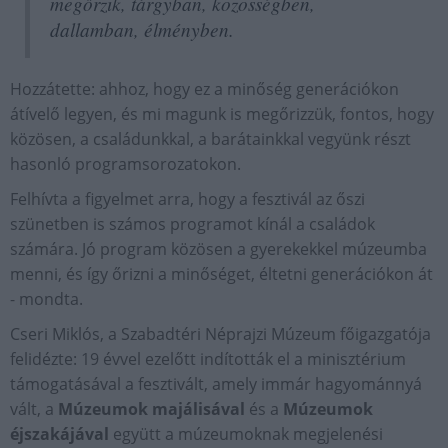
megőrzik, tárgyban, közösségben,
dallamban, élményben.
Hozzátette: ahhoz, hogy ez a minőség generációkon
átívelő legyen, és mi magunk is megőrizzük, fontos, hogy
közösen, a családunkkal, a barátainkkal vegyünk részt
hasonló programsorozatokon.
Felhívta a figyelmet arra, hogy a fesztivál az őszi
szünetben is számos programot kínál a családok
számára. Jó program közösen a gyerekekkel múzeumba
menni, és így őrizni a minőséget, éltetni generációkon át
- mondta.
Cseri Miklós, a Szabadtéri Néprajzi Múzeum főigazgatója
felidézte: 19 évvel ezelőtt indították el a minisztérium
támogatásával a fesztivált, amely immár hagyománnyá
vált, a
Múzeumok majálisával
és a
Múzeumok
éjszakájával
együtt a múzeumoknak megjelenési