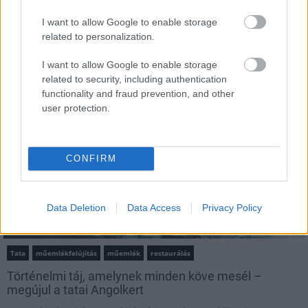
I want to allow Google to enable storage
MAGYAR ÉPÍTŐK
related to personalization.
I want to allow Google to enable storage
Aktuális
related to security, including authentication
functionality and fraud prevention, and other
user protection.
CONFIRM
Data Deletion
Data Access
Privacy Policy
Tata
műemlékfelújítás
műemlék
restaurálás
Történelmi táj, amelynek minden köve mesél –
megújul a tatai Angolkert