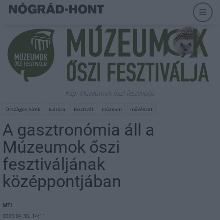
Kép: Múzeumok őszi fesztiválja
Országos hírek
kultúra
fesztivál
múzeum
művészet
A gasztronómia áll a
Múzeumok őszi
fesztiváljának
középpontjában
MTI
2025.04.30. 14:11