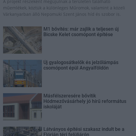
A projekt részeként megújulnak a területen található
műemlékek, köztük a különleges Műromok, valamint a közeli
Várkanyarban álló Nepomuki Szent János híd és szobor is.
M1 bővítés: már zajlik a teljesen új
Bicske Kelet csomópont építése
Új gyalogosátkelők és jelzőlámpás
csomópont épül Angyalföldön
Másfélszeresére bővítik
Hódmezővásárhely jó hírű református
iskoláját
Látványos építési szakasz indult be a
Flórián téri felüljárón