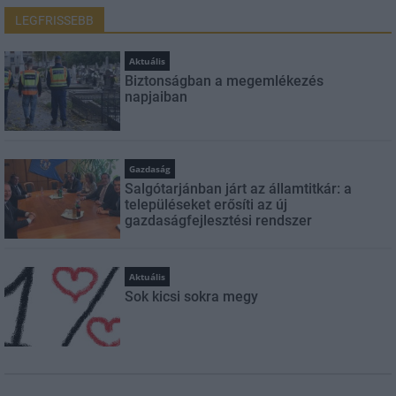
LEGFRISSEBB
Aktuális
Biztonságban a megemlékezés
napjaiban
Gazdaság
Salgótarjánban járt az államtitkár: a
településeket erősíti az új
gazdaságfejlesztési rendszer
Aktuális
Sok kicsi sokra megy