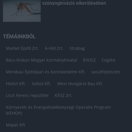
szúnyoginvázió elkerülésében
TÉMÁINKBÓL
Market Építő Zrt.
A-Híd Zrt.
Strabag
Bács-Kiskun Megyei Kormányhivatal
ÉVOSZ
Cegléd
Merkbau Építőipari és Kereskedelmi Kft.
vasútfejlesztés
Hódút Kft.
Soltút Kft.
West Hungária Bau Kft.
Liszt Ferenc repülőtér
KÉSZ Zrt.
Környezeti és Energiahatékonysági Operatív Program
(KEHOP)
Mapei Kft