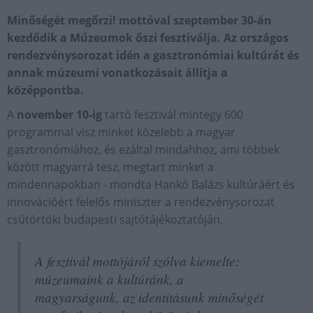
Minőségét megőrzi! mottóval szeptember 30-án
kezdődik a Múzeumok őszi fesztiválja. Az országos
rendezvénysorozat idén a gasztronómiai kultúrát és
annak múzeumi vonatkozásait állítja a
középpontba.
A
november 10-ig
tartó fesztivál mintegy 600
programmal visz minket közelebb a magyar
gasztronómiához, és ezáltal mindahhoz, ami többek
között magyarrá tesz, megtart minket a
mindennapokban - mondta Hankó Balázs kultúráért és
innovációért felelős miniszter a rendezvénysorozat
csütörtöki budapesti sajtótájékoztatóján.
A fesztivál mottójáról szólva kiemelte:
múzeumaink a kultúránk, a
magyarságunk, az identitásunk minőségét