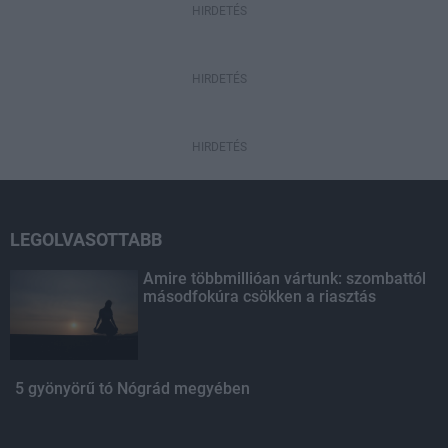
HIRDETÉS
HIRDETÉS
HIRDETÉS
LEGOLVASOTTABB
Amire többmillióan vártunk: szombattól
másodfokúra csökken a riasztás
5 gyönyörű tó Nógrád megyében