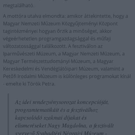
megtalálható.
A mottóra utalva elmondta: amikor áttekintette, hogy a
Magyar Nemzeti Múzeum Közgyűjteményi Központ
tagintézményei hogyan őrzik a minőséget, akkor
végeérhetetlen programgazdagsággal és műfaji
változatossággal találkozott. A fesztiválon az
Iparművészeti Múzeum, a Magyar Nemzeti Múzeum, a
Magyar Természettudományi Múzeum, a Magyar
Kereskedelmi és Vendéglátóipari Múzeum, valamint a
Petőfi Irodalmi Múzeum is különleges programokat kínál
- emelte ki Török Petra.
Az idei rendezvénysorozat koncepcióját,
programtematikáit és a fesztiválhoz
kapcsolódó szakmai díjakat és
elismeréseket Nagy Magdolna, a fesztivált
szervező Szabadtéri Néprajzi Múzeum -