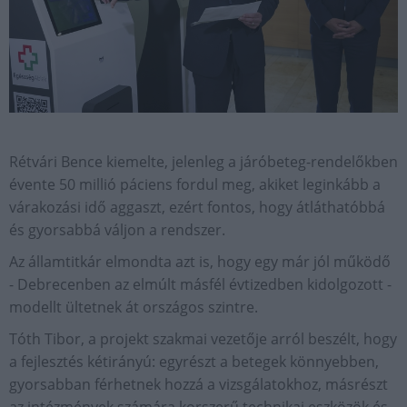
Rétvári Bence kiemelte, jelenleg a járóbeteg-rendelőkben
évente 50 millió páciens fordul meg, akiket leginkább a
várakozási idő aggaszt, ezért fontos, hogy átláthatóbbá
és gyorsabbá váljon a rendszer.
Az államtitkár elmondta azt is, hogy egy már jól működő
- Debrecenben az elmúlt másfél évtizedben kidolgozott -
modellt ültetnek át országos szintre.
Tóth Tibor, a projekt szakmai vezetője arról beszélt, hogy
a fejlesztés kétirányú: egyrészt a betegek könnyebben,
gyorsabban férhetnek hozzá a vizsgálatokhoz, másrészt