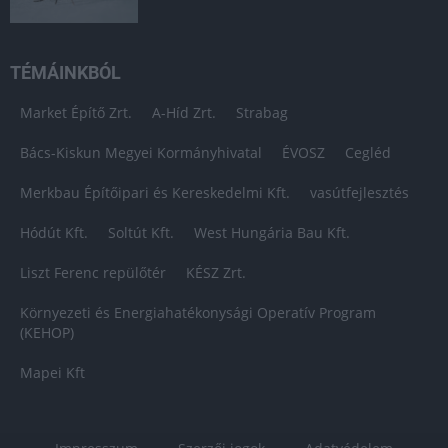
TÉMÁINKBÓL
Market Építő Zrt.
A-Híd Zrt.
Strabag
Bács-Kiskun Megyei Kormányhivatal
ÉVOSZ
Cegléd
Merkbau Építőipari és Kereskedelmi Kft.
vasútfejlesztés
Hódút Kft.
Soltút Kft.
West Hungária Bau Kft.
Liszt Ferenc repülőtér
KÉSZ Zrt.
Környezeti és Energiahatékonysági Operatív Program
(KEHOP)
Mapei Kft