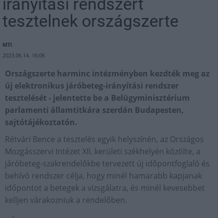
irányítási rendszert
tesztelnek országszerte
MTI
2023.06.14. 16:06
Országszerte harminc intézményben kezdték meg az
új elektronikus járóbeteg-irányítási rendszer
tesztelését - jelentette be a Belügyminisztérium
parlamenti államtitkára szerdán Budapesten,
sajtótájékoztatón.
Rétvári Bence a tesztelés egyik helyszínén, az Országos
Mozgásszervi Intézet XII. kerületi székhelyén közölte, a
járóbeteg-szakrendelőkbe tervezett új időpontfoglaló és
behívó rendszer célja, hogy minél hamarabb kapjanak
időpontot a betegek a vizsgálatra, és minél kevesebbet
kelljen várakozniuk a rendelőben.