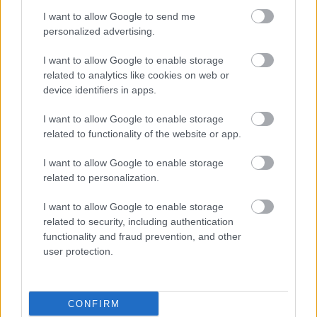
I want to allow Google to send me
Klíma-X
personalized advertising.
I want to allow Google to enable storage
related to analytics like cookies on web or
device identifiers in apps.
I want to allow Google to enable storage
related to functionality of the website or app.
I want to allow Google to enable storage
related to personalization.
I want to allow Google to enable storage
parkolók
Zugló
Budapest
közbeszerzés
related to security, including authentication
Új vízáteresztő burkolatú parkolók épülnek Zuglóban
functionality and fraud prevention, and other
– helyben tartják a csapadékvizet
user protection.
Keresik a kivitelezőt 45 új parkolóhely kialakítására Budapesten,
a XIV. kerületi Zsivora parkban. A beruházás számos
klímavédelmi megoldást is tartalmaz: a csapadékvíz helyben
CONFIRM
hasznosítását, a zöldfelület rendezését és a park megóvását.