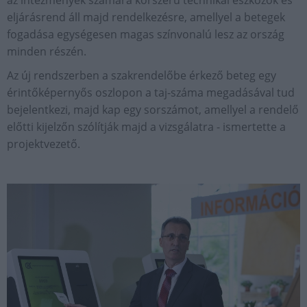
az intézmények számára korszerű technikai eszközök és
eljárásrend áll majd rendelkezésre, amellyel a betegek
fogadása egységesen magas színvonalú lesz az ország
minden részén.
Az új rendszerben a szakrendelőbe érkező beteg egy
érintőképernyős oszlopon a taj-száma megadásával tud
bejelentkezi, majd kap egy sorszámot, amellyel a rendelő
előtti kijelzőn szólítják majd a vizsgálatra - ismertette a
projektvezető.