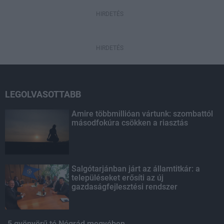
HIRDETÉS
HIRDETÉS
LEGOLVASOTTABB
Amire többmillióan vártunk: szombattól
másodfokúra csökken a riasztás
Salgótarjánban járt az államtitkár: a
településeket erősíti az új
gazdaságfejlesztési rendszer
5 gyönyörű tó Nógrád megyében