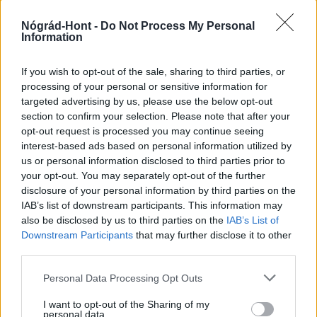
Nógrád-Hont -
Do Not Process My Personal
Information
Megérkezett az eső a Duna vízgyűjtőjére
If you wish to opt-out of the sale, sharing to third parties, or
processing of your personal or sensitive information for
targeted advertising by us, please use the below opt-out
section to confirm your selection. Please note that after your
opt-out request is processed you may continue seeing
interest-based ads based on personal information utilized by
us or personal information disclosed to third parties prior to
Országos hírek
your opt-out. You may separately opt-out of the further
disclosure of your personal information by third parties on the
IAB’s list of downstream participants. This information may
also be disclosed by us to third parties on the
IAB’s List of
Downstream Participants
that may further disclose it to other
third parties.
Please note that this website/app uses one or more Google
Amire többmillióan vártunk: szombattól másodfokúra
Personal Data Processing Opt Outs
services and may gather and store information including but
csökken a riasztás
not limited to your visit or usage behaviour. You may click to
I want to opt-out of the Sharing of my
personal data.