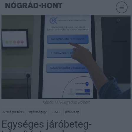
Képek: MTI/Hegedüs Róbert
Országos hírek
egészségügy
EESZT
járóbeteg
Egységes járóbeteg-