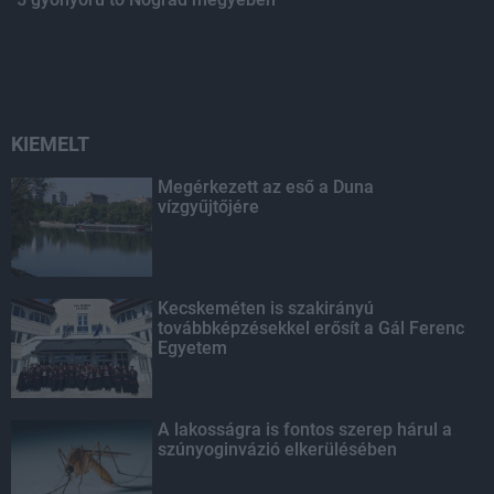
KIEMELT
Megérkezett az eső a Duna
vízgyűjtőjére
Kecskeméten is szakirányú
továbbképzésekkel erősít a Gál Ferenc
Egyetem
A lakosságra is fontos szerep hárul a
szúnyoginvázió elkerülésében