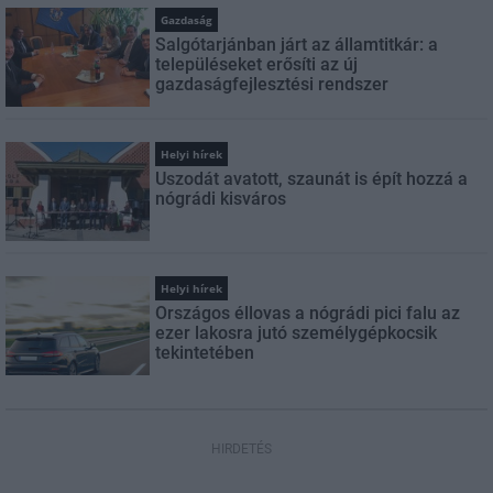
Gazdaság
Salgótarjánban járt az államtitkár: a
településeket erősíti az új
gazdaságfejlesztési rendszer
Helyi hírek
Uszodát avatott, szaunát is épít hozzá a
nógrádi kisváros
Helyi hírek
Országos éllovas a nógrádi pici falu az
ezer lakosra jutó személygépkocsik
tekintetében
HIRDETÉS