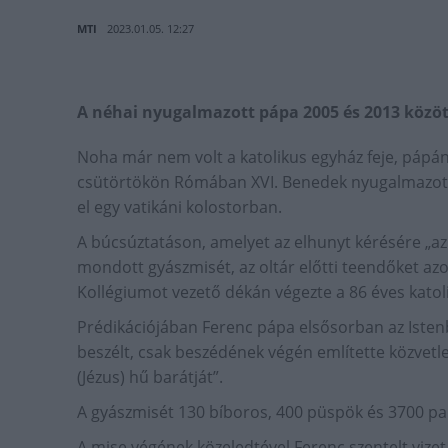
MTI
2023.01.05. 12:27
A néhai nyugalmazott pápa 2005 és 2013 között
Noha már nem volt a katolikus egyház feje, pápá
csütörtökön Rómában XVI. Benedek nyugalmazott 
el egy vatikáni kolostorban.
A búcsúztatáson, amelyet az elhunyt kérésére „az
mondott gyászmisét, az oltár előtti teendőket az
Kollégiumot vezető dékán végezte a 86 éves katol
Prédikációjában Ferenc pápa elsősorban az Istenb
beszélt, csak beszédének végén említette közvetle
(Jézus) hű barátját”.
A gyászmisét 130 bíboros, 400 püspök és 3700 pa
A mise végének közeledtével Ferenc szentelt vizet