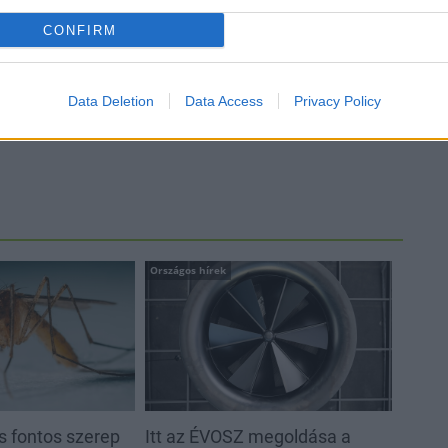
CONFIRM
Data Deletion
Data Access
Privacy Policy
Országos hírek
s fontos szerep
Itt az ÉVOSZ megoldása a