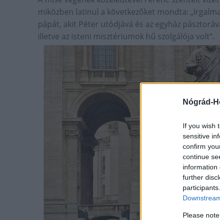
miközben latinul a következőket mondta: „Irgalm
pápát, akit Péter utódjává és az egyház pásztorává
illetve az isteni misztériumok hű szolgálója volt”.
Nógrád-H
If you wish 
sensitive in
confirm you
continue se
information 
further disc
participants
Downstream 
Please note