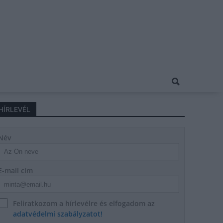
HÍRLEVÉL
Név
E-mail cím
Feliratkozom a hírlevélre és elfogadom az
adatvédelmi szabályzatot!