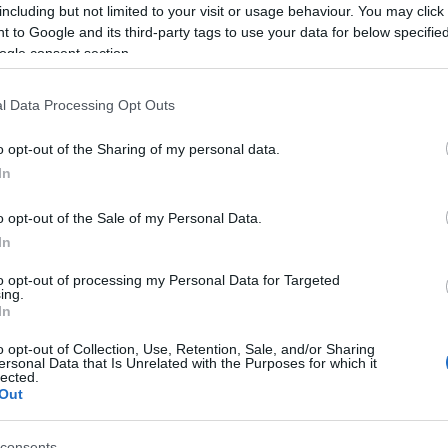
including but not limited to your visit or usage behaviour. You may click 
 to Google and its third-party tags to use your data for below specifi
ogle consent section.
l Data Processing Opt Outs
o opt-out of the Sharing of my personal data.
In
o opt-out of the Sale of my Personal Data.
sti Főegyházmegye / Facebook
In
űs koporsóvivő visszavitte XVI. Benedeket a Szent
lőtt elzárt ceremónián helyezzék végső nyugalomra a
to opt-out of processing my Personal Data for Targeted
ing.
In
, Ferenc pápa megáldotta, kezével megérintette és
o opt-out of Collection, Use, Retention, Sale, and/or Sharing
g Gänswein érsek, aki évtizedek óta volt a pápa
ersonal Data that Is Unrelated with the Purposes for which it
lected.
Out
hatású cinkkoporsóba, azt pedig egy újabb
on szerény sírhelyén helyezték el, ahol elődei közül a
consents