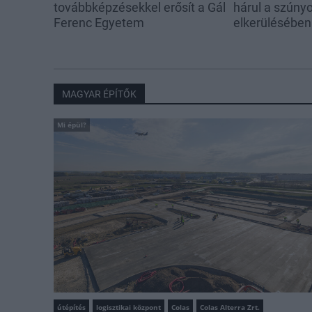
továbbképzésekkel erősít a Gál
hárul a szúny
Ferenc Egyetem
elkerülésében
MAGYAR ÉPÍTŐK
Mi épül?
útépítés
logisztikai központ
Colas
Colas Alterra Zrt.