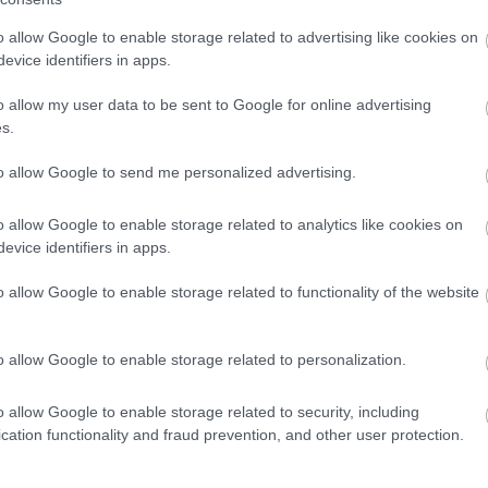
l pápa is nyugodott átmenetileg.
o allow Google to enable storage related to advertising like cookies on
ekercs, az elhunyt műveinek összefoglalását
evice identifiers in apps.
atja a néhai egyházfőt. A dokumentum kiemeli, hogy
o allow my user data to be sent to Google for online advertising
ént a hit alapigazságainak terén végzett
s.
tán.
to allow Google to send me personalized advertising.
okat, mert a katolikus egyház kétezer éves
elhunyt pápát a hivatalban lévő pápa búcsúztasson.
o allow Google to enable storage related to analytics like cookies on
. János Pált, őt a most elhunyt pápa búcsúztatta
evice identifiers in apps.
o allow Google to enable storage related to functionality of the website
ésre összegyűltek számát. A gyászolók közül sokan
kebb hazájából, Bajorországból.
o allow Google to enable storage related to personalization.
i elnök és férje, Veres István, valamint Semjén Zsolt
o allow Google to enable storage related to security, including
t volt a római katolikus egyház feje, 95 éves korában,
cation functionality and fraud prevention, and other user protection.
nedek hat évszázada az első olyan pápa volt, aki