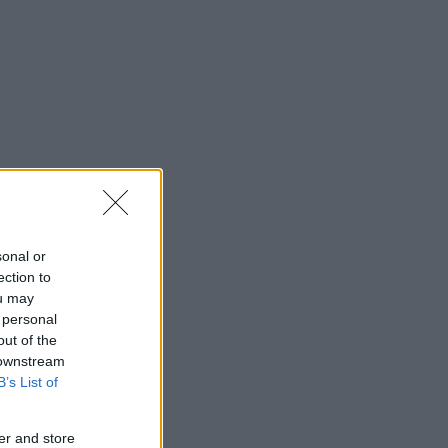
sonal or
ection to
ou may
 personal
out of the
 downstream
B’s List of
er and store