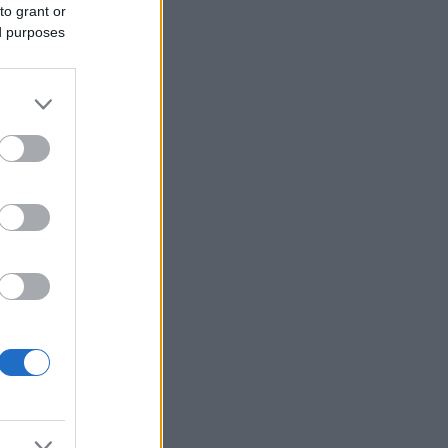
to grant or
ed purposes