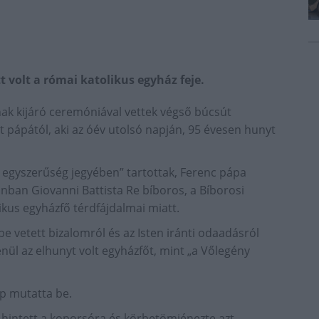
 volt a római katolikus egyház feje.
nak kijáró ceremóniával vettek végső búcsút
pápától, aki az óév utolsó napján, 95 évesen hunyt
 egyszerűség jegyében” tartottak, Ferenc pápa
onban Giovanni Battista Re bíboros, a Bíborosi
ikus egyházfő térdfájdalmai miatt.
e vetett bizalomról és az Isten iránti odaadásról
nül az elhunyt volt egyházfőt, mint „a Vőlegény
p mutatta be.
 hintett a koporsóra és körbetömjénezte azt,