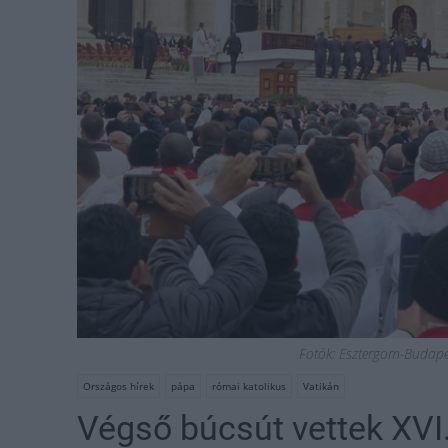
Fotók: Esztergom-Budape
Országos hírek
pápa
római katolikus
Vatikán
Végső búcsút vettek XVI