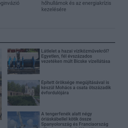
oginvázió
hőhullámok és az energiakrízis
kezelésére
Látlelet a hazai víziközművekről?
Egyetlen, fél évszázados
vezetéken múlt Bicske vízellátása
Épített öröksége megújításával is
készül Mohács a csata ötszázadik
évfordulójára
A tengerfenék alatt négy
óriáskábellel kötik össze
Spanyolország és Franciaország