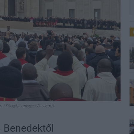
sti Főegyházmegye / Facebook
. Benedektől