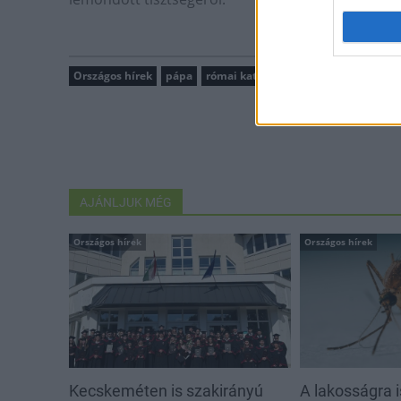
Országos hírek
pápa
római katolikus
Vatikán
AJÁNLJUK MÉG
Országos hírek
Országos hírek
Kecskeméten is szakirányú
A lakosságra i