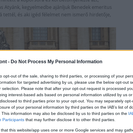
as Atyánk, kegyelmedbe ajánljuk Benedek emeritus
 tettél, és aki igéd félelmet nem ismerő hirdetője,
ont -
Do Not Process My Personal Information
to opt-out of the sale, sharing to third parties, or processing of your per
formation for targeted advertising by us, please use the below opt-out s
r selection. Please note that after your opt-out request is processed y
eing interest-based ads based on personal information utilized by us or
disclosed to third parties prior to your opt-out. You may separately opt-
losure of your personal information by third parties on the IAB’s list of
. This information may also be disclosed by us to third parties on the
IA
Participants
that may further disclose it to other third parties.
 that this website/app uses one or more Google services and may gath