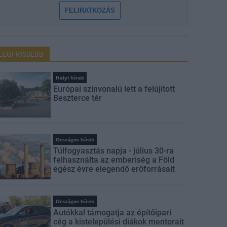
FELIRATKOZÁS
LEGFRISSEBB
Helyi hírek
Európai színvonalú lett a felújított
Beszterce tér
Országos hírek
Túlfogyasztás napja - július 30-ra
felhasználta az emberiség a Föld
egész évre elegendő erőforrásait
Országos hírek
Autókkal támogatja az építőipari
cég a kistelepülési diákok mentorait