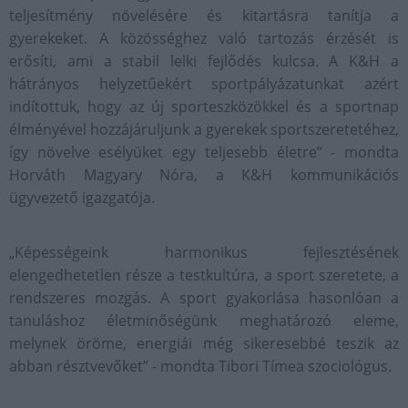
teljesítmény növelésére és kitartásra tanítja a
gyerekeket. A közösséghez való tartozás érzését is
erősíti, ami a stabil lelki fejlődés kulcsa. A K&H a
hátrányos helyzetűekért sportpályázatunkat azért
indítottuk, hogy az új sporteszközökkel és a sportnap
élményével hozzájáruljunk a gyerekek sportszeretetéhez,
így növelve esélyüket egy teljesebb életre” - mondta
Horváth Magyary Nóra, a K&H kommunikációs
ügyvezető igazgatója.
„Képességeink harmonikus fejlesztésének
elengedhetetlen része a testkultúra, a sport szeretete, a
rendszeres mozgás. A sport gyakorlása hasonlóan a
tanuláshoz életminőségünk meghatározó eleme,
melynek öröme, energiái még sikeresebbé teszik az
abban résztvevőket” - mondta Tibori Tímea szociológus.