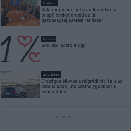
Gazdaság
Salgótarjánban járt az államtitkár: a
településeket erősíti az új
gazdaságfejlesztési rendszer
Aktuális
Sok kicsi sokra megy
Helyi hírek
Országos éllovas a nógrádi pici falu az
ezer lakosra jutó személygépkocsik
tekintetében
HIRDETÉS