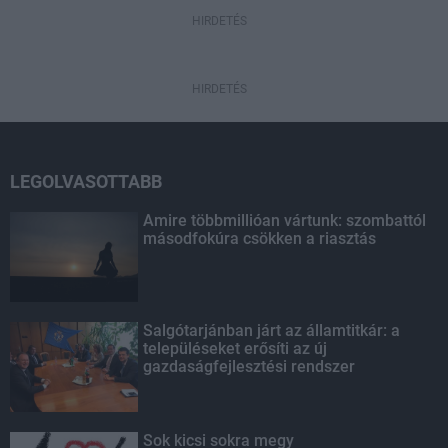
HIRDETÉS
HIRDETÉS
LEGOLVASOTTABB
Amire többmillióan vártunk: szombattól
másodfokúra csökken a riasztás
Salgótarjánban járt az államtitkár: a
településeket erősíti az új
gazdaságfejlesztési rendszer
Sok kicsi sokra megy