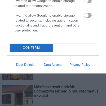
I want to allow Google to enable storage
related to personalization.
Történelmi táj, amelynek minden köve
mesél – megújul a tatai Angolkert
I want to allow Google to enable storage
related to security, including authentication
functionality and fraud prevention, and other
user protection.
M1 bővítés: már zajlik a teljesen új
Bicske Kelet csomópont építése
CONFIRM
Új gyalogosátkelők és jelzőlámpás
Data Deletion
Data Access
Privacy Policy
csomópont épül Angyalföldön
Másfélszeresére bővítik
Hódmezővásárhely jó hírű református
iskoláját