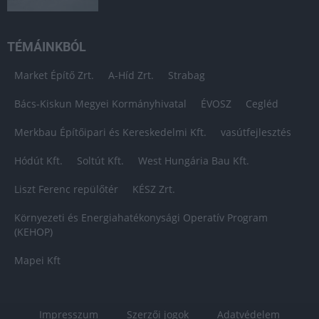
TÉMÁINKBÓL
Market Építő Zrt.
A-Híd Zrt.
Strabag
Bács-Kiskun Megyei Kormányhivatal
ÉVOSZ
Cegléd
Merkbau Építőipari és Kereskedelmi Kft.
vasútfejlesztés
Hódút Kft.
Soltút Kft.
West Hungária Bau Kft.
Liszt Ferenc repülőtér
KÉSZ Zrt.
Környezeti és Energiahatékonysági Operatív Program
(KEHOP)
Mapei Kft
Impresszum
Szerzői jogok
Adatvédelem