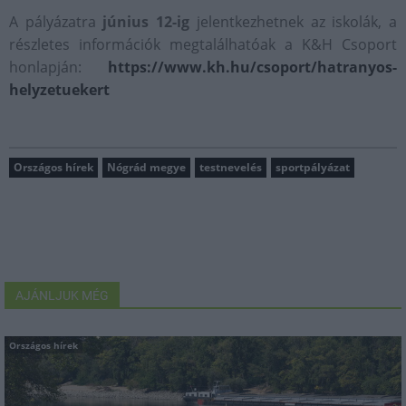
A pályázatra
június 12-ig
jelentkezhetnek az iskolák, a
részletes információk megtalálhatóak a K&H Csoport
honlapján:
https://www.kh.hu/csoport/hatranyos-
helyzetuekert
Országos hírek
Nógrád megye
testnevelés
sportpályázat
AJÁNLJUK MÉG
Országos hírek