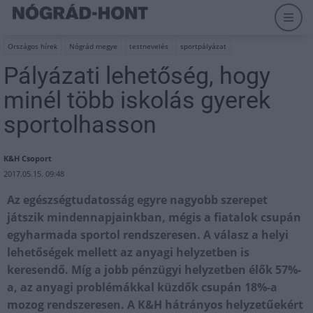
Országos hírek
Nógrád megye
testnevelés
sportpályázat
Pályázati lehetőség, hogy
minél több iskolás gyerek
sportolhasson
K&H Csoport
2017.05.15. 09:48
Az egészségtudatosság egyre nagyobb szerepet
játszik mindennapjainkban, mégis a fiatalok csupán
egyharmada sportol rendszeresen. A válasz a helyi
lehetőségek mellett az anyagi helyzetben is
keresendő. Míg a jobb pénzügyi helyzetben élők 57%-
a, az anyagi problémákkal küzdők csupán 18%-a
mozog rendszeresen. A K&H hátrányos helyzetűekért