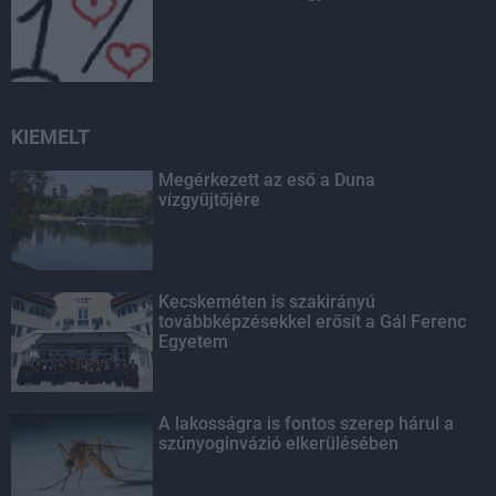
KIEMELT
Megérkezett az eső a Duna
vízgyűjtőjére
Kecskeméten is szakirányú
továbbképzésekkel erősít a Gál Ferenc
Egyetem
A lakosságra is fontos szerep hárul a
szúnyoginvázió elkerülésében