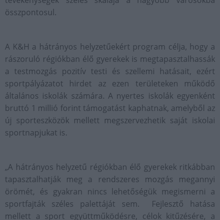
tevékenységek széles skálája a nagyobb városokba
összpontosul.
A K&H a hátrányos helyzetűekért program célja, hogy a
rászoruló régiókban élő gyerekek is megtapasztalhassák
a testmozgás pozitív testi és szellemi hatásait, ezért
sportpályázatot hirdet az ezen területeken működő
általános iskolák számára. A nyertes iskolák egyenként
bruttó 1 millió forint támogatást kaphatnak, amelyből az
új sporteszközök mellett megszervezhetik saját iskolai
sportnapjukat is.
„A hátrányos helyzetű régiókban élő gyerekek ritkábban
tapasztalhatják meg a rendszeres mozgás megannyi
örömét, és gyakran nincs lehetőségük megismerni a
sportfajták széles palettáját sem. Fejlesztő hatása
mellett a sport együttműködésre, célok kitűzésére, a