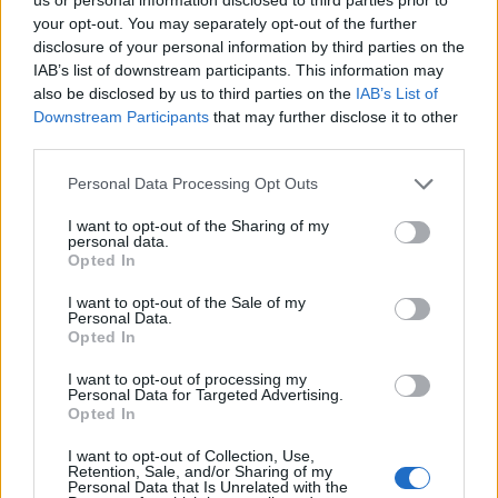
your opt-out. You may separately opt-out of the further
disclosure of your personal information by third parties on the
IAB’s list of downstream participants. This information may
also be disclosed by us to third parties on the
IAB’s List of
Országos hírek
Downstream Participants
that may further disclose it to other
third parties.
Please note that this website/app uses one or more Google
Personal Data Processing Opt Outs
services and may gather and store information including but
not limited to your visit or usage behaviour. You may click to
I want to opt-out of the Sharing of my
personal data.
grant or deny consent to Google and its third-party tags to
Opted In
use your data for below specified purposes in below Google
Kecskeméten is szakirányú továbbképzésekkel erősít a
consent section.
I want to opt-out of the Sale of my
Gál Ferenc Egyetem
Personal Data.
Opted In
I want to opt-out of processing my
Personal Data for Targeted Advertising.
Opted In
I want to opt-out of Collection, Use,
Retention, Sale, and/or Sharing of my
MAGYAR ÉPÍTŐK
Personal Data that Is Unrelated with the