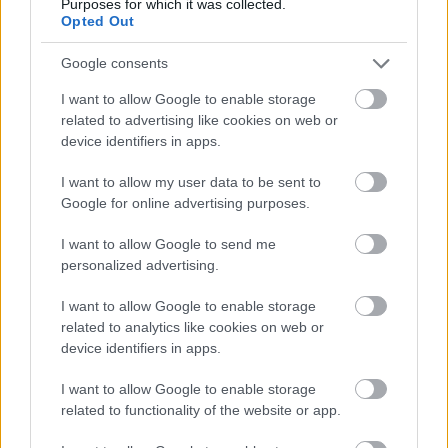
Purposes for which it was collected.
Opted Out
Mi épül?
Google consents
I want to allow Google to enable storage
related to advertising like cookies on web or
device identifiers in apps.
I want to allow my user data to be sent to
Google for online advertising purposes.
I want to allow Google to send me
personalized advertising.
I want to allow Google to enable storage
Belváros-Lipótváros
játszótér
related to analytics like cookies on web or
Város-Teampannon Kereskedelmi és Szolgáltató Kft.
parkfelújítás
device identifiers in apps.
Újragondolják Lipótváros rejtett, zöld parkját
I want to allow Google to enable storage
Indulhat a Honvéd tér megújításának tervezése, ahol a
related to functionality of the website or app.
klímatudatos gondolkodás és a helyi identitás erősítése kerül a
középpontba.