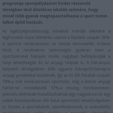
programja sportpályázatot hirdet rászoruló
térségben lévő általános iskolák számára, hogy
minél több gyerek megtapasztalhassa a sport testet-
lelket építő hatását.
Az egészségtudatosság növekvő trendje ellenére a
legfrissebb hazai felmérés szerint a fiatalok csupán 36%-
a sportol rendszeresen az iskolai testnevelés órákon
kívül. A rendszeres testmozgás gyakran nem a
sportszeretet hiányán múlik, nagyban befolyásolják a
helyi lehetőségek és az anyagi helyzet is. A hátrányos
helyzetű térségekben élők ugyanis hónapról-hónapra
anyagi gondokkal küzdenek, így az itt élő fiatalok csupán
18%-a tud rendszeresen sportolni, míg a biztos anyagi
háttérrel rendelkezők 57%-a mozog rendszeresen.
Jelentős eltérések mutatkozhatnak egy nagyvárosi és egy
vidéki kistelepülésen élő fiatal sportolási lehetőségeiben
is, hiszen a sportklubok, sportközpontok, a szabadidős