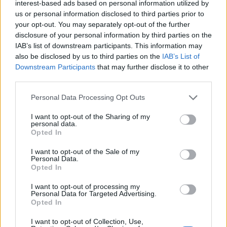
interest-based ads based on personal information utilized by
us or personal information disclosed to third parties prior to
your opt-out. You may separately opt-out of the further
disclosure of your personal information by third parties on the
MAGYAR ÉPÍTŐK
IAB’s list of downstream participants. This information may
also be disclosed by us to third parties on the
IAB’s List of
Útépítés
Downstream Participants
that may further disclose it to other
third parties.
Please note that this website/app uses one or more Google
Personal Data Processing Opt Outs
services and may gather and store information including but
not limited to your visit or usage behaviour. You may click to
I want to opt-out of the Sharing of my
personal data.
grant or deny consent to Google and its third-party tags to
Opted In
use your data for below specified purposes in below Google
consent section.
I want to opt-out of the Sale of my
Personal Data.
Opted In
I want to opt-out of processing my
Personal Data for Targeted Advertising.
HE-DO
BKK
KM Építő Kft.
Főmterv Mérnöki Tervező Zrt.
Opted In
Látványos építési szakasz indult be a Flórián téri
felüljárón
I want to opt-out of Collection, Use,