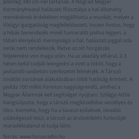
Jelenleg 340 cm-nél tartanak. A Nógrád Megyei
Kormányhivatal halászati főosztálya a hal állomány
mentésének érdekében megállította a munkát, melyet a
Vízügyi igazgatóság megfellebbezett, hiszen fontos, hogy
a hibás berendezés minél hamarabb javítva legyen, a
tóban elenyésző mennyiségű a hal, halászati joggal oda
senki nem rendelkezik, Illetve az ott horgászás
feljelentést von maga után. Ha az akadály elhárul, 2-3
héten belül tudják leengedni a vizet a tóból, hogy a
javítandó vasbeton szerkezetet felmérjék. A Tározó
további sorsának alakulásában több hatóság érintett. A
javítás 100 millió Forintos nagyságrendű, amihez a
Magyar Államnak kell segítséget nyújtani. Szilágyi Attila
hangsúlyozta, hogy a tározó megközelítése veszélyes és
tilos. Kiemelte, hogy ha a tavaszi esőzések, olvadás
szükségessé teszi, a tározó az árvízvédelmi funkcióját
maradéktalanul el tudja látni.
forrás: www.focusradio.hu