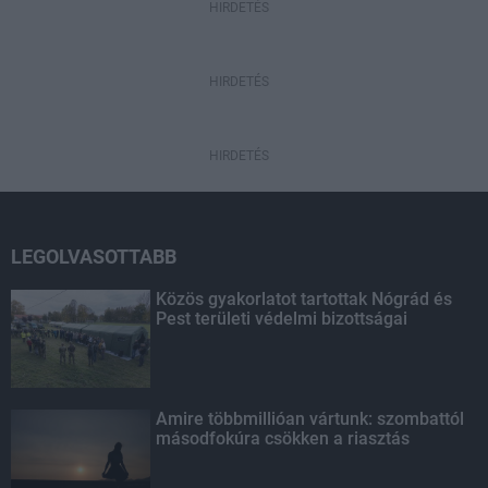
HIRDETÉS
HIRDETÉS
HIRDETÉS
LEGOLVASOTTABB
Közös gyakorlatot tartottak Nógrád és
Pest területi védelmi bizottságai
Amire többmillióan vártunk: szombattól
másodfokúra csökken a riasztás