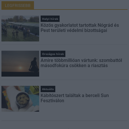
LEGFRISSEBB
Helyi hírek
Közös gyakorlatot tartottak Nógrád és
Pest területi védelmi bizottságai
Országos hírek
Amire többmillióan vártunk: szombattól
másodfokúra csökken a riasztás
Aktuális
Kábítószert találtak a berceli Sun
Fesztiválon