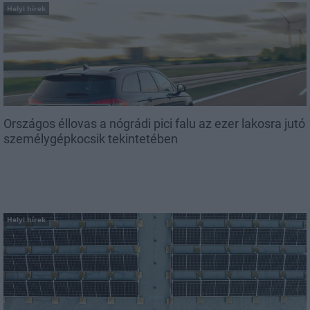
Helyi hírek
Országos éllovas a nógrádi pici falu az ezer lakosra jutó
személygépkocsik tekintetében
Helyi hírek