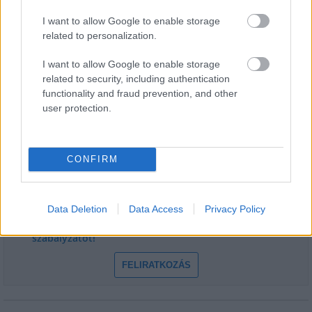
évfordulójára
I want to allow Google to enable storage
related to personalization.
I want to allow Google to enable storage
related to security, including authentication
HÍRLEVÉL
functionality and fraud prevention, and other
user protection.
Név
CONFIRM
E-mail cím
Data Deletion
Data Access
Privacy Policy
Feliratkozom a hírlevélre és elfogadom az
adatvédelmi
szabályzatot!
FELIRATKOZÁS