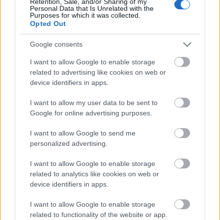
Retention, Sale, and/or Sharing of my
Personal Data that Is Unrelated with the
A tartós nyári hőség jelentős kihívás elé állítja a KM Építőt,
Purposes for which it was collected.
ennek ellenére folyamatosan halad az aszfaltozás.
Opted Out
Paks II.: Mit jelent az 5. blokk új
Google consents
mérföldköve a felülvizsgálat
I want to allow Google to enable storage
árnyékában?
related to advertising like cookies on web or
device identifiers in apps.
Elkészült a Liszt Ferenc repülőtér
I want to allow my user data to be sent to
közelében lévő logisztikai bázis út- és
Google for online advertising purposes.
közműhálózatának fejlesztése
I want to allow Google to send me
personalized advertising.
Látlelet a hazai víziközművekről?
Egyetlen, fél évszázados vezetéken
I want to allow Google to enable storage
múlt Bicske vízellátása
related to analytics like cookies on web or
device identifiers in apps.
I want to allow Google to enable storage
Épített öröksége megújításával is készül
related to functionality of the website or app.
Mohács a csata ötszázadik