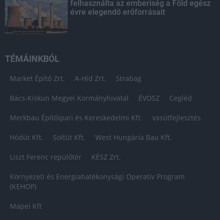
felhasználta az emberiség a Föld egész
évre elegendő erőforrásait
TÉMÁINKBÓL
Market Építő Zrt.
A-Híd Zrt.
Strabag
Bács-Kiskun Megyei Kormányhivatal
ÉVOSZ
Cegléd
Merkbau Építőipari és Kereskedelmi Kft.
vasútfejlesztés
Hódút Kft.
Soltút Kft.
West Hungária Bau Kft.
Liszt Ferenc repülőtér
KÉSZ Zrt.
Környezeti és Energiahatékonysági Operatív Program
(KEHOP)
Mapei Kft