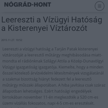
Leereszti a Vízügyi Hatóság
a Kisterenyei Víztározót
2015.11.27. 10:52
Leereszti a vízügyi hatóság a Tarján Patak kisterenyei
víztározóját a leeresztő műtárgy meghibásodása miatt-
mondta el rádiónknak Szilágyi Attila a Közép-Dunavölgyi
Vízügyi igazgatóság igazgatója. Kiemelte, hogy a minden
ősszel kötelező árvízvédelmi létesítmények vizsgálatánál
a szakmai bizottság hiányt fedezett fel a leeresztő
műtárgy műszaki állapotában. A hiba javítása csak száraz
állapotban lehetséges. Ezért hatósági engedélyek
birtokában november 11-én megkezdték a 520 cm-es
üzemi vízállás fokozatos, napi 4-5 cm-es eresztését.