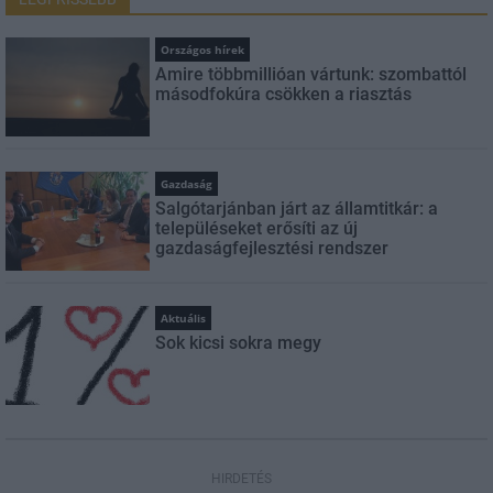
Országos hírek
Amire többmillióan vártunk: szombattól
másodfokúra csökken a riasztás
Gazdaság
Salgótarjánban járt az államtitkár: a
településeket erősíti az új
gazdaságfejlesztési rendszer
Aktuális
Sok kicsi sokra megy
HIRDETÉS