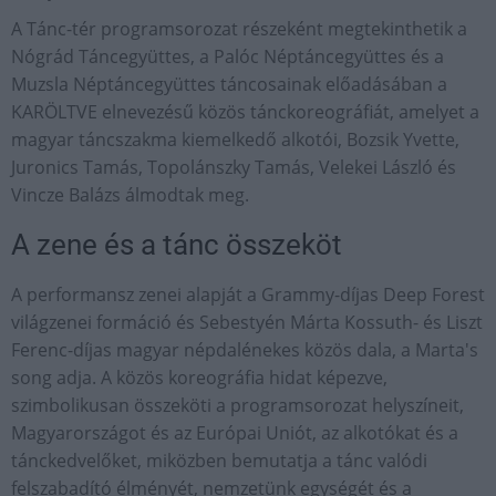
A Tánc-tér programsorozat részeként megtekinthetik a
Nógrád Táncegyüttes, a Palóc Néptáncegyüttes és a
Muzsla Néptáncegyüttes táncosainak előadásában a
KARÖLTVE elnevezésű közös tánckoreográfiát, amelyet a
magyar táncszakma kiemelkedő alkotói, Bozsik Yvette,
Juronics Tamás, Topolánszky Tamás, Velekei László és
Vincze Balázs álmodtak meg.
A zene és a tánc összeköt
A performansz zenei alapját a Grammy-díjas Deep Forest
világzenei formáció és Sebestyén Márta Kossuth- és Liszt
Ferenc-díjas magyar népdalénekes közös dala, a Marta's
song adja. A közös koreográfia hidat képezve,
szimbolikusan összeköti a programsorozat helyszíneit,
Magyarországot és az Európai Uniót, az alkotókat és a
tánckedvelőket, miközben bemutatja a tánc valódi
felszabadító élményét, nemzetünk egységét és a