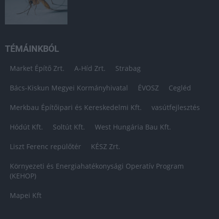
TÉMÁINKBÓL
Market Építő Zrt.
A-Híd Zrt.
Strabag
Bács-Kiskun Megyei Kormányhivatal
ÉVOSZ
Cegléd
Merkbau Építőipari és Kereskedelmi Kft.
vasútfejlesztés
Hódút Kft.
Soltút Kft.
West Hungária Bau Kft.
Liszt Ferenc repülőtér
KÉSZ Zrt.
Környezeti és Energiahatékonysági Operatív Program
(KEHOP)
Mapei Kft