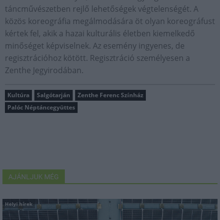
táncművészetben rejlő lehetőségek végtelenségét. A
közös koreográfia megálmodására öt olyan koreográfust
kértek fel, akik a hazai kulturális életben kiemelkedő
minőséget képviselnek. Az esemény ingyenes, de
regisztrációhoz kötött. Regisztráció személyesen a
Zenthe Jegyirodában.
Kultúra
Salgótarján
Zenthe Ferenc Színház
Palóc Néptáncegyüttes
AJÁNLJUK MÉG
Helyi hírek