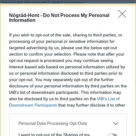
kiterjedő állomásfelújítási program
Nógrád-Hont -
Do Not Process My Personal
Information
If you wish to opt-out of the sale, sharing to third parties, or
Helyi hírek
processing of your personal or sensitive information for
targeted advertising by us, please use the below opt-out
section to confirm your selection. Please note that after your
opt-out request is processed you may continue seeing
interest-based ads based on personal information utilized by
us or personal information disclosed to third parties prior to
your opt-out. You may separately opt-out of the further
disclosure of your personal information by third parties on the
Salgótarjánban lép fel a Budapest Bár
IAB’s list of downstream participants. This information may
also be disclosed by us to third parties on the
IAB’s List of
Downstream Participants
that may further disclose it to other
third parties.
Please note that this website/app uses one or more Google
Personal Data Processing Opt Outs
services and may gather and store information including but
not limited to your visit or usage behaviour. You may click to
I want to opt-out of the Sharing of my