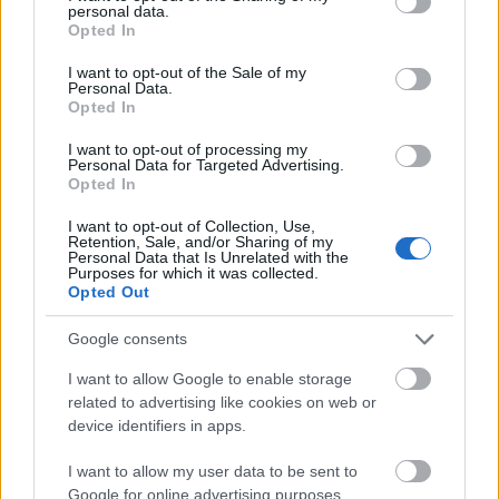
personal data.
grant or deny consent to Google and its third-party tags to
MAGYAR ÉPÍTŐK
Opted In
use your data for below specified purposes in below Google
consent section.
I want to opt-out of the Sale of my
Mi épül?
Personal Data.
Opted In
I want to opt-out of processing my
Personal Data for Targeted Advertising.
Opted In
I want to opt-out of Collection, Use,
Retention, Sale, and/or Sharing of my
Personal Data that Is Unrelated with the
Purposes for which it was collected.
Opted Out
Google consents
I want to allow Google to enable storage
Belváros-Lipótváros
játszótér
related to advertising like cookies on web or
Város-Teampannon Kereskedelmi és Szolgáltató Kft.
parkfelújítás
device identifiers in apps.
Újragondolják Lipótváros rejtett, zöld parkját
I want to allow my user data to be sent to
Indulhat a Honvéd tér megújításának tervezése, ahol a
Google for online advertising purposes.