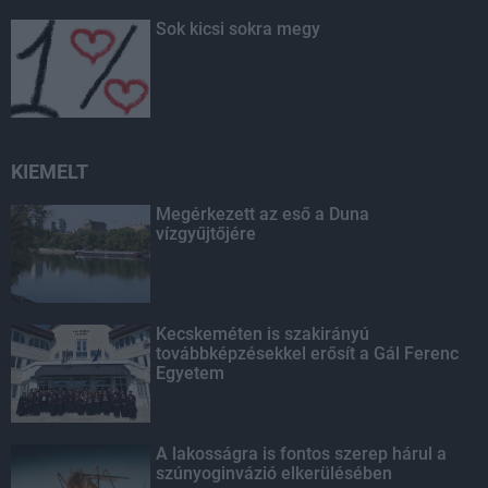
Sok kicsi sokra megy
KIEMELT
Megérkezett az eső a Duna
vízgyűjtőjére
Kecskeméten is szakirányú
továbbképzésekkel erősít a Gál Ferenc
Egyetem
A lakosságra is fontos szerep hárul a
szúnyoginvázió elkerülésében