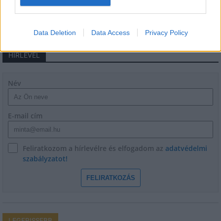
Data Deletion
Data Access
Privacy Policy
HÍRLEVÉL
Név
E-mail cím
Feliratkozom a hírlevélre és elfogadom az
adatvédelmi
szabályzatot!
FELIRATKOZÁS
LEGFRISSEBB