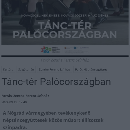
Fotó: Zenthe Ferenc Színház
Kultúra
Salgótarján
Zenthe Ferenc Színház
Palóc Néptáncegyüttes
Tánc-tér Palócországban
Forrás: Zenthe Ferenc Színház
2024.09.19. 12:40
A Nógrád vármegyében tevékenykedő
néptáncegyüttesek közös műsort állítottak
színpadra.