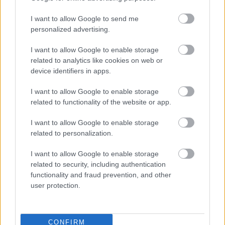
klímatudatos gondolkodás és a helyi identitás erősítése kerül a
középpontba.
I want to allow Google to send me
personalized advertising.
Történelmi táj, amelynek minden köve
mesél – megújul a tatai Angolkert
I want to allow Google to enable storage
related to analytics like cookies on web or
device identifiers in apps.
M1 bővítés: már zajlik a teljesen új
I want to allow Google to enable storage
Bicske Kelet csomópont építése
related to functionality of the website or app.
I want to allow Google to enable storage
related to personalization.
Új gyalogosátkelők és jelzőlámpás
I want to allow Google to enable storage
csomópont épül Angyalföldön
related to security, including authentication
functionality and fraud prevention, and other
user protection.
Másfélszeresére bővítik
Hódmezővásárhely jó hírű református
iskoláját
CONFIRM