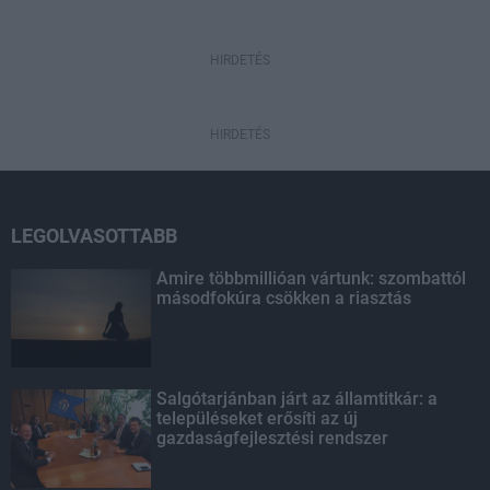
HIRDETÉS
HIRDETÉS
LEGOLVASOTTABB
Amire többmillióan vártunk: szombattól
másodfokúra csökken a riasztás
Salgótarjánban járt az államtitkár: a
településeket erősíti az új
gazdaságfejlesztési rendszer