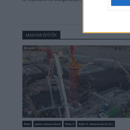
kiterjedő állom
program
MAGYAR ÉPÍTŐK
Mi épül?
Paks
paksi atomerőmű
Paks II
Paks II. Atomerőmű Zrt.