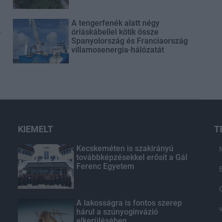
A tengerfenék alatt négy
-
óriáskábellel kötik össze
Spanyolország és Franciaország
villamosenergia-hálózatát
KIEMELT
T
Kecskeméten is szakirányú
továbbképzésekkel erősít a Gál
Ferenc Egyetem
A lakosságra is fontos szerep
hárul a szúnyoginvázió
elkerülésében