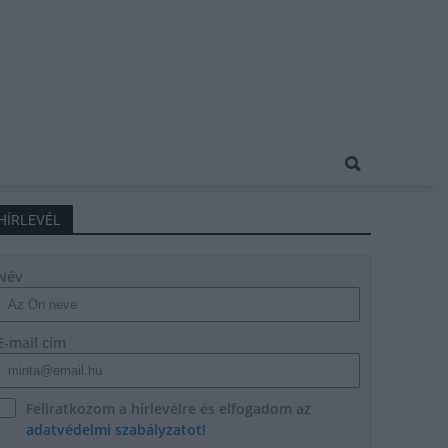
HÍRLEVÉL
Név
E-mail cím
Feliratkozom a hírlevélre és elfogadom az
adatvédelmi szabályzatot!