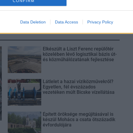
CONFIRM
ásfelújítási
Data Deletion
Data Access
Privacy Policy
Elkészült a Liszt Ferenc repülőtér
közelében lévő logisztikai bázis út-
és közműhálózatának fejlesztése
Látlelet a hazai víziközművekről?
Egyetlen, fél évszázados
vezetéken múlt Bicske vízellátása
Épített öröksége megújításával is
készül Mohács a csata ötszázadik
évfordulójára