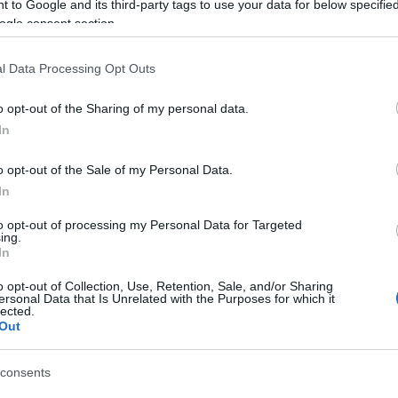
 to Google and its third-party tags to use your data for below specifi
dám? című színpadi játéka és Marschalkó Zsolt
ogle consent section.
y hat szóló előadás is műsoron lesz: a Balkáni gerle, a
l Data Processing Opt Outs
je, a Rózsa story, Háy János: Nehéz című drámája, a
o opt-out of the Sharing of my personal data.
 valamint Eperjes Károly pódiumestje, Az igazat
In
an ötven előadást mutat be valamennyi korosztály
o opt-out of the Sale of my Personal Data.
ban és májusban Petőfi Sándorra és Madách Imrére
In
i, a légtornász és Laczkó Pál: Szalmakomisszár című
to opt-out of processing my Personal Data for Targeted
ing.
In
esz, és újdonság a Vidor családi matiné, amely három
o opt-out of Collection, Use, Retention, Sale, and/or Sharing
ersonal Data that Is Unrelated with the Purposes for which it
lected.
ékoztatón az eltelt tíz évad számait ismertetve
Out
an, Nógrád megyében, az ország különböző pontjain,
0 ezer néző.
consents
szeretett színház folyamatosan fejlődik, kialakítottak