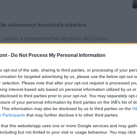
 be valamennyi korosztály számára.
nc Színház a szeptemberben kezdődő 2022/23-as
közönség - a részleteket sajtótájékoztatón
.
ont -
Do Not Process My Personal Information
agyszínpadon négy bemutató lesz. Az évad szeptember
to opt-out of the sale, sharing to third parties, or processing of your per
ínművével, novemberben láthatják a nézők a Hja,
formation for targeted advertising by us, please use the below opt-out s
ekről. Januárban adják elő A főszereplő című
r selection. Please note that after your opt-out request is processed y
és Szilágyi László: Csókos asszony című operettjét.
eing interest-based ads based on personal information utilized by us or
disclosed to third parties prior to your opt-out. You may separately opt-
ítottak össze, megtartva a minőségi szórakoztatás
losure of your personal information by third parties on the IAB’s list of
. This information may also be disclosed by us to third parties on the
IA
Participants
that may further disclose it to other third parties.
 Bernard Slade: Mégegyszer veled, ugyanitt és George
át - a kamaraszínpadon mutatnak be.
 that this website/app uses one or more Google services and may gath
including but not limited to your visit or usage behaviour. You may click 
ete című parabolája mellett két helyi szerző munkája