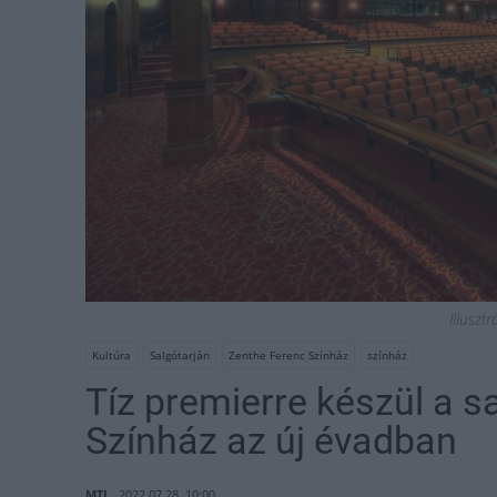
Illuszt
Kultúra
Salgótarján
Zenthe Ferenc Színház
színház
Tíz premierre készül a s
Színház az új évadban
MTI
2022.07.28. 10:00