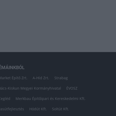
ÉMÁINKBÓL
Market Építő Zrt.
A-Híd Zrt.
Strabag
Bács-Kiskun Megyei Kormányhivatal
ÉVOSZ
Cegléd
Merkbau Építőipari és Kereskedelmi Kft.
vasútfejlesztés
Hódút Kft.
Soltút Kft.