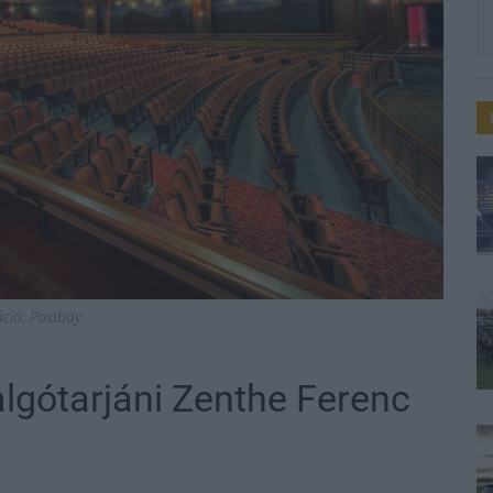
ráció: Pixabay
algótarjáni Zenthe Ferenc