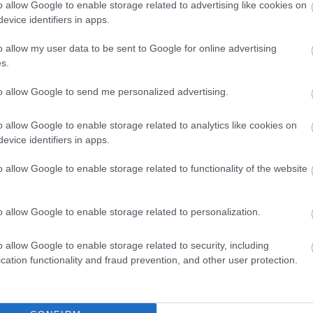
o allow Google to enable storage related to advertising like cookies on
z önálló kőszínház.
evice identifiers in apps.
o allow my user data to be sent to Google for online advertising
s.
to allow Google to send me personalized advertising.
o allow Google to enable storage related to analytics like cookies on
evice identifiers in apps.
o allow Google to enable storage related to functionality of the website
Helyi hírek
o allow Google to enable storage related to personalization.
o allow Google to enable storage related to security, including
cation functionality and fraud prevention, and other user protection.
sekkel lépett
Salgótarjánban lép fel a
négy megyére
Budapest Bár