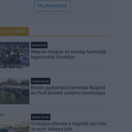
FELIRATKOZÁS
LEGFRISSEBB
Kitekintő
Nógrád megyei az ország harmadik
legerősebb tűzoltója
Helyi hírek
Közös gyakorlatot tartottak Nógrád
és Pest területi védelmi bizottságai
Helyi hírek
Országos éllovas a nógrádi pici falu
az ezer lakosra jutó