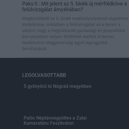
Paks II.: Mit jelent az 5. blokk új mérföldköve a
felülvizsgálat árnyékában?
Megkezdődött az 5. blokk reaktorépületének alaplemez
kivitelezése, miközben a felülvizsgálat arra keresi a
választ, hogy a megváltozott gazdasági és geopolitikai
környezetben milyen feltételek mellett érdemes
továbbvinni Magyarország egyik legnagyobb
beruházását.
LEGOLVASOTTABB
5 gyönyörű tó Nógrád megyében
Palóc Néptáncegyüttes a Zalai
Kamaratánc Fesztiválon