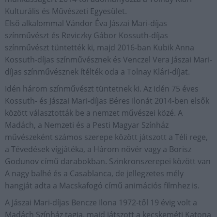
Kulturális és Művészeti Egyesület.
Első alkalommal Vándor Éva Jászai Mari-díjas
színművészt és Reviczky Gábor Kossuth-díjas
színművészt tüntették ki, majd 2016-ban Kubik Anna
Kossuth-díjas színművésznek és Venczel Vera Jászai Mari-
díjas színművésznek ítélték oda a Tolnay Klári-díjat.
Idén három színművészt tüntetnek ki. Az idén 75 éves
Kossuth- és Jászai Mari-díjas Béres Ilonát 2014-ben elsők
között választották be a nemzet művészei közé. A
Madách, a Nemzeti és a Pesti Magyar Színház
művészeként számos szerepe között játszott a Téli rege,
a Tévedések vígjátéka, a Három nővér vagy a Borisz
Godunov című darabokban. Szinkronszerepei között van
A nagy balhé és a Casablanca, de jellegzetes mély
hangját adta a Macskafogó című animációs filmhez is.
A Jászai Mari-díjas Bencze Ilona 1972-től 19 évig volt a
Madách Színház tagja, majd játszott a kecskeméti Katona