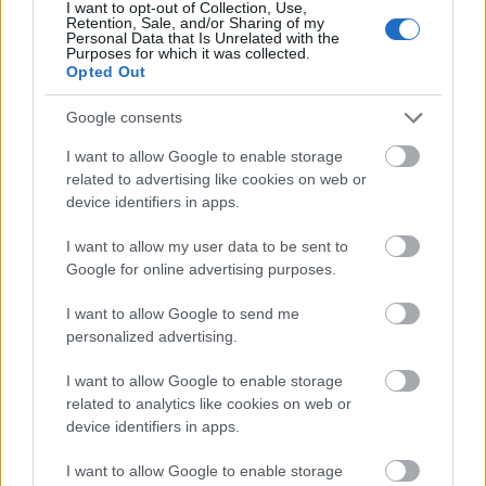
Másfélszeresére bővítik Hódmezővásárhely jó hírű
I want to opt-out of Collection, Use,
Retention, Sale, and/or Sharing of my
református iskoláját
Personal Data that Is Unrelated with the
Purposes for which it was collected.
A Szőnyi Benjámin Általános Iskola fejlesztését a FERROÉP
Opted Out
kivitelezheti; a munkák csaknem egy évig tartanak majd.
Google consents
Látványos építési szakasz indult be a
I want to allow Google to enable storage
Flórián téri felüljárón
related to advertising like cookies on web or
device identifiers in apps.
I want to allow my user data to be sent to
Paks II.: Mit jelent az 5. blokk új
Google for online advertising purposes.
mérföldköve a felülvizsgálat
árnyékában?
I want to allow Google to send me
personalized advertising.
Elkészült a Liszt Ferenc repülőtér
I want to allow Google to enable storage
közelében lévő logisztikai bázis út- és
related to analytics like cookies on web or
közműhálózatának fejlesztése
device identifiers in apps.
I want to allow Google to enable storage