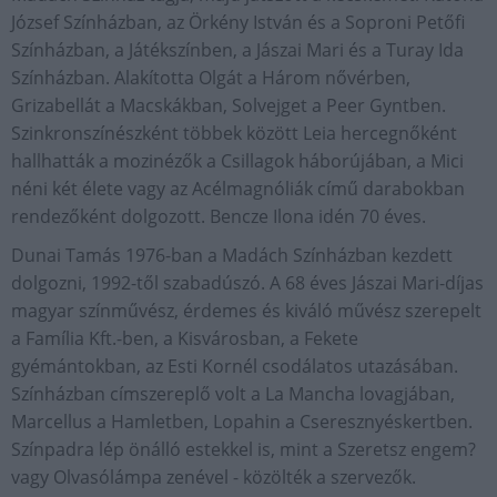
József Színházban, az Örkény István és a Soproni Petőfi
Színházban, a Játékszínben, a Jászai Mari és a Turay Ida
Színházban. Alakította Olgát a Három nővérben,
Grizabellát a Macskákban, Solvejget a Peer Gyntben.
Szinkronszínészként többek között Leia hercegnőként
hallhatták a mozinézők a Csillagok háborújában, a Mici
néni két élete vagy az Acélmagnóliák című darabokban
rendezőként dolgozott. Bencze Ilona idén 70 éves.
Dunai Tamás 1976-ban a Madách Színházban kezdett
dolgozni, 1992-től szabadúszó. A 68 éves Jászai Mari-díjas
magyar színművész, érdemes és kiváló művész szerepelt
a Família Kft.-ben, a Kisvárosban, a Fekete
gyémántokban, az Esti Kornél csodálatos utazásában.
Színházban címszereplő volt a La Mancha lovagjában,
Marcellus a Hamletben, Lopahin a Cseresznyéskertben.
Színpadra lép önálló estekkel is, mint a Szeretsz engem?
vagy Olvasólámpa zenével - közölték a szervezők.