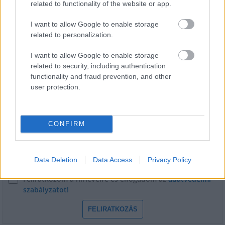
related to functionality of the website or app.
Látlelet a hazai víziközművekről?
Egyetlen, fél évszázados vezetéken
múlt Bicske vízellátása
I want to allow Google to enable storage
related to personalization.
I want to allow Google to enable storage
related to security, including authentication
functionality and fraud prevention, and other
HÍRLEVÉL
user protection.
Név
CONFIRM
E-mail cím
Data Deletion
Data Access
Privacy Policy
Feliratkozom a hírlevélre és elfogadom az
adatvédelmi
szabályzatot!
FELIRATKOZÁS