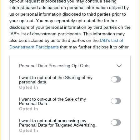
opt-out request is processed you may continue seeing
interest-based ads based on personal information utilized by
us or personal information disclosed to third parties prior to
your opt-out. You may separately opt-out of the further
disclosure of your personal information by third parties on the
MAGYAR ÉPÍTŐK
IAB’s list of downstream participants. This information may
also be disclosed by us to third parties on the
IAB’s List of
Downstream Participants
that may further disclose it to other
Mi épül?
third parties.
Please note that this website/app uses one or more Google
Personal Data Processing Opt Outs
services and may gather and store information including but
not limited to your visit or usage behaviour. You may click to
I want to opt-out of the Sharing of my
personal data.
grant or deny consent to Google and its third-party tags to
Opted In
use your data for below specified purposes in below Google
consent section.
I want to opt-out of the Sale of my
Personal Data.
Opted In
I want to opt-out of processing my
Personal Data for Targeted Advertising.
Opted In
Hódmezővásárhely
iskolaépítés
FERROÉP Zrt.
oktatási beruházás