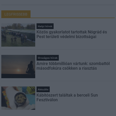
LEGFRISSEBB
Helyi hírek
Közös gyakorlatot tartottak Nógrád és
Pest területi védelmi bizottságai
Országos hírek
Amire többmillióan vártunk: szombattól
másodfokúra csökken a riasztás
Aktuális
Kábítószert találtak a berceli Sun
Fesztiválon