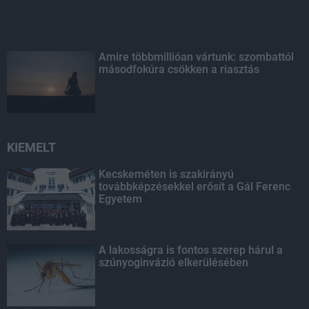
Amire többmillióan vártunk: szombattól
másodfokúra csökken a riasztás
KIEMELT
Kecskeméten is szakirányú
továbbképzésekkel erősít a Gál Ferenc
Egyetem
A lakosságra is fontos szerep hárul a
szúnyoginvázió elkerülésében