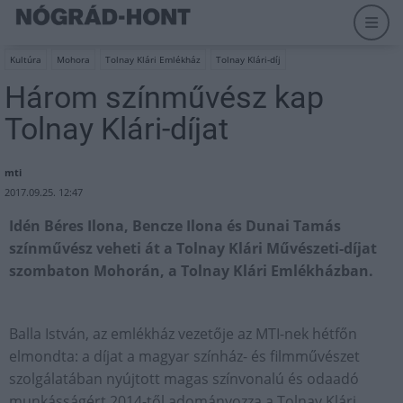
Kultúra
Mohora
Tolnay Klári Emlékház
Tolnay Klári-díj
Három színművész kap
Tolnay Klári-díjat
mti
2017.09.25. 12:47
Idén Béres Ilona, Bencze Ilona és Dunai Tamás
színművész veheti át a Tolnay Klári Művészeti-díjat
szombaton Mohorán, a Tolnay Klári Emlékházban.
Balla István, az emlékház vezetője az MTI-nek hétfőn
elmondta: a díjat a magyar színház- és filmművészet
szolgálatában nyújtott magas színvonalú és odaadó
munkásságért 2014-től adományozza a Tolnay Klári