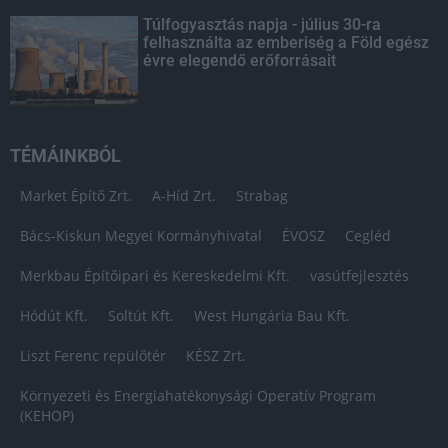
Túlfogyasztás napja - július 30-ra
felhasználta az emberiség a Föld egész
évre elegendő erőforrásait
TÉMÁINKBÓL
Market Építő Zrt.
A-Híd Zrt.
Strabag
Bács-Kiskun Megyei Kormányhivatal
ÉVOSZ
Cegléd
Merkbau Építőipari és Kereskedelmi Kft.
vasútfejlesztés
Hódút Kft.
Soltút Kft.
West Hungária Bau Kft.
Liszt Ferenc repülőtér
KÉSZ Zrt.
Környezeti és Energiahatékonysági Operatív Program
(KEHOP)