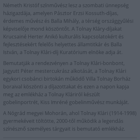
Németh Kristóf színművész lesz a szombati ünnepség
házigazdája, amelyen Pásztor Erzsi Kossuth-díjas,
érdemes művész és Balla Mihály, a térség országgyűlési
képviselője mond köszöntőt. A Tolnay Kláry-díjakat
Krucsainé Herter Anikó kulturális kapcsolatokért és
fejlesztésekért felelős helyettes államtitkár és Balla
István, a Tolnay Klári-díj Kuratórium elnöke adja át.
Bemutatják a rendezvényen a Tolnay Klári-bonbont,
Jagyutt Péter mestercukrász alkotását, a Tolnay Klári
egykori csobánci birtokán működő Villa Tolnay Borház
boraival köszönti a díjazottakat és ezen a napon kapja
meg az emlékház a Tolnay Kláriról készült
gobelinportrét, Kiss Imréné gobelinművész munkáját.
A Nógrád megyei Mohorán, ahol Tolnay Klári (1914-1998)
gyermekéveit töltötte, 2000-től működik a legendás
színésznő személyes tárgyait is bemutató emlékház.