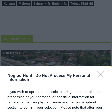
Kultúra
Mohora
Tolnay Klári Emlékház
Tolnay Klári-díj
AJÁNLJUK MÉG
Országos hírek
Nógrád-Hont -
Do Not Process My Personal
Information
If you wish to opt-out of the sale, sharing to third parties, or
Újabb településekkel lépett előre a tizennégy megyére
processing of your personal or sensitive information for
kiterjedő állomásfelújítási program
targeted advertising by us, please use the below opt-out
section to confirm your selection. Please note that after your