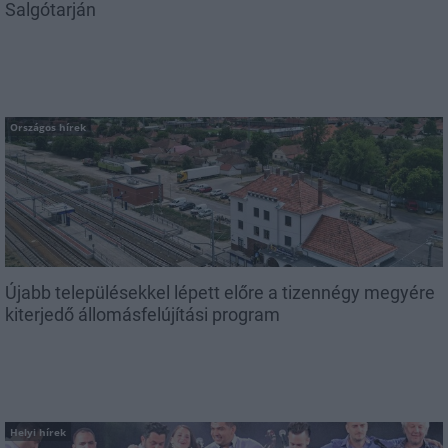
Salgótarján
Országos hírek
Újabb településekkel lépett előre a tizennégy megyére
kiterjedő állomásfelújítási program
Helyi hírek