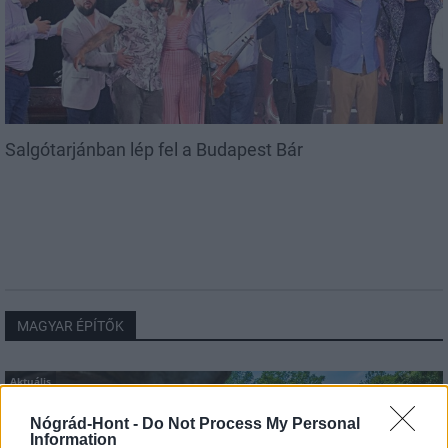
Salgótarjánban lép fel a Budapest Bár
MAGYAR ÉPÍTŐK
Aktuális
Nógrád-Hont -
Do Not Process My Personal
Information