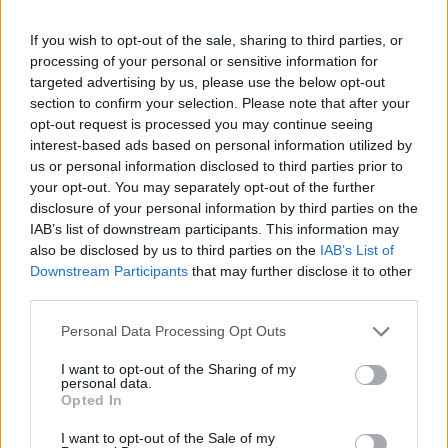
If you wish to opt-out of the sale, sharing to third parties, or
processing of your personal or sensitive information for
targeted advertising by us, please use the below opt-out
section to confirm your selection. Please note that after your
opt-out request is processed you may continue seeing
interest-based ads based on personal information utilized by
us or personal information disclosed to third parties prior to
your opt-out. You may separately opt-out of the further
Tata
műemlékfelújítás
műemlék
restaurálás
disclosure of your personal information by third parties on the
Történelmi táj, amelynek minden köve mesél –
IAB’s list of downstream participants. This information may
megújul a tatai Angolkert
also be disclosed by us to third parties on the
IAB’s List of
Downstream Participants
that may further disclose it to other
A projekt részeként megújulnak a területen található
third parties.
műemlékek, köztük a különleges Műromok, valamint a közeli
Várkanyarban álló Nepomuki Szent János híd és szobor is.
Please note that this website/app uses one or more Google
Personal Data Processing Opt Outs
services and may gather and store information including but
M1 bővítés: már zajlik a teljesen új
not limited to your visit or usage behaviour. You may click to
I want to opt-out of the Sharing of my
personal data.
Bicske Kelet csomópont építése
grant or deny consent to Google and its third-party tags to
Opted In
use your data for below specified purposes in below Google
consent section.
I want to opt-out of the Sale of my