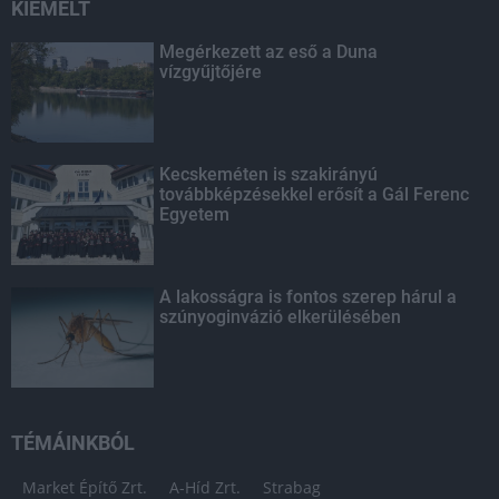
KIEMELT
Megérkezett az eső a Duna
vízgyűjtőjére
Kecskeméten is szakirányú
továbbképzésekkel erősít a Gál Ferenc
Egyetem
A lakosságra is fontos szerep hárul a
szúnyoginvázió elkerülésében
TÉMÁINKBÓL
Market Építő Zrt.
A-Híd Zrt.
Strabag