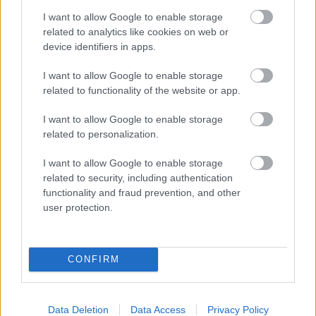
Név
I want to allow Google to enable storage
related to analytics like cookies on web or
device identifiers in apps.
E-mail cím
I want to allow Google to enable storage
related to functionality of the website or app.
Feliratkozom a hírlevélre és elfogadom az
adatvédelmi
I want to allow Google to enable storage
szabályzatot!
related to personalization.
FELIRATKOZÁS
I want to allow Google to enable storage
related to security, including authentication
functionality and fraud prevention, and other
user protection.
LEGFRISSEBB
Országos hírek
Amire többmillióan vártunk: szombattól
CONFIRM
másodfokúra csökken a riasztás
Data Deletion
Data Access
Privacy Policy