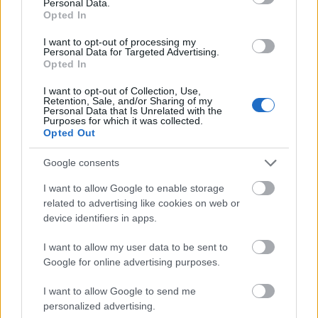
Personal Data.
Opted In
Új gyalogosátkelők és jelzőlámpás
csomópont épül Angyalföldön
I want to opt-out of processing my
Personal Data for Targeted Advertising.
Opted In
I want to opt-out of Collection, Use,
Másfélszeresére bővítik
Retention, Sale, and/or Sharing of my
Personal Data that Is Unrelated with the
Hódmezővásárhely jó hírű református
Purposes for which it was collected.
iskoláját
Opted Out
Google consents
Látványos építési szakasz indult be a
I want to allow Google to enable storage
Flórián téri felüljárón
related to advertising like cookies on web or
device identifiers in apps.
I want to allow my user data to be sent to
Google for online advertising purposes.
I want to allow Google to send me
HÍRLEVÉL
personalized advertising.