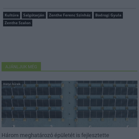
Kultúra
Salgótarján
Zenthe Ferenc Színház
Bodrogi Gyula
Zenthe Szalon
AJÁNLJUK MÉG
Helyi hírek
Három meghatározó épületét is fejlesztette