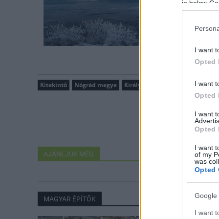
in below Go
Persona
I want t
Opted 
I want t
Kitekintő
Nógrád megye
Királyrét
Magyar Nemzeti Par
Opted 
I want 
Advertis
Opted 
I want t
AJÁNLJUK MÉG
of my P
was col
Opted 
Google 
MAGYAR ÉPÍTŐK
I want t