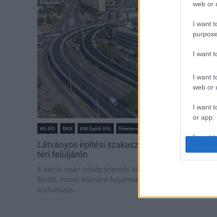
Útépítés
web or d
I want t
purpose
I want 
I want t
web or d
I want t
or app.
HE-DO
BKK
KM Építő Kft.
Főmterv Mérnöki Tervező Zrt.
I want t
Látványos építési szakasz indult be a Flórián
téri felüljárón
I want t
A tartós nyári hőség jelentős kihívás elé állítja a KM
authenti
Építőt, ennek ellenére folyamatosan halad az
aszfaltozás.