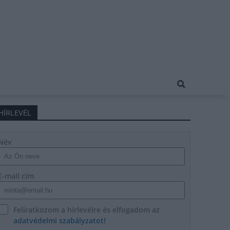
HÍRLEVÉL
Név
E-mail cím
Feliratkozom a hírlevélre és elfogadom az
adatvédelmi szabályzatot!