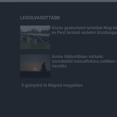
LEGOLVASOTTABB
Közös gyakorlatot tartottak Nógrá
és Pest területi védelmi bizottsága
Amire többmillióan vártunk:
szombattól másodfokúra csökken 
riasztás
5 gyönyörű tó Nógrád megyében