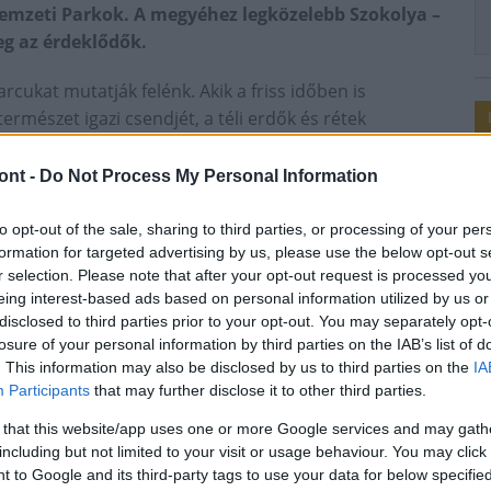
mzeti Parkok. A megyéhez legközelebb Szokolya –
eg az érdeklődők.
rcukat mutatják felénk. Akik a friss időben is
ermészet igazi csendjét, a téli erdők és rétek
b, az erdők, mezők és a vízpartok lakói is bátrabban
ont -
Do Not Process My Personal Information
ezeken a napokon olyan fokozottan védett
to opt-out of the sale, sharing to third parties, or processing of your per
időszakban – az élővilág nyugalmának megőrzése
formation for targeted advertising by us, please use the below opt-out s
r selection. Please note that after your opt-out request is processed y
al mind az állatvilág, mind a földtani értékek és
eing interest-based ads based on personal information utilized by us or
disclosed to third parties prior to your opt-out. You may separately opt-
losure of your personal information by third parties on the IAB’s list of
. This information may also be disclosed by us to third parties on the
IA
zat részletes programját
IDE kattintva
tekinthetik
Participants
that may further disclose it to other third parties.
 that this website/app uses one or more Google services and may gath
including but not limited to your visit or usage behaviour. You may click 
 to Google and its third-party tags to use your data for below specifi