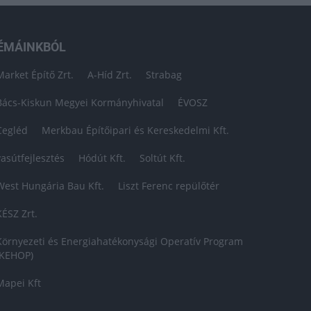
ÉMÁINKBÓL
Market Építő Zrt.
A-Híd Zrt.
Strabag
Bács-Kiskun Megyei Kormányhivatal
ÉVOSZ
Cegléd
Merkbau Építőipari és Kereskedelmi Kft.
vasútfejlesztés
Hódút Kft.
Soltút Kft.
West Hungária Bau Kft.
Liszt Ferenc repülőtér
KÉSZ Zrt.
Környezeti és Energiahatékonysági Operatív Program
(KEHOP)
Mapei Kft