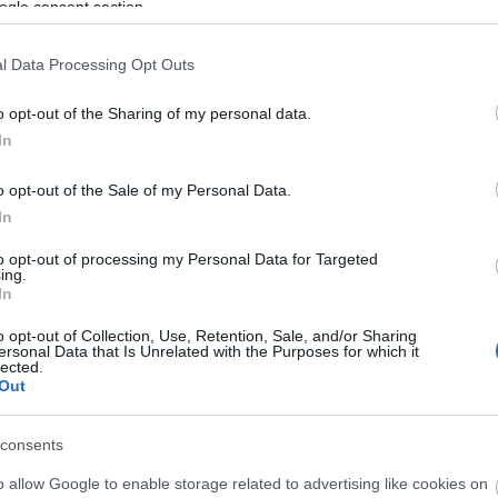
ogle consent section.
l Data Processing Opt Outs
o opt-out of the Sharing of my personal data.
In
o opt-out of the Sale of my Personal Data.
kok
téli túra
Szokolya
In
to opt-out of processing my Personal Data for Targeted
ing.
In
o opt-out of Collection, Use, Retention, Sale, and/or Sharing
ersonal Data that Is Unrelated with the Purposes for which it
lected.
Out
consents
o allow Google to enable storage related to advertising like cookies on