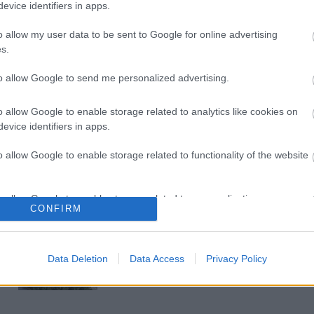
Paks II.: Mit jelent az 5. blokk új
evice identifiers in apps.
mérföldköve a felülvizsgálat
árnyékában?
o allow my user data to be sent to Google for online advertising
s.
Elkészült a Liszt Ferenc repülőtér
to allow Google to send me personalized advertising.
közelében lévő logisztikai bázis út-
és közműhálózatának fejlesztése
o allow Google to enable storage related to analytics like cookies on
evice identifiers in apps.
Látlelet a hazai víziközművekről?
o allow Google to enable storage related to functionality of the website
Egyetlen, fél évszázados
vezetéken múlt Bicske vízellátása
o allow Google to enable storage related to personalization.
CONFIRM
Épített öröksége megújításával is
o allow Google to enable storage related to security, including
készül Mohács a csata ötszázadik
cation functionality and fraud prevention, and other user protection.
évfordulójára
Data Deletion
Data Access
Privacy Policy