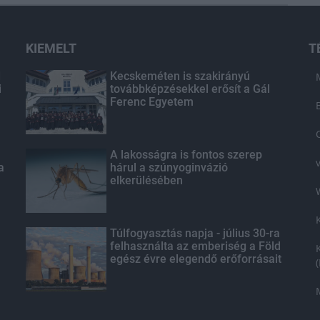
KIEMELT
T
d
Kecskeméten is szakirányú
i
továbbképzésekkel erősít a Gál
Ferenc Egyetem
A lakosságra is fontos szerep
a
hárul a szúnyoginvázió
elkerülésében
Túlfogyasztás napja - július 30-ra
felhasználta az emberiség a Föld
egész évre elegendő erőforrásait