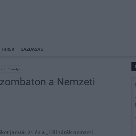
 HÍREK
GAZDASÁG
úra
Szokolya
 szombaton a Nemzeti
ket január 21-én a „Téli túrák nemzeti