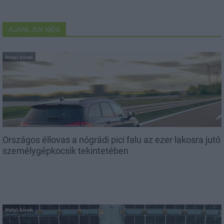
AJÁNLJUK MÉG
Helyi hírek
Országos éllovas a nógrádi pici falu az ezer lakosra jutó
személygépkocsik tekintetében
Helyi hírek