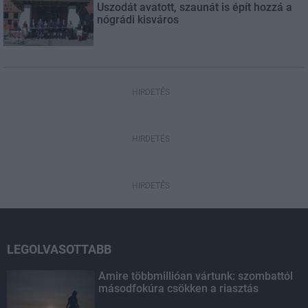
Uszodát avatott, szaunát is épít hozzá a
nógrádi kisváros
HIRDETÉS
HIRDETÉS
HIRDETÉS
LEGOLVASOTTABB
Amire többmillióan vártunk: szombattól
másodfokúra csökken a riasztás