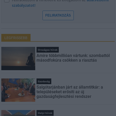
szabályzatot!
FELIRATKOZÁS
LEGFRISSEBB
Országos hírek
Amire többmillióan vártunk: szombattól
másodfokúra csökken a riasztás
Gazdaság
Salgótarjánban járt az államtitkár: a
településeket erősíti az új
gazdaságfejlesztési rendszer
Helyi hírek