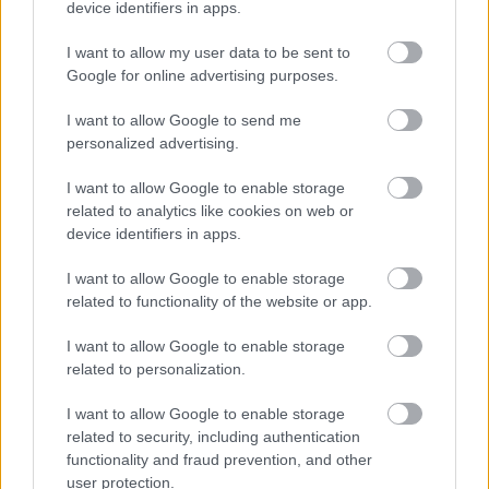
device identifiers in apps.
Belváros-Lipótváros
játszótér
I want to allow my user data to be sent to
Város-Teampannon Kereskedelmi és Szolgáltató Kft.
parkfelújítás
Google for online advertising purposes.
Újragondolják Lipótváros rejtett, zöld parkját
I want to allow Google to send me
Indulhat a Honvéd tér megújításának tervezése, ahol a
personalized advertising.
klímatudatos gondolkodás és a helyi identitás erősítése kerül a
középpontba.
I want to allow Google to enable storage
related to analytics like cookies on web or
device identifiers in apps.
Történelmi táj, amelynek minden köve
mesél – megújul a tatai Angolkert
I want to allow Google to enable storage
related to functionality of the website or app.
I want to allow Google to enable storage
M1 bővítés: már zajlik a teljesen új
related to personalization.
Bicske Kelet csomópont építése
I want to allow Google to enable storage
related to security, including authentication
functionality and fraud prevention, and other
Új gyalogosátkelők és jelzőlámpás
user protection.