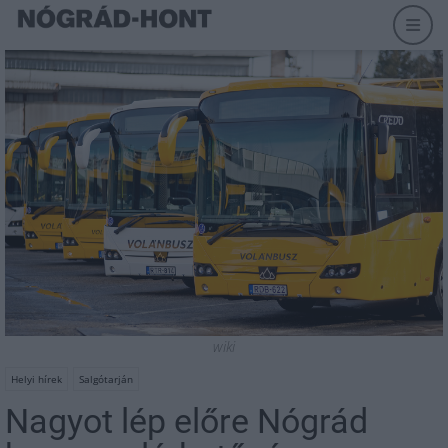
wiki
Helyi hírek
Salgótarján
Nagyot lép előre Nógrád