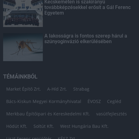
Kecskeméten is szakirányú
továbbképzésekkel erősít a Gál Ferenc
Egyetem
A lakosságra is fontos szerep hárul a
szúnyoginvázió elkerülésében
TÉMÁINKBÓL
Market Építő Zrt.
A-Híd Zrt.
Strabag
Bács-Kiskun Megyei Kormányhivatal
ÉVOSZ
Cegléd
Merkbau Építőipari és Kereskedelmi Kft.
vasútfejlesztés
Hódút Kft.
Soltút Kft.
West Hungária Bau Kft.
Liszt Ferenc repülőtér
KÉSZ Zrt.