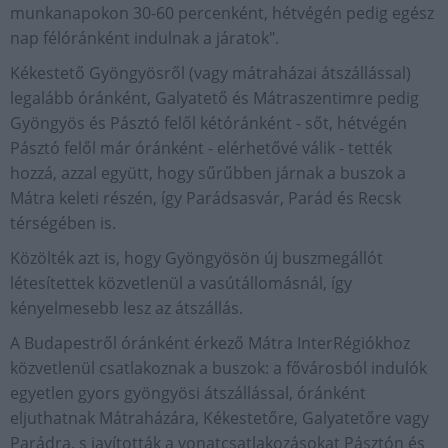
munkanapokon 30-60 percenként, hétvégén pedig egész
nap félóránként indulnak a járatok".
Kékestető Gyöngyösről (vagy mátraházai átszállással)
legalább óránként, Galyatető és Mátraszentimre pedig
Gyöngyös és Pásztó felől kétóránként - sőt, hétvégén
Pásztó felől már óránként - elérhetővé válik - tették
hozzá, azzal együtt, hogy sűrűbben járnak a buszok a
Mátra keleti részén, így Parádsasvár, Parád és Recsk
térségében is.
Közölték azt is, hogy Gyöngyösön új buszmegállót
létesítettek közvetlenül a vasútállomásnál, így
kényelmesebb lesz az átszállás.
A Budapestről óránként érkező Mátra InterRégiókhoz
közvetlenül csatlakoznak a buszok: a fővárosból indulók
egyetlen gyors gyöngyösi átszállással, óránként
eljuthatnak Mátraházára, Kékestetőre, Galyatetőre vagy
Parádra, s javították a vonatcsatlakozásokat Pásztón és