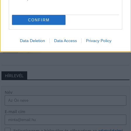
csomópont épül Angyalföldön
CONFIRM
Másfélszeresére bővítik
Hódmezővásárhely jó hírű református
iskoláját
Data Deletion
Data Access
Privacy Policy
HÍRLEVÉL
Név
E-mail cím
Feliratkozom a hírlevélre és elfogadom az
adatvédelmi