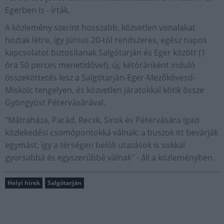
Egerben is - írták.
A közlemény szerint hosszabb, közvetlen vonalakat
hoztak létre, így június 20-tól rendszeres, egész napos
kapcsolatot biztosítanak Salgótarján és Eger között (1
óra 50 perces menetidővel), új, kétóránként induló
összeköttetés lesz a Salgótarján-Eger-Mezőkövesd-
Miskolc tengelyen, és közvetlen járatokkal kötik össze
Gyöngyöst Pétervásárával.
"Mátraháza, Parád, Recsk, Sirok és Pétervására igazi
közlekedési csomópontokká válnak: a buszok itt bevárják
egymást, így a térségen belüli utazások is sokkal
gyorsabbá és egyszerűbbé válnak" - áll a közleményben.
Helyi hírek
Salgótarján