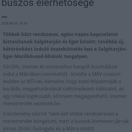
buszos elérhetősége
mti
2026.06.16. 15:10
Többek közt rendszeres, egész napos kapcsolatot
biztosítanak Salgótarján és Eger között; továbbá új,
kétóránként induló összeköttetés lesz a Salgótarján-
Eger-Mezőkövesd-Miskolc tengelyen.
Sűrűbb, ütemes és vonatokhoz hangolt buszhálózat
indul a Mátrában szombattól - közölte a MÁV-csoport
kedden az MTI-vel, kiemelve, hogy ezzel felszámolják a
korábbi, megyehatároknál széttöredezett hálózatot, és
egy sokkal logikusabb, könnyen megjegyezhető, ütemes
menetrendet vezetnek be.
A közlemény szerint "nem kell többé rendszeresen a
menetrendet böngészni, mert a buszok ütemesen járnak
június 20-tól: Gyöngyös és a Mátra között