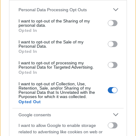
figyelmeztetés
Please note that this website/app uses one or more Google
Personal Data Processing Opt Outs
services and may gather and store information including but
not limited to your visit or usage behaviour. You may click to
I want to opt-out of the Sharing of my
personal data.
grant or deny consent to Google and its third-party tags to
Opted In
use your data for below specified purposes in below Google
consent section.
I want to opt-out of the Sale of my
Personal Data.
Opted In
MAGYAR ÉPÍTŐK
I want to opt-out of processing my
Personal Data for Targeted Advertising.
Mi épül?
Opted In
I want to opt-out of Collection, Use,
Retention, Sale, and/or Sharing of my
Personal Data that Is Unrelated with the
Purposes for which it was collected.
Opted Out
Google consents
I want to allow Google to enable storage
related to advertising like cookies on web or