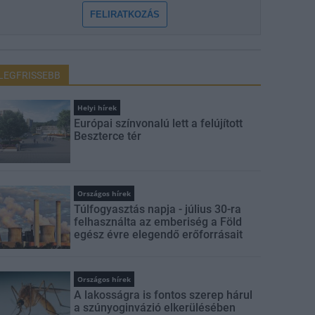
FELIRATKOZÁS
LEGFRISSEBB
Helyi hírek
Európai színvonalú lett a felújított
Beszterce tér
Országos hírek
Túlfogyasztás napja - július 30-ra
felhasználta az emberiség a Föld
egész évre elegendő erőforrásait
Országos hírek
A lakosságra is fontos szerep hárul
a szúnyoginvázió elkerülésében