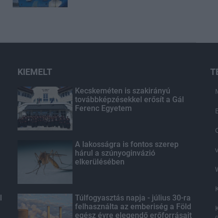
KIEMELT
T
Kecskeméten is szakirányú
továbbképzésekkel erősít a Gál
Ferenc Egyetem
A lakosságra is fontos szerep
hárul a szúnyoginvázió
elkerülésében
l
Túlfogyasztás napja - július 30-ra
felhasználta az emberiség a Föld
egész évre elegendő erőforrásait