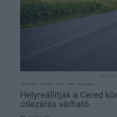
Illusztráci
Helyi hírek
útlezárás
Cered
zabar
Szilaspogony
Helyreállítják a Cered k
útlezárás várható
MTI
2024.08.16. 09:00