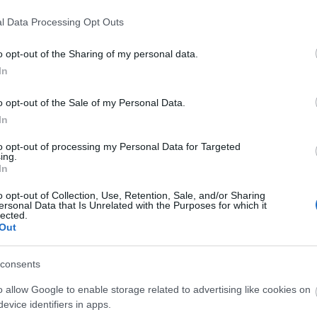
telezőnek a teljes pályaszerkezetet el kell bontania,
l Data Processing Opt Outs
 megtámasztani, ezután kezdődhet el az
o opt-out of the Sharing of my personal data.
In
t, Zabart és Szilaspogonyt érinti. A
o opt-out of the Sale of my Personal Data.
a lehetséges - írták, hozzátéve, hogy a
In
va van.
to opt-out of processing my Personal Data for Targeted
ing.
In
t előzetesen minden érintett önkormányzattal és
o opt-out of Collection, Use, Retention, Sale, and/or Sharing
tó, hogy a riasztások Heves vármegyébe érkeznek
ersonal Data that Is Unrelated with the Purposes for which it
k, rendőrök és a mentők. Sürgősségi ellátásra a
lected.
Out
 szakrendelés viszont változatlanul Salgótarjánban
consents
o allow Google to enable storage related to advertising like cookies on
evice identifiers in apps.