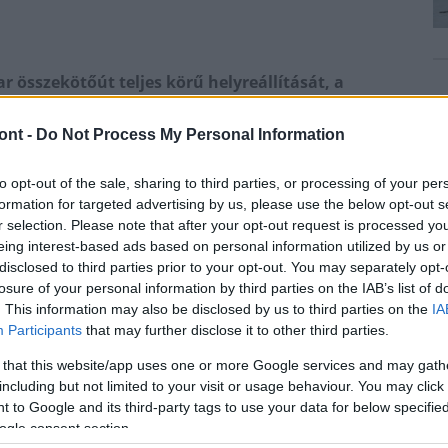
 összekötőút teljes körű helyreállítását, a
tzár lesz érvényben; a lezárás Ceredet, Zabart és
rendőrök és a mentők útvonala is - közölte a
ont -
Do Not Process My Personal Information
I-vel.
to opt-out of the sale, sharing to third parties, or processing of your per
 Cered térségében a heves esőzések nyomán
formation for targeted advertising by us, please use the below opt-out s
kult, így a mellékutat a közútkezelő szakemberei fél
r selection. Please note that after your opt-out request is processed y
eing interest-based ads based on personal information utilized by us or
disclosed to third parties prior to your opt-out. You may separately opt-
lex beavatkozásra lesz szükség, hogy a közlekedők
losure of your personal information by third parties on the IAB’s list of
. This information may also be disclosed by us to third parties on the
IA
ellékutat. Akkor a Magyar Közút salgótarjáni
Participants
that may further disclose it to other third parties.
sztást tervezett. Mostanra elkészültek a tervek, a
ztott kivitelező pedig augusztus 26-án vonul fel.
 that this website/app uses one or more Google services and may gath
including but not limited to your visit or usage behaviour. You may click 
 térségében az autós forgalom is balesetveszélyes
 to Google and its third-party tags to use your data for below specifi
att ideiglenes nyomvonal kialakítása sem lehetséges,
ogle consent section.
apig.