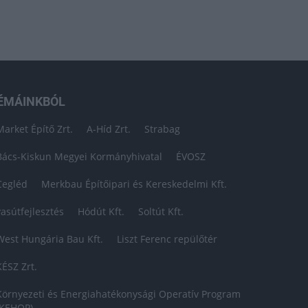
ÉMÁINKBÓL
Market Építő Zrt.
A-Híd Zrt.
Strabag
Bács-Kiskun Megyei Kormányhivatal
ÉVOSZ
Cegléd
Merkbau Építőipari és Kereskedelmi Kft.
vasútfejlesztés
Hódút Kft.
Soltút Kft.
West Hungária Bau Kft.
Liszt Ferenc repülőtér
KÉSZ Zrt.
Környezeti és Energiahatékonysági Operatív Program
(KEHOP)