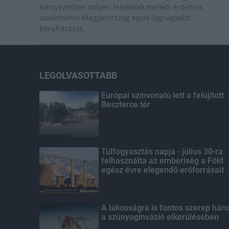
környezetben milyen feltételek mellett érdemes
továbbvinni Magyarország egyik legnagyobb
beruházását.
LEGOLVASOTTABB
Európai színvonalú lett a felújított
Beszterce tér
Túlfogyasztás napja - július 30-ra
felhasználta az emberiség a Föld
egész évre elegendő erőforrásait
A lakosságra is fontos szerep háru
a szúnyoginvázió elkerülésében