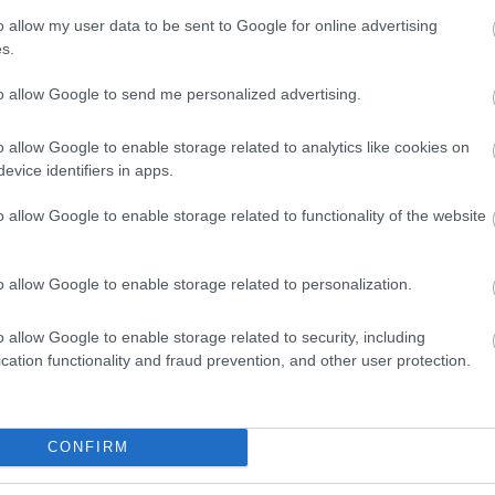
o allow my user data to be sent to Google for online advertising
s.
to allow Google to send me personalized advertising.
o allow Google to enable storage related to analytics like cookies on
Helyi hírek
evice identifiers in apps.
o allow Google to enable storage related to functionality of the website
o allow Google to enable storage related to personalization.
o allow Google to enable storage related to security, including
ározó épületét
Vasárnap Nógrádot is eléri a
cation functionality and fraud prevention, and other user protection.
 Salgótarján
legmagasabb figyelmeztetés
CONFIRM