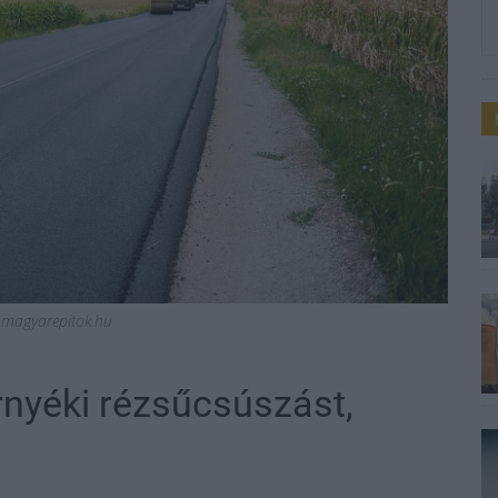
ó, magyarepitok.hu
örnyéki rézsűcsúszást,