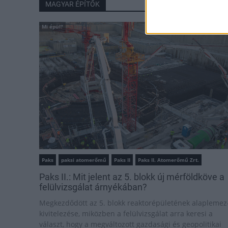
MAGYAR ÉPÍTŐK
Mi épül?
Paks
paksi atomerőmű
Paks II
Paks II. Atomerőmű Zrt.
Paks II.: Mit jelent az 5. blokk új mérföldköve a
felülvizsgálat árnyékában?
Megkezdődött az 5. blokk reaktorépületének alaplemez
kivitelezése, miközben a felülvizsgálat arra keresi a
választ, hogy a megváltozott gazdasági és geopolitikai