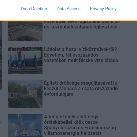
Data Deletion
Data Access
Privacy Policy
Elkészült a Liszt Ferenc repülőtér
közelében lévő logisztikai bázis út-
és közműhálózatának fejlesztése
Látlelet a hazai víziközművekről?
Egyetlen, fél évszázados
vezetéken múlt Bicske vízellátása
Épített öröksége megújításával is
készül Mohács a csata ötszázadik
évfordulójára
A tengerfenék alatt négy
-
óriáskábellel kötik össze
Spanyolország és Franciaország
villamosenergia-hálózatát