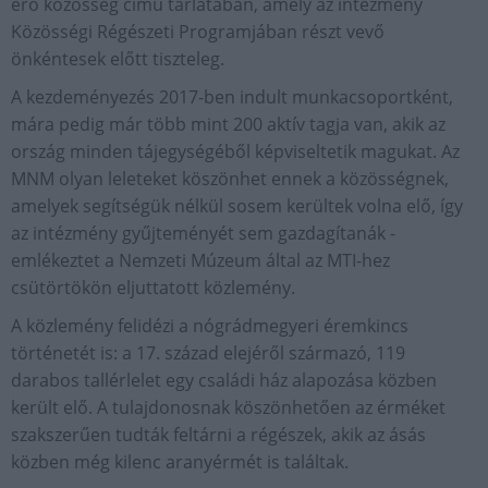
érő közösség című tárlatában, amely az intézmény
Közösségi Régészeti Programjában részt vevő
önkéntesek előtt tiszteleg.
A kezdeményezés 2017-ben indult munkacsoportként,
mára pedig már több mint 200 aktív tagja van, akik az
ország minden tájegységéből képviseltetik magukat. Az
MNM olyan leleteket köszönhet ennek a közösségnek,
amelyek segítségük nélkül sosem kerültek volna elő, így
az intézmény gyűjteményét sem gazdagítanák -
emlékeztet a Nemzeti Múzeum által az MTI-hez
csütörtökön eljuttatott közlemény.
A közlemény felidézi a nógrádmegyeri éremkincs
történetét is: a 17. század elejéről származó, 119
darabos tallérlelet egy családi ház alapozása közben
került elő. A tulajdonosnak köszönhetően az érméket
szakszerűen tudták feltárni a régészek, akik az ásás
közben még kilenc aranyérmét is találtak.