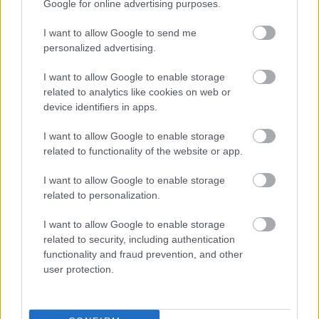
Google for online advertising purposes.
klímatudatos gondolkodás és a helyi identitás erősítése kerül a
középpontba.
I want to allow Google to send me
personalized advertising.
Történelmi táj, amelynek minden köve
mesél – megújul a tatai Angolkert
I want to allow Google to enable storage
related to analytics like cookies on web or
device identifiers in apps.
I want to allow Google to enable storage
M1 bővítés: már zajlik a teljesen új
related to functionality of the website or app.
Bicske Kelet csomópont építése
I want to allow Google to enable storage
related to personalization.
Új gyalogosátkelők és jelzőlámpás
I want to allow Google to enable storage
csomópont épül Angyalföldön
related to security, including authentication
functionality and fraud prevention, and other
user protection.
Másfélszeresére bővítik
Hódmezővásárhely jó hírű református