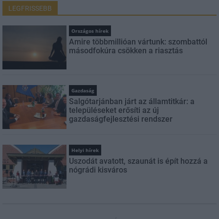
LEGFRISSEBB
Országos hírek
Amire többmillióan vártunk: szombattól
másodfokúra csökken a riasztás
Gazdaság
Salgótarjánban járt az államtitkár: a
településeket erősíti az új
gazdaságfejlesztési rendszer
Helyi hírek
Uszodát avatott, szaunát is épít hozzá a
nógrádi kisváros