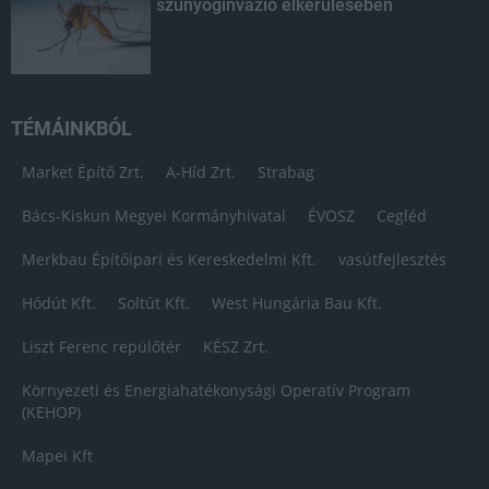
szúnyoginvázió elkerülésében
TÉMÁINKBÓL
Market Építő Zrt.
A-Híd Zrt.
Strabag
Bács-Kiskun Megyei Kormányhivatal
ÉVOSZ
Cegléd
Merkbau Építőipari és Kereskedelmi Kft.
vasútfejlesztés
Hódút Kft.
Soltút Kft.
West Hungária Bau Kft.
Liszt Ferenc repülőtér
KÉSZ Zrt.
Környezeti és Energiahatékonysági Operatív Program
(KEHOP)
Mapei Kft