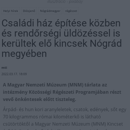
illusztráció - pixabay
Helyi hírek
Diósjenő
Nógrádmegyer
régészet
Családi ház építése közben
és rendőrségi üldözéssel is
kerültek elő kincsek Nógrád
megyében
mti
2022.03.17. 18:09
A Magyar Nemzeti Múzeum (MNM) tárlata az
intézmény Közösségi Régészeti Programjában részt
vevő önkéntesek előtt tiszteleg.
Árpád- és hun kori aranyleletek, csatok, edények, sőt egy
70 kilogrammos római kilométerkő is látható
csütörtöktől a Magyar Nemzeti Múzeum (MNM) Kincset