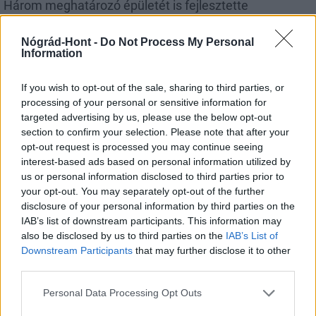
Három meghatározó épületét is fejlesztette
Salgótarján
Nógrád-Hont -
Do Not Process My Personal
Information
If you wish to opt-out of the sale, sharing to third parties, or
processing of your personal or sensitive information for
Helyi hírek
targeted advertising by us, please use the below opt-out
section to confirm your selection. Please note that after your
opt-out request is processed you may continue seeing
interest-based ads based on personal information utilized by
us or personal information disclosed to third parties prior to
your opt-out. You may separately opt-out of the further
disclosure of your personal information by third parties on the
Vasárnap Nógrádot is eléri a legmagasabb
IAB’s list of downstream participants. This information may
figyelmeztetés
also be disclosed by us to third parties on the
IAB’s List of
Downstream Participants
that may further disclose it to other
third parties.
Please note that this website/app uses one or more Google
Personal Data Processing Opt Outs
services and may gather and store information including but