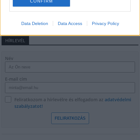
CONFIRM
iskoláját
Data Deletion
Data Access
Privacy Policy
HÍRLEVÉL
Név
E-mail cím
Feliratkozom a hírlevélre és elfogadom az
adatvédelmi
szabályzatot!
FELIRATKOZÁS