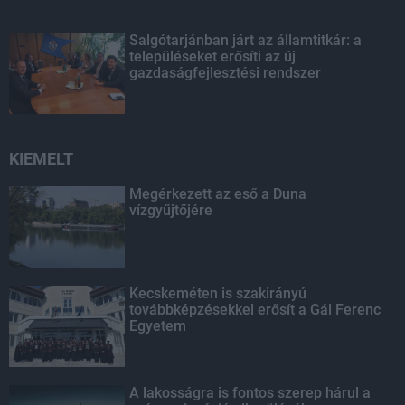
Salgótarjánban járt az államtitkár: a
településeket erősíti az új
gazdaságfejlesztési rendszer
KIEMELT
Megérkezett az eső a Duna
vízgyűjtőjére
Kecskeméten is szakirányú
továbbképzésekkel erősít a Gál Ferenc
Egyetem
A lakosságra is fontos szerep hárul a