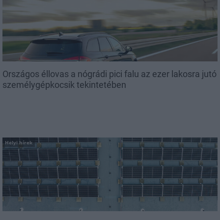
Országos éllovas a nógrádi pici falu az ezer lakosra jutó
személygépkocsik tekintetében
Helyi hírek