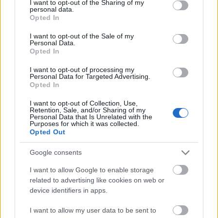
not limited to your visit or usage behaviour. You may click to
I want to opt-out of the Sharing of my
personal data.
grant or deny consent to Google and its third-party tags to
Opted In
MAGYAR ÉPÍTŐK
use your data for below specified purposes in below Google
consent section.
I want to opt-out of the Sale of my
Personal Data.
Mi épül?
Opted In
I want to opt-out of processing my
Personal Data for Targeted Advertising.
Opted In
I want to opt-out of Collection, Use,
Retention, Sale, and/or Sharing of my
Personal Data that Is Unrelated with the
Purposes for which it was collected.
Opted Out
Google consents
I want to allow Google to enable storage
Belváros-Lipótváros
játszótér
related to advertising like cookies on web or
Város-Teampannon Kereskedelmi és Szolgáltató Kft.
parkfelújítás
device identifiers in apps.
Újragondolják Lipótváros rejtett, zöld parkját
I want to allow my user data to be sent to
Indulhat a Honvéd tér megújításának tervezése, ahol a