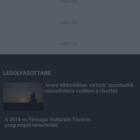
HIRDETÉS
HIRDETÉS
HIRDETÉS
LEGOLVASOTTABB
Amire többmillióan vártunk: szombattól
másodfokúra csökken a riasztás
A 2016-os Finnugor Kulturális Főváros
programjait ismertették