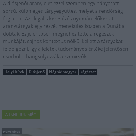
A diósjenői aranylelet ezzel szemben egy hányatott
sorsú, különleges tárgyegyüttes, melyet a rendőrség
foglalt le. Az illegális keresőzés nyomán előkerült
aranytárgyak egy részét menekülés közben a Dunába
dobták. Ez jelentősen megnehezítette a régészek
munkáját, sajnos kontextus nélkül kellett a tárgyakat
feldolgozni, így a leletek tudományos értéke jelentősen
csorbult - hangsúlyozzák a szervezők.
Helyi hírek
Diósjenő
Nógrádmegyer
régészet
AJÁNLJUK MÉG
Helyi hírek