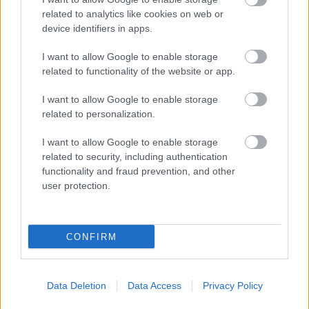
mérföldköve a felülvizsgálat
árnyékában?
related to analytics like cookies on web or
device identifiers in apps.
I want to allow Google to enable storage
Elkészült a Liszt Ferenc repülőtér
related to functionality of the website or app.
közelében lévő logisztikai bázis út- és
közműhálózatának fejlesztése
I want to allow Google to enable storage
related to personalization.
Látlelet a hazai víziközművekről?
I want to allow Google to enable storage
Egyetlen, fél évszázados vezetéken
related to security, including authentication
múlt Bicske vízellátása
functionality and fraud prevention, and other
user protection.
CONFIRM
HÍRLEVÉL
Data Deletion
Data Access
Privacy Policy
Név