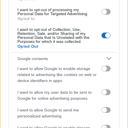
I want to opt-out of processing my
Personal Data for Targeted Advertising.
Opted In
I want to opt-out of Collection, Use,
Retention, Sale, and/or Sharing of my
Personal Data that Is Unrelated with the
Purposes for which it was collected.
Opted Out
Hódmezővásárhely
iskolaépítés
FERROÉP Zrt.
oktatási beruházás
Másfélszeresére bővítik Hódmezővásárhely jó hírű
Google consents
református iskoláját
I want to allow Google to enable storage
A Szőnyi Benjámin Általános Iskola fejlesztését a FERROÉP
related to advertising like cookies on web or
kivitelezheti; a munkák csaknem egy évig tartanak majd.
device identifiers in apps.
Látványos építési szakasz indult be a
I want to allow my user data to be sent to
Flórián téri felüljárón
Google for online advertising purposes.
I want to allow Google to send me
personalized advertising.
Paks II.: Mit jelent az 5. blokk új
I want to allow Google to enable storage