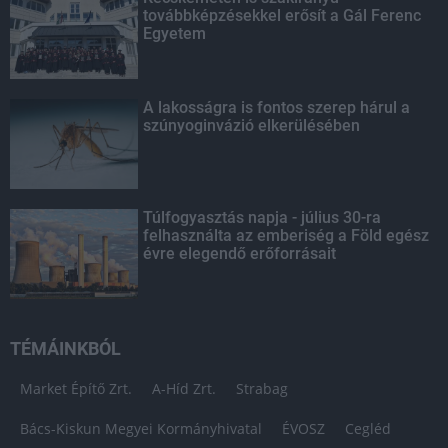
továbbképzésekkel erősít a Gál Ferenc
Egyetem
A lakosságra is fontos szerep hárul a
szúnyoginvázió elkerülésében
Túlfogyasztás napja - július 30-ra
felhasználta az emberiség a Föld egész
évre elegendő erőforrásait
TÉMÁINKBÓL
Market Építő Zrt.
A-Híd Zrt.
Strabag
Bács-Kiskun Megyei Kormányhivatal
ÉVOSZ
Cegléd