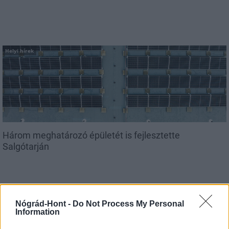
Helyi hírek
Három meghatározó épületét is fejlesztette
Salgótarján
Nógrád-Hont -
Do Not Process My Personal
Helyi hírek
Information