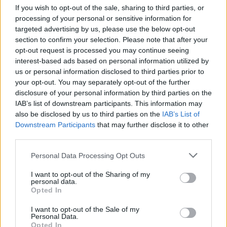
If you wish to opt-out of the sale, sharing to third parties, or
processing of your personal or sensitive information for
targeted advertising by us, please use the below opt-out
section to confirm your selection. Please note that after your
opt-out request is processed you may continue seeing
Vasárnap Nógrádot is eléri a legmagasabb
interest-based ads based on personal information utilized by
figyelmeztetés
us or personal information disclosed to third parties prior to
your opt-out. You may separately opt-out of the further
disclosure of your personal information by third parties on the
IAB’s list of downstream participants. This information may
also be disclosed by us to third parties on the
IAB’s List of
Downstream Participants
that may further disclose it to other
third parties.
MAGYAR ÉPÍTŐK
Please note that this website/app uses one or more Google
Personal Data Processing Opt Outs
services and may gather and store information including but
not limited to your visit or usage behaviour. You may click to
I want to opt-out of the Sharing of my
Mi épül?
personal data.
grant or deny consent to Google and its third-party tags to
Opted In
use your data for below specified purposes in below Google
consent section.
I want to opt-out of the Sale of my
Personal Data.
Opted In