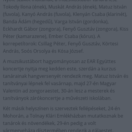
Tokody Ilona (ének), Muskát András (ének), Matuz István
(fuvola), Kanyó András (fuvola), Klenyán Csaba (klarinét),
Banda Ádám (hegedű), Varga István (gordonka),
Eckhardt Gábor (zongora), Fenyő Gusztáv (zongora), Kiss
Péter (kamarazene), Ember Csaba (kórus). A
korrepetítorok: Csillag Péter, Fenyő Gusztáv, Körtesi
András, Soós Orsolya és Kósa József.
A muzsikustábort hagyományosan az EAR Együttes
koncertje nyitja meg kedden este, szerdán a kurzus
tanárainak hangversenyét rendezik meg. Matuz István és
tanítványai lépnek fel vasárnap, majd 27-én Magyar
Valentin ad zongoraestet, 30-án lesz a mesterek és
tanítványok zárókoncertje a művészeti iskolában.
Két másik helyszínen is szerveztek fellépéseket, 24-én
Mohorán, a Tolnay Klári Emlékházban mutatkoznak be
tanárok és növendékek, 29-én pedig a volt
vármegyeháza dísztermében rendezik a gálaestet.