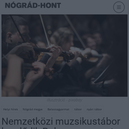
illusztráció - pixabay
Helyi hírek
Nógrád megye
Balassagyarmat
tábor
nyári tábor
Nemzetközi muzsikustábor