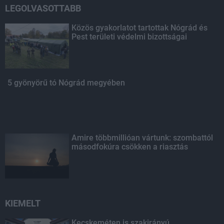
LEGOLVASOTTABB
Közös gyakorlatot tartottak Nógrád és
Pest területi védelmi bizottságai
5 gyönyörű tó Nógrád megyében
Amire többmillióan vártunk: szombattól
másodfokúra csökken a riasztás
KIEMELT
Kecskeméten is szakirányú