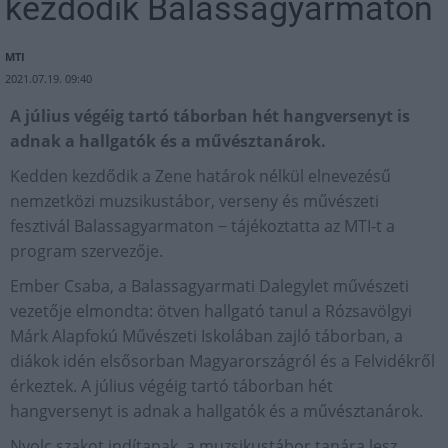
kezdődik Balassagyarmaton
MTI
2021.07.19. 09:40
A július végéig tartó táborban hét hangversenyt is
adnak a hallgatók és a művésztanárok.
Kedden kezdődik a Zene határok nélkül elnevezésű
nemzetközi muzsikustábor, verseny és művészeti
fesztivál Balassagyarmaton − tájékoztatta az MTI-t a
program szervezője.
Ember Csaba, a Balassagyarmati Dalegylet művészeti
vezetője elmondta: ötven hallgató tanul a Rózsavölgyi
Márk Alapfokú Művészeti Iskolában zajló táborban, a
diákok idén elsősorban Magyarországról és a Felvidékről
érkeztek. A július végéig tartó táborban hét
hangversenyt is adnak a hallgatók és a művésztanárok.
Nyolc szakot indítanak, a muzsikustábor tanára lesz