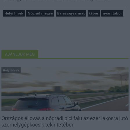
Helyi hírek
Nógrád megye
Balassagyarmat
tábor
nyári tábor
AJÁNLJUK MÉG
Helyi hírek
Országos éllovas a nógrádi pici falu az ezer lakosra jutó
személygépkocsik tekintetében