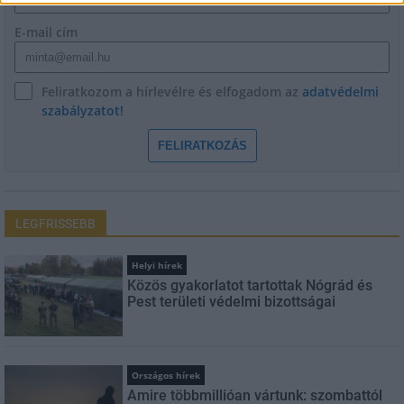
E-mail cím
Feliratkozom a hírlevélre és elfogadom az
adatvédelmi
szabályzatot!
FELIRATKOZÁS
LEGFRISSEBB
Helyi hírek
Közös gyakorlatot tartottak Nógrád és
Pest területi védelmi bizottságai
Országos hírek
Amire többmillióan vártunk: szombattól