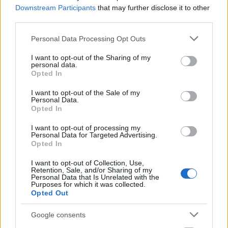
Downstream Participants
that may further disclose it to other
third parties.
Please note that this website/app uses one or more Google
Personal Data Processing Opt Outs
Vasárnap Nógrádot is eléri a legmagasabb
services and may gather and store information including but
figyelmeztetés
not limited to your visit or usage behaviour. You may click to
I want to opt-out of the Sharing of my
personal data.
grant or deny consent to Google and its third-party tags to
Opted In
use your data for below specified purposes in below Google
consent section.
I want to opt-out of the Sale of my
Personal Data.
Opted In
I want to opt-out of processing my
MAGYAR ÉPÍTŐK
Personal Data for Targeted Advertising.
Opted In
Aktuális
I want to opt-out of Collection, Use,
Retention, Sale, and/or Sharing of my
Personal Data that Is Unrelated with the
Purposes for which it was collected.
Opted Out
Google consents