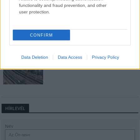
functionality and fraud prevention, and other
user protection.
Másfélszeresére bővítik
Hódmezővásárhely jó hírű református
CONFIRM
iskoláját
Data Deletion
Data Access
Privacy Policy
Látványos építési szakasz indult be a
Flórián téri felüljárón
HÍRLEVÉL
Név