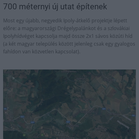
700 méternyi új utat építenek
Most egy újabb, negyedik Ipoly-átkelő projektje lépett
előre: a magyarországi Drégelypalánkot és a szlovákiai
Ipolyhídvéget kapcsolja majd össze 2x1 sávos közúti híd
(a két magyar település között jelenleg csak egy gyalogos
fahídon van közvetlen kapcsolat).