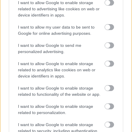
I want to allow Google to enable storage
related to advertising like cookies on web or
device identifiers in apps.
I want to allow my user data to be sent to
Google for online advertising purposes.
Tata
műemlékfelújítás
műemlék
restaurálás
I want to allow Google to send me
Történelmi táj, amelynek minden köve mesél –
personalized advertising.
megújul a tatai Angolkert
A projekt részeként megújulnak a területen található
I want to allow Google to enable storage
műemlékek, köztük a különleges Műromok, valamint a közeli
related to analytics like cookies on web or
Várkanyarban álló Nepomuki Szent János híd és szobor is.
device identifiers in apps.
I want to allow Google to enable storage
M1 bővítés: már zajlik a teljesen új
related to functionality of the website or app.
Bicske Kelet csomópont építése
I want to allow Google to enable storage
related to personalization.
Új gyalogosátkelők és jelzőlámpás
I want to allow Google to enable storage
csomópont épül Angyalföldön
related to security, including authentication