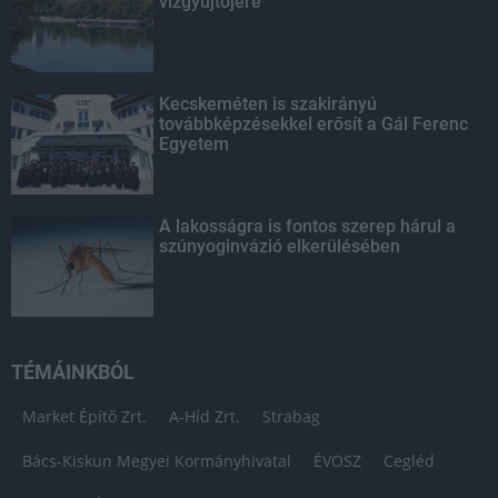
vízgyűjtőjére
Kecskeméten is szakirányú
továbbképzésekkel erősít a Gál Ferenc
Egyetem
A lakosságra is fontos szerep hárul a
szúnyoginvázió elkerülésében
TÉMÁINKBÓL
Market Építő Zrt.
A-Híd Zrt.
Strabag
Bács-Kiskun Megyei Kormányhivatal
ÉVOSZ
Cegléd