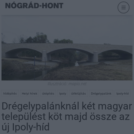
Illusztráció: mapio.net
hídépítés
Helyi hírek
útépítés
Ipoly
útfelújítás
Drégelypalánk
Ipoly-híd
Drégelypalánknál két magyar
települést köt majd össze az
új Ipoly-híd