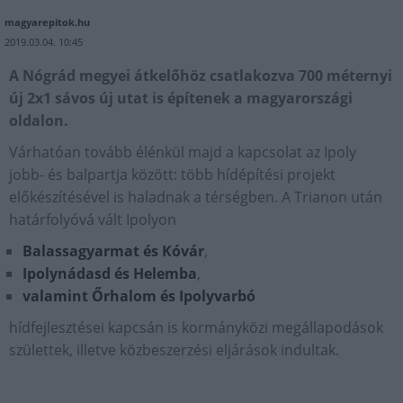
magyarepitok.hu
2019.03.04. 10:45
A Nógrád megyei átkelőhöz csatlakozva 700 méternyi
új 2x1 sávos új utat is építenek a magyarországi
oldalon.
Várhatóan tovább élénkül majd a kapcsolat az Ipoly
jobb- és balpartja között: több hídépítési projekt
előkészítésével is haladnak a térségben. A Trianon után
határfolyóvá vált Ipolyon
Balassagyarmat és Kóvár
,
Ipolynádasd és Helemba
,
valamint Őrhalom és Ipolyvarbó
hídfejlesztései kapcsán is kormányközi megállapodások
születtek, illetve közbeszerzési eljárások indultak.