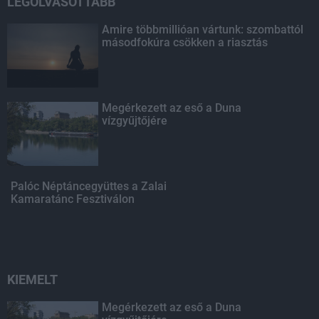
LEGOLVASOTTABB
Amire többmillióan vártunk: szombattól
másodfokúra csökken a riasztás
Megérkezett az eső a Duna
vízgyűjtőjére
Palóc Néptáncegyüttes a Zalai
Kamaratánc Fesztiválon
KIEMELT
Megérkezett az eső a Duna