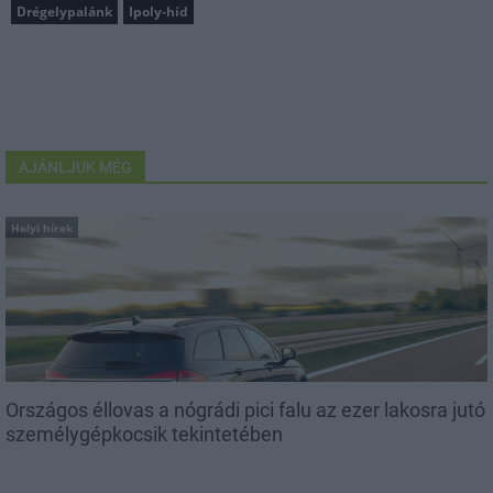
Drégelypalánk
Ipoly-híd
AJÁNLJUK MÉG
Helyi hírek
Országos éllovas a nógrádi pici falu az ezer lakosra jutó
személygépkocsik tekintetében