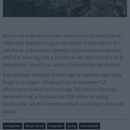
Miután az engedélyeztetési dokumentáció elkészítését
több más feladattal együtt korábban a Speciálterv Zrt.
vállalta el, a beruházó Nemzeti Infrastruktúra Fejlesztő
(NIF) Zrt. nemrég már a kiviteli tervek elkészítésére írt ki
pályázatot – derül ki az uniós közbeszerzési adatokból.
A projektben felépülő átkelőt egy új mellékút kapcsolja
majd az országos úthálózathoz: az összesen 1,2
kilométeres szakaszból mintegy 700 métert újonnan
építenek meg, a fennmaradó 500 méteren pedig
kiszélesítik, valamint modernizálják a jelenleg is használt
pályát.
hídépítés
Helyi hírek
útépítés
Ipoly
útfelújítás