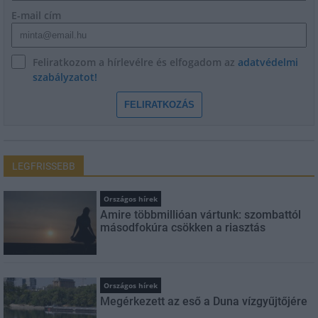
E-mail cím
Feliratkozom a hírlevélre és elfogadom az
adatvédelmi
szabályzatot!
FELIRATKOZÁS
LEGFRISSEBB
Országos hírek
Amire többmillióan vártunk: szombattól
másodfokúra csökken a riasztás
Országos hírek
Megérkezett az eső a Duna vízgyűjtőjére