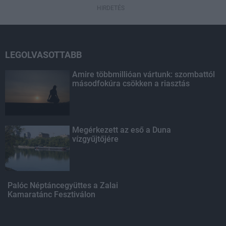
HIRDETÉS
LEGOLVASOTTABB
Amire többmillióan vártunk: szombattól
másodfokúra csökken a riasztás
Megérkezett az eső a Duna
vízgyűjtőjére
Palóc Néptáncegyüttes a Zalai
Kamaratánc Fesztiválon