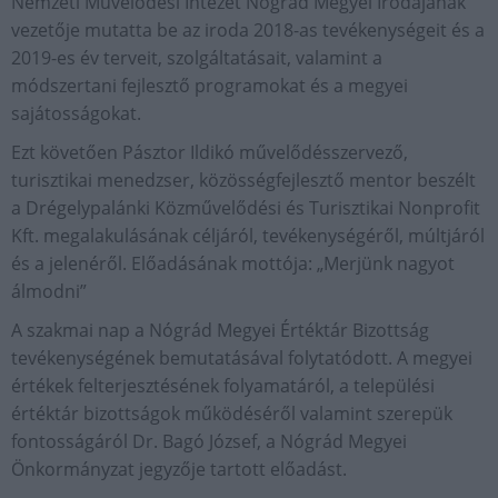
Nemzeti Művelődési Intézet Nógrád Megyei Irodájának
vezetője mutatta be az iroda 2018-as tevékenységeit és a
2019-es év terveit, szolgáltatásait, valamint a
módszertani fejlesztő programokat és a megyei
sajátosságokat.
Ezt követően Pásztor Ildikó művelődésszervező,
turisztikai menedzser, közösségfejlesztő mentor beszélt
a Drégelypalánki Közművelődési és Turisztikai Nonprofit
Kft. megalakulásának céljáról, tevékenységéről, múltjáról
és a jelenéről. Előadásának mottója: „Merjünk nagyot
álmodni”
A szakmai nap a Nógrád Megyei Értéktár Bizottság
tevékenységének bemutatásával folytatódott. A megyei
értékek felterjesztésének folyamatáról, a települési
értéktár bizottságok működéséről valamint szerepük
fontosságáról Dr. Bagó József, a Nógrád Megyei
Önkormányzat jegyzője tartott előadást.