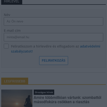
HÍRLEVÉL
Név
E-mail cím
Feliratkozom a hírlevélre és elfogadom az
adatvédelmi
szabályzatot!
FELIRATKOZÁS
LEGFRISSEBB
Országos hírek
Amire többmillióan vártunk: szombattól
másodfokúra csökken a riasztás