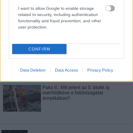
I want to allow Google to enable storage
related to security, including authentication
functionality and fraud prevention, and other
Másfélszeresére bővítik
user protection.
Hódmezővásárhely jó hírű református
iskoláját
CONFIRM
Látványos építési szakasz indult be a
Flórián téri felüljárón
Data Deletion
Data Access
Privacy Policy
Paks II.: Mit jelent az 5. blokk új
mérföldköve a felülvizsgálat
árnyékában?