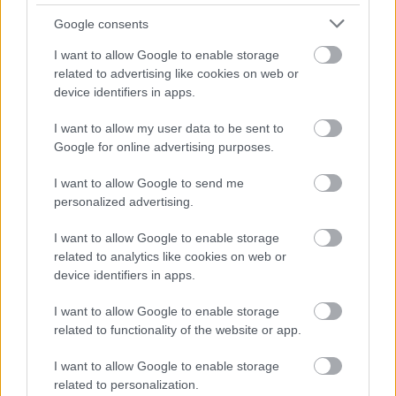
Google consents
I want to allow Google to enable storage
related to advertising like cookies on web or
device identifiers in apps.
I want to allow my user data to be sent to
Google for online advertising purposes.
I want to allow Google to send me
personalized advertising.
autópálya
útépítés
M1-es autópálya
Bicske
M1 bővítés: már zajlik a teljesen új Bicske Kelet
I want to allow Google to enable storage
csomópont építése
related to analytics like cookies on web or
device identifiers in apps.
Tizenegy meglévő csomópontot korszerűsít és négy új,
különszintű csomópontot hoz létre az MKIF az M1-es
I want to allow Google to enable storage
bővítésénél.
related to functionality of the website or app.
Új gyalogosátkelők és jelzőlámpás
I want to allow Google to enable storage
csomópont épül Angyalföldön
related to personalization.