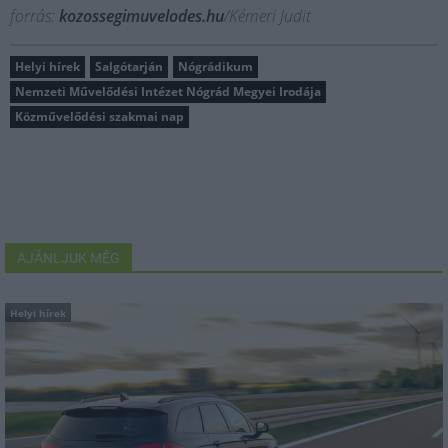
forrás:
kozossegimuvelodes.hu
/Kémeri Judit
Helyi hírek
Salgótarján
Nógrádikum
Nemzeti Művelődési Intézet Nógrád Megyei Irodája
Közművelődési szakmai nap
AJÁNLJUK MÉG
Helyi hírek