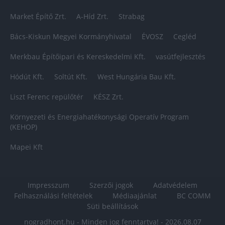
Market Építő Zrt.
A-Híd Zrt.
Strabag
Bács-Kiskun Megyei Kormányhivatal
ÉVOSZ
Cegléd
Merkbau Építőipari és Kereskedelmi Kft.
vasútfejlesztés
Hódút Kft.
Soltút Kft.
West Hungária Bau Kft.
Liszt Ferenc repülőtér
KÉSZ Zrt.
Környezeti és Energiahatékonysági Operatív Program
(KEHOP)
Mapei Kft
Impresszum
Szerzői jogok
Adatvédelem
Felhasználási feltételek
Médiaajánlat
BC COMM
Süti beállítások
nogradhont.hu - Minden jog fenntartva! - 2026.08.07