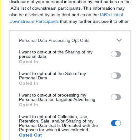
disclosure of your personal information by third parties on the
IAB’s list of downstream participants. This information may
Helyi hírek
also be disclosed by us to third parties on the
IAB’s List of
Downstream Participants
that may further disclose it to other
third parties.
Please note that this website/app uses one or more Google
Personal Data Processing Opt Outs
services and may gather and store information including but
not limited to your visit or usage behaviour. You may click to
I want to opt-out of the Sharing of my
personal data.
grant or deny consent to Google and its third-party tags to
Vasárnap Nógrádot is eléri a legmagasabb
Opted In
use your data for below specified purposes in below Google
figyelmeztetés
consent section.
I want to opt-out of the Sale of my
Personal Data.
Opted In
I want to opt-out of processing my
Personal Data for Targeted Advertising.
Opted In
MAGYAR ÉPÍTŐK
I want to opt-out of Collection, Use,
Retention, Sale, and/or Sharing of my
Personal Data that Is Unrelated with the
Purposes for which it was collected.
Útépítés
Opted Out