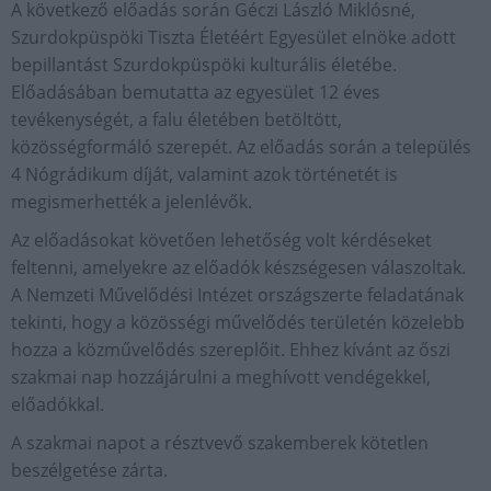
A következő előadás során Géczi László Miklósné,
Szurdokpüspöki Tiszta Életéért Egyesület elnöke adott
bepillantást Szurdokpüspöki kulturális életébe.
Előadásában bemutatta az egyesület 12 éves
tevékenységét, a falu életében betöltött,
közösségformáló szerepét. Az előadás során a település
4 Nógrádikum díját, valamint azok történetét is
megismerhették a jelenlévők.
Az előadásokat követően lehetőség volt kérdéseket
feltenni, amelyekre az előadók készségesen válaszoltak.
A Nemzeti Művelődési Intézet országszerte feladatának
tekinti, hogy a közösségi művelődés területén közelebb
hozza a közművelődés szereplőit. Ehhez kívánt az őszi
szakmai nap hozzájárulni a meghívott vendégekkel,
előadókkal.
A szakmai napot a résztvevő szakemberek kötetlen
beszélgetése zárta.