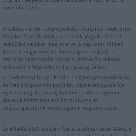
Nógrád megyei közművelődési szakmai napnak 2018.
november 22-én.
A kultúra – érték – közművelődés – turizmus – helyi érték
témakörét járták körül a jelenlévők, jó gyakorlatokat
települési példákat megismerve. A nap során többek
között a megyei értéktár bizottság munkájáról is
részletes tájékoztatást kaptak a résztvevők, különös
tekintettel a Nógrádikum díjak gazdag tárára.
A rendezvényt Balogh Katalin a Salgótarjáni Rendezvény-
és Médiaközpont Nonprofit Kft., ügyvezető igazgatója
nyitotta meg. Köszöntőjében bemutatta az újonnan
átalakult intézményt és kihangsúlyozta az
alapszolgáltatások fontosságának megteremtését.
Az előadók közül elsőként Máté Lászlóné Kaszás Mária, a