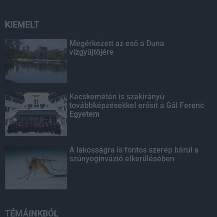
KIEMELT
Megérkezett az eső a Duna
vízgyűjtőjére
Kecskeméten is szakirányú
továbbképzésekkel erősít a Gál Ferenc
Egyetem
A lakosságra is fontos szerep hárul a
szúnyoginvázió elkerülésében
TÉMÁINKBÓL