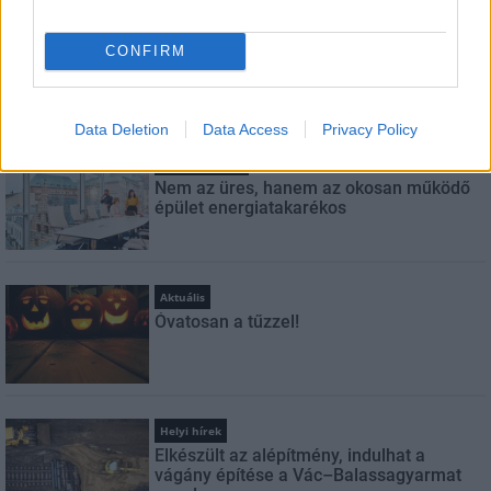
FELIRATKOZÁS
CONFIRM
LEGFRISSEBB
Data Deletion
Data Access
Privacy Policy
Országos hírek
Nem az üres, hanem az okosan működő
épület energiatakarékos
Aktuális
Óvatosan a tűzzel!
Helyi hírek
Elkészült az alépítmény, indulhat a
vágány építése a Vác–Balassagyarmat