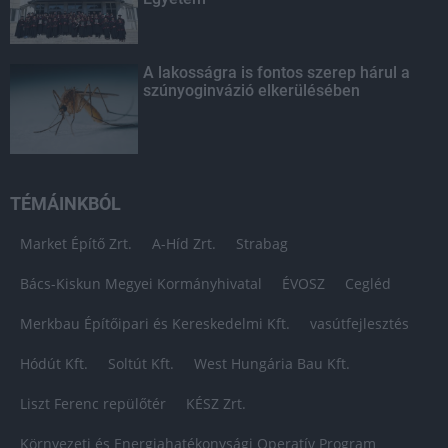
A lakosságra is fontos szerep hárul a
szúnyoginvázió elkerülésében
TÉMÁINKBÓL
Market Építő Zrt.
A-Híd Zrt.
Strabag
Bács-Kiskun Megyei Kormányhivatal
ÉVOSZ
Cegléd
Merkbau Építőipari és Kereskedelmi Kft.
vasútfejlesztés
Hódút Kft.
Soltút Kft.
West Hungária Bau Kft.
Liszt Ferenc repülőtér
KÉSZ Zrt.
Környezeti és Energiahatékonysági Operatív Program