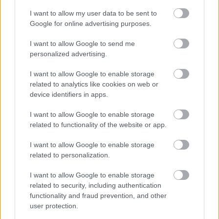
I want to allow my user data to be sent to
Google for online advertising purposes.
Történelmi táj, amelynek minden köve
mesél – megújul a tatai Angolkert
I want to allow Google to send me
personalized advertising.
I want to allow Google to enable storage
related to analytics like cookies on web or
device identifiers in apps.
HÍRLEVÉL
I want to allow Google to enable storage
related to functionality of the website or app.
Név
I want to allow Google to enable storage
related to personalization.
E-mail cím
I want to allow Google to enable storage
related to security, including authentication
functionality and fraud prevention, and other
Feliratkozom a hírlevélre és elfogadom az
adatvédelmi
user protection.
szabályzatot!