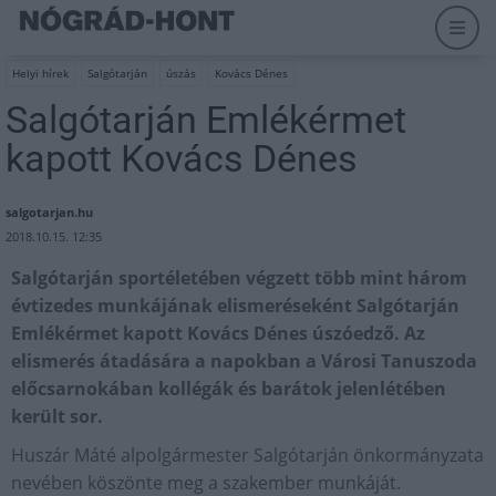
Helyi hírek
Salgótarján
úszás
Kovács Dénes
Salgótarján Emlékérmet
kapott Kovács Dénes
salgotarjan.hu
2018.10.15. 12:35
Salgótarján sportéletében végzett több mint három
évtizedes munkájának elismeréseként Salgótarján
Emlékérmet kapott Kovács Dénes úszóedző. Az
elismerés átadására a napokban a Városi Tanuszoda
előcsarnokában kollégák és barátok jelenlétében
került sor.
Huszár Máté alpolgármester Salgótarján önkormányzata
nevében köszönte meg a szakember munkáját.