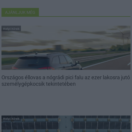
AJÁNLJUK MÉG
Helyi hírek
Országos éllovas a nógrádi pici falu az ezer lakosra jutó
személygépkocsik tekintetében
Helyi hírek