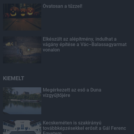
Óvatosan a tűzzel!
Elkészült az alépítmény, indulhat a
vágány építése a Vác–Balassagyarmat
vonalon
KIEMELT
Megérkezett az eső a Duna
vízgyűjtőjére
Kecskeméten is szakirányú
továbbképzésekkel erősít a Gál Ferenc
Egyetem