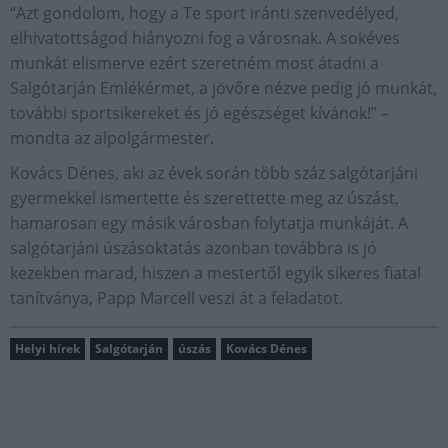
“Azt gondolom, hogy a Te sport iránti szenvedélyed,
elhivatottságod hiányozni fog a városnak. A sokéves
munkát elismerve ezért szeretném most átadni a
Salgótarján Emlékérmet, a jövőre nézve pedig jó munkát,
további sportsikereket és jó egészséget kívánok!” –
mondta az alpolgármester.
Kovács Dénes, aki az évek során több száz salgótarjáni
gyermekkel ismertette és szerettette meg az úszást,
hamarosan egy másik városban folytatja munkáját. A
salgótarjáni úszásoktatás azonban továbbra is jó
kezekben marad, hiszen a mestertől egyik sikeres fiatal
tanítványa, Papp Marcell veszi át a feladatot.
Helyi hírek
Salgótarján
úszás
Kovács Dénes