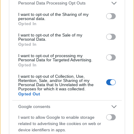
Please note that this website/app uses one or more Google
Personal Data Processing Opt Outs
útfelújítás
Pestszentlőrinc
XVIII. kerület
Profunda Bau
services and may gather and store information including but
not limited to your visit or usage behaviour. You may click to
I want to opt-out of the Sharing of my
Szinte teljes hosszában megújítják a Lakatos úti
personal data.
grant or deny consent to Google and its third-party tags to
lakótelep legfontosabb utcáját
Opted In
use your data for below specified purposes in below Google
Pestszentlőrinc egyik első lakótelepén kanyarog a Dolgozó utca,
consent section.
I want to opt-out of the Sale of my
amelynek komplex burkolatmegújításáért felel a Profunda Bau.
Personal Data.
Opted In
Új vízáteresztő burkolatú parkolók
I want to opt-out of processing my
épülnek Zuglóban – helyben tartják a
Personal Data for Targeted Advertising.
csapadékvizet
Opted In
I want to opt-out of Collection, Use,
Retention, Sale, and/or Sharing of my
Personal Data that Is Unrelated with the
Nem az üres, hanem az okosan működő
Purposes for which it was collected.
épület energiatakarékos
Opted Out
Google consents
I want to allow Google to enable storage
Újragondolják Lipótváros rejtett, zöld
parkját
related to advertising like cookies on web or
device identifiers in apps.