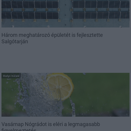
Három meghatározó épületét is fejlesztette
Salgótarján
Helyi hírek
Vasárnap Nógrádot is eléri a legmagasabb
figyelmeztetés