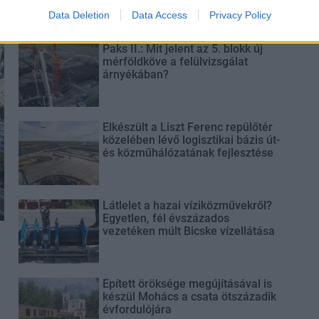
Data Deletion
Data Access
Privacy Policy
Paks II.: Mit jelent az 5. blokk új
mérföldköve a felülvizsgálat
árnyékában?
Elkészült a Liszt Ferenc repülőtér
közelében lévő logisztikai bázis út-
és közműhálózatának fejlesztése
Látlelet a hazai víziközművekről?
Egyetlen, fél évszázados
vezetéken múlt Bicske vízellátása
Épített öröksége megújításával is
készül Mohács a csata ötszázadik
évfordulójára