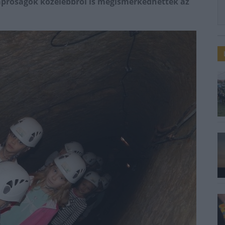
 apróságok közelebbről is megismerkedhettek az