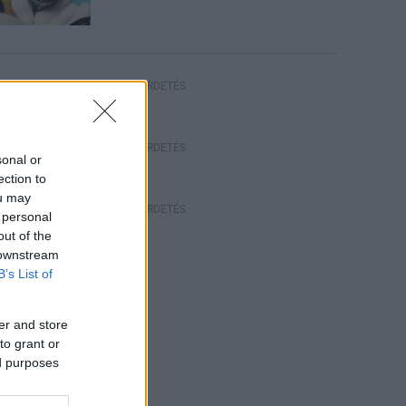
HIRDETÉS
HIRDETÉS
sonal or
ection to
ou may
HIRDETÉS
 personal
out of the
 downstream
B’s List of
er and store
to grant or
ed purposes