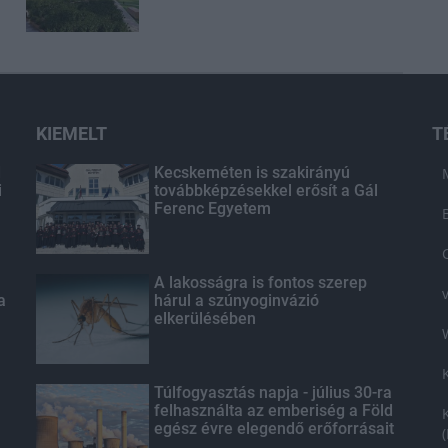
KIEMELT
T
d
Kecskeméten is szakirányú
i
továbbképzésekkel erősít a Gál
Ferenc Egyetem
A lakosságra is fontos szerep
a
hárul a szúnyoginvázió
elkerülésében
Túlfogyasztás napja - július 30-ra
felhasználta az emberiség a Föld
egész évre elegendő erőforrásait