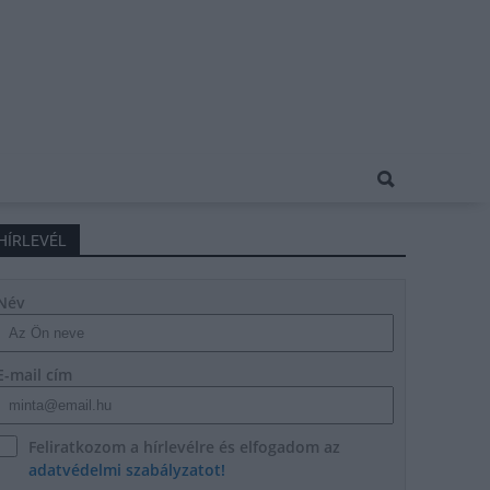
HÍRLEVÉL
Név
E-mail cím
Feliratkozom a hírlevélre és elfogadom az
adatvédelmi szabályzatot!