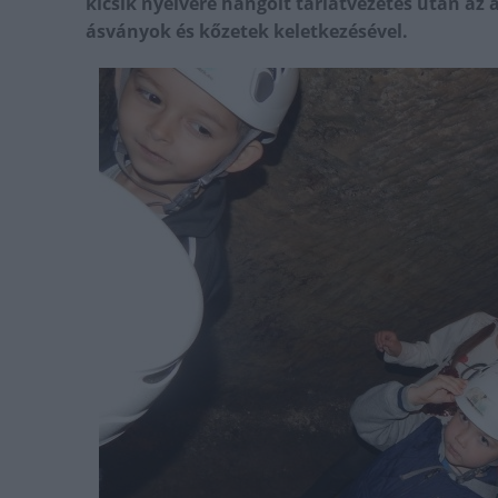
kicsik nyelvére hangolt tárlatvezetés után az
ásványok és kőzetek keletkezésével.