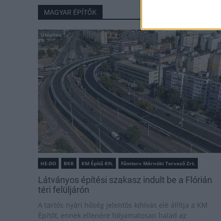
MAGYAR ÉPÍTŐK
Útépítés
HE-DO
BKK
KM Építő Kft.
Főmterv Mérnöki Tervező Zrt.
Látványos építési szakasz indult be a Flórián
téri felüljárón
A tartós nyári hőség jelentős kihívás elé állítja a KM
Építőt, ennek ellenére folyamatosan halad az