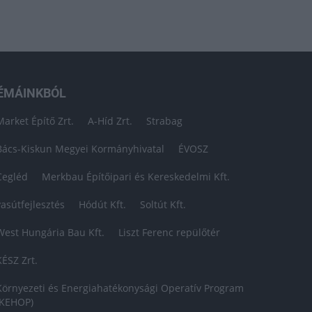
ÉMÁINKBÓL
Market Építő Zrt.
A-Híd Zrt.
Strabag
Bács-Kiskun Megyei Kormányhivatal
ÉVOSZ
Cegléd
Merkbau Építőipari és Kereskedelmi Kft.
vasútfejlesztés
Hódút Kft.
Soltút Kft.
West Hungária Bau Kft.
Liszt Ferenc repülőtér
KÉSZ Zrt.
Környezeti és Energiahatékonysági Operatív Program
(KEHOP)