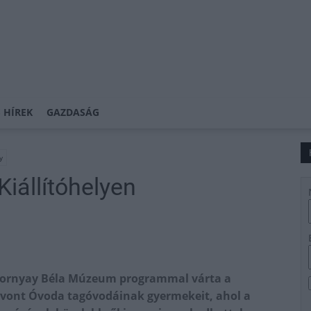
 HÍREK
GAZDASÁG
y
Kiállítóhelyen
a Dornyay Béla Múzeum programmal várta a
zevont Óvoda tagóvodáinak gyermekeit, ahol a