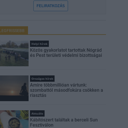
FELIRATKOZÁS
LEGFRISSEBB
Helyi hírek
Közös gyakorlatot tartottak Nógrád
és Pest területi védelmi bizottságai
Országos hírek
Amire többmillióan vártunk:
szombattól másodfokúra csökken a
riasztás
Aktuális
Kábítószert találtak a berceli Sun
Fesztiválon