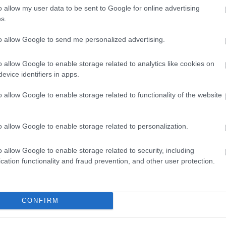
o allow my user data to be sent to Google for online advertising
s.
to allow Google to send me personalized advertising.
o allow Google to enable storage related to analytics like cookies on
evice identifiers in apps.
Helyi hírek
o allow Google to enable storage related to functionality of the website
o allow Google to enable storage related to personalization.
o allow Google to enable storage related to security, including
cation functionality and fraud prevention, and other user protection.
ározó épületét
Vasárnap Nógrádot is eléri a
 Salgótarján
legmagasabb figyelmeztetés
CONFIRM