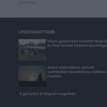
aszfaltozás.
LEGOLVASOTTABB
Közös gyakorlatot tartottak Nógrá
és Pest területi védelmi bizottsága
Amire többmillióan vártunk:
szombattól másodfokúra csökken 
riasztás
5 gyönyörű tó Nógrád megyében