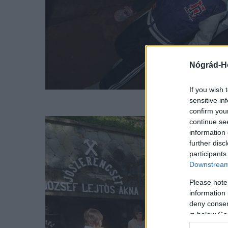
Nógrád-H
If you wish 
sensitive in
confirm you
continue se
information 
further disc
participants
Downstream 
Please note
information 
deny consent
in below Go