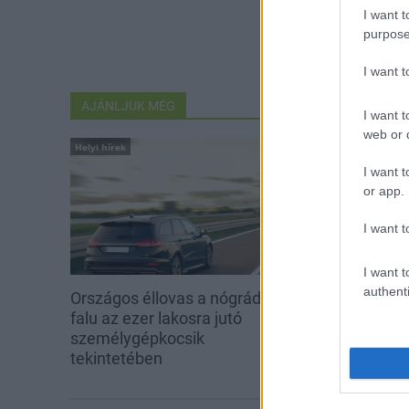
I want t
purpose
I want 
AJÁNLJUK MÉG
I want t
web or d
Helyi hírek
Helyi hírek
I want t
or app.
I want t
I want t
authenti
Országos éllovas a nógrádi pici
Három meghat
falu az ezer lakosra jutó
is fejlesztette
személygépkocsik
tekintetében