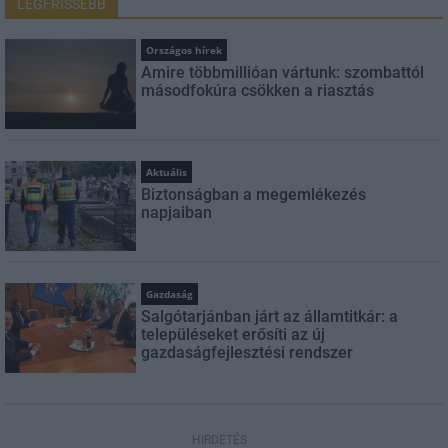
LEGFRISSEBB
Országos hírek
Amire többmillióan vártunk: szombattól
másodfokúra csökken a riasztás
Aktuális
Biztonságban a megemlékezés
napjaiban
Gazdaság
Salgótarjánban járt az államtitkár: a
településeket erősíti az új
gazdaságfejlesztési rendszer
HIRDETÉS