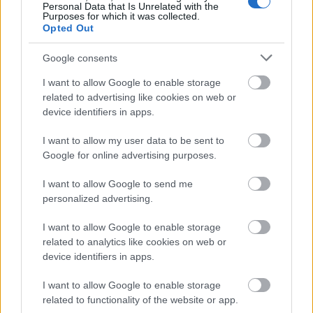
Personal Data that Is Unrelated with the
Purposes for which it was collected.
MAGYAR ÉPÍTŐK
Opted Out
Google consents
Aktuális
I want to allow Google to enable storage
related to advertising like cookies on web or
device identifiers in apps.
I want to allow my user data to be sent to
Google for online advertising purposes.
I want to allow Google to send me
personalized advertising.
I want to allow Google to enable storage
related to analytics like cookies on web or
Tata
műemlékfelújítás
műemlék
restaurálás
device identifiers in apps.
Történelmi táj, amelynek minden köve mesél –
megújul a tatai Angolkert
I want to allow Google to enable storage
related to functionality of the website or app.
A projekt részeként megújulnak a területen található