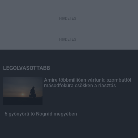
HIRDETÉS
HIRDETÉS
LEGOLVASOTTABB
Amire többmillióan vártunk: szombattól
másodfokúra csökken a riasztás
5 gyönyörű tó Nógrád megyében