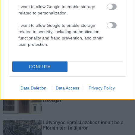
műemlékek, köztük a különleges Műromok, valamint a közeli
I want to allow Google to enable storage
Várkanyarban álló Nepomuki Szent János híd és szobor is.
related to personalization.
M1 bővítés: már zajlik a teljesen új
I want to allow Google to enable storage
Bicske Kelet csomópont építése
related to security, including authentication
functionality and fraud prevention, and other
user protection.
Új gyalogosátkelők és jelzőlámpás
csomópont épül Angyalföldön
CONFIRM
Data Deletion
Data Access
Privacy Policy
Másfélszeresére bővítik
Hódmezővásárhely jó hírű református
iskoláját
Látványos építési szakasz indult be a
Flórián téri felüljárón