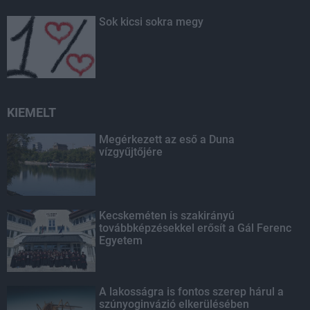
Sok kicsi sokra megy
KIEMELT
Megérkezett az eső a Duna
vízgyűjtőjére
Kecskeméten is szakirányú
továbbképzésekkel erősít a Gál Ferenc
Egyetem
A lakosságra is fontos szerep hárul a
szúnyoginvázió elkerülésében