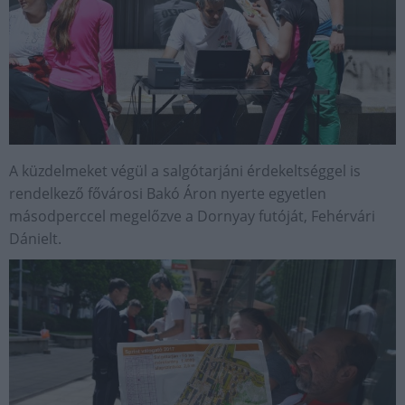
A küzdelmeket végül a salgótarjáni érdekeltséggel is
rendelkező fővárosi Bakó Áron nyerte egyetlen
másodperccel megelőzve a Dornyay futóját, Fehérvári
Dánielt.