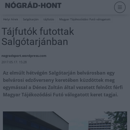
Helyi hírek
Salgótarján
tájfutás
Magyar Tájékozódási Futó válogatott
Tájfutók futottak
Salgótarjánban
nogradsport.wordpress.com
2017.05.17. 15:28
Az elmúlt hétvégén Salgótarján belvárosban egy
belvárosi edzőverseny keretében küzdöttek meg
egymással a Dénes Zoltán által vezetett felnőtt férfi
Magyar Tájékozódási Futó válogatott keret tagjai.