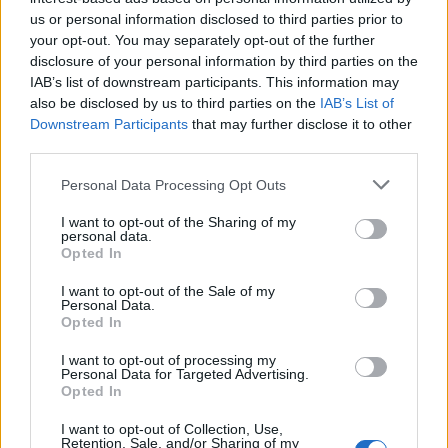
Salgótarján
us or personal information disclosed to third parties prior to
your opt-out. You may separately opt-out of the further
disclosure of your personal information by third parties on the
IAB’s list of downstream participants. This information may
also be disclosed by us to third parties on the
IAB’s List of
Downstream Participants
that may further disclose it to other
Helyi hírek
third parties.
Please note that this website/app uses one or more Google
Personal Data Processing Opt Outs
services and may gather and store information including but
not limited to your visit or usage behaviour. You may click to
I want to opt-out of the Sharing of my
personal data.
grant or deny consent to Google and its third-party tags to
Opted In
use your data for below specified purposes in below Google
consent section.
I want to opt-out of the Sale of my
Vasárnap Nógrádot is eléri a legmagasabb
Personal Data.
Opted In
figyelmeztetés
I want to opt-out of processing my
Personal Data for Targeted Advertising.
Opted In
I want to opt-out of Collection, Use,
Retention, Sale, and/or Sharing of my