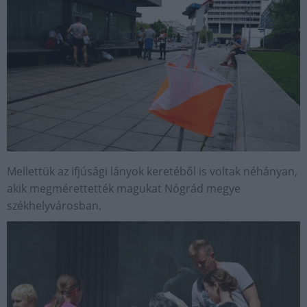
Mellettük az ifjúsági lányok keretéből is voltak néhányan,
akik megmérettették magukat Nógrád megye
székhelyvárosban.