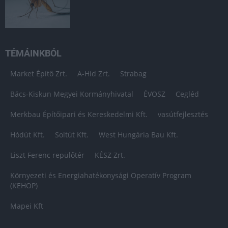
TÉMÁINKBÓL
Market Építő Zrt.
A-Híd Zrt.
Strabag
Bács-Kiskun Megyei Kormányhivatal
ÉVOSZ
Cegléd
Merkbau Építőipari és Kereskedelmi Kft.
vasútfejlesztés
Hódút Kft.
Soltút Kft.
West Hungária Bau Kft.
Liszt Ferenc repülőtér
KÉSZ Zrt.
Környezeti és Energiahatékonysági Operatív Program
(KEHOP)
Mapei Kft