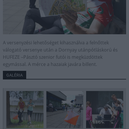
A versenyzési lehetőséget kihasználva a felnőttek
válogató versenye után a Dornyay utánpótláskorú és
HUFEZE –Pásztó szenior futói is megküzdöttek
egymással. A mérce a hazaiak javára billent.
GALÉRIA