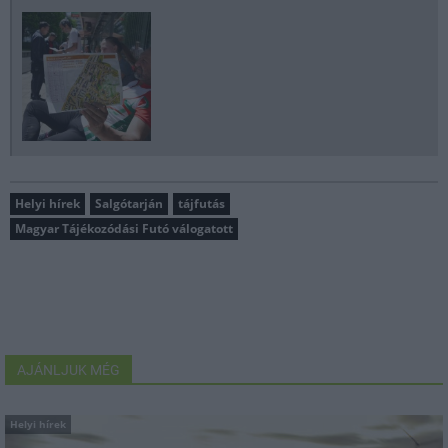
Helyi hírek
Salgótarján
tájfutás
Magyar Tájékozódási Futó válogatott
AJÁNLJUK MÉG
Helyi hírek