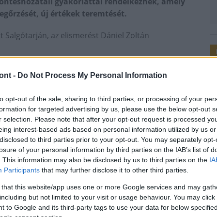
 döntéshozatali gyakorlattal rendelkeznek, amely
egőrzését, új értékek teremtését.
Salgótarján, az elismerést Dániel Zoltán
ont -
Do Not Process My Personal Information
tt. Salgótarján önkormányzata a Nógrád Megyei
dési Nonprofit Kft. felterjesztése alapján került a
to opt-out of the sale, sharing to third parties, or processing of your per
formation for targeted advertising by us, please use the below opt-out s
r selection. Please note that after your opt-out request is processed y
eing interest-based ads based on personal information utilized by us or
 Szeged önkormányzata is elismerést kapott, a kisebb
disclosed to third parties prior to your opt-out. You may separately opt-
losure of your personal information by third parties on the IAB’s list of
özségi díjat pedig Baj település szerezte meg.
. This information may also be disclosed by us to third parties on the
IA
Participants
that may further disclose it to other third parties.
űvelők Egyesülete
 that this website/app uses one or more Google services and may gath
including but not limited to your visit or usage behaviour. You may click 
 to Google and its third-party tags to use your data for below specifi