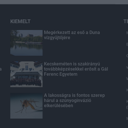
KIEMELT
T
Megérkezett az eső a Duna
vízgyűjtőjére
Kecskeméten is szakirányú
a
továbbképzésekkel erősít a Gál
Ferenc Egyetem
A lakosságra is fontos szerep
hárul a szúnyoginvázió
elkerülésében