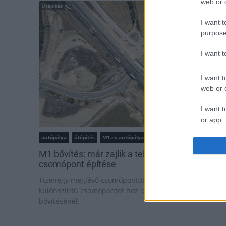
web or d
Útépítés
I want t
purpose
I want 
I want t
web or d
I want t
or app.
autópálya
útépítés
M1-es autópálya
Bicske
I want t
M1 bővítés: már zajlik a teljesen új Bicske Kele
csomópont építése
I want t
authenti
Tizenegy meglévő csomópontot korszerűsít és négy új,
különszintű csomópontot hoz létre az MKIF az M1-es
bővítésénél.