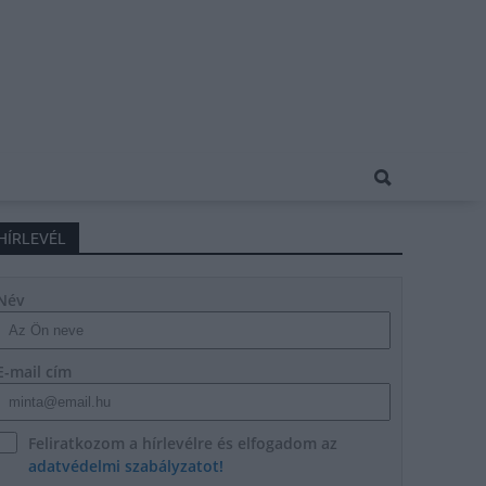
HÍRLEVÉL
Név
E-mail cím
Feliratkozom a hírlevélre és elfogadom az
adatvédelmi szabályzatot!