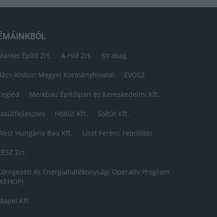
ÉMÁINKBÓL
Market Építő Zrt.
A-Híd Zrt.
Strabag
Bács-Kiskun Megyei Kormányhivatal
ÉVOSZ
Cegléd
Merkbau Építőipari és Kereskedelmi Kft.
vasútfejlesztés
Hódút Kft.
Soltút Kft.
West Hungária Bau Kft.
Liszt Ferenc repülőtér
KÉSZ Zrt.
Környezeti és Energiahatékonysági Operatív Program
(KEHOP)
Mapei Kft