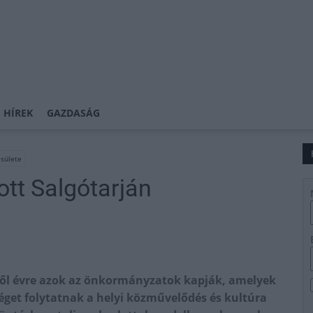
 HÍREK
GAZDASÁG
sülete
ott Salgótarján
ől évre azok az önkormányzatok kapják, amelyek
get folytatnak a helyi közművelődés és kultúra