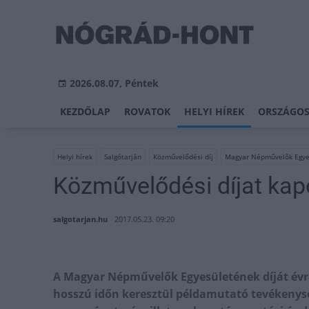
2026.08.07, Péntek
KEZDŐLAP
ROVATOK
HELYI HÍREK
ORSZÁGOS
Helyi hírek
Salgótarján
Közművelődési díj
Magyar Népművelők Egye
Közművelődési díjat kap
salgotarjan.hu
2017.05.23. 09:20
A Magyar Népművelők Egyesületének díját évr
hosszú időn keresztül példamutató tevékenysé