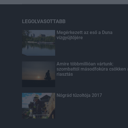
LEGOLVASOTTABB
Megérkezett az eső a Duna
vízgyűjtőjére
Amire többmillióan vártunk:
szombattól másodfokúra csökken 
riasztás
Nógrád tűzoltója 2017