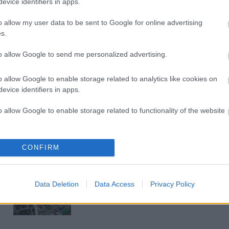
evice identifiers in apps.
Új gyalogosátkelők és jelzőlámpás
csomópont épül Angyalföldön
o allow my user data to be sent to Google for online advertising
s.
to allow Google to send me personalized advertising.
Másfélszeresére bővítik
Hódmezővásárhely jó hírű
református iskoláját
o allow Google to enable storage related to analytics like cookies on
evice identifiers in apps.
o allow Google to enable storage related to functionality of the website
Látványos építési szakasz indult
be a Flórián téri felüljárón
o allow Google to enable storage related to personalization.
CONFIRM
t
o allow Google to enable storage related to security, including
Paks II.: Mit jelent az 5. blokk új
cation functionality and fraud prevention, and other user protection.
mérföldköve a felülvizsgálat
Data Deletion
Data Access
Privacy Policy
árnyékában?