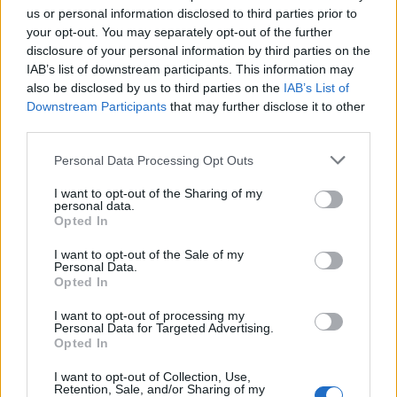
us or personal information disclosed to third parties prior to
MAGYAR ÉPÍTŐK
your opt-out. You may separately opt-out of the further
disclosure of your personal information by third parties on the
Mi épül?
IAB’s list of downstream participants. This information may
also be disclosed by us to third parties on the
IAB’s List of
Downstream Participants
that may further disclose it to other
third parties.
Please note that this website/app uses one or more Google
Personal Data Processing Opt Outs
services and may gather and store information including but
not limited to your visit or usage behaviour. You may click to
I want to opt-out of the Sharing of my
personal data.
grant or deny consent to Google and its third-party tags to
Opted In
use your data for below specified purposes in below Google
consent section.
I want to opt-out of the Sale of my
Personal Data.
Opted In
Belváros-Lipótváros
játszótér
I want to opt-out of processing my
Város-Teampannon Kereskedelmi és Szolgáltató Kft.
parkfelújítás
Personal Data for Targeted Advertising.
Opted In
Újragondolják Lipótváros rejtett, zöld parkját
Indulhat a Honvéd tér megújításának tervezése, ahol a
I want to opt-out of Collection, Use,
Retention, Sale, and/or Sharing of my
klímatudatos gondolkodás és a helyi identitás erősítése kerül a