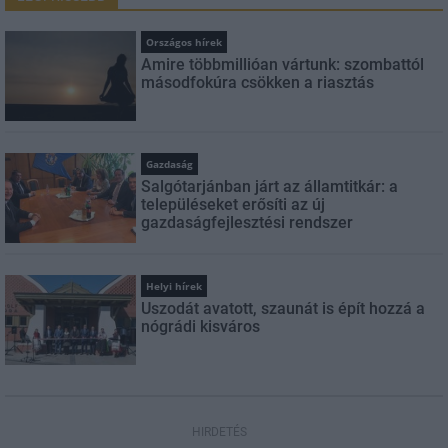
Országos hírek
Amire többmillióan vártunk: szombattól
másodfokúra csökken a riasztás
Gazdaság
Salgótarjánban járt az államtitkár: a
településeket erősíti az új
gazdaságfejlesztési rendszer
Helyi hírek
Uszodát avatott, szaunát is épít hozzá a
nógrádi kisváros
HIRDETÉS