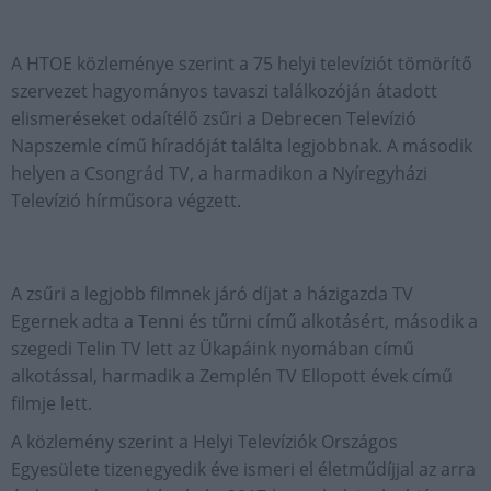
A HTOE közleménye szerint a 75 helyi televíziót tömörítő
szervezet hagyományos tavaszi találkozóján átadott
elismeréseket odaítélő zsűri a Debrecen Televízió
Napszemle című híradóját találta legjobbnak. A második
helyen a Csongrád TV, a harmadikon a Nyíregyházi
Televízió hírműsora végzett.
A zsűri a legjobb filmnek járó díjat a házigazda TV
Egernek adta a Tenni és tűrni című alkotásért, második a
szegedi Telin TV lett az Ükapáink nyomában című
alkotással, harmadik a Zemplén TV Ellopott évek című
filmje lett.
A közlemény szerint a Helyi Televíziók Országos
Egyesülete tizenegyedik éve ismeri el életműdíjjal az arra