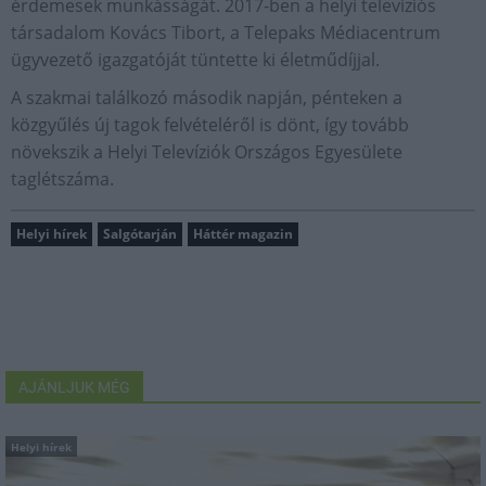
érdemesek munkásságát. 2017-ben a helyi televíziós
társadalom Kovács Tibort, a Telepaks Médiacentrum
ügyvezető igazgatóját tüntette ki életműdíjjal.
A szakmai találkozó második napján, pénteken a
közgyűlés új tagok felvételéről is dönt, így tovább
növekszik a Helyi Televíziók Országos Egyesülete
taglétszáma.
Helyi hírek
Salgótarján
Háttér magazin
AJÁNLJUK MÉG
Helyi hírek