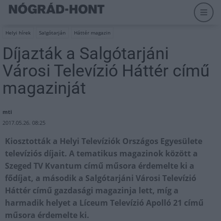
Helyi hírek
Salgótarján
Háttér magazin
Díjazták a Salgótarjáni
Városi Televízió Háttér című
magazinját
mti
2017.05.26. 08:25
Kiosztották a Helyi Televíziók Országos Egyesülete
televíziós díjait. A tematikus magazinok között a
Szeged TV Kvantum című műsora érdemelte ki a
fődíjat, a második a Salgótarjáni Városi Televízió
Háttér című gazdasági magazinja lett, míg a
harmadik helyet a Líceum Televízió Apolló 21 című
műsora érdemelte ki.