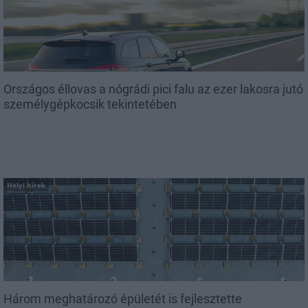
Országos éllovas a nógrádi pici falu az ezer lakosra jutó
személygépkocsik tekintetében
Helyi hírek
Három meghatározó épületét is fejlesztette