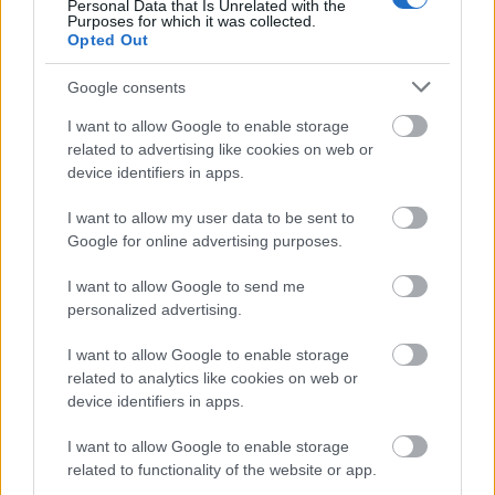
Personal Data that Is Unrelated with the
középpontba.
Purposes for which it was collected.
Opted Out
Történelmi táj, amelynek minden köve
Google consents
mesél – megújul a tatai Angolkert
I want to allow Google to enable storage
related to advertising like cookies on web or
device identifiers in apps.
M1 bővítés: már zajlik a teljesen új
Bicske Kelet csomópont építése
I want to allow my user data to be sent to
Google for online advertising purposes.
I want to allow Google to send me
personalized advertising.
Új gyalogosátkelők és jelzőlámpás
csomópont épül Angyalföldön
I want to allow Google to enable storage
related to analytics like cookies on web or
device identifiers in apps.
Másfélszeresére bővítik
I want to allow Google to enable storage
Hódmezővásárhely jó hírű református
related to functionality of the website or app.
iskoláját