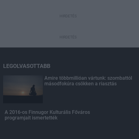
HIRDETÉS
HIRDETÉS
LEGOLVASOTTABB
Amire többmillióan vártunk: szombattól
másodfokúra csökken a riasztás
A 2016-os Finnugor Kulturális Főváros
programjait ismertették