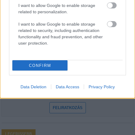
I want to allow Google to enable storage
related to personalization.
I want to allow Google to enable storage
related to security, including authentication
HÍRLEVÉL
functionality and fraud prevention, and other
user protection.
Név
CONFIRM
E-mail cím
Data Deletion
Data Access
Privacy Policy
Feliratkozom a hírlevélre és elfogadom az
adatvédelmi
szabályzatot!
FELIRATKOZÁS
LEGFRISSEBB