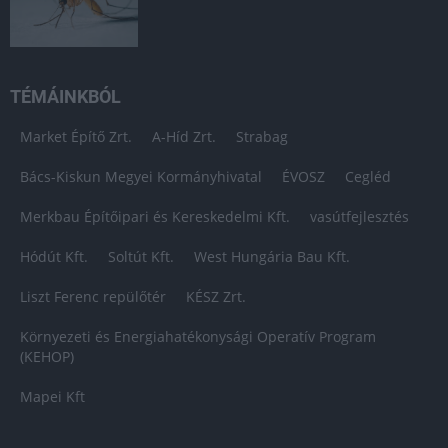
TÉMÁINKBÓL
Market Építő Zrt.
A-Híd Zrt.
Strabag
Bács-Kiskun Megyei Kormányhivatal
ÉVOSZ
Cegléd
Merkbau Építőipari és Kereskedelmi Kft.
vasútfejlesztés
Hódút Kft.
Soltút Kft.
West Hungária Bau Kft.
Liszt Ferenc repülőtér
KÉSZ Zrt.
Környezeti és Energiahatékonysági Operatív Program
(KEHOP)
Mapei Kft