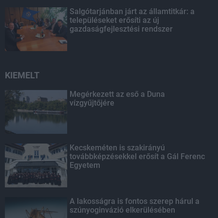
Salgótarjánban járt az államtitkár: a
településeket erősíti az új
gazdaságfejlesztési rendszer
KIEMELT
Megérkezett az eső a Duna
vízgyűjtőjére
Kecskeméten is szakirányú
továbbképzésekkel erősít a Gál Ferenc
Egyetem
A lakosságra is fontos szerep hárul a
szúnyoginvázió elkerülésében