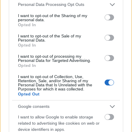
figyelmeztetés
Please note that this website/app uses one or more Google
Personal Data Processing Opt Outs
services and may gather and store information including but
not limited to your visit or usage behaviour. You may click to
I want to opt-out of the Sharing of my
personal data.
grant or deny consent to Google and its third-party tags to
Opted In
use your data for below specified purposes in below Google
consent section.
I want to opt-out of the Sale of my
Personal Data.
Opted In
MAGYAR ÉPÍTŐK
I want to opt-out of processing my
Personal Data for Targeted Advertising.
Mi épül?
Opted In
I want to opt-out of Collection, Use,
Retention, Sale, and/or Sharing of my
Personal Data that Is Unrelated with the
Purposes for which it was collected.
Opted Out
Google consents
I want to allow Google to enable storage
related to advertising like cookies on web or
device identifiers in apps.