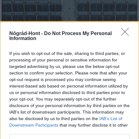
Nógrád-Hont -
Do Not Process My Personal
Information
Három meghatározó épületét is fejlesztette
Salgótarján
If you wish to opt-out of the sale, sharing to third parties, or
processing of your personal or sensitive information for
targeted advertising by us, please use the below opt-out
section to confirm your selection. Please note that after your
opt-out request is processed you may continue seeing
Helyi hírek
interest-based ads based on personal information utilized by
us or personal information disclosed to third parties prior to
your opt-out. You may separately opt-out of the further
disclosure of your personal information by third parties on the
IAB’s list of downstream participants. This information may
also be disclosed by us to third parties on the
IAB’s List of
Downstream Participants
that may further disclose it to other
third parties.
Vasárnap Nógrádot is eléri a legmagasabb