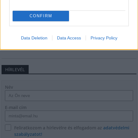
CONFIRM
Látlelet a hazai víziközművekről?
Egyetlen, fél évszázados vezetéken
múlt Bicske vízellátása
Data Deletion
Data Access
Privacy Policy
HÍRLEVÉL
Név
E-mail cím
Feliratkozom a hírlevélre és elfogadom az
adatvédelmi
szabályzatot!