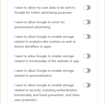
I want to allow my user data to be sent to
Hódmezővásárhely
iskolaépítés
FERROÉP Zrt.
oktatási beruházás
Google for online advertising purposes.
Másfélszeresére bővítik Hódmezővásárhely jó hírű
református iskoláját
I want to allow Google to send me
A Szőnyi Benjámin Általános Iskola fejlesztését a FERROÉP
personalized advertising.
kivitelezheti; a munkák csaknem egy évig tartanak majd.
I want to allow Google to enable storage
related to analytics like cookies on web or
Látványos építési szakasz indult be a
device identifiers in apps.
Flórián téri felüljárón
I want to allow Google to enable storage
related to functionality of the website or app.
Paks II.: Mit jelent az 5. blokk új
I want to allow Google to enable storage
mérföldköve a felülvizsgálat
related to personalization.
árnyékában?
I want to allow Google to enable storage
related to security, including authentication
Elkészült a Liszt Ferenc repülőtér
functionality and fraud prevention, and other
közelében lévő logisztikai bázis út- és
user protection.
közműhálózatának fejlesztése