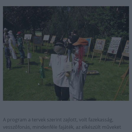
A program a tervek szerint zajlott, volt fazekasság,
vesszőfonás, mindenféle fajáték, az elkészült műveket