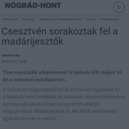
Helyi hírek
Csesztve
Madárijesztő Szépségfesztivál
bakusz
madárijesztő
Csesztvén sorakoztak fel a
madárijesztők
csesztve.hu
2017.05.17. 10:48
Tizennyolcadik alkalommal 12 bakusz állt május 14-
én a csesztvei patakparton.
A Csesztvei Hagyományőrző és Kulturális Egyesület és
a Madách Imre Emlékház és Könyvtár közreműködésével
komoly szórakoztatónapi programot sikerült
megszervezni. Madárijesztők és készítőik vetélkedtek
egymással ezen a napon.