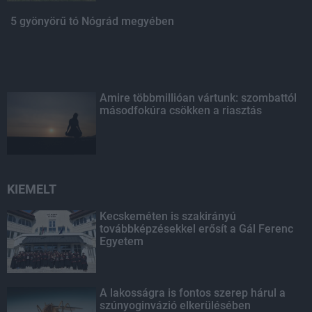
5 gyönyörű tó Nógrád megyében
Amire többmillióan vártunk: szombattól
másodfokúra csökken a riasztás
KIEMELT
Kecskeméten is szakirányú
továbbképzésekkel erősít a Gál Ferenc
Egyetem
A lakosságra is fontos szerep hárul a
szúnyoginvázió elkerülésében