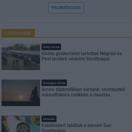
FELIRATKOZÁS
LEGFRISSEBB
Helyi hírek
Közös gyakorlatot tartottak Nógrád és
Pest területi védelmi bizottságai
Országos hírek
Amire többmillióan vártunk: szombattól
másodfokúra csökken a riasztás
Aktuális
Kábítószert találtak a berceli Sun
Fesztiválon