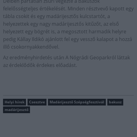
Délben pártatlan zsűri végezte a bakuszok
felelősségteljes értékelését. Minden résztvevő kapott egy
tábla csokit és egy madárijesztős kulcstartót, a
helyezettek egy nagy madárijesztős kitűzőt, az első
helyezett egy bögrét is, a megosztott harmadik helyre
pedig Kállay Ildikó ajánlott fel egy vessző kalapot a hozzá
illő csokornyakkendővel.
Az eredményhirdetés után A Nógrádi Geoparkról láttak
az érdeklődők érdekes előadást.
Helyi hírek
Csesztve
Madárijesztő Szépségfesztivál
bakusz
madárijesztő