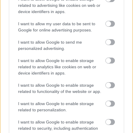
related to advertising like cookies on web or
device identifiers in apps.
I want to allow my user data to be sent to
Google for online advertising purposes.
Tata
műemlékfelújítás
műemlék
restaurálás
Történelmi táj, amelynek minden köve mesél –
I want to allow Google to send me
megújul a tatai Angolkert
personalized advertising.
A projekt részeként megújulnak a területen található
I want to allow Google to enable storage
műemlékek, köztük a különleges Műromok, valamint a közeli
related to analytics like cookies on web or
Várkanyarban álló Nepomuki Szent János híd és szobor is.
device identifiers in apps.
M1 bővítés: már zajlik a teljesen új
I want to allow Google to enable storage
Bicske Kelet csomópont építése
related to functionality of the website or app.
I want to allow Google to enable storage
related to personalization.
Új gyalogosátkelők és jelzőlámpás
csomópont épül Angyalföldön
I want to allow Google to enable storage
related to security, including authentication