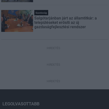
Gazdaság
Salgótarjánban járt az államtitkár: a
településeket erősíti az új
gazdaságfejlesztési rendszer
HIRDETÉS
HIRDETÉS
HIRDETÉS
LEGOLVASOTTABB