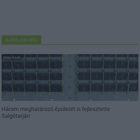
AJÁNLJUK MÉG
Helyi hírek
Három meghatározó épületét is fejlesztette
Salgótarján