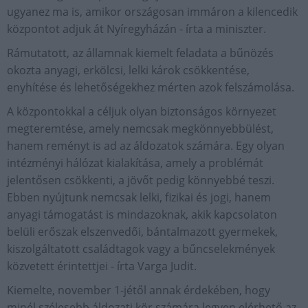
ugyanez ma is, amikor országosan immáron a kilencedik
központot adjuk át Nyíregyházán - írta a miniszter.
Rámutatott, az államnak kiemelt feladata a bűnözés
okozta anyagi, erkölcsi, lelki károk csökkentése,
enyhítése és lehetőségekhez mérten azok felszámolása.
A központokkal a céljuk olyan biztonságos környezet
megteremtése, amely nemcsak megkönnyebbülést,
hanem reményt is ad az áldozatok számára. Egy olyan
intézményi hálózat kialakítása, amely a problémát
jelentősen csökkenti, a jövőt pedig könnyebbé teszi.
Ebben nyújtunk nemcsak lelki, fizikai és jogi, hanem
anyagi támogatást is mindazoknak, akik kapcsolaton
belüli erőszak elszenvedői, bántalmazott gyermekek,
kiszolgáltatott családtagok vagy a bűncselekmények
közvetett érintettjei - írta Varga Judit.
Kiemelte, november 1-jétől annak érdekében, hogy
minél szélesebb áldozati kör számára legyen elérhető az