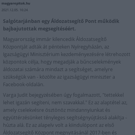
magyarepitok.hu
2021.12.05. 16:24
Salgótarjánban egy Áldozatsegítő Pont működik
bajbajutottak megsegítéséért.
Magyarország immár kilencedik Áldozatsegítő
Központját adták át pénteken Nyíregyházán, az
Igazságügyi Minisztérium kezdeményezésére létrehozott
központok célja, hogy megadják a bűncselekmények
áldozatai számára mindazt a segítséget, amelyre
szükségük van - közölte az igazságügyi miniszter a
Facebook-oldalán.
Varga Judit bejegyzésében úgy fogalmazott, "tettekkel
lehet igazán segíteni, nem szavakkal." Ez az alaptétel az,
amely cselekvésre ösztönöz mindannyiunkat és
együttérzésünket tényleges segítségnyújtássá alakítja -
húzta alá. Ez az alapelv volt a kiindulópont az első
Áldozatsegítő Központ megnyitásánál 2017-ben és