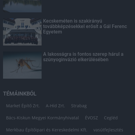
Kecskeméten is szakirányú
továbbképzésekkel erősít a Gál Ferenc
Egyetem
A lakosságra is fontos szerep hárul a
szúnyoginvázió elkerülésében
TÉMÁINKBÓL
Market Építő Zrt.
A-Híd Zrt.
Strabag
Bács-Kiskun Megyei Kormányhivatal
ÉVOSZ
Cegléd
Merkbau Építőipari és Kereskedelmi Kft.
vasútfejlesztés