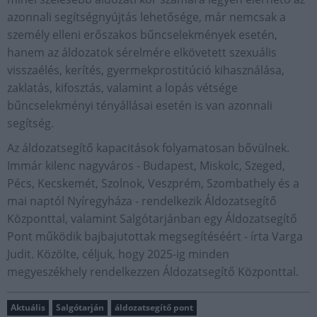
azonnali segítségnyújtás lehetősége, már nemcsak a
személy elleni erőszakos bűncselekmények esetén,
hanem az áldozatok sérelmére elkövetett szexuális
visszaélés, kerítés, gyermekprostitúció kihasználása,
zaklatás, kifosztás, valamint a lopás vétsége
bűncselekményi tényállásai esetén is van azonnali
segítség.
Az áldozatsegítő kapacitások folyamatosan bővülnek.
Immár kilenc nagyváros - Budapest, Miskolc, Szeged,
Pécs, Kecskemét, Szolnok, Veszprém, Szombathely és a
mai naptól Nyíregyháza - rendelkezik Áldozatsegítő
Központtal, valamint Salgótarjánban egy Áldozatsegítő
Pont működik bajbajutottak megsegítéséért - írta Varga
Judit. Közölte, céljuk, hogy 2025-ig minden
megyeszékhely rendelkezzen Áldozatsegítő Központtal.
Aktuális
Salgótarján
áldozatsegítő pont