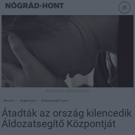
Illusztráció: pixabay.com
Aktuális
Salgótarján
áldozatsegítő pont
Átadták az ország kilencedik
Áldozatsegítő Központját