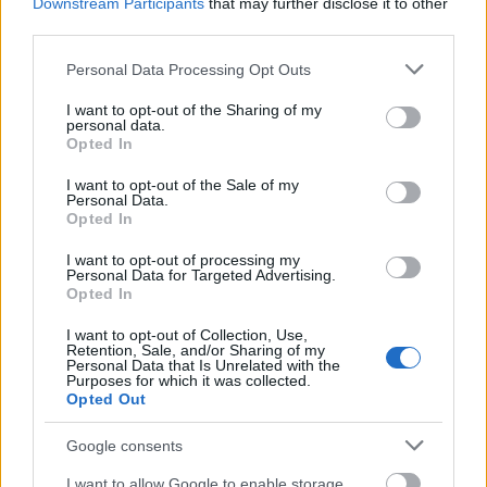
Downstream Participants
that may further disclose it to other
third parties.
Please note that this website/app uses one or more Google
Nagyot lép előre Nógrád buszos elérhetősége
Personal Data Processing Opt Outs
services and may gather and store information including but
not limited to your visit or usage behaviour. You may click to
I want to opt-out of the Sharing of my
personal data.
grant or deny consent to Google and its third-party tags to
Opted In
use your data for below specified purposes in below Google
consent section.
I want to opt-out of the Sale of my
Personal Data.
Opted In
I want to opt-out of processing my
MAGYAR ÉPÍTŐK
Personal Data for Targeted Advertising.
Opted In
Aktuális
I want to opt-out of Collection, Use,
Retention, Sale, and/or Sharing of my
Personal Data that Is Unrelated with the
Purposes for which it was collected.
Opted Out
Google consents
I want to allow Google to enable storage