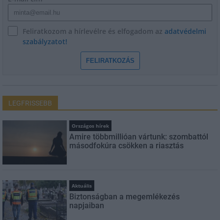
Feliratkozom a hírlevélre és elfogadom az
adatvédelmi
szabályzatot!
FELIRATKOZÁS
LEGFRISSEBB
Országos hírek
Amire többmillióan vártunk: szombattól
másodfokúra csökken a riasztás
Aktuális
Biztonságban a megemlékezés
napjaiban