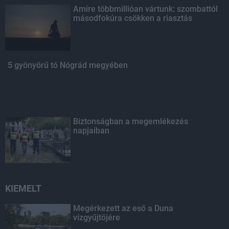
Amire többmillióan vártunk: szombattól
másodfokúra csökken a riasztás
5 gyönyörű tó Nógrád megyében
Biztonságban a megemlékezés
napjaiban
KIEMELT
Megérkezett az eső a Duna
vízgyűjtőjére