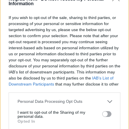
Nemzetközi összehasonlításban is jól szerepel
Information
Magyarország, az Európai Unió harmadik
legalacsonyabb munkanélküliségű országa - tette hozzá
If you wish to opt-out of the sale, sharing to third parties, or
a miniszter.
processing of your personal or sensitive information for
targeted advertising by us, please use the below opt-out
section to confirm your selection. Please note that after your
Aktuális
Nógrád megye
munkaerőpiaci program
opt-out request is processed you may continue seeing
interest-based ads based on personal information utilized by
us or personal information disclosed to third parties prior to
your opt-out. You may separately opt-out of the further
disclosure of your personal information by third parties on the
IAB’s list of downstream participants. This information may
also be disclosed by us to third parties on the
IAB’s List of
AJÁNLJUK MÉG
Downstream Participants
that may further disclose it to other
third parties.
Please note that this website/app uses one or more Google
Personal Data Processing Opt Outs
MAGYAR ÉPÍTŐK
services and may gather and store information including but
not limited to your visit or usage behaviour. You may click to
I want to opt-out of the Sharing of my
personal data.
grant or deny consent to Google and its third-party tags to
Opted In
Útépítés
use your data for below specified purposes in below Google