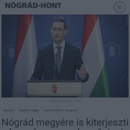
kormany.hu / PM
Aktuális
Nógrád megye
munkaerőpiaci program
Nógrád megyére is kiterjeszti