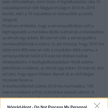
ezen időszakában, mint most. A foglalkoztatási ráta 14
százalékponttal nőtt Magyarországon 2010 és 2018
között, eléri a 70 százalékot és kedvezőbb az uniós
átlagnál.
Pozitívan értékelte, hogy a versenyszférában volt a
legmagasabb a munkába lépők számának a növekedése
az elmúlt egy évben, 80 ezerrel nőtt a versenyszféra
munkavállalóinak a száma. Ez azt mutatja, hogy 2010 óta
több mint 800 ezerrel nőtt a munkába állók száma, a
versenyszférán belül 670 ezerrel többen tudtak
elhelyezkedni. A közfoglalkoztatásban lévők száma
jelentősen csökkent, az elmúlt egy évben 39 ezerrel, ami
azt jelzi, hogy egyre többen lépnek át az elsődleges
munkaerőpiacra.
A munkanélküliek száma 2010 óta harmadára, 168
ezerre csökkent a friss statisztikai adatok szerint. A
munkanélküliségi ráta 11,5 százalékról 3,6 százalékra
esett vissza, ami 7,9 százalékpontos csökkenést jelent.
Nógrád-Hont -
Do Not Process My Personal