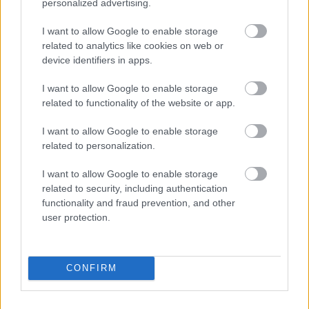
personalized advertising.
I want to allow Google to enable storage
related to analytics like cookies on web or
Másfélszeresére bővítik
device identifiers in apps.
Hódmezővásárhely jó hírű református
iskoláját
I want to allow Google to enable storage
related to functionality of the website or app.
Látványos építési szakasz indult be a
I want to allow Google to enable storage
Flórián téri felüljárón
related to personalization.
I want to allow Google to enable storage
related to security, including authentication
Paks II.: Mit jelent az 5. blokk új
functionality and fraud prevention, and other
mérföldköve a felülvizsgálat
user protection.
árnyékában?
CONFIRM