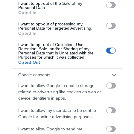
consent section.
I want to opt-out of the Sale of my
Personal Data.
Opted In
I want to opt-out of processing my
Personal Data for Targeted Advertising.
Opted In
I want to opt-out of Collection, Use,
Retention, Sale, and/or Sharing of my
Personal Data that Is Unrelated with the
Purposes for which it was collected.
Opted Out
autópálya
útépítés
M1-es autópálya
Bicske
Google consents
M1 bővítés: már zajlik a teljesen új Bicske Kelet
I want to allow Google to enable storage
csomópont építése
related to advertising like cookies on web or
Tizenegy meglévő csomópontot korszerűsít és négy új,
device identifiers in apps.
különszintű csomópontot hoz létre az MKIF az M1-es
bővítésénél.
I want to allow my user data to be sent to
Google for online advertising purposes.
Új gyalogosátkelők és jelzőlámpás
csomópont épül Angyalföldön
I want to allow Google to send me