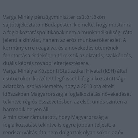
Varga Mihály pénzügyminiszter csütörtökön
sajtótájékoztatón Budapesten kiemelte, hogy mostanra
a foglalkoztatáspolitikának nem a munkanélküliségi ráta
jelenti a kihívást, hanem az erős munkaerőkereslet. A
kormány erre reagálva, és a növekedés ütemének
fenntartása érdekében törekszik az oktatás, szakképzés,
duális képzés további elterjesztésére.
Varga Mihály a Központi Statisztikai Hivatal (KSH) által
csütörtökön közzétett legfrissebb foglalkoztatottsági
adatokról szólva kiemelte, hogy a 2010 óta eltelt
időszakban Magyarország a foglalkoztatás növekedését
tekintve régiós összevetésben az első, uniós szinten a
harmadik helyen áll.
A miniszter rámutatott, hogy Magyarország a
foglalkoztatást tekintve is egyre jobban teljesít, a
rendszerváltás óta nem dolgoztak olyan sokan az év