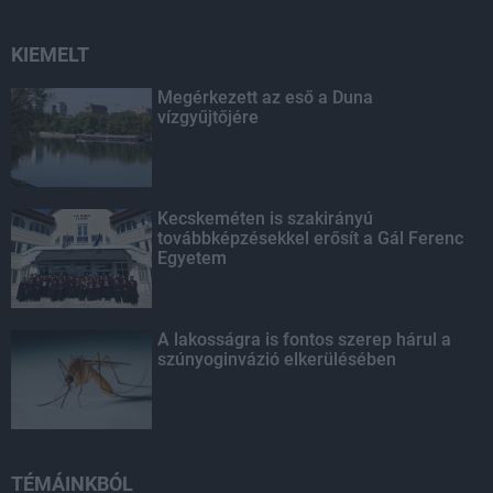
KIEMELT
Megérkezett az eső a Duna
vízgyűjtőjére
Kecskeméten is szakirányú
továbbképzésekkel erősít a Gál Ferenc
Egyetem
A lakosságra is fontos szerep hárul a
szúnyoginvázió elkerülésében
TÉMÁINKBÓL