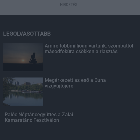
HIRDETÉS
LEGOLVASOTTABB
Amire többmillióan vártunk: szombattól
másodfokúra csökken a riasztás
Megérkezett az eső a Duna
vízgyűjtőjére
Palóc Néptáncegyüttes a Zalai
Kamaratánc Fesztiválon