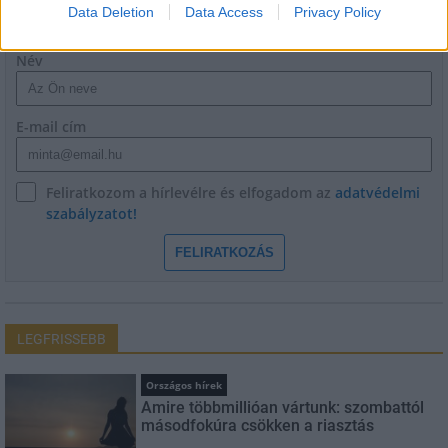
HÍRLEVÉL
Data Deletion
Data Access
Privacy Policy
Név
E-mail cím
Feliratkozom a hírlevélre és elfogadom az
adatvédelmi
szabályzatot!
FELIRATKOZÁS
LEGFRISSEBB
Országos hírek
Amire többmillióan vártunk: szombattól
másodfokúra csökken a riasztás