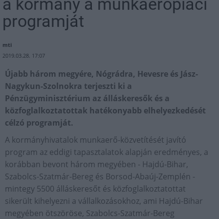
a kormány a munkaerőpiaci
programját
mti
2019.03.28. 17:07
Újabb három megyére, Nógrádra, Hevesre és Jász-
Nagykun-Szolnokra terjeszti ki a
Pénzügyminisztérium az álláskeresők és a
közfoglalkoztatottak hatékonyabb elhelyezkedését
célzó programját.
A kormányhivatalok munkaerő-közvetítését javító
program az eddigi tapasztalatok alapján eredményes, a
korábban bevont három megyében - Hajdú-Bihar,
Szabolcs-Szatmár-Bereg és Borsod-Abaúj-Zemplén -
mintegy 5500 álláskeresőt és közfoglalkoztatottat
sikerült kihelyezni a vállalkozásokhoz, ami Hajdú-Bihar
megyében ötszöröse, Szabolcs-Szatmár-Bereg