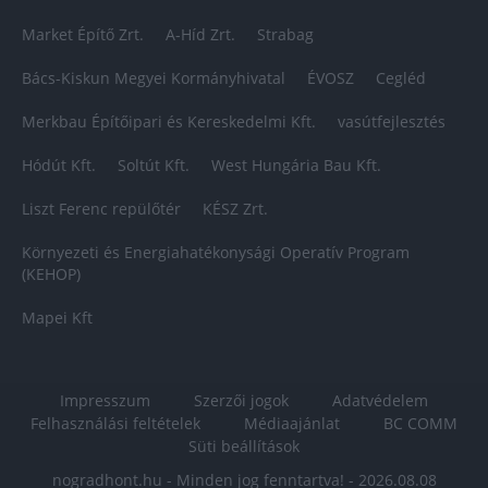
Market Építő Zrt.
A-Híd Zrt.
Strabag
Bács-Kiskun Megyei Kormányhivatal
ÉVOSZ
Cegléd
Merkbau Építőipari és Kereskedelmi Kft.
vasútfejlesztés
Hódút Kft.
Soltút Kft.
West Hungária Bau Kft.
Liszt Ferenc repülőtér
KÉSZ Zrt.
Környezeti és Energiahatékonysági Operatív Program
(KEHOP)
Mapei Kft
Impresszum
Szerzői jogok
Adatvédelem
Felhasználási feltételek
Médiaajánlat
BC COMM
Süti beállítások
nogradhont.hu - Minden jog fenntartva! - 2026.08.08