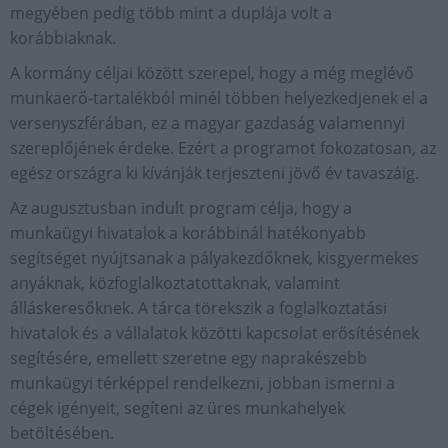
megyében pedig több mint a duplája volt a
korábbiaknak.
A kormány céljai között szerepel, hogy a még meglévő
munkaerő-tartalékból minél többen helyezkedjenek el a
versenyszférában, ez a magyar gazdaság valamennyi
szereplőjének érdeke. Ezért a programot fokozatosan, az
egész országra ki kívánják terjeszteni jövő év tavaszáig.
Az augusztusban indult program célja, hogy a
munkaügyi hivatalok a korábbinál hatékonyabb
segítséget nyújtsanak a pályakezdőknek, kisgyermekes
anyáknak, közfoglalkoztatottaknak, valamint
álláskeresőknek. A tárca törekszik a foglalkoztatási
hivatalok és a vállalatok közötti kapcsolat erősítésének
segítésére, emellett szeretne egy naprakészebb
munkaügyi térképpel rendelkezni, jobban ismerni a
cégek igényeit, segíteni az üres munkahelyek
betöltésében.