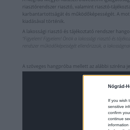
riasztórendszer riasztó, valamint riasztó-tájékozt
karbantartottságát és működőképességét. A moto
kiadásával történik.
A lakossági riasztó és tájékoztató rendszer hang
“Figyelem! Figyelem! Önök a lakossági riasztó és tájék
rendszer működőképességét ellenőrizzük, a lakosságnak
A szöveges hangpróba mellett az alábbi sziréna jel
Nógrád-H
If you wish 
sensitive in
confirm you
continue se
information 