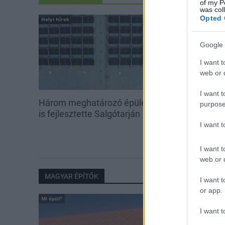
of my P
was col
Opted 
Helyi hírek
Helyi hírek
Google 
I want t
web or d
I want t
Három meghatározó épületét
Salgótarjánban
purpose
is fejlesztette Salgótarján
Budapest Bár
I want 
I want t
web or d
MAGYAR ÉPÍTŐK
I want t
or app.
Mi épül?
I want t