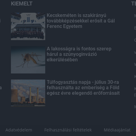
KIEMELT
T
d
Kecskeméten is szakirányú
i
továbbképzésekkel erősít a Gál
Ferenc Egyetem
A lakosságra is fontos szerep
hárul a szúnyoginvázió
elkerülésében
Túlfogyasztás napja - július 30-ra
a
felhasználta az emberiség a Föld
egész évre elegendő erőforrásait
Adatvédelem
Felhasználási feltételek
Médiaajánlat