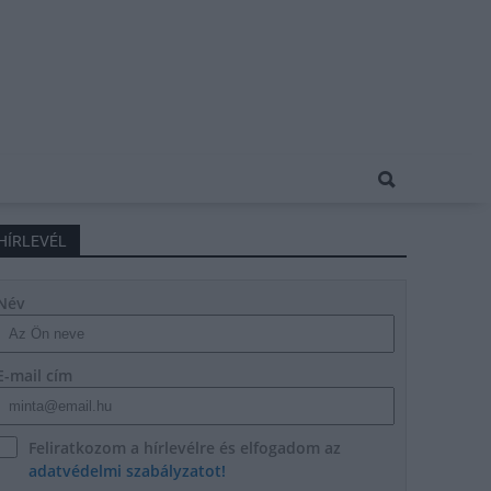
HÍRLEVÉL
Név
E-mail cím
Feliratkozom a hírlevélre és elfogadom az
adatvédelmi szabályzatot!