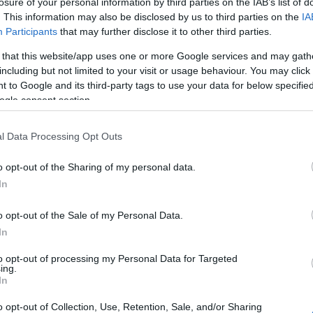
losure of your personal information by third parties on the IAB’s list of
. This information may also be disclosed by us to third parties on the
IA
Participants
that may further disclose it to other third parties.
 that this website/app uses one or more Google services and may gath
including but not limited to your visit or usage behaviour. You may click 
 to Google and its third-party tags to use your data for below specifi
ogle consent section.
l Data Processing Opt Outs
o opt-out of the Sharing of my personal data.
In
gazgatóság
lakossági riasztórendszer riasztó
o opt-out of the Sale of my Personal Data.
In
to opt-out of processing my Personal Data for Targeted
ing.
In
o opt-out of Collection, Use, Retention, Sale, and/or Sharing