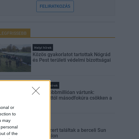
FELIRATKOZÁS
LEGFRISSEBB
Helyi hírek
Közös gyakorlatot tartottak Nógrád
és Pest területi védelmi bizottságai
Országos hírek
Amire többmillióan vártunk:
szombattól másodfokúra csökken a
riasztás
sonal or
ection to
ou may
Aktuális
 personal
Kábítószert találtak a berceli Sun
out of the
Fesztiválon