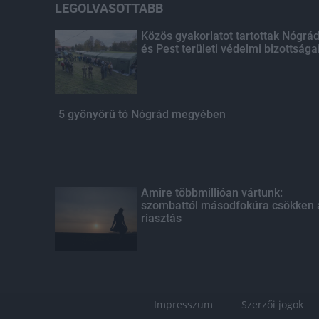
LEGOLVASOTTABB
Közös gyakorlatot tartottak Nógrá
és Pest területi védelmi bizottsága
5 gyönyörű tó Nógrád megyében
Amire többmillióan vártunk:
szombattól másodfokúra csökken 
riasztás
Impresszum
Szerzői jogok