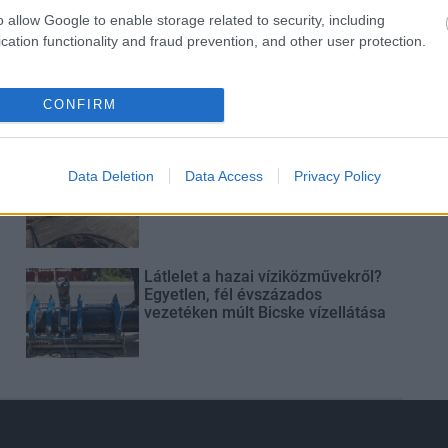
o allow Google to enable storage related to security, including
cation functionality and fraud prevention, and other user protection.
Paks II.: Mit jelent az 5. blokk új
mérföldköve a felülvizsgálat
árnyékában?
CONFIRM
Elkészült a Liszt Ferenc repülőtér
Data Deletion
Data Access
Privacy Policy
közelében lévő logisztikai bázis út-
és közműhálózatának fejlesztése
Látlelet a hazai víziközművekről?
Egyetlen, fél évszázados
vezetéken múlt Bicske vízellátása