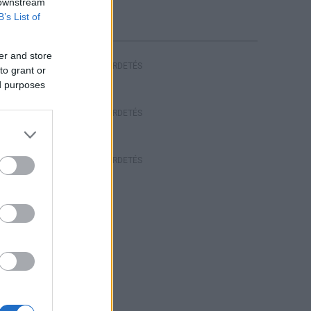
 downstream
B’s List of
er and store
HIRDETÉS
to grant or
ed purposes
HIRDETÉS
HIRDETÉS