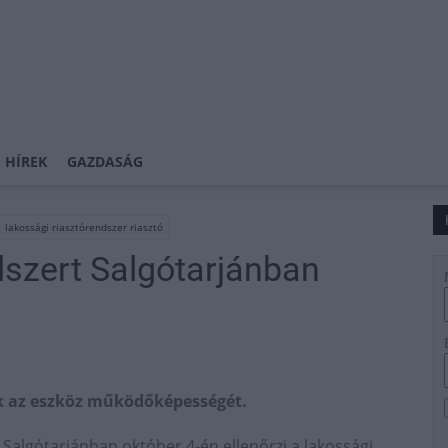
 HÍREK
GAZDASÁG
lakossági riasztórendszer riasztó
dszert Salgótarjánban
ik az eszköz működőképességét.
Salgótarjánban október 4-én ellenőrzi a lakossági