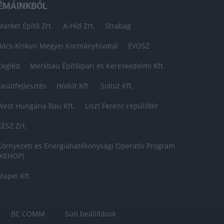
ÉMÁINKBÓL
Market Építő Zrt.
A-Híd Zrt.
Strabag
Bács-Kiskun Megyei Kormányhivatal
ÉVOSZ
Cegléd
Merkbau Építőipari és Kereskedelmi Kft.
vasútfejlesztés
Hódút Kft.
Soltút Kft.
West Hungária Bau Kft.
Liszt Ferenc repülőtér
KÉSZ Zrt.
Környezeti és Energiahatékonysági Operatív Program
(KEHOP)
Mapei Kft
BC COMM
Süti beállítások