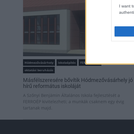
I want t
authenti
Hódmezővásárhely
iskolaépítés
FERROÉP Zrt.
oktatási beruházás
Másfélszeresére bővítik Hódmezővásárhely jó
hírű református iskoláját
A Szőnyi Benjámin Általános Iskola fejlesztését a
FERROÉP kivitelezheti; a munkák csaknem egy évig
tartanak majd.