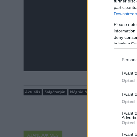
further disc
participants
Downstream 
Please note
information 
deny consent
in below Go
Persona
I want t
Opted 
Aktuális
Salgótarján
Nógrád Megyei Katasztrófavédelmi I
I want t
Opted 
I want 
Advertis
Opted 
I want t
AJÁNLJUK MÉG