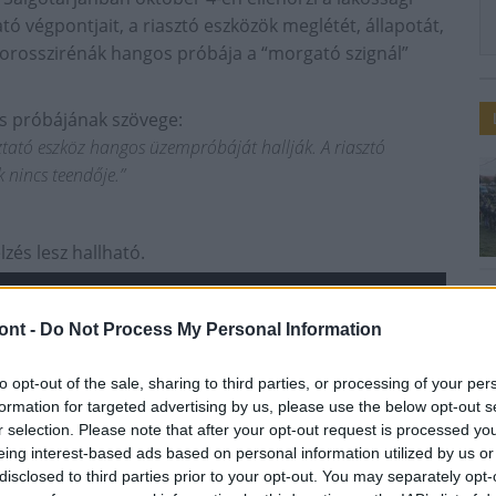
ató végpontjait, a riasztó eszközök meglétét, állapotát,
rosszirénák hangos próbája a “morgató szignál”
os próbájának szövege:
oztató eszköz hangos üzempróbáját hallják. A riasztó
 nincs teendője.”
zés lesz hallható.
ont -
Do Not Process My Personal Information
to opt-out of the sale, sharing to third parties, or processing of your per
formation for targeted advertising by us, please use the below opt-out s
r selection. Please note that after your opt-out request is processed y
eing interest-based ads based on personal information utilized by us or
disclosed to third parties prior to your opt-out. You may separately opt-