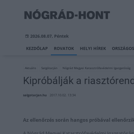
2026.08.07, Péntek
KEZDŐLAP
ROVATOK
HELYI HÍREK
ORSZÁGOS
Aktuális
Salgótarján
Nógrád Megyei Katasztrófavédelmi Igazgatóság
Kipróbálják a riasztóren
salgotarjan.hu
2017.10.02. 13:34
Az ellenőrzés során hangos próbával ellenőrz
A Nógrád Megyei Katasztrófavédelmi Igazgatóság 