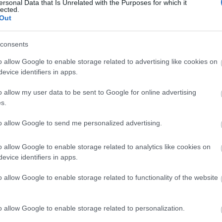
ersonal Data that Is Unrelated with the Purposes for which it
lected.
Out
Helyi hírek
consents
o allow Google to enable storage related to advertising like cookies on
evice identifiers in apps.
o allow my user data to be sent to Google for online advertising
 lép fel a
Nagyot lép előre Nógrád
s.
buszos elérhetősége
to allow Google to send me personalized advertising.
o allow Google to enable storage related to analytics like cookies on
evice identifiers in apps.
o allow Google to enable storage related to functionality of the website
Látványos építési szakasz indult
be a Flórián téri felüljárón
o allow Google to enable storage related to personalization.