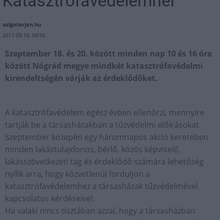
Katasztrófavédelemnél
salgotarjan.hu
2017.09.19. 09:56
Szeptember 18. és 20. között minden nap 10 és 16 óra
között Nógrád megye mindkét katasztrófavédelmi
kirendeltségén várják az érdeklődőket.
A katasztrófavédelem egész évben ellenőrzi, mennyire
tartják be a társasházakban a tűzvédelmi előírásokat.
Szeptember közepén egy háromnapos akció keretében
minden lakástulajdonos, bérlő, közös képviselő,
lakásszövetkezeti tag és érdeklődő számára lehetőség
nyílik arra, hogy közvetlenül forduljon a
katasztrófavédelemhez a társasházak tűzvédelmével
kapcsolatos kérdéseivel.
Ha valaki nincs tisztában azzal, hogy a társasházban