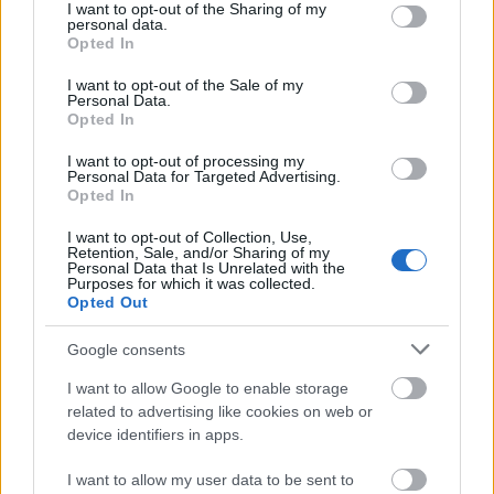
not limited to your visit or usage behaviour. You may click to
I want to opt-out of the Sharing of my
personal data.
grant or deny consent to Google and its third-party tags to
Opted In
use your data for below specified purposes in below Google
MAGYAR ÉPÍTŐK
consent section.
I want to opt-out of the Sale of my
Personal Data.
Opted In
Aktuális
I want to opt-out of processing my
Personal Data for Targeted Advertising.
Opted In
I want to opt-out of Collection, Use,
Retention, Sale, and/or Sharing of my
Personal Data that Is Unrelated with the
Purposes for which it was collected.
Opted Out
Google consents
I want to allow Google to enable storage
Tata
műemlékfelújítás
műemlék
restaurálás
related to advertising like cookies on web or
device identifiers in apps.
Történelmi táj, amelynek minden köve mesél –
megújul a tatai Angolkert
I want to allow my user data to be sent to