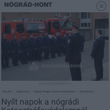
katasztrofavedelem.hu
Aktuális
Salgótarján
Nógrád Megyei Katasztrófavédelem
tűzvédelem
Nyílt napok a nógrádi