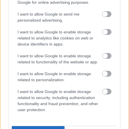
A projekt részeként megújulnak a területen található
Google for online advertising purposes.
műemlékek, köztük a különleges Műromok, valamint a közeli
Várkanyarban álló Nepomuki Szent János híd és szobor is.
I want to allow Google to send me
personalized advertising.
M1 bővítés: már zajlik a teljesen új
I want to allow Google to enable storage
Bicske Kelet csomópont építése
related to analytics like cookies on web or
device identifiers in apps.
I want to allow Google to enable storage
Új gyalogosátkelők és jelzőlámpás
related to functionality of the website or app.
csomópont épül Angyalföldön
I want to allow Google to enable storage
related to personalization.
Másfélszeresére bővítik
I want to allow Google to enable storage
Hódmezővásárhely jó hírű református
related to security, including authentication
iskoláját
functionality and fraud prevention, and other
user protection.
Látványos építési szakasz indult be a
Flórián téri felüljárón