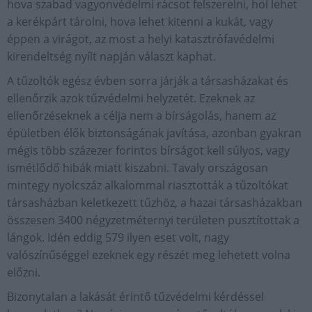
hova szabad vagyonvédelmi rácsot felszerelni, hol lehet
a kerékpárt tárolni, hova lehet kitenni a kukát, vagy
éppen a virágot, az most a helyi katasztrófavédelmi
kirendeltség nyílt napján választ kaphat.
A tűzoltók egész évben sorra járják a társasházakat és
ellenőrzik azok tűzvédelmi helyzetét. Ezeknek az
ellenőrzéseknek a célja nem a bírságolás, hanem az
épületben élők biztonságának javítása, azonban gyakran
mégis több százezer forintos bírságot kell súlyos, vagy
ismétlődő hibák miatt kiszabni. Tavaly országosan
mintegy nyolcszáz alkalommal riasztották a tűzoltókat
társasházban keletkezett tűzhöz, a hazai társasházakban
összesen 3400 négyzetméternyi területen pusztítottak a
lángok. Idén eddig 579 ilyen eset volt, nagy
valószínűséggel ezeknek egy részét meg lehetett volna
előzni.
Bizonytalan a lakását érintő tűzvédelmi kérdéssel