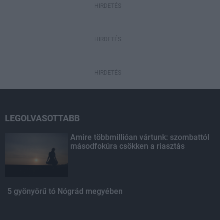
HIRDETÉS
HIRDETÉS
HIRDETÉS
LEGOLVASOTTABB
Amire többmillióan vártunk: szombattól
másodfokúra csökken a riasztás
5 gyönyörű tó Nógrád megyében