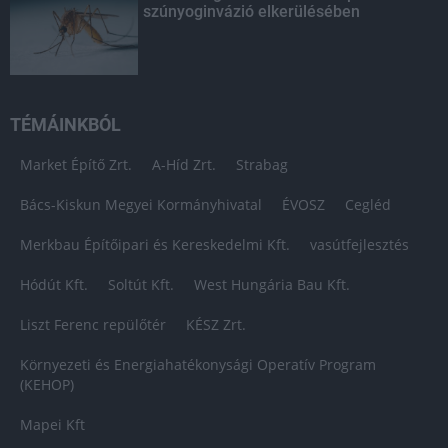
szúnyoginvázió elkerülésében
TÉMÁINKBÓL
Market Építő Zrt.
A-Híd Zrt.
Strabag
Bács-Kiskun Megyei Kormányhivatal
ÉVOSZ
Cegléd
Merkbau Építőipari és Kereskedelmi Kft.
vasútfejlesztés
Hódút Kft.
Soltút Kft.
West Hungária Bau Kft.
Liszt Ferenc repülőtér
KÉSZ Zrt.
Környezeti és Energiahatékonysági Operatív Program
(KEHOP)
Mapei Kft