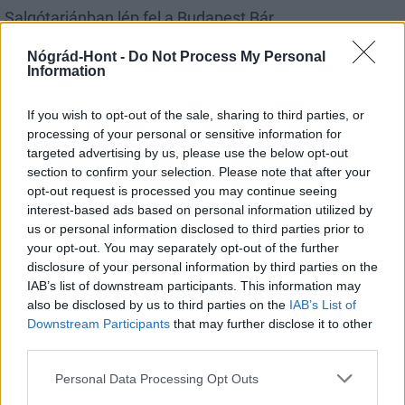
Salgótarjánban lép fel a Budapest Bár
Nógrád-Hont -
Do Not Process My Personal
Information
If you wish to opt-out of the sale, sharing to third parties, or
processing of your personal or sensitive information for
Helyi hírek
targeted advertising by us, please use the below opt-out
section to confirm your selection. Please note that after your
opt-out request is processed you may continue seeing
interest-based ads based on personal information utilized by
us or personal information disclosed to third parties prior to
your opt-out. You may separately opt-out of the further
disclosure of your personal information by third parties on the
IAB’s list of downstream participants. This information may
Nagyot lép előre Nógrád buszos elérhetősége
also be disclosed by us to third parties on the
IAB’s List of
Downstream Participants
that may further disclose it to other
third parties.
Please note that this website/app uses one or more Google
Personal Data Processing Opt Outs
services and may gather and store information including but