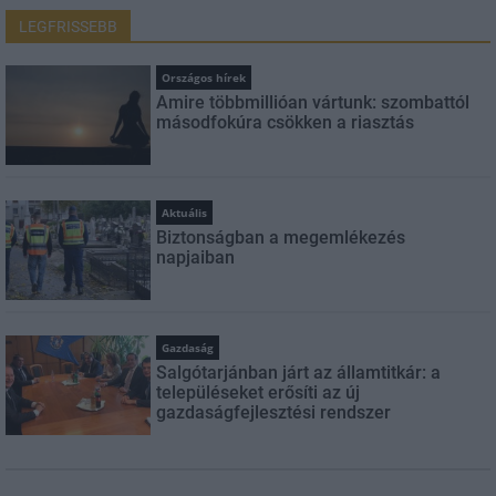
LEGFRISSEBB
Országos hírek
Amire többmillióan vártunk: szombattól
másodfokúra csökken a riasztás
Aktuális
Biztonságban a megemlékezés
napjaiban
Gazdaság
Salgótarjánban járt az államtitkár: a
településeket erősíti az új
gazdaságfejlesztési rendszer