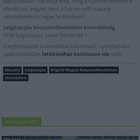
kapcsolatban? Ne várja meg, amíg a tűzoltók mennek ki
ellenőrizni, vegyen részt a három nyílt napunk
valamelyikén és tegye fel kérdését!
Salgótarján Katasztrófavédelmi Kirendeltség
3100 Salgótarján, Szent Flórián tér 1.
A legfontosabb tudnivalókat tartalmazó, nyomtatható
tájékoztatófüzet
letöltéséhez kattintson ide
(pdf).
Aktuális
Salgótarján
Nógrád Megyei Katasztrófavédelem
tűzvédelem
AJÁNLJUK MÉG
Helyi hírek