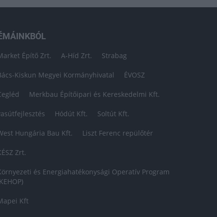
ÉMÁINKBÓL
Market Építő Zrt.
A-Híd Zrt.
Strabag
Bács-Kiskun Megyei Kormányhivatal
ÉVOSZ
Cegléd
Merkbau Építőipari és Kereskedelmi Kft.
vasútfejlesztés
Hódút Kft.
Soltút Kft.
West Hungária Bau Kft.
Liszt Ferenc repülőtér
KÉSZ Zrt.
Környezeti és Energiahatékonysági Operatív Program
(KEHOP)
Mapei Kft