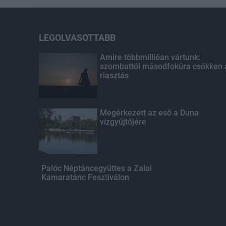
LEGOLVASOTTABB
Amire többmillióan vártunk:
szombattól másodfokúra csökken 
riasztás
Megérkezett az eső a Duna
vízgyűjtőjére
Palóc Néptáncegyüttes a Zalai
Kamaratánc Fesztiválon