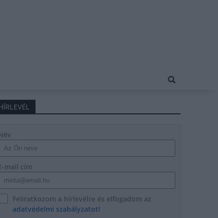
HÍRLEVÉL
Név
E-mail cím
Feliratkozom a hírlevélre és elfogadom az
adatvédelmi szabályzatot!