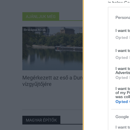
in below Go
AJÁNLJUK MÉG
Persona
Országos hírek
Országos hírek
I want t
Opted 
I want t
Opted 
I want 
Advertis
Megérkezett az eső a Duna
Amire többmill
Opted 
vízgyűjtőjére
szombattól m
I want t
csökken a ria
of my P
was col
Opted 
Google 
MAGYAR ÉPÍTŐK
I want t