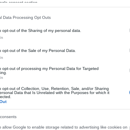
ogle consent section.
l Data Processing Opt Outs
Helyi hírek
o opt-out of the Sharing of my personal data.
In
o opt-out of the Sale of my Personal Data.
In
to opt-out of processing my Personal Data for Targeted
ing.
ióan vártunk:
Vasárnap Nógrádot is eléri a
In
ásodfokúra
legmagasabb figyelmeztetés
o opt-out of Collection, Use, Retention, Sale, and/or Sharing
sztás
ersonal Data that Is Unrelated with the Purposes for which it
lected.
Out
consents
o allow Google to enable storage related to advertising like cookies on