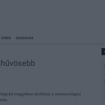
 HÍREK
GAZDASÁG
ghűvösebb
Nógrád megyében elsőfokú a meteorológiai
etés.