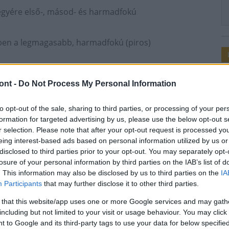
egyére első-, másod- és harmadfokú
yben a legmagasabb, harmadfokú (piros)
phőmérséklet is 29 Celsius-fok felett alakulhat.
ont -
Do Not Process My Personal Information
ik a hőség. Az előrejelzés szerint a következő
to opt-out of the sale, sharing to third parties, or processing of your per
aximumok, s többfelé leghidegebb órákban sem
formation for targeted advertising by us, please use the below opt-out s
r selection. Please note that after your opt-out request is processed y
eing interest-based ads based on personal information utilized by us or
 felelős helyettes államtitkár keddtől péntek éjfélig
disclosed to third parties prior to your opt-out. You may separately opt-
losure of your personal information by third parties on the IAB’s list of
. This information may also be disclosed by us to third parties on the
IA
Participants
that may further disclose it to other third parties.
 that this website/app uses one or more Google services and may gath
including but not limited to your visit or usage behaviour. You may click 
 to Google and its third-party tags to use your data for below specifi