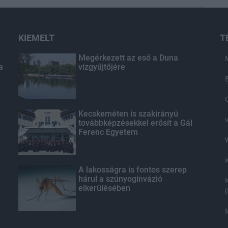
KIEMELT
T
Megérkezett az eső a Duna
a
vízgyűjtőjére
Kecskeméten is szakirányú
továbbképzésekkel erősít a Gál
Ferenc Egyetem
A lakosságra is fontos szerep
hárul a szúnyoginvázió
elkerülésében