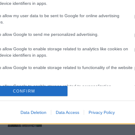
Új gyalogosátkelők és jelzőlámpás
evice identifiers in apps.
csomópont épül Angyalföldön
o allow my user data to be sent to Google for online advertising
s.
to allow Google to send me personalized advertising.
Másfélszeresére bővítik
Hódmezővásárhely jó hírű
református iskoláját
o allow Google to enable storage related to analytics like cookies on
evice identifiers in apps.
o allow Google to enable storage related to functionality of the website
Látványos építési szakasz indult
be a Flórián téri felüljárón
o allow Google to enable storage related to personalization.
CONFIRM
t
o allow Google to enable storage related to security, including
Paks II.: Mit jelent az 5. blokk új
cation functionality and fraud prevention, and other user protection.
mérföldköve a felülvizsgálat
Data Deletion
Data Access
Privacy Policy
árnyékában?