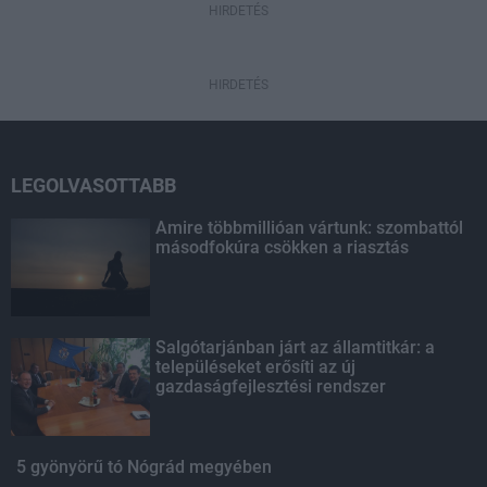
HIRDETÉS
HIRDETÉS
LEGOLVASOTTABB
Amire többmillióan vártunk: szombattól
másodfokúra csökken a riasztás
Salgótarjánban járt az államtitkár: a
településeket erősíti az új
gazdaságfejlesztési rendszer
5 gyönyörű tó Nógrád megyében