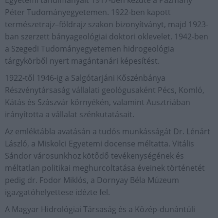
Egyetemi tanulmányait 1917-ben kezdte a Pázmány
Péter Tudományegyetemen. 1922-ben kapott
természetrajz–földrajz szakon bizonyítványt, majd 1923-
ban szerzett bányageológiai doktori oklevelet. 1942-ben
a Szegedi Tudományegyetemen hidrogeológia
tárgykörből nyert magántanári képesítést.
1922-től 1946-ig a Salgótarjáni Kőszénbánya
Részvénytársaság vállalati geológusaként Pécs, Komló,
Kátás és Szászvár környékén, valamint Ausztriában
irányította a vállalat szénkutatásait.
Az emléktábla avatásán a tudós munkásságát Dr. Lénárt
László, a Miskolci Egyetemi docense méltatta. Vitális
Sándor városunkhoz kötődő tevékenységének és
méltatlan politikai meghurcoltatása éveinek történetét
pedig dr. Fodor Miklós, a Dornyay Béla Múzeum
igazgatóhelyettese idézte fel.
A Magyar Hidrológiai Társaság és a Közép-dunántúli