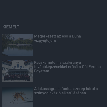
KIEMELT
Megérkezett az eső a Duna
vízgyűjtőjére
Kecskeméten is szakirányú
továbbképzésekkel erősít a Gál Ferenc
Egyetem
A lakosságra is fontos szerep hárul a
szúnyoginvázió elkerülésében