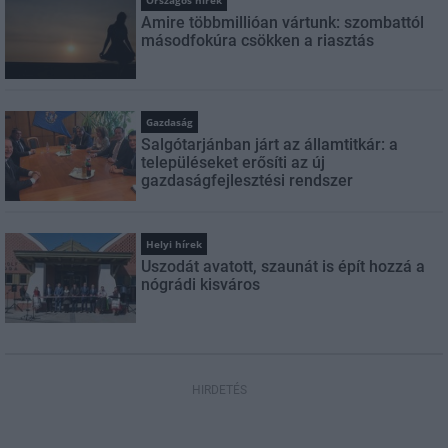
Országos hírek
Amire többmillióan vártunk: szombattól
másodfokúra csökken a riasztás
Gazdaság
Salgótarjánban járt az államtitkár: a
településeket erősíti az új
gazdaságfejlesztési rendszer
Helyi hírek
Uszodát avatott, szaunát is épít hozzá a
nógrádi kisváros
HIRDETÉS