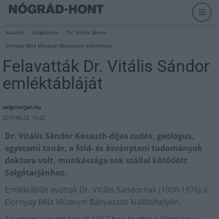
Aktuális
Salgótarján
Dr. Vitális Sándor
Dornyay Béla Múzeum Bányászati kiállítóhely
Felavatták Dr. Vitális Sándor
emléktábláját
salgotarjan.hu
2017.06.23. 15:22
Dr. Vitális Sándor Kossuth-díjas tudós, geológus,
egyetemi tanár, a föld- és ásványtani tudományok
doktora volt, munkássága sok szállal kötődött
Salgótarjánhoz.
Emléktáblát avattak Dr. Vitális Sándornak (1900-1976) a
Dornyay Béla Múzeum Bányászati kiállítóhelyén.