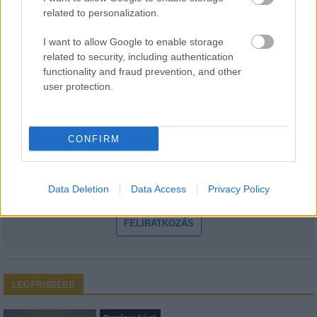
related to personalization.
I want to allow Google to enable storage
HÍRLEVÉL
related to security, including authentication
functionality and fraud prevention, and other
Név
user protection.
E-mail cím
CONFIRM
Feliratkozom a hírlevélre és elfogadom az
adatvédelmi
Data Deletion
Data Access
Privacy Policy
szabályzatot!
FELIRATKOZÁS
LEGFRISSEBB