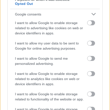
Opted Out
Nem az üres, hanem az okosan működő
épület energiatakarékos
Google consents
I want to allow Google to enable storage
related to advertising like cookies on web or
device identifiers in apps.
Újragondolják Lipótváros rejtett, zöld
parkját
I want to allow my user data to be sent to
Google for online advertising purposes.
I want to allow Google to send me
Történelmi táj, amelynek minden köve
personalized advertising.
mesél – megújul a tatai Angolkert
I want to allow Google to enable storage
related to analytics like cookies on web or
device identifiers in apps.
M1 bővítés: már zajlik a teljesen új
Bicske Kelet csomópont építése
I want to allow Google to enable storage
related to functionality of the website or app.
I want to allow Google to enable storage