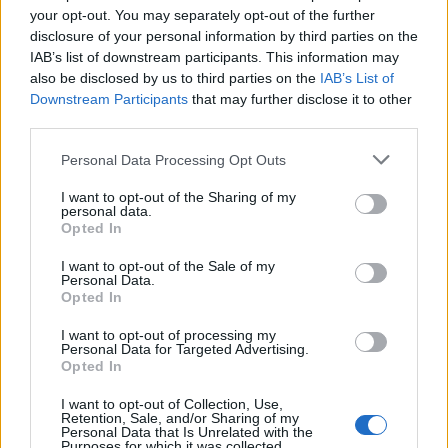
your opt-out. You may separately opt-out of the further
Klíma-X
disclosure of your personal information by third parties on the
IAB’s list of downstream participants. This information may
also be disclosed by us to third parties on the
IAB’s List of
Downstream Participants
that may further disclose it to other
third parties.
Please note that this website/app uses one or more Google
Personal Data Processing Opt Outs
services and may gather and store information including but
not limited to your visit or usage behaviour. You may click to
I want to opt-out of the Sharing of my
personal data.
grant or deny consent to Google and its third-party tags to
Opted In
use your data for below specified purposes in below Google
consent section.
I want to opt-out of the Sale of my
parkolók
Zugló
Budapest
közbeszerzés
Personal Data.
Opted In
Új vízáteresztő burkolatú parkolók épülnek Zuglóban
– helyben tartják a csapadékvizet
I want to opt-out of processing my
Personal Data for Targeted Advertising.
Keresik a kivitelezőt 45 új parkolóhely kialakítására Budapesten,
Opted In
a XIV. kerületi Zsivora parkban. A beruházás számos
klímavédelmi megoldást is tartalmaz: a csapadékvíz helyben
I want to opt-out of Collection, Use,
Retention, Sale, and/or Sharing of my
hasznosítását, a zöldfelület rendezését és a park megóvását.
Personal Data that Is Unrelated with the
Purposes for which it was collected.