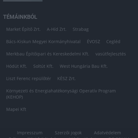
TÉMÁINKBÓL
Market Építő Zrt.
A-Híd Zrt.
Strabag
Bács-Kiskun Megyei Kormányhivatal
ÉVOSZ
Cegléd
Merkbau Építőipari és Kereskedelmi Kft.
vasútfejlesztés
Hódút Kft.
Soltút Kft.
West Hungária Bau Kft.
Liszt Ferenc repülőtér
KÉSZ Zrt.
Környezeti és Energiahatékonysági Operatív Program
(KEHOP)
Mapei Kft
Impresszum
Szerzői jogok
Adatvédelem