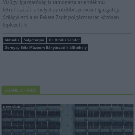
Vízügyi Igazgatóság is támogatta az emlékmű
létrehozását, amelyet az utóbbi szervezet igazgatója,
Szilágyi Attila és Fekete Zsolt polgármester közösen
leplezett le.
Aktuális
Salgótarján
Dr. Vitális Sándor
Dornyay Béla Múzeum Bányászati kiállítóhely
AJÁNLJUK MÉG
Helyi hírek