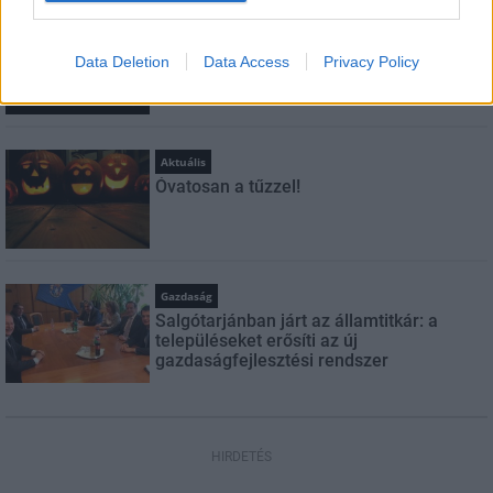
Országos hírek
Amire többmillióan vártunk: szombattól
Data Deletion
Data Access
Privacy Policy
másodfokúra csökken a riasztás
Aktuális
Óvatosan a tűzzel!
Gazdaság
Salgótarjánban járt az államtitkár: a
településeket erősíti az új
gazdaságfejlesztési rendszer
HIRDETÉS