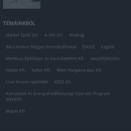
TÉMÁINKBÓL
Market Építő Zrt.
A-Híd Zrt.
Strabag
Bács-Kiskun Megyei Kormányhivatal
ÉVOSZ
Cegléd
Merkbau Építőipari és Kereskedelmi Kft.
vasútfejlesztés
Hódút Kft.
Soltút Kft.
West Hungária Bau Kft.
Liszt Ferenc repülőtér
KÉSZ Zrt.
Környezeti és Energiahatékonysági Operatív Program
(KEHOP)
Mapei Kft