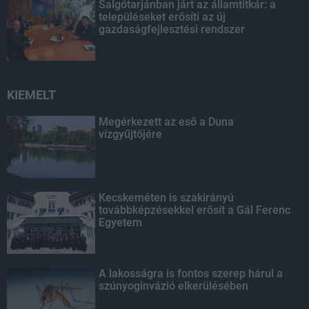
Salgótarjánban járt az államtitkár: a
településeket erősíti az új
gazdaságfejlesztési rendszer
KIEMELT
Megérkezett az eső a Duna
vízgyűjtőjére
Kecskeméten is szakirányú
továbbképzésekkel erősít a Gál Ferenc
Egyetem
A lakosságra is fontos szerep hárul a
szúnyoginvázió elkerülésében