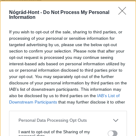
MAGYAR ÉPÍTŐK
Nógrád-Hont -
Do Not Process My Personal
Information
Mi épül?
If you wish to opt-out of the sale, sharing to third parties, or
processing of your personal or sensitive information for
targeted advertising by us, please use the below opt-out
section to confirm your selection. Please note that after your
opt-out request is processed you may continue seeing
interest-based ads based on personal information utilized by
us or personal information disclosed to third parties prior to
your opt-out. You may separately opt-out of the further
disclosure of your personal information by third parties on the
IAB’s list of downstream participants. This information may
also be disclosed by us to third parties on the
IAB’s List of
Belváros-Lipótváros
játszótér
Downstream Participants
that may further disclose it to other
Város-Teampannon Kereskedelmi és Szolgáltató Kft.
parkfelújítás
third parties.
Újragondolják Lipótváros rejtett, zöld parkját
Please note that this website/app uses one or more Google
Personal Data Processing Opt Outs
Indulhat a Honvéd tér megújításának tervezése, ahol a
services and may gather and store information including but
klímatudatos gondolkodás és a helyi identitás erősítése kerül a
not limited to your visit or usage behaviour. You may click to
I want to opt-out of the Sharing of my
personal data.