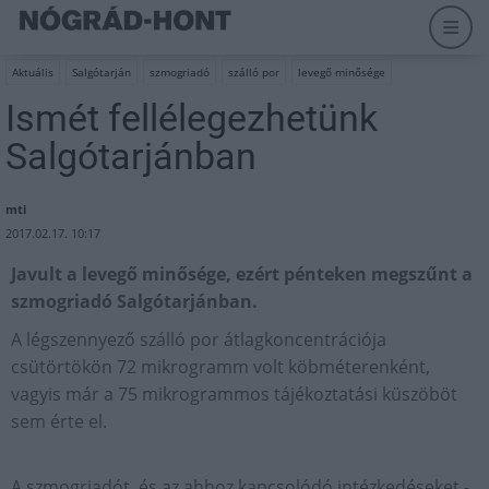
Aktuális
Salgótarján
szmogriadó
szálló por
levegő minősége
Ismét fellélegezhetünk
Salgótarjánban
mti
2017.02.17. 10:17
Javult a levegő minősége, ezért pénteken megszűnt a
szmogriadó Salgótarjánban.
A légszennyező szálló por átlagkoncentrációja
csütörtökön 72 mikrogramm volt köbméterenként,
vagyis már a 75 mikrogrammos tájékoztatási küszöböt
sem érte el.
A szmogriadót, és az ahhoz kapcsolódó intézkedéseket -