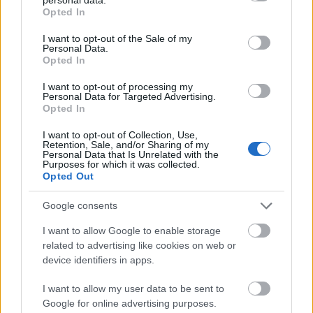
középpontba.
grant or deny consent to Google and its third-party tags to
Opted In
use your data for below specified purposes in below Google
consent section.
Történelmi táj, amelynek minden köve
I want to opt-out of the Sale of my
mesél – megújul a tatai Angolkert
Personal Data.
Opted In
I want to opt-out of processing my
Personal Data for Targeted Advertising.
Opted In
M1 bővítés: már zajlik a teljesen új
Bicske Kelet csomópont építése
I want to opt-out of Collection, Use,
Retention, Sale, and/or Sharing of my
Personal Data that Is Unrelated with the
Purposes for which it was collected.
Opted Out
Új gyalogosátkelők és jelzőlámpás
csomópont épül Angyalföldön
Google consents
I want to allow Google to enable storage
related to advertising like cookies on web or
device identifiers in apps.
Másfélszeresére bővítik
Hódmezővásárhely jó hírű református
I want to allow my user data to be sent to
iskoláját
Google for online advertising purposes.