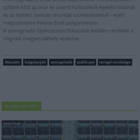
többek közt az avar és a kerti hulladékok égetési tilalmát
és az építési, bontási munkák szüneteltetését - ezért
megszüntette Fekete Zsolt polgármester.
A szmogriadó tájékoztatási fokozatát kedden rendelte a
nógrádi megyeszékhely vezetője.
Aktuális
Salgótarján
szmogriadó
szálló por
levegő minősége
AJÁNLJUK MÉG
Helyi hírek