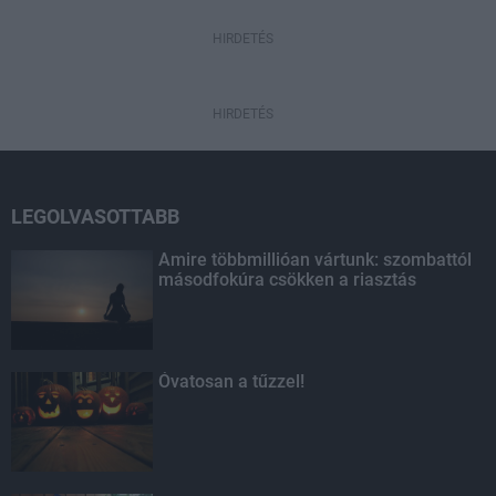
HIRDETÉS
HIRDETÉS
LEGOLVASOTTABB
Amire többmillióan vártunk: szombattól
másodfokúra csökken a riasztás
Óvatosan a tűzzel!