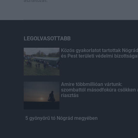
aszfaltozás.
LEGOLVASOTTABB
Közös gyakorlatot tartottak Nógrá
és Pest területi védelmi bizottsága
Amire többmillióan vártunk:
szombattól másodfokúra csökken 
riasztás
5 gyönyörű tó Nógrád megyében