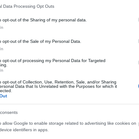
tő és korrigálható. Hozzátette, az utóbbi időben
l Data Processing Opt Outs
ti ezt a személyességet.
osság és az objektív jog teljes mértékben soha el nem
o opt-out of the Sharing of my personal data.
t a jogbiztonság és a jog semlegessége.
In
n nem alacsonyítja le a jogászokat, mert naggyá teszi
Péter.
o opt-out of the Sale of my Personal Data.
öke arról beszélt, a 2012-es igazságügyi modellváltás
In
edett a szakmai színvonal, csökkent az ügyhátralék, a
to opt-out of processing my Personal Data for Targeted
an kedvező, mint most, és erősödött a bíróságokba
ing.
In
az integritásszabályzat olyan eszközt ad a bírósági
tt társadalmi bizalom és ezzel együtt a szervezet
o opt-out of Collection, Use, Retention, Sale, and/or Sharing
ka, a kinyilvánított erkölcsi értékek teremtik meg az
ersonal Data that Is Unrelated with the Purposes for which it
lected.
val és az időszerű ítélkezéssel párosulva elismert,
Out
ezetet eredményez, és képes megfelelni a modern kor
en kiugróan megnövekedő ügymennyiség kezelésének,
consents
kben láthattuk.
o allow Google to enable storage related to advertising like cookies on
gen csaknem száz bíró és igazságügyi alkalmazott
evice identifiers in apps.
mutató életpályájának elismeréseként - Juhász Andor-