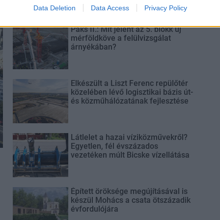
Data Deletion
Data Access
Privacy Policy
Paks II.: Mit jelent az 5. blokk új
mérföldköve a felülvizsgálat
árnyékában?
Elkészült a Liszt Ferenc repülőtér
közelében lévő logisztikai bázis út-
és közműhálózatának fejlesztése
Látlelet a hazai víziközművekről?
Egyetlen, fél évszázados
vezetéken múlt Bicske vízellátása
Épített öröksége megújításával is
készül Mohács a csata ötszázadik
évfordulójára