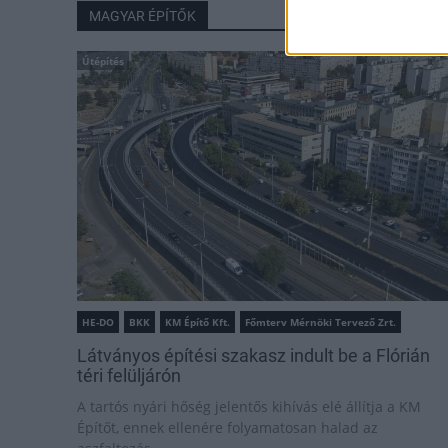
MAGYAR ÉPÍTŐK
Útépítés
HE-DO
BKK
KM Építő Kft.
Főmterv Mérnöki Tervező Zrt.
Látványos építési szakasz indult be a Flórián
téri felüljárón
A tartós nyári hőség jelentős kihívás elé állítja a KM
Építőt, ennek ellenére folyamatosan halad az