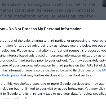
a ítéleteknek a bíróságokba vetett bizalmat kellene
otmányos szerepüket, ítélkezésükben külső befolyástól
 által megalkotott anyagi és eljárásjogi szabályok
tek megalapozottságának felülvizsgálatára hivatott
ont -
Do Not Process My Personal Information
őfal, amelynek a szilárdságára oda kell figyelni, a
to opt-out of the sale, sharing to third parties, or processing of your per
nek való alávetettség. Egyetlen jogász sem képes
formation for targeted advertising by us, please use the below opt-out s
önmaga nem tud igazságot teremteni, a pozitív jog
r selection. Please note that after your opt-out request is processed y
. Megfogalmazása szerint azonban vannak jogállami
eing interest-based ads based on personal information utilized by us or
rországon a '90-es években levezényeltek -, és arra
disclosed to third parties prior to your opt-out. You may separately opt-
 arra, "amikor egy nagy magyar alkotmányjogász
losure of your personal information by third parties on the IAB’s list of
. This information may also be disclosed by us to third parties on the
IA
Participants
that may further disclose it to other third parties.
győződéseket intézményesíteni kell - jegyezte meg.
saját személyükben kell őrizniük a jogrendszer
 that this website/app uses one or more Google services and may gath
including but not limited to your visit or usage behaviour. You may click 
an is képesek lennének.
 to Google and its third-party tags to use your data for below specifi
pcsolatban Darák Péter azt mondta: amíg a bíró a jog
ogle consent section.
és és a jogászi érvelés kereteihez, addig az ítélet jogi