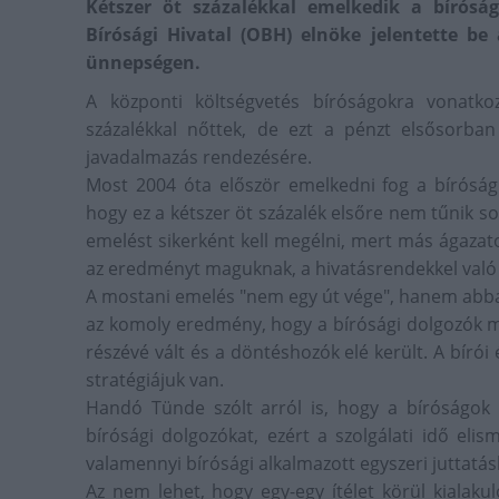
Kétszer öt százalékkal emelkedik a bírósá
Bírósági Hivatal (OBH) elnöke jelentette be
ünnepségen.
A központi költségvetés bíróságokra vonatko
százalékkal nőttek, de ezt a pénzt elsősorban
javadalmazás rendezésére.
Most 2004 óta először emelkedni fog a bírósági
hogy ez a kétszer öt százalék elsőre nem tűnik so
emelést sikerként kell megélni, mert más ágazato
az eredményt maguknak, a hivatásrendekkel való 
A mostani emelés "nem egy út vége", hanem abba
az komoly eredmény, hogy a bírósági dolgozók 
részévé vált és a döntéshozók elé került. A bíró
stratégiájuk van.
Handó Tünde szólt arról is, hogy a bíróságok 
bírósági dolgozókat, ezért a szolgálati idő eli
valamennyi bírósági alkalmazott egyszeri juttatá
Az nem lehet, hogy egy-egy ítélet körül kialaku