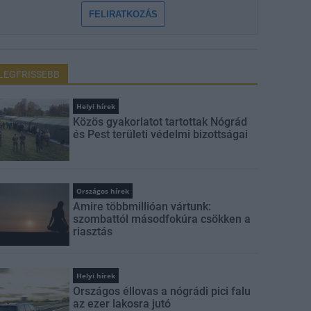
FELIRATKOZÁS
LEGFRISSEBB
Helyi hírek
Közös gyakorlatot tartottak Nógrád
és Pest területi védelmi bizottságai
Országos hírek
Amire többmillióan vártunk:
szombattól másodfokúra csökken a
riasztás
Helyi hírek
Országos éllovas a nógrádi pici falu
az ezer lakosra jutó