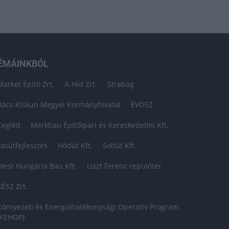
ÉMÁINKBÓL
Market Építő Zrt.
A-Híd Zrt.
Strabag
Bács-Kiskun Megyei Kormányhivatal
ÉVOSZ
Cegléd
Merkbau Építőipari és Kereskedelmi Kft.
vasútfejlesztés
Hódút Kft.
Soltút Kft.
West Hungária Bau Kft.
Liszt Ferenc repülőtér
KÉSZ Zrt.
Környezeti és Energiahatékonysági Operatív Program
(KEHOP)