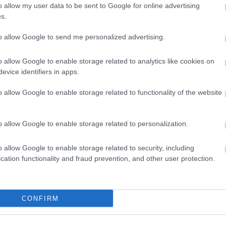
o allow my user data to be sent to Google for online advertising
blabírói, címzetes törvényszéki bírói, kúriai tanácsosi,
s.
őbb ügyész, Sulyok Tamás, az Alkotmánybíróság
to allow Google to send me personalized advertising.
l államtitkár, valamint több volt legfelsőbb bírósági
o allow Google to enable storage related to analytics like cookies on
a elnöke volt 1925 és 1934 között. A bíróságok napját
evice identifiers in apps.
, a független bírói hatalmat megalapozó 1869. évi IV.
o allow Google to enable storage related to functionality of the website
o allow Google to enable storage related to personalization.
o allow Google to enable storage related to security, including
cation functionality and fraud prevention, and other user protection.
CONFIRM