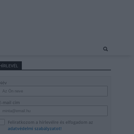
HÍRLEVÉL
Név
E-mail cím
Feliratkozom a hírlevélre és elfogadom az
adatvédelmi szabályzatot!