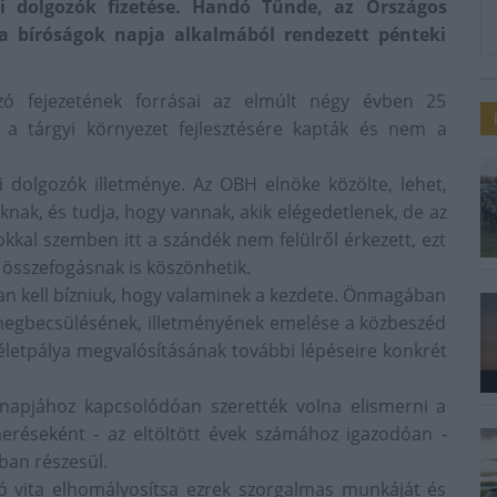
gi dolgozók fizetése. Handó Tünde, az Országos
 a bíróságok napja alkalmából rendezett pénteki
zó fejezetének forrásai az elmúlt négy évben 25
 a tárgyi környezet fejlesztésére kapták és nem a
 dolgozók illetménye. Az OBH elnöke közölte, lehet,
knak, és tudja, hogy vannak, akik elégedetlenek, de az
kkal szemben itt a szándék nem felülről érkezett, ezt
összefogásnak is köszönhetik.
n kell bízniuk, hogy valaminek a kezdete. Önmagában
megbecsülésének, illetményének emelése a közbeszéd
i életpálya megvalósításának további lépéseire konkrét
napjához kapcsolódóan szerették volna elismerni a
smeréseként - az eltöltött évek számához igazodóan -
sban részesül.
ló vita elhomályosítsa ezrek szorgalmas munkáját és