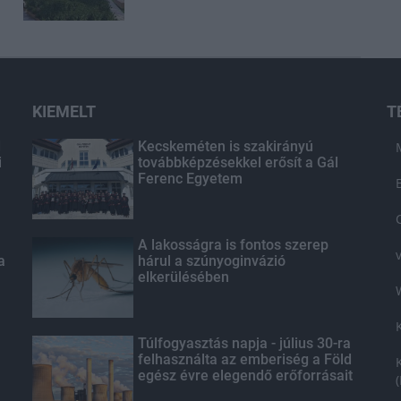
KIEMELT
T
d
Kecskeméten is szakirányú
i
továbbképzésekkel erősít a Gál
Ferenc Egyetem
A lakosságra is fontos szerep
a
hárul a szúnyoginvázió
elkerülésében
Túlfogyasztás napja - július 30-ra
felhasználta az emberiség a Föld
egész évre elegendő erőforrásait