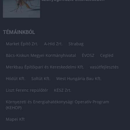
TÉMÁINKBÓL
Market Építő Zrt.
A-Híd Zrt.
Strabag
Bács-Kiskun Megyei Kormányhivatal
ÉVOSZ
Cegléd
Merkbau Építőipari és Kereskedelmi Kft.
vasútfejlesztés
Hódút Kft.
Soltút Kft.
West Hungária Bau Kft.
Liszt Ferenc repülőtér
KÉSZ Zrt.
Környezeti és Energiahatékonysági Operatív Program
(KEHOP)
Mapei Kft