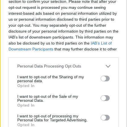
section to confirm your selection. Please note that after your
LEGFRISSEBB
opt-out request is processed you may continue seeing
interest-based ads based on personal information utilized by
Országos hírek
us or personal information disclosed to third parties prior to
Megérkezett az eső a Duna vízgyűjtőjére
your opt-out. You may separately opt-out of the further
disclosure of your personal information by third parties on the
IAB’s list of downstream participants. This information may
also be disclosed by us to third parties on the
IAB’s List of
Downstream Participants
that may further disclose it to other
Országos hírek
third parties.
Amire többmillióan vártunk: szombattól
másodfokúra csökken a riasztás
Please note that this website/app uses one or more Google
Personal Data Processing Opt Outs
services and may gather and store information including but
not limited to your visit or usage behaviour. You may click to
I want to opt-out of the Sharing of my
personal data.
grant or deny consent to Google and its third-party tags to
Országos hírek
Opted In
use your data for below specified purposes in below Google
Kecskeméten is szakirányú
consent section.
továbbképzésekkel erősít a Gál Ferenc
I want to opt-out of the Sale of my
Personal Data.
Egyetem
Opted In
I want to opt-out of processing my
Personal Data for Targeted Advertising.
Opted In
HIRDETÉS