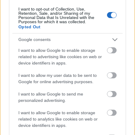
I want to opt-out of Collection, Use,
Retention, Sale, and/or Sharing of my
Personal Data that Is Unrelated with the
HIRDETÉS
Purposes for which it was collected.
Opted Out
Google consents
HIRDETÉS
I want to allow Google to enable storage
related to advertising like cookies on web or
device identifiers in apps.
LEGOLVASOTTABB
I want to allow my user data to be sent to
Amire többmillióan vártunk: szombattól
Google for online advertising purposes.
másodfokúra csökken a riasztás
I want to allow Google to send me
personalized advertising.
I want to allow Google to enable storage
Salgótarjánban járt az államtitkár: a
településeket erősíti az új
related to analytics like cookies on web or
gazdaságfejlesztési rendszer
device identifiers in apps.