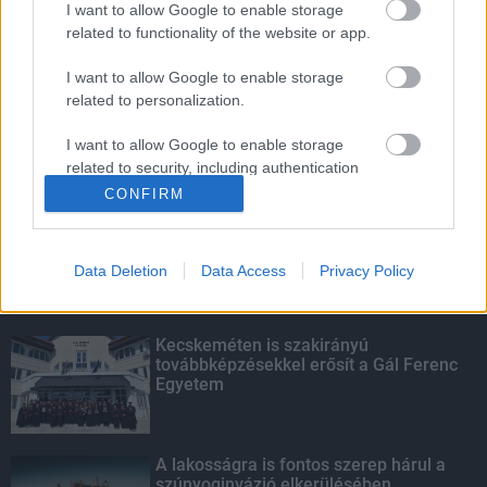
I want to allow Google to enable storage
related to functionality of the website or app.
Sok kicsi sokra megy
I want to allow Google to enable storage
related to personalization.
I want to allow Google to enable storage
related to security, including authentication
KIEMELT
functionality and fraud prevention, and other
CONFIRM
user protection.
Megérkezett az eső a Duna
vízgyűjtőjére
Data Deletion
Data Access
Privacy Policy
Kecskeméten is szakirányú
továbbképzésekkel erősít a Gál Ferenc
Egyetem
A lakosságra is fontos szerep hárul a
szúnyoginvázió elkerülésében