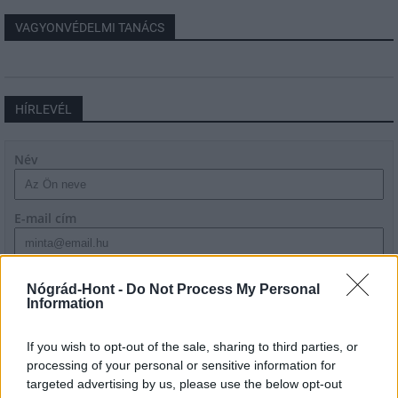
VAGYONVÉDELMI TANÁCS
HÍRLEVÉL
Név
E-mail cím
Feliratkozom a hírlevélre és elfogadom az
adatvédelmi
Nógrád-Hont -
Do Not Process My Personal
szabályzatot!
Information
FELIRATKOZÁS
If you wish to opt-out of the sale, sharing to third parties, or
processing of your personal or sensitive information for
targeted advertising by us, please use the below opt-out