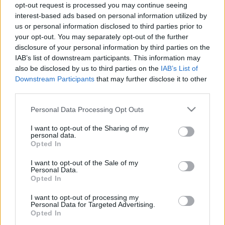
opt-out request is processed you may continue seeing
Országos hírek
interest-based ads based on personal information utilized by
Amire többmillióan vártunk: szombattól
másodfokúra csökken a riasztás
us or personal information disclosed to third parties prior to
your opt-out. You may separately opt-out of the further
disclosure of your personal information by third parties on the
IAB’s list of downstream participants. This information may
Országos hírek
also be disclosed by us to third parties on the
IAB’s List of
Kecskeméten is szakirányú
Downstream Participants
that may further disclose it to other
továbbképzésekkel erősít a Gál Ferenc
third parties.
Egyetem
Please note that this website/app uses one or more Google
Personal Data Processing Opt Outs
services and may gather and store information including but
not limited to your visit or usage behaviour. You may click to
I want to opt-out of the Sharing of my
Országos hírek
personal data.
grant or deny consent to Google and its third-party tags to
A lakosságra is fontos szerep hárul a
Opted In
szúnyoginvázió elkerülésében
use your data for below specified purposes in below Google
consent section.
I want to opt-out of the Sale of my
Personal Data.
Opted In
I want to opt-out of processing my
HIRDETÉS
Personal Data for Targeted Advertising.
Opted In