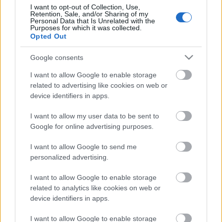
I want to opt-out of Collection, Use,
HIRDETÉS
Retention, Sale, and/or Sharing of my
Personal Data that Is Unrelated with the
Purposes for which it was collected.
Opted Out
HIRDETÉS
Google consents
I want to allow Google to enable storage
related to advertising like cookies on web or
LEGOLVASOTTABB
device identifiers in apps.
Közös gyakorlatot tartottak Nógrád és
I want to allow my user data to be sent to
Pest területi védelmi bizottságai
Google for online advertising purposes.
I want to allow Google to send me
personalized advertising.
5 gyönyörű tó Nógrád megyében
I want to allow Google to enable storage
related to analytics like cookies on web or
device identifiers in apps.
Amire többmillióan vártunk: szombattól
I want to allow Google to enable storage