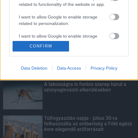
másodfokúra csökken a riasztás
related to functionality of the website or app.
I want to allow Google to enable storage
related to personalization.
I want to allow Google to enable storage
KIEMELT
related to security, including authentication
CONFIRM
functionality and fraud prevention, and other
Kecskeméten is szakirányú
továbbképzésekkel erősít a Gál Ferenc
user protection.
Egyetem
Data Deletion
Data Access
Privacy Policy
A lakosságra is fontos szerep hárul a
szúnyoginvázió elkerülésében
Túlfogyasztás napja - július 30-ra
felhasználta az emberiség a Föld egész
évre elegendő erőforrásait