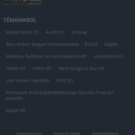
TÉMÁINKBÓL
Market Építő Zrt.
A-Híd Zrt.
Strabag
Bács-Kiskun Megyei Kormányhivatal
ÉVOSZ
Cegléd
Merkbau Építőipari és Kereskedelmi Kft.
vasútfejlesztés
Hódút Kft.
Soltút Kft.
West Hungária Bau Kft.
Liszt Ferenc repülőtér
KÉSZ Zrt.
Környezeti és Energiahatékonysági Operatív Program
(KEHOP)
Mapei Kft
Impresszum
Szerzői jogok
Adatvédelem