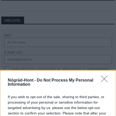
HÍRLEVÉL
Név
E-mail cím
Feliratkozom a hírlevélre és elfogadom az
adatvédelmi
szabályzatot!
Nógrád-Hont -
Do Not Process My Personal
Information
FELIRATKOZÁS
If you wish to opt-out of the sale, sharing to third parties, or
processing of your personal or sensitive information for
LEGFRISSEBB
targeted advertising by us, please use the below opt-out
section to confirm your selection. Please note that after your