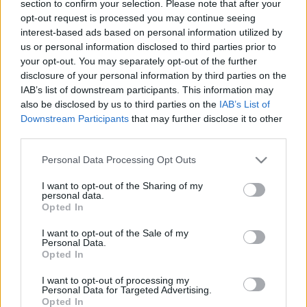
section to confirm your selection. Please note that after your
LEGFRISSEBB
opt-out request is processed you may continue seeing
interest-based ads based on personal information utilized by
Országos hírek
us or personal information disclosed to third parties prior to
Amire többmillióan vártunk: szombattól
your opt-out. You may separately opt-out of the further
másodfokúra csökken a riasztás
disclosure of your personal information by third parties on the
IAB’s list of downstream participants. This information may
also be disclosed by us to third parties on the
IAB’s List of
Downstream Participants
that may further disclose it to other
Országos hírek
third parties.
Kecskeméten is szakirányú
továbbképzésekkel erősít a Gál Ferenc
Please note that this website/app uses one or more Google
Personal Data Processing Opt Outs
Egyetem
services and may gather and store information including but
not limited to your visit or usage behaviour. You may click to
I want to opt-out of the Sharing of my
personal data.
grant or deny consent to Google and its third-party tags to
Országos hírek
Opted In
use your data for below specified purposes in below Google
A lakosságra is fontos szerep hárul a
consent section.
szúnyoginvázió elkerülésében
I want to opt-out of the Sale of my
Personal Data.
Opted In
I want to opt-out of processing my
Personal Data for Targeted Advertising.
Opted In
HIRDETÉS