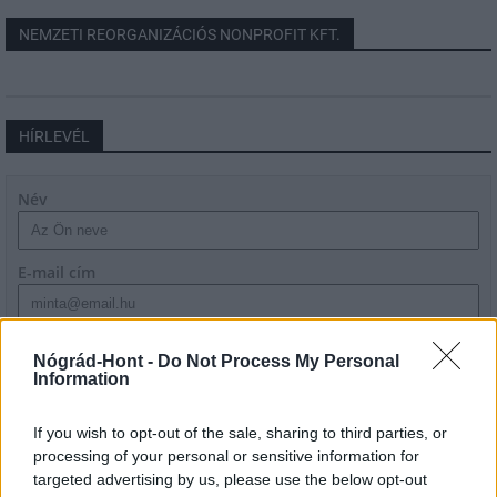
NEMZETI REORGANIZÁCIÓS NONPROFIT KFT.
HÍRLEVÉL
Név
E-mail cím
Feliratkozom a hírlevélre és elfogadom az
adatvédelmi
Nógrád-Hont -
Do Not Process My Personal
szabályzatot!
Information
FELIRATKOZÁS
If you wish to opt-out of the sale, sharing to third parties, or
processing of your personal or sensitive information for
targeted advertising by us, please use the below opt-out