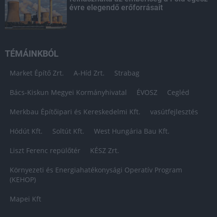
évre elegendő erőforrásait
TÉMÁINKBÓL
Market Építő Zrt.
A-Híd Zrt.
Strabag
Bács-Kiskun Megyei Kormányhivatal
ÉVOSZ
Cegléd
Merkbau Építőipari és Kereskedelmi Kft.
vasútfejlesztés
Hódút Kft.
Soltút Kft.
West Hungária Bau Kft.
Liszt Ferenc repülőtér
KÉSZ Zrt.
Környezeti és Energiahatékonysági Operatív Program
(KEHOP)
Mapei Kft