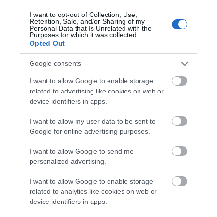
I want to opt-out of Collection, Use,
Retention, Sale, and/or Sharing of my
Personal Data that Is Unrelated with the
HIRDETÉS
Purposes for which it was collected.
Opted Out
Google consents
HIRDETÉS
I want to allow Google to enable storage
related to advertising like cookies on web or
device identifiers in apps.
LEGOLVASOTTABB
I want to allow my user data to be sent to
Közös gyakorlatot tartottak Nógrád és
Google for online advertising purposes.
Pest területi védelmi bizottságai
I want to allow Google to send me
personalized advertising.
I want to allow Google to enable storage
Amire többmillióan vártunk: szombattól
másodfokúra csökken a riasztás
related to analytics like cookies on web or
device identifiers in apps.