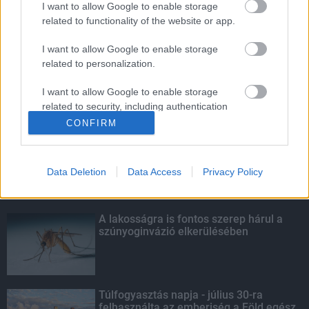
I want to allow Google to enable storage
related to functionality of the website or app.
5 gyönyörű tó Nógrád megyében
I want to allow Google to enable storage
related to personalization.
I want to allow Google to enable storage
related to security, including authentication
KIEMELT
functionality and fraud prevention, and other
CONFIRM
user protection.
Kecskeméten is szakirányú
továbbképzésekkel erősít a Gál Ferenc
Egyetem
Data Deletion
Data Access
Privacy Policy
A lakosságra is fontos szerep hárul a
szúnyoginvázió elkerülésében
Túlfogyasztás napja - július 30-ra
felhasználta az emberiség a Föld egész