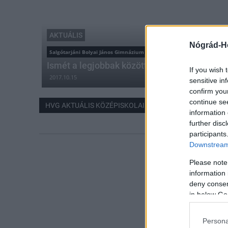
AKTUÁLIS
Nógrád-H
Salgótarjáni Bolyai János Gimnázium
Ismét a legjobbak között a salgótarjáni Boly
If you wish 
2017.10.15
sensitive in
confirm you
continue se
HVG AKTUÁLIS KÖZÉPISKOLAI RANGSOR
information 
further disc
participants
Downstream 
Please note
information 
deny consent
in below Go
Persona