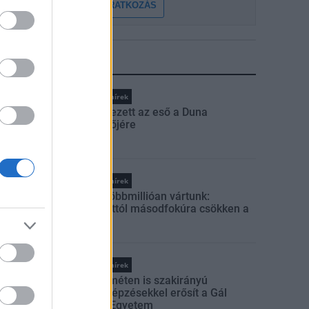
FELIRATKOZÁS
LEGFRISSEBB
Országos hírek
Megérkezett az eső a Duna
vízgyűjtőjére
Országos hírek
Amire többmillióan vártunk:
szombattól másodfokúra csökken a
riasztás
Országos hírek
Kecskeméten is szakirányú
továbbképzésekkel erősít a Gál
Ferenc Egyetem