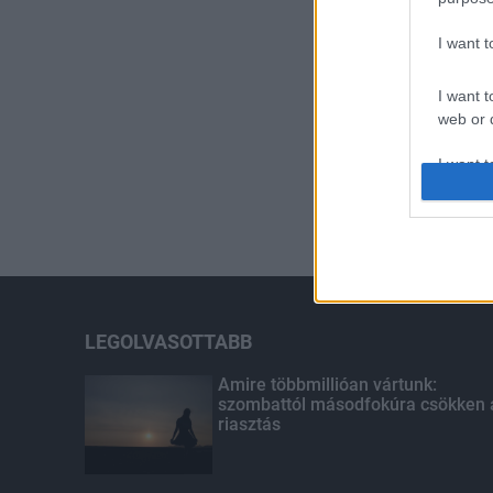
I want 
I want t
web or d
I want t
or app.
I want t
I want t
authenti
LEGOLVASOTTABB
Amire többmillióan vártunk:
szombattól másodfokúra csökken 
riasztás