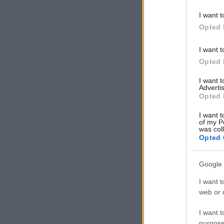
I want t
Opted 
I want t
Opted 
I want 
Advertis
Opted 
I want t
of my P
was col
Opted 
Google 
I want t
web or d
I want t
purpose