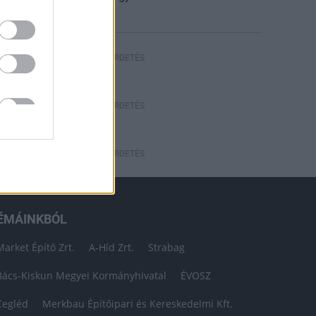
HIRDETÉS
HIRDETÉS
HIRDETÉS
ÉMÁINKBÓL
Market Építő Zrt.
A-Híd Zrt.
Strabag
Bács-Kiskun Megyei Kormányhivatal
ÉVOSZ
Cegléd
Merkbau Építőipari és Kereskedelmi Kft.