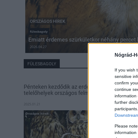
ORSZÁGOS HÍREK
fülesbagoly
Emiatt érdemes szürkületkor néhány percet 
2026.04.27
Nógrád-H
FÜLESBAGOLY
If you wish 
sensitive in
confirm you
Pénteken kezdődik az erdei fülesbagoly-
continue se
telelőhelyek országos felmérése
information 
further disc
2025.01.21
participants
Országos hírek
Downstream 
Please note
information 