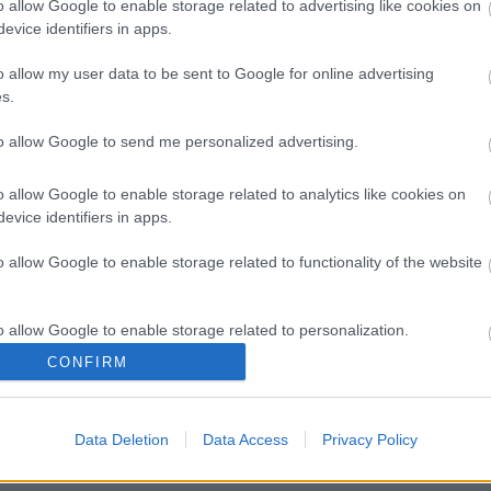
o allow Google to enable storage related to advertising like cookies on
evice identifiers in apps.
o allow my user data to be sent to Google for online advertising
s.
to allow Google to send me personalized advertising.
o allow Google to enable storage related to analytics like cookies on
evice identifiers in apps.
o allow Google to enable storage related to functionality of the website
Pénteken kezdődik és január 23-ig tart az erdei
fülesbagoly-telelőhelyek országos felmérése, amelyhez
a lakosság segítségét kéri a Magyar Madártani és
o allow Google to enable storage related to personalization.
Természetvédelmi Egyesület (MME).
CONFIRM
o allow Google to enable storage related to security, including
cation functionality and fraud prevention, and other user protection.
Data Deletion
Data Access
Privacy Policy