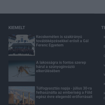
KIEMELT
T
Kecskeméten is szakirányú
továbbképzésekkel erősít a Gál
Ferenc Egyetem
A lakosságra is fontos szerep
hárul a szúnyoginvázió
elkerülésében
Túlfogyasztás napja - július 30-ra
felhasználta az emberiség a Föld
egész évre elegendő erőforrásait