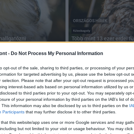
ORSZÁGOS HÍREK
fülesbagoly
hallgatózni
Több mint 13 ezer erdei f
2025.03.11
ont -
Do Not Process My Personal Information
to opt-out of the sale, sharing to third parties, or processing of your per
formation for targeted advertising by us, please use the below opt-out s
r selection. Please note that after your opt-out request is processed y
Pénteken kezdődik az
eing interest-based ads based on personal information utilized by us or
erdei fülesbagoly telelőhelyeinek országos
disclosed to third parties prior to your opt-out. You may separately opt-
felmérése
losure of your personal information by third parties on the IAB’s list of
. This information may also be disclosed by us to third parties on the
IA
2024.01.15
Participants
that may further disclose it to other third parties.
Országos hírek
 that this website/app uses one or more Google services and may gath
including but not limited to your visit or usage behaviour. You may click 