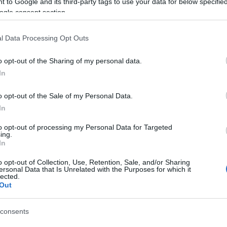
 to Google and its third-party tags to use your data for below specifi
ogle consent section.
l Data Processing Opt Outs
o opt-out of the Sharing of my personal data.
In
o opt-out of the Sale of my Personal Data.
Pénteken kezdődik és január 22-ig tart az
In
erdei fülesbagoly telelőhelyeinek országos felmérése,
to opt-out of processing my Personal Data for Targeted
amelyhez a lakosság segítségét kéri a Magyar
ing.
Madártani és Természetvédelmi Egyesület (MME).
In
o opt-out of Collection, Use, Retention, Sale, and/or Sharing
ersonal Data that Is Unrelated with the Purposes for which it
Pénteken kezdődik az erdei fülesbagoly-
lected.
telelőhelyek országos felmérése
Out
2023.01.17
consents
Országos hírek