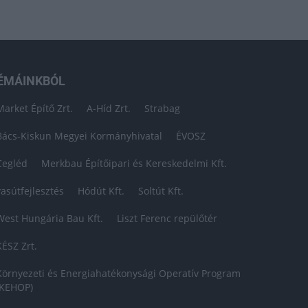
ÉMÁINKBÓL
Market Építő Zrt.
A-Híd Zrt.
Strabag
Bács-Kiskun Megyei Kormányhivatal
ÉVOSZ
Cegléd
Merkbau Építőipari és Kereskedelmi Kft.
vasútfejlesztés
Hódút Kft.
Soltút Kft.
West Hungária Bau Kft.
Liszt Ferenc repülőtér
KÉSZ Zrt.
Környezeti és Energiahatékonysági Operatív Program
(KEHOP)