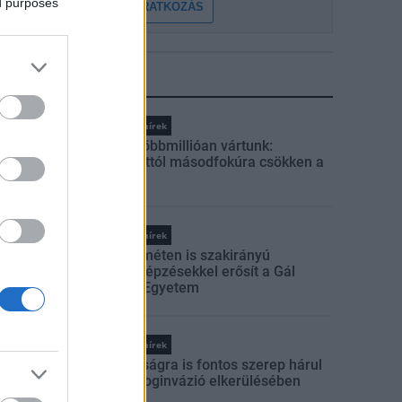
ed purposes
FELIRATKOZÁS
LEGFRISSEBB
Országos hírek
Amire többmillióan vártunk:
szombattól másodfokúra csökken a
riasztás
Országos hírek
Kecskeméten is szakirányú
továbbképzésekkel erősít a Gál
Ferenc Egyetem
Országos hírek
A lakosságra is fontos szerep hárul
a szúnyoginvázió elkerülésében