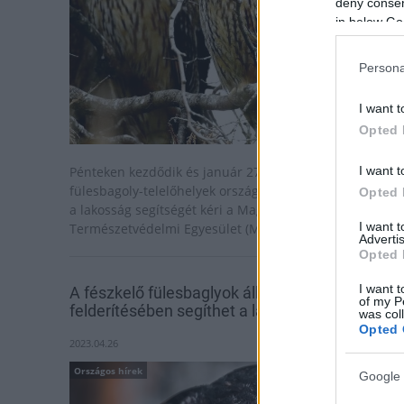
deny consent
in below Go
Persona
I want t
Opted 
I want t
Pénteken kezdődik és január 27-ig tart az erdei
fülesbagoly-telelőhelyek országos felmérése, amelyhez
Opted 
a lakosság segítségét kéri a Magyar Madártani és
I want 
Természetvédelmi Egyesület (MME).
Advertis
Opted 
I want t
A fészkelő fülesbaglyok állományának
of my P
felderítésében segíthet a lakosság
was col
Opted 
2023.04.26
Országos hírek
Google 