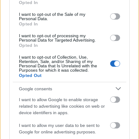
Opted In
Országos hírek
use your data for below specified purposes in below Google
Szakirányú továbbképzésekkel segíti
consent section.
I want to opt-out of the Sale of my
idén is a társadalmi kihívások leküzdését
Personal Data.
a Gál Ferenc Egyetem
Opted In
I want to opt-out of processing my
Personal Data for Targeted Advertising.
Országos hírek
Opted In
A lakosságra is fontos szerep hárul a
szúnyoginvázió elkerülésében
I want to opt-out of Collection, Use,
Retention, Sale, and/or Sharing of my
Personal Data that Is Unrelated with the
Purposes for which it was collected.
Opted Out
Helyi hírek
Országos éllovas a nógrádi pici falu az
Google consents
ezer lakosra jutó személygépkocsik
tekintetében
I want to allow Google to enable storage
related to advertising like cookies on web or
device identifiers in apps.
HIRDETÉS
I want to allow my user data to be sent to
Google for online advertising purposes.