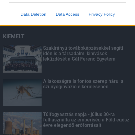
felhasználta az emberiség a Föld egész
évre elegendő erőforrásait
Data Deletion
Data Access
Privacy Policy
KIEMELT
Szakirányú továbbképzésekkel segíti
idén is a társadalmi kihívások
leküzdését a Gál Ferenc Egyetem
A lakosságra is fontos szerep hárul a
szúnyoginvázió elkerülésében
Túlfogyasztás napja - július 30-ra
felhasználta az emberiség a Föld egész
évre elegendő erőforrásait