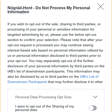
Nógrád-Hont -
Do Not Process My Personal
Information
HÍRLEVÉL
If you wish to opt-out of the sale, sharing to third parties, or
processing of your personal or sensitive information for
Név
targeted advertising by us, please use the below opt-out
section to confirm your selection. Please note that after your
opt-out request is processed you may continue seeing
E-mail cím
interest-based ads based on personal information utilized by
us or personal information disclosed to third parties prior to
your opt-out. You may separately opt-out of the further
Feliratkozom a hírlevélre és elfogadom az
adatvédelmi
disclosure of your personal information by third parties on the
szabályzatot!
IAB’s list of downstream participants. This information may
also be disclosed by us to third parties on the
IAB’s List of
FELIRATKOZÁS
Downstream Participants
that may further disclose it to other
third parties.
Please note that this website/app uses one or more Google
Personal Data Processing Opt Outs
services and may gather and store information including but
LEGFRISSEBB
not limited to your visit or usage behaviour. You may click to
I want to opt-out of the Sharing of my
personal data.
grant or deny consent to Google and its third-party tags to