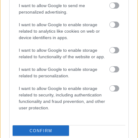
I want to allow Google to send me
HIRDETÉS
personalized advertising.
I want to allow Google to enable storage
HIRDETÉS
related to analytics like cookies on web or
device identifiers in apps.
I want to allow Google to enable storage
LEGOLVASOTTABB
related to functionality of the website or app.
Országos éllovas a nógrádi pici falu az
I want to allow Google to enable storage
ezer lakosra jutó személygépkocsik
related to personalization.
tekintetében
I want to allow Google to enable storage
related to security, including authentication
Európai színvonalú lett a felújított
functionality and fraud prevention, and other
Beszterce tér
user protection.
CONFIRM
Túlfogyasztás napja - július 30-ra