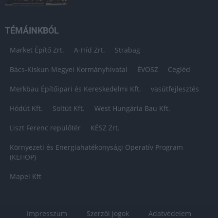
TÉMÁINKBÓL
Market Építő Zrt.
A-Híd Zrt.
Strabag
Bács-Kiskun Megyei Kormányhivatal
ÉVOSZ
Cegléd
Merkbau Építőipari és Kereskedelmi Kft.
vasútfejlesztés
Hódút Kft.
Soltút Kft.
West Hungária Bau Kft.
Liszt Ferenc repülőtér
KÉSZ Zrt.
Környezeti és Energiahatékonysági Operatív Program
(KEHOP)
Mapei Kft
Impresszum
Szerzői jogok
Adatvédelem