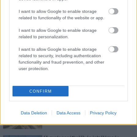
I want to allow Google to enable storage
Belváros-Lipótváros
játszótér
related to functionality of the website or app.
Város-Teampannon Kereskedelmi és Szolgáltató Kft.
parkfelújítás
I want to allow Google to enable storage
Újragondolják Lipótváros rejtett, zöld parkját
related to personalization.
Indulhat a Honvéd tér megújításának tervezése, ahol a
klímatudatos gondolkodás és a helyi identitás erősítése kerül a
I want to allow Google to enable storage
középpontba.
related to security, including authentication
functionality and fraud prevention, and other
user protection.
Történelmi táj, amelynek minden köve
mesél – megújul a tatai Angolkert
CONFIRM
M1 bővítés: már zajlik a teljesen új
Bicske Kelet csomópont építése
Data Deletion
Data Access
Privacy Policy