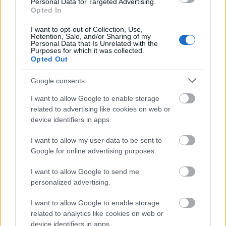
Kecskeméten is szakirányú továbbképzésekkel erősít a
Personal Data for Targeted Advertising.
Opted In
Gál Ferenc Egyetem
I want to opt-out of Collection, Use,
Retention, Sale, and/or Sharing of my
Personal Data that Is Unrelated with the
Purposes for which it was collected.
Opted Out
Google consents
MAGYAR ÉPÍTŐK
I want to allow Google to enable storage
related to advertising like cookies on web or
device identifiers in apps.
Mi épül?
I want to allow my user data to be sent to
Google for online advertising purposes.
I want to allow Google to send me
personalized advertising.
I want to allow Google to enable storage
related to analytics like cookies on web or
device identifiers in apps.