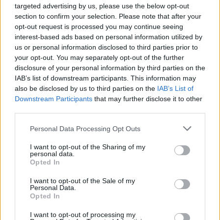
targeted advertising by us, please use the below opt-out
section to confirm your selection. Please note that after your
opt-out request is processed you may continue seeing
interest-based ads based on personal information utilized by
us or personal information disclosed to third parties prior to
your opt-out. You may separately opt-out of the further
disclosure of your personal information by third parties on the
Amire többmillióan vártunk: szombattól másodfokúra
IAB’s list of downstream participants. This information may
csökken a riasztás
also be disclosed by us to third parties on the
IAB’s List of
Downstream Participants
that may further disclose it to other
third parties.
Please note that this website/app uses one or more Google
Personal Data Processing Opt Outs
services and may gather and store information including but
Országos hírek
not limited to your visit or usage behaviour. You may click to
I want to opt-out of the Sharing of my
personal data.
grant or deny consent to Google and its third-party tags to
Opted In
use your data for below specified purposes in below Google
consent section.
I want to opt-out of the Sale of my
Personal Data.
Opted In
I want to opt-out of processing my