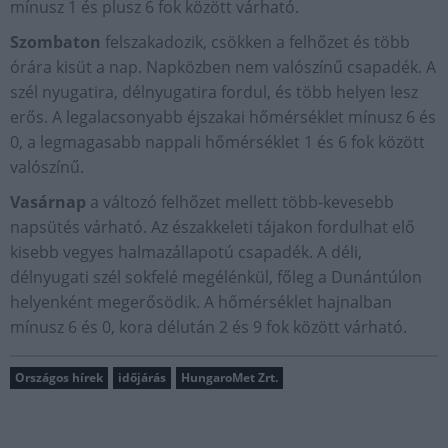
mínusz 1 és plusz 6 fok között várható.
Szombaton
felszakadozik, csökken a felhőzet és több
órára kisüt a nap. Napközben nem valószínű csapadék. A
szél nyugatira, délnyugatira fordul, és több helyen lesz
erős. A legalacsonyabb éjszakai hőmérséklet mínusz 6 és
0, a legmagasabb nappali hőmérséklet 1 és 6 fok között
valószínű.
Vasárnap
a változó felhőzet mellett több-kevesebb
napsütés várható. Az északkeleti tájakon fordulhat elő
kisebb vegyes halmazállapotú csapadék. A déli,
délnyugati szél sokfelé megélénkül, főleg a Dunántúlon
helyenként megerősödik. A hőmérséklet hajnalban
mínusz 6 és 0, kora délután 2 és 9 fok között várható.
Országos hírek
időjárás
HungaroMet Zrt.