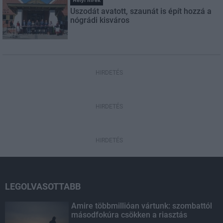
Helyi hírek
Uszodát avatott, szaunát is épít hozzá a
nógrádi kisváros
HIRDETÉS
HIRDETÉS
HIRDETÉS
LEGOLVASOTTABB
Amire többmillióan vártunk: szombattól
másodfokúra csökken a riasztás