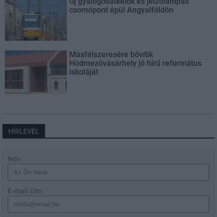
Új gyalogosátkelők és jelzőlámpás
csomópont épül Angyalföldön
Másfélszeresére bővítik
Hódmezővásárhely jó hírű református
iskoláját
HÍRLEVÉL
Név
E-mail cím