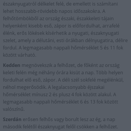
északnyugatról délkelet felé, de emellett is számítani
lehet hosszabb-rövidebb napos időszakokra. A
felhőtömbökből az ország északi, északkeleti tájain
helyenként kisebb eső, zápor is előfordulhat, arrafelé
élénk, erős lökések kísérhetik a nyugati, északnyugati
szelet, amely a délutáni, esti órákban délnyugatira, délire
fordul. A legmagasabb nappali hőmérséklet 5 és 11 fok
között várható.
Kedden
megnövekszik a felhőzet, de főként az ország
keleti felén még néhány órára kisüt a nap. Több helyen
fordulhat elő eső, zápor. A déli szél sokfelé megélénkül,
néhol megerősödik. A legalacsonyabb éjszakai
hőmérséklet mínusz 2 és plusz 4 fok között alakul. A
legmagasabb nappali hőmérséklet 6 és 13 fok között
valószínű.
Szerdán
erősen felhős vagy borult lesz az ég, a nap
második felétől északnyugat felől csökken a felhőzet.