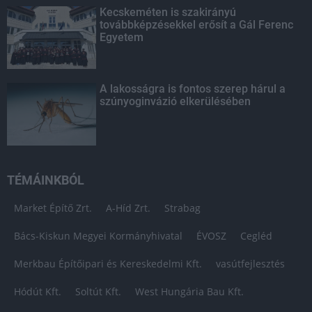
Kecskeméten is szakirányú
továbbképzésekkel erősít a Gál Ferenc
Egyetem
A lakosságra is fontos szerep hárul a
szúnyoginvázió elkerülésében
TÉMÁINKBÓL
Market Építő Zrt.
A-Híd Zrt.
Strabag
Bács-Kiskun Megyei Kormányhivatal
ÉVOSZ
Cegléd
Merkbau Építőipari és Kereskedelmi Kft.
vasútfejlesztés
Hódút Kft.
Soltút Kft.
West Hungária Bau Kft.