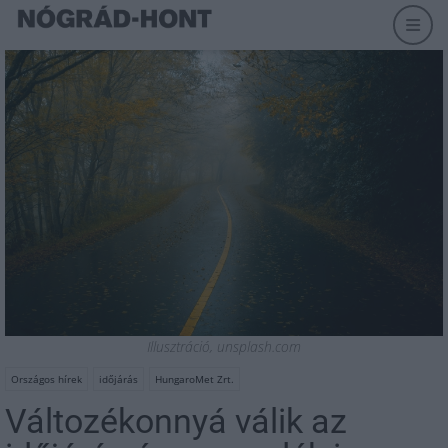
Illusztráció, unsplash.com
Országos hírek
időjárás
HungaroMet Zrt.
Változékonnyá válik az