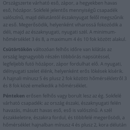
Országszerte várható eső, zápor, a hegyekben havas
eső, hózápor. Sokfelé jelentős mennyiségű csapadék
valószínű, majd délutántól északnyugat felől megszűnik
az eső. Megerősödik, helyenként viharossá fokozódik a
déli, majd az északnyugati, nyugati szél. A minimum-
hőmérséklet 3 és 8, a maximum 4 és 10 fok között alakul.
Csütörtökön
változóan felhős időre van kilátás az
ország legnagyobb részén többórás napsütéssel,
legfeljebb futó hózápor, zápor fordulhat elő. A nyugati,
délnyugati szelet élénk, helyenként erős lökések kísérik.
A hajnali mínusz 5 és plusz 2 fok közötti hőmérsékletről 3
és 8 fok közé emelkedik a hőmérséklet.
Pénteken
erősen felhős vagy borult lesz az ég. Sokfelé
várható csapadék: az ország északi, északnyugati felén
havazás, másutt havas eső, eső is valószínű. A szél
északkeletire, északira fordul, és többfelé megerősödi, a
hőmérséklet hajnalban mínusz 4 és plusz 2, kora délután