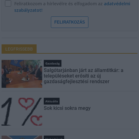
Feliratkozom a hírlevélre és elfogadom az
adatvédelmi
szabályzatot!
FELIRATKOZÁS
LEGFRISSEBB
Gazdaság
Salgótarjánban járt az államtitkár: a
településeket erősíti az új
gazdaságfejlesztési rendszer
Aktuális
Sok kicsi sokra megy