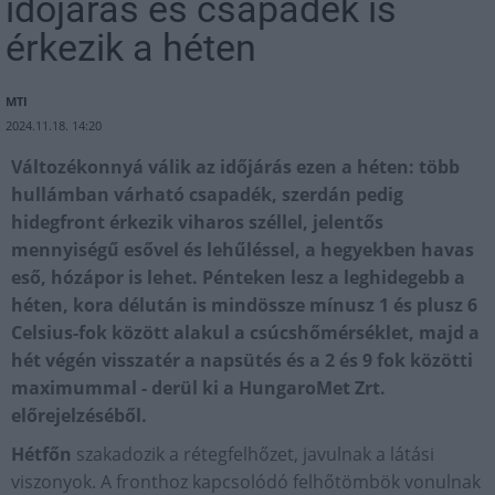
időjárás és csapadék is
érkezik a héten
MTI
2024.11.18. 14:20
Változékonnyá válik az időjárás ezen a héten: több
hullámban várható csapadék, szerdán pedig
hidegfront érkezik viharos széllel, jelentős
mennyiségű esővel és lehűléssel, a hegyekben havas
eső, hózápor is lehet. Pénteken lesz a leghidegebb a
héten, kora délután is mindössze mínusz 1 és plusz 6
Celsius-fok között alakul a csúcshőmérséklet, majd a
hét végén visszatér a napsütés és a 2 és 9 fok közötti
maximummal - derül ki a HungaroMet Zrt.
előrejelzéséből.
Hétfőn
szakadozik a rétegfelhőzet, javulnak a látási
viszonyok. A fronthoz kapcsolódó felhőtömbök vonulnak