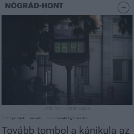
Fotó: MTI / Krizsán Csaba
Országos hírek
kánikula
piros fokozatú figyelmezetés
Tovább tombol a kánikula az