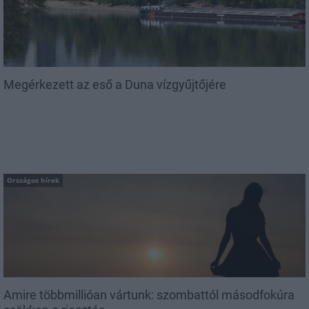
Megérkezett az eső a Duna vízgyűjtőjére
Országos hírek
Amire többmillióan vártunk: szombattól másodfokúra