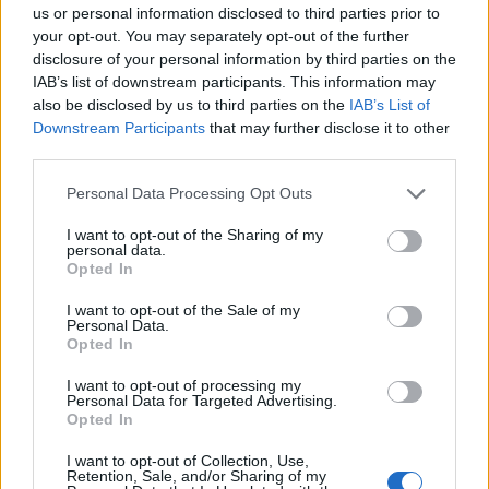
us or personal information disclosed to third parties prior to
MAGYAR ÉPÍTŐK
your opt-out. You may separately opt-out of the further
disclosure of your personal information by third parties on the
Mi épül?
IAB’s list of downstream participants. This information may
also be disclosed by us to third parties on the
IAB’s List of
Downstream Participants
that may further disclose it to other
third parties.
Please note that this website/app uses one or more Google
Personal Data Processing Opt Outs
services and may gather and store information including but
not limited to your visit or usage behaviour. You may click to
I want to opt-out of the Sharing of my
personal data.
grant or deny consent to Google and its third-party tags to
Opted In
use your data for below specified purposes in below Google
consent section.
I want to opt-out of the Sale of my
Personal Data.
Opted In
Belváros-Lipótváros
játszótér
I want to opt-out of processing my
Város-Teampannon Kereskedelmi és Szolgáltató Kft.
parkfelújítás
Personal Data for Targeted Advertising.
Opted In
Újragondolják Lipótváros rejtett, zöld parkját
Indulhat a Honvéd tér megújításának tervezése, ahol a
I want to opt-out of Collection, Use,
Retention, Sale, and/or Sharing of my
klímatudatos gondolkodás és a helyi identitás erősítése kerül a