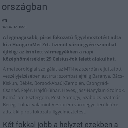
országban
MTI
2024.07.12. 10:20
A legmagasabb, piros fokozatú figyelmeztetést adta
ki a HungaroMet Zrt. tizenöt vármegyére szombat
éjfélig: az érintett vármegyékben a napi
középhőmérséklet 29 Celsius-fok felett alakulhat.
A meteorológiai szolgálat az MTI-hez szerdán eljuttatott
veszélyjelzésében azt írta: szombat éjfélig Baranya, Bács-
Kiskun, Békés, Borsod-Abaúj-Zemplén, Csongrád-
Csanád, Fejér, Hajdú-Bihar, Heves, Jász-Nagykun-Szolnok,
Komárom-Esztergom, Pest, Somogy, Szabolcs-Szatmár-
Bereg, Tolna, valamint Veszprém vármegye területére
adtak ki piros fokozatú figyelmeztetést.
Két fokkal jobb a helyzet ezekben a