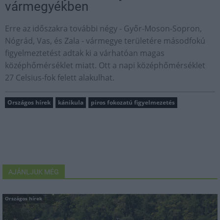
vármegyékben
Erre az időszakra további négy - Győr-Moson-Sopron,
Nógrád, Vas, és Zala - vármegye területére másodfokú
figyelmeztetést adtak ki a várhatóan magas
középhőmérséklet miatt. Ott a napi középhőmérséklet
27 Celsius-fok felett alakulhat.
Országos hírek
kánikula
piros fokozatú figyelmezetés
AJÁNLJUK MÉG
Országos hírek