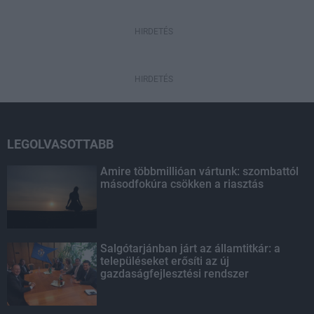
HIRDETÉS
HIRDETÉS
LEGOLVASOTTABB
Amire többmillióan vártunk: szombattól
másodfokúra csökken a riasztás
Salgótarjánban járt az államtitkár: a
településeket erősíti az új
gazdaságfejlesztési rendszer