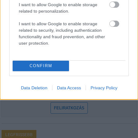
I want to allow Google to enable storage
related to personalization.
I want to allow Google to enable storage
related to security, including authentication
HÍRLEVÉL
functionality and fraud prevention, and other
user protection.
Név
CONFIRM
E-mail cím
Data Deletion
Data Access
Privacy Policy
Feliratkozom a hírlevélre és elfogadom az
adatvédelmi
szabályzatot!
FELIRATKOZÁS
LEGFRISSEBB