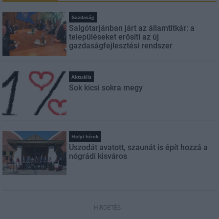
Gazdaság
Salgótarjánban járt az államtitkár: a
településeket erősíti az új
gazdaságfejlesztési rendszer
Aktuális
Sok kicsi sokra megy
Helyi hírek
Uszodát avatott, szaunát is épít hozzá a
nógrádi kisváros
HIRDETÉS