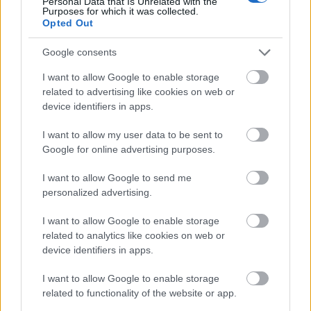
Personal Data that Is Unrelated with the
középpontba.
Purposes for which it was collected.
Opted Out
Történelmi táj, amelynek minden köve
Google consents
mesél – megújul a tatai Angolkert
I want to allow Google to enable storage
related to advertising like cookies on web or
device identifiers in apps.
M1 bővítés: már zajlik a teljesen új
Bicske Kelet csomópont építése
I want to allow my user data to be sent to
Google for online advertising purposes.
I want to allow Google to send me
personalized advertising.
Új gyalogosátkelők és jelzőlámpás
csomópont épül Angyalföldön
I want to allow Google to enable storage
related to analytics like cookies on web or
device identifiers in apps.
Másfélszeresére bővítik
I want to allow Google to enable storage
Hódmezővásárhely jó hírű református
related to functionality of the website or app.
iskoláját