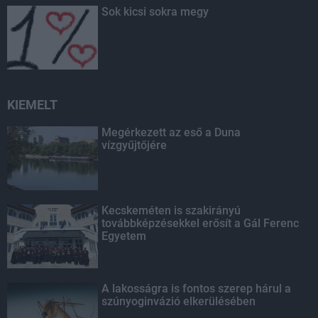
Sok kicsi sokra megy
KIEMELT
Megérkezett az eső a Duna
vízgyűjtőjére
Kecskeméten is szakirányú
továbbképzésekkel erősít a Gál Ferenc
Egyetem
A lakosságra is fontos szerep hárul a
szúnyoginvázió elkerülésében