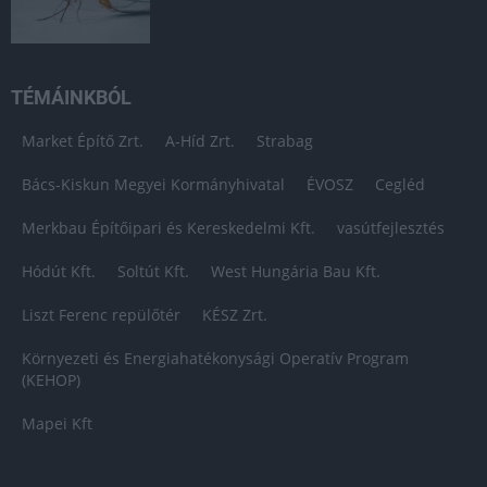
TÉMÁINKBÓL
Market Építő Zrt.
A-Híd Zrt.
Strabag
Bács-Kiskun Megyei Kormányhivatal
ÉVOSZ
Cegléd
Merkbau Építőipari és Kereskedelmi Kft.
vasútfejlesztés
Hódút Kft.
Soltút Kft.
West Hungária Bau Kft.
Liszt Ferenc repülőtér
KÉSZ Zrt.
Környezeti és Energiahatékonysági Operatív Program
(KEHOP)
Mapei Kft