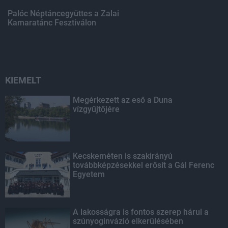
Palóc Néptáncegyüttes a Zalai
Kamaratánc Fesztiválon
KIEMELT
Megérkezett az eső a Duna
vízgyűjtőjére
Kecskeméten is szakirányú
továbbképzésekkel erősít a Gál Ferenc
Egyetem
A lakosságra is fontos szerep hárul a
szúnyoginvázió elkerülésében