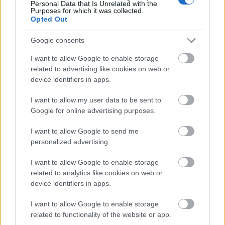
különszintű csomópontot hoz létre az MKIF az M1-es
Personal Data that Is Unrelated with the
Purposes for which it was collected.
bővítésénél.
Opted Out
Új gyalogosátkelők és jelzőlámpás
Google consents
csomópont épül Angyalföldön
I want to allow Google to enable storage
related to advertising like cookies on web or
device identifiers in apps.
Másfélszeresére bővítik
Hódmezővásárhely jó hírű református
I want to allow my user data to be sent to
iskoláját
Google for online advertising purposes.
I want to allow Google to send me
personalized advertising.
Látványos építési szakasz indult be a
Flórián téri felüljárón
I want to allow Google to enable storage
related to analytics like cookies on web or
device identifiers in apps.
Paks II.: Mit jelent az 5. blokk új
I want to allow Google to enable storage
mérföldköve a felülvizsgálat
related to functionality of the website or app.
árnyékában?