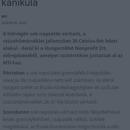
kánikula
MTI
2024.07.05. 10:05
A hétvégén sok napsütés várható, a
csúcshőmérséklet jellemzően 30 Celsius-fok felett
alakul - derül ki a HungaroMet Nonprofit Zrt.
előrejelzéséből, amelyet csütörtökön juttattak el az
MTI-hez.
Pénteken
a sok napsütést gomolyfelhő-képződés
zavarja, de csapadékra nem kell számítani. Az élénk
nyugati szelet az Északi-középhegységben és az Észak-
Alföldön olykor erős lökések kísérhetik. A
csúcshőmérséklet 26-31 fok között várható.
Szombaton
sok napsütés várható több fátyolfelhővel,
kevés gomolyfelhővel, csapadék nélkül. Sokfelé
megélénkül, az Észak-Dunántúlon megerősödik a déli,