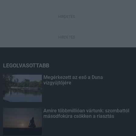
HIRDETÉS
HIRDETÉS
LEGOLVASOTTABB
Megérkezett az eső a Duna
vízgyűjtőjére
Amire többmillióan vártunk: szombattól
másodfokúra csökken a riasztás