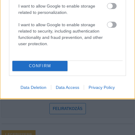
I want to allow Google to enable storage
related to personalization.
I want to allow Google to enable storage
related to security, including authentication
HÍRLEVÉL
functionality and fraud prevention, and other
user protection.
Név
CONFIRM
E-mail cím
Data Deletion
Data Access
Privacy Policy
Feliratkozom a hírlevélre és elfogadom az
adatvédelmi
szabályzatot!
FELIRATKOZÁS
LEGFRISSEBB