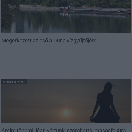
Megérkezett az eső a Duna vízgyűjtőjére
Országos hírek
Amire többmillióan vártunk: szombattól másodfokúra