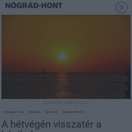
Illusztráció, unsplash.com
Országos hírek
időjárás
kánikula
HungaroMet Zrt.
A hétvégén visszatér a