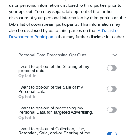
us or personal information disclosed to third parties prior to
MAGYAR ÉPÍTŐK
your opt-out. You may separately opt-out of the further
disclosure of your personal information by third parties on the
IAB’s list of downstream participants. This information may
Útépítés
also be disclosed by us to third parties on the
IAB’s List of
Downstream Participants
that may further disclose it to other
third parties.
Please note that this website/app uses one or more Google
Personal Data Processing Opt Outs
services and may gather and store information including but
not limited to your visit or usage behaviour. You may click to
I want to opt-out of the Sharing of my
personal data.
grant or deny consent to Google and its third-party tags to
Opted In
use your data for below specified purposes in below Google
consent section.
I want to opt-out of the Sale of my
Personal Data.
Opted In
autópálya
útépítés
M1-es autópálya
Bicske
I want to opt-out of processing my
Personal Data for Targeted Advertising.
M1 bővítés: már zajlik a teljesen új Bicske Kelet
Opted In
csomópont építése
I want to opt-out of Collection, Use,
Tizenegy meglévő csomópontot korszerűsít és négy új,
Retention, Sale, and/or Sharing of my