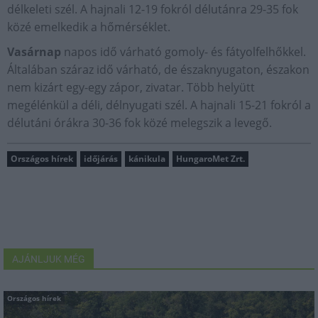
délkeleti szél. A hajnali 12-19 fokról délutánra 29-35 fok
közé emelkedik a hőmérséklet.
Vasárnap
napos idő várható gomoly- és fátyolfelhőkkel.
Általában száraz idő várható, de északnyugaton, északon
nem kizárt egy-egy zápor, zivatar. Több helyütt
megélénkül a déli, délnyugati szél. A hajnali 15-21 fokról a
délutáni órákra 30-36 fok közé melegszik a levegő.
Országos hírek
időjárás
kánikula
HungaroMet Zrt.
AJÁNLJUK MÉG
Országos hírek