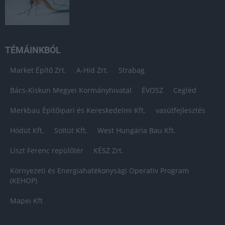
TÉMÁINKBÓL
Market Építő Zrt.
A-Híd Zrt.
Strabag
Bács-Kiskun Megyei Kormányhivatal
ÉVOSZ
Cegléd
Merkbau Építőipari és Kereskedelmi Kft.
vasútfejlesztés
Hódút Kft.
Soltút Kft.
West Hungária Bau Kft.
Liszt Ferenc repülőtér
KÉSZ Zrt.
Környezeti és Energiahatékonysági Operatív Program
(KEHOP)
Mapei Kft