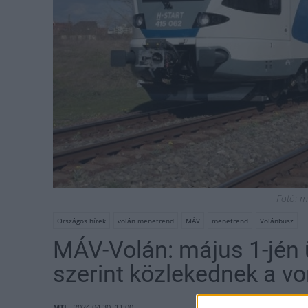
Fotó: m
Országos hírek
volán menetrend
MÁV
menetrend
Volánbusz
MÁV-Volán: május 1-jén
szerint közlekednek a v
MTI
2024.04.30. 11:00