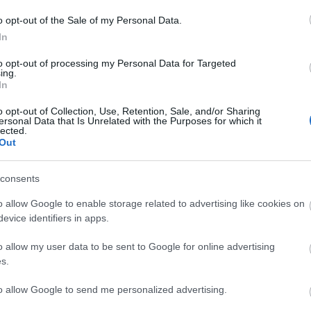
int közlekednek.
o opt-out of the Sale of my Personal Data.
In
özlekedési rendtől eltérően indulhatnak, illetve az
to opt-out of processing my Personal Data for Targeted
lve közlekednek - tették hozzá.
ing.
In
nt járnak a HÉV-járatok, bizonyos vonalakon
o opt-out of Collection, Use, Retention, Sale, and/or Sharing
ersonal Data that Is Unrelated with the Purposes for which it
lected.
ánbusz
Out
consents
o allow Google to enable storage related to advertising like cookies on
evice identifiers in apps.
o allow my user data to be sent to Google for online advertising
s.
Országos hírek
to allow Google to send me personalized advertising.