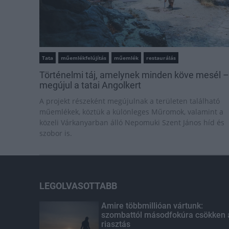
Tata
műemlékfelújítás
műemlék
restaurálás
Történelmi táj, amelynek minden köve mesél –
megújul a tatai Angolkert
A projekt részeként megújulnak a területen található
műemlékek, köztük a különleges Műromok, valamint a
közeli Várkanyarban álló Nepomuki Szent János híd és
szobor is.
LEGOLVASOTTABB
Amire többmillióan vártunk:
szombattól másodfokúra csökken 
riasztás