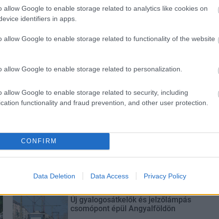
o allow Google to enable storage related to analytics like cookies on
evice identifiers in apps.
o allow Google to enable storage related to functionality of the website
ióan vártunk:
Kecskeméten is szakirányú
ásodfokúra
továbbképzésekkel erősít a Gál
o allow Google to enable storage related to personalization.
sztás
Ferenc Egyetem
o allow Google to enable storage related to security, including
cation functionality and fraud prevention, and other user protection.
CONFIRM
M1 bővítés: már zajlik a teljesen új
Bicske Kelet csomópont építése
Data Deletion
Data Access
Privacy Policy
Új gyalogosátkelők és jelzőlámpás
csomópont épül Angyalföldön