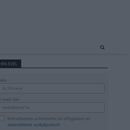
HÍRLEVÉL
Név
E-mail cím
Feliratkozom a hírlevélre és elfogadom az
adatvédelmi szabályzatot!