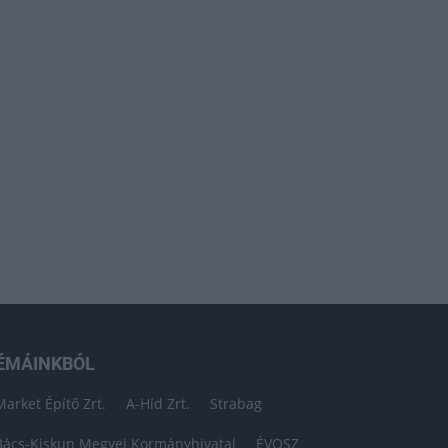
ÉMÁINKBÓL
Market Építő Zrt.
A-Híd Zrt.
Strabag
Bács-Kiskun Megyei Kormányhivatal
ÉVOSZ