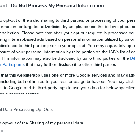
ont -
Do Not Process My Personal Information
to opt-out of the sale, sharing to third parties, or processing of your per
end szerint közlekednek, másnap már a
formation for targeted advertising by us, please use the below opt-out s
udatta a MÁV Zrt. kedden az MTI-vel.
r selection. Please note that after your opt-out request is processed y
eing interest-based ads based on personal information utilized by us or
an sokan kelnek majd útra, ezért a MÁV és a
disclosed to third parties prior to your opt-out. You may separately opt-
losure of your personal information by third parties on the IAB’s list of
tájékozódjanak az ünnepnapi közlekedési rendről.
. This information may also be disclosed by us to third parties on the
IA
illetve használni az automatákat, az online
Participants
that may further disclose it to other third parties.
 - írták, hozzátéve, hogy az utasforgalom
 that this website/app uses one or more Google services and may gath
i InterCity vonatok szerelvényei a szokásosnál több
including but not limited to your visit or usage behaviour. You may click 
 to Google and its third-party tags to use your data for below specifi
ogle consent section.
kedési rendje is változik: kedden munka- és tanítási
 ismét munka- és tanítási napra érvényes menetrend
l Data Processing Opt Outs
o opt-out of the Sharing of my personal data.
-jén zárva tartanak, ezért az ezeket érintő
In