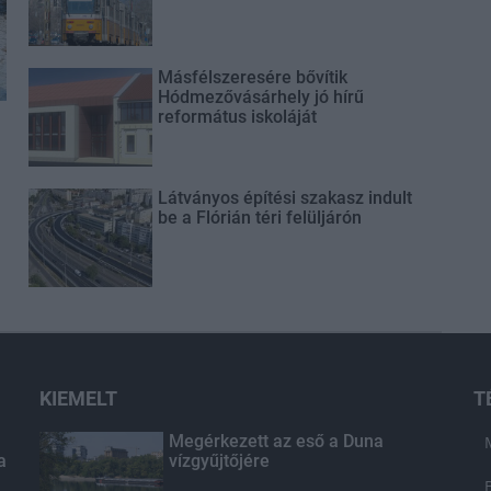
Másfélszeresére bővítik
Hódmezővásárhely jó hírű
református iskoláját
Látványos építési szakasz indult
be a Flórián téri felüljárón
KIEMELT
T
Megérkezett az eső a Duna
a
vízgyűjtőjére