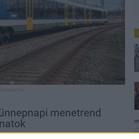
avcsoport.hu
 ünnepnapi menetrend
onatok