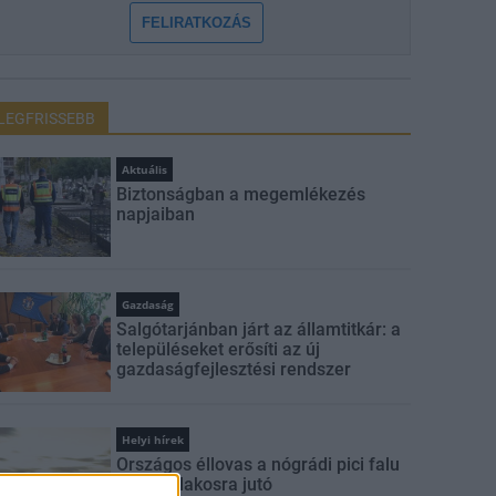
FELIRATKOZÁS
LEGFRISSEBB
Aktuális
Biztonságban a megemlékezés
napjaiban
Gazdaság
Salgótarjánban járt az államtitkár: a
településeket erősíti az új
gazdaságfejlesztési rendszer
Helyi hírek
Országos éllovas a nógrádi pici falu
az ezer lakosra jutó