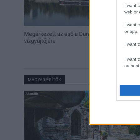
I want t
web or d
I want t
or app.
Megérkezett az eső a Duna
Amire többmill
vízgyűjtőjére
szombattól m
I want t
csökken a ria
I want t
authenti
MAGYAR ÉPÍTŐK
Aktuális