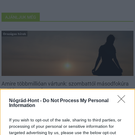
AJÁNLJUK MÉG
Országos hírek
Amire többmillióan vártunk: szombattól másodfokúra
csökken a riasztás
Nógrád-Hont -
Do Not Process My Personal
Information
If you wish to opt-out of the sale, sharing to third parties, or
Országos hírek
processing of your personal or sensitive information for
targeted advertising by us, please use the below opt-out