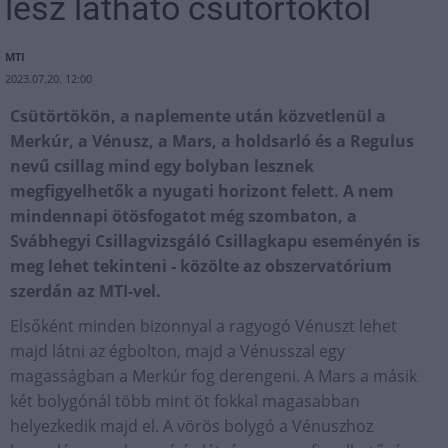
lesz látható csütörtöktől
MTI
2023.07.20. 12:00
Csütörtökön, a naplemente után közvetlenül a
Merkúr, a Vénusz, a Mars, a holdsarló és a Regulus
nevű csillag mind egy bolyban lesznek
megfigyelhetők a nyugati horizont felett. A nem
mindennapi ötösfogatot még szombaton, a
Svábhegyi Csillagvizsgáló Csillagkapu eseményén is
meg lehet tekinteni - közölte az obszervatórium
szerdán az MTI-vel.
Elsőként minden bizonnyal a ragyogó Vénuszt lehet
majd látni az égbolton, majd a Vénusszal egy
magasságban a Merkúr fog derengeni. A Mars a másik
két bolygónál több mint öt fokkal magasabban
helyezkedik majd el. A vörös bolygó a Vénuszhoz