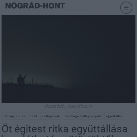
Illusztráció, unslpash.com
Országos hírek
Hold
csillagászat
Svábhegyi Csillagvizsgáló
együttállás
Öt égitest ritka együttállása