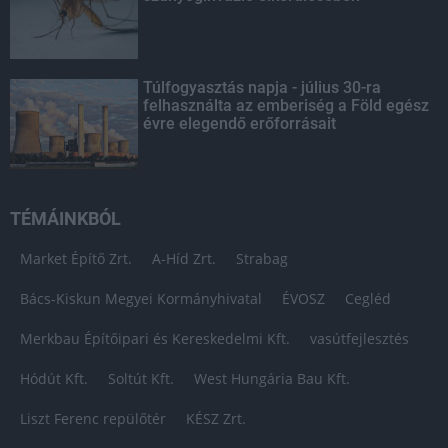
Túlfogyasztás napja - július 30-ra
felhasználta az emberiség a Föld egész
évre elegendő erőforrásait
TÉMÁINKBÓL
Market Építő Zrt.
A-Híd Zrt.
Strabag
Bács-Kiskun Megyei Kormányhivatal
ÉVOSZ
Cegléd
Merkbau Építőipari és Kereskedelmi Kft.
vasútfejlesztés
Hódút Kft.
Soltút Kft.
West Hungária Bau Kft.
Liszt Ferenc repülőtér
KÉSZ Zrt.