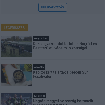
FELIRATKOZÁS
LEGFRISSEBB
Helyi hírek
Közös gyakorlatot tartottak Nógrád és
Pest területi védelmi bizottságai
Aktuális
Kábítószert találtak a berceli Sun
Fesztiválon
Kitekintő
Nógrád megyei az ország harmadik