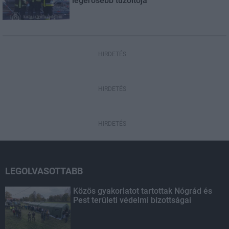
legerősebb tűzoltója
HIRDETÉS
HIRDETÉS
HIRDETÉS
LEGOLVASOTTABB
Közös gyakorlatot tartottak Nógrád és
Pest területi védelmi bizottságai