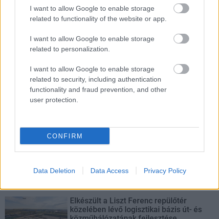
I want to allow Google to enable storage
Hódmezővásárhely
iskolaépítés
FERROÉP Zrt.
oktatási beruházás
related to functionality of the website or app.
Másfélszeresére bővítik Hódmezővásárhely jó hírű
I want to allow Google to enable storage
református iskoláját
related to personalization.
A Szőnyi Benjámin Általános Iskola fejlesztését a FERROÉP
kivitelezheti; a munkák csaknem egy évig tartanak majd.
I want to allow Google to enable storage
related to security, including authentication
functionality and fraud prevention, and other
Látványos építési szakasz indult be a
user protection.
Flórián téri felüljárón
CONFIRM
Paks II.: Mit jelent az 5. blokk új
mérföldköve a felülvizsgálat
árnyékában?
Data Deletion
Data Access
Privacy Policy
Elkészült a Liszt Ferenc repülőtér
közelében lévő logisztikai bázis út- és
közműhálózatának fejlesztése