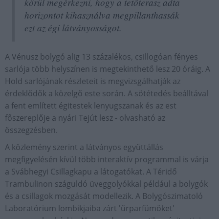
körül megérkezni, hogy a tetőterasz adta
horizontot kihasználva megpillanthassák
ezt az égi látványosságot.
A Vénusz bolygó alig 13 százalékos, csillogóan fényes
sarlója több helyszínen is megtekinthető lesz 20 óráig. A
Hold sarlójának részleteit is megvizsgálhatják az
érdeklődők a közelgő este során. A sötétedés beálltával
a fent említett égitestek lenyugszanak és az est
főszereplője a nyári Tejút lesz - olvasható az
összegzésben.
A közlemény szerint a látványos együttállás
megfigyelésén kívül több interaktív programmal is várja
a Svábhegyi Csillagkapu a látogatókat. A Téridő
Trambulinon száguldó üveggolyókkal például a bolygók
és a csillagok mozgását modellezik. A Bolygószimatoló
Laboratórium lombikjaiba zárt 'űrparfümöket'