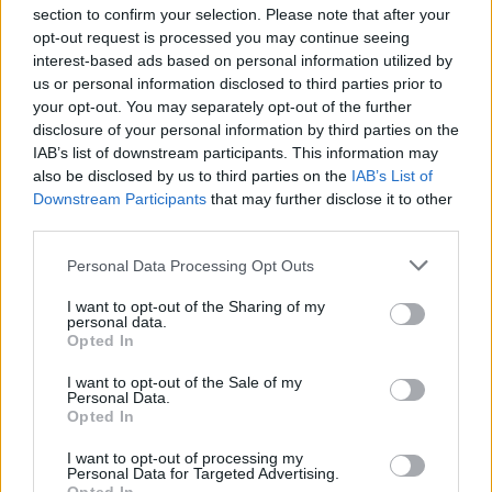
section to confirm your selection. Please note that after your
opt-out request is processed you may continue seeing
interest-based ads based on personal information utilized by
us or personal information disclosed to third parties prior to
your opt-out. You may separately opt-out of the further
disclosure of your personal information by third parties on the
Kecskeméten is szakirányú továbbképzésekkel erősít a
IAB’s list of downstream participants. This information may
Gál Ferenc Egyetem
also be disclosed by us to third parties on the
IAB’s List of
Downstream Participants
that may further disclose it to other
third parties.
Please note that this website/app uses one or more Google
Personal Data Processing Opt Outs
services and may gather and store information including but
Országos hírek
not limited to your visit or usage behaviour. You may click to
I want to opt-out of the Sharing of my
personal data.
grant or deny consent to Google and its third-party tags to
Opted In
use your data for below specified purposes in below Google
consent section.
I want to opt-out of the Sale of my
Personal Data.
Opted In
I want to opt-out of processing my
Personal Data for Targeted Advertising.
A lakosságra is fontos szerep hárul a szúnyoginvázió