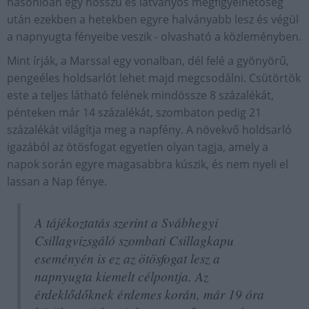
hasonlóan egy hosszú és látványos megfigyelhetőség
után ezekben a hetekben egyre halványabb lesz és végül
a napnyugta fényeibe veszik - olvasható a közleményben.
Mint írják, a Marssal egy vonalban, dél felé a gyönyörű,
pengeéles holdsarlót lehet majd megcsodálni. Csütörtök
este a teljes látható felének mindössze 8 százalékát,
pénteken már 14 százalékát, szombaton pedig 21
százalékát világítja meg a napfény. A növekvő holdsarló
igazából az ötösfogat egyetlen olyan tagja, amely a
napok során egyre magasabbra kúszik, és nem nyeli el
lassan a Nap fénye.
A tájékoztatás szerint a Svábhegyi
Csillagvizsgáló szombati Csillagkapu
eseményén is ez az ötösfogat lesz a
napnyugta kiemelt célpontja. Az
érdeklődőknek érdemes korán, már 19 óra