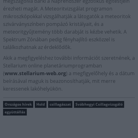
megszagolva bárki a Naprendszer egzotikus égitestjein
érezheti magát. A Meteoritvizsgálat programon
mikroszkópokkal vizsgálhatják a látogatók a meteoritok
szivárványszínben pompázó kristályait, és a
meteoritgyűjtemény több darabját is kézbe vehetik. A
Spektrum Zónában pedig fényhajlító eszközzel is
találkozhatnak az érdeklődők.
Akik a megfigyeléshez további információt szeretnének, a
Stellarium online planetáriumprogramban
(
www.stellarium-web.org
) a megfigyelőhely és a dátum
beírásával maguk is beazonosíthatják, mit merre
keressenek lakóhelyükön.
Országos hírek
Hold
csillagászat
Svábhegyi Csillagvizsgáló
együttállás