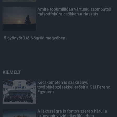
Amire többmillióan vártunk: szombattól
másodfokúra csökken a riasztás
5 gyönyörű tó Nógrád megyében
KIEMELT
Kecskeméten is szakirányú
továbbképzésekkel erősít a Gál Ferenc
Egyetem
A lakosságra is fontos szerep hárul a
szúnyoginvázió elkerülésében