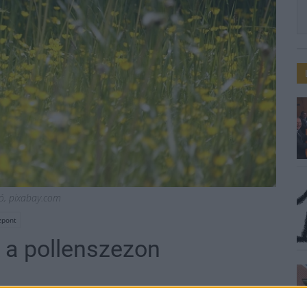
ció, pixabay.com
zpont
 a pollenszezon