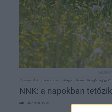
Illusztrá
Országos hírek
pollenszezon
allergia
Nemzeti Népegészségügyi Kö
NNK: a napokban tetőzik
MTI
2022.08.31. 15:00