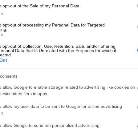
o opt-out of the Sale of my Personal Data.
rejelzéssel segíti az allergiásokat és a
In
to opt-out of processing my Personal Data for Targeted
hák beltéri szárításával, maszkviseléssel és a
ing.
rákban történő - szellőztetéssel tovább csökkenthetők
In
o opt-out of Collection, Use, Retention, Sale, and/or Sharing
ersonal Data that Is Unrelated with the Purposes for which it
lected.
ségügyi Központ
Out
consents
o allow Google to enable storage related to advertising like cookies on
evice identifiers in apps.
o allow my user data to be sent to Google for online advertising
s.
Országos hírek
to allow Google to send me personalized advertising.