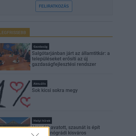
FELIRATKOZÁS
LEGFRISSEBB
Gazdaság
Salgótarjánban járt az államtitkár: a
településeket erősíti az új
gazdaságfejlesztési rendszer
Aktuális
Sok kicsi sokra megy
Helyi hírek
Uszodát avatott, szaunát is épít
hozzá a nógrádi kisváros