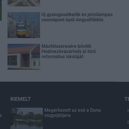
Új gyalogosátkelők és jelzőlámpás
csomópont épül Angyalföldön
Másfélszeresére bővítik
Hódmezővásárhely jó hírű
református iskoláját
KIEMELT
T
Megérkezett az eső a Duna
a
vízgyűjtőjére