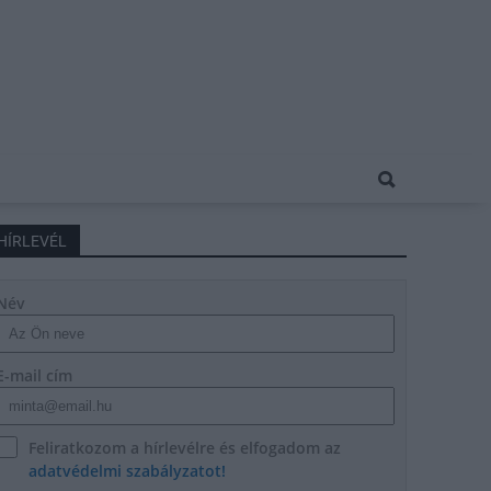
HÍRLEVÉL
Név
E-mail cím
Feliratkozom a hírlevélre és elfogadom az
adatvédelmi szabályzatot!