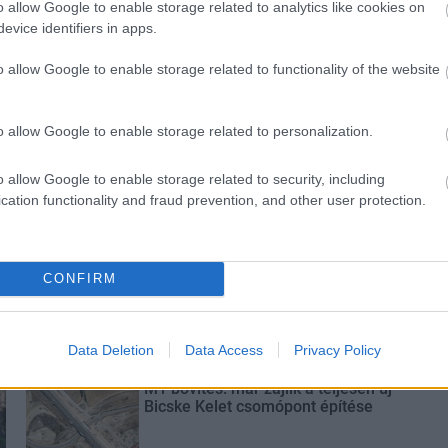
o allow Google to enable storage related to analytics like cookies on
evice identifiers in apps.
o allow Google to enable storage related to functionality of the website
ióan vártunk:
Kecskeméten is szakirányú
ásodfokúra
továbbképzésekkel erősít a Gál
sztás
Ferenc Egyetem
o allow Google to enable storage related to personalization.
o allow Google to enable storage related to security, including
cation functionality and fraud prevention, and other user protection.
Történelmi táj, amelynek minden
CONFIRM
köve mesél – megújul a tatai
Angolkert
Data Deletion
Data Access
Privacy Policy
M1 bővítés: már zajlik a teljesen új
Bicske Kelet csomópont építése