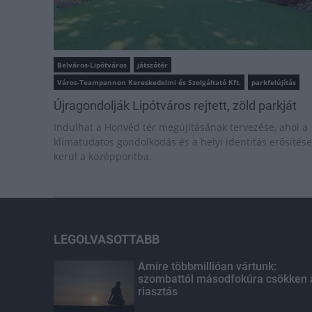
Belváros-Lipótváros
játszótér
Város-Teampannon Kereskedelmi és Szolgáltató Kft.
parkfelújítás
Újragondolják Lipótváros rejtett, zöld parkját
Indulhat a Honvéd tér megújításának tervezése, ahol a
klímatudatos gondolkodás és a helyi identitás erősítése
kerül a középpontba.
LEGOLVASOTTABB
Amire többmillióan vártunk:
szombattól másodfokúra csökken 
riasztás