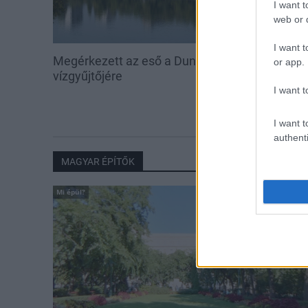
I want t
web or d
I want t
Megérkezett az eső a Duna
Amire többmill
or app.
vízgyűjtőjére
szombattól m
csökken a ria
I want t
I want t
authenti
MAGYAR ÉPÍTŐK
Mi épül?