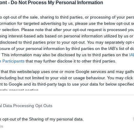
ont -
Do Not Process My Personal Information
etőzése - közölte a Nemzeti Népegészségügyi
to opt-out of the sale, sharing to third parties, or processing of your per
formation for targeted advertising by us, please use the below opt-out s
r selection. Please note that after your opt-out request is processed y
nként akár extrém magas is lehet a parlagfű
eing interest-based ads based on personal information utilized by us or
a héten a megerősödő szél tovább fokozhatja a
disclosed to third parties prior to your opt-out. You may separately opt-
losure of your personal information by third parties on the IAB’s list of
em enyhítenek számottevően.
. This information may also be disclosed by us to third parties on the
IA
ezért egészen az utolsó augusztusi hétvégéig az
Participants
that may further disclose it to other third parties.
mint a korábbi években. Augusztus utolsó napjaiban
 that this website/app uses one or more Google services and may gath
ütemben emelkedett, országosan elérte a nagyon
including but not limited to your visit or usage behaviour. You may click 
 to Google and its third-party tags to use your data for below specifi
ogle consent section.
tkező két hétben továbbra is erős tünetekre
l Data Processing Opt Outs
ek.
o opt-out of the Sharing of my personal data.
ég szerint ne végezzenek fizikai munkát a szabadban,
In
és kövessék nyomon a szervezet polleninformációs