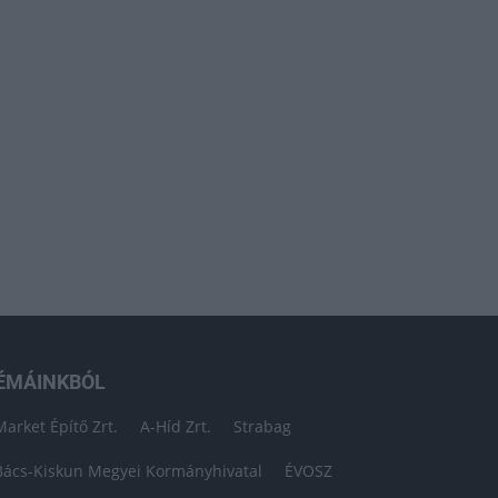
ÉMÁINKBÓL
Market Építő Zrt.
A-Híd Zrt.
Strabag
Bács-Kiskun Megyei Kormányhivatal
ÉVOSZ