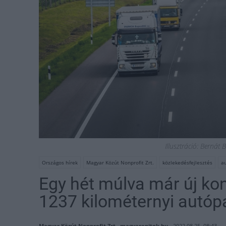
Illusztráció: Berná
Országos hírek
Magyar Közút Nonprofit Zrt.
közlekedésfejlesztés
a
Egy hét múlva már új ko
1237 kilométernyi autóp
Magyar Közút Nonprofit Zrt., magyarepitok.hu
2022.08.25. 08:43