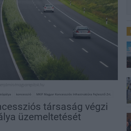
t Benjámin/magyarepitok.hu
utópálya
koncesszió
MKIF Magyar Koncessziós Infrastruktúra Fejlesztő Zrt.
ncessziós társaság végzi
álya üzemeltetését