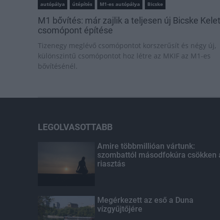
autópálya
útépítés
M1-es autópálya
Bicske
M1 bővítés: már zajlik a teljesen új Bicske Kele
csomópont építése
Tizenegy meglévő csomópontot korszerűsít és négy új,
különszintű csomópontot hoz létre az MKIF az M1-es
bővítésénél.
LEGOLVASOTTABB
Amire többmillióan vártunk:
szombattól másodfokúra csökken 
riasztás
Megérkezett az eső a Duna
vízgyűjtőjére