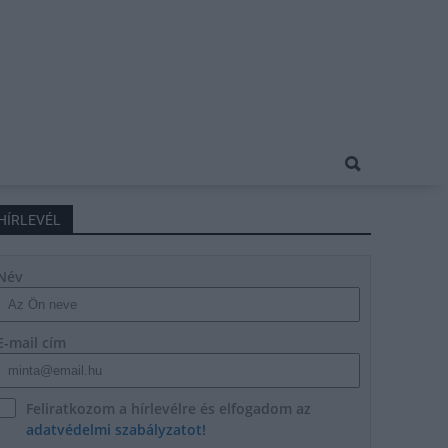
HÍRLEVÉL
Név
E-mail cím
Feliratkozom a hírlevélre és elfogadom az
adatvédelmi szabályzatot!