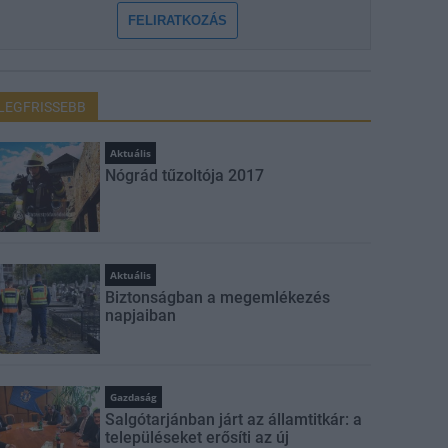
FELIRATKOZÁS
LEGFRISSEBB
Aktuális
Nógrád tűzoltója 2017
Aktuális
Biztonságban a megemlékezés
napjaiban
Gazdaság
Salgótarjánban járt az államtitkár: a
településeket erősíti az új