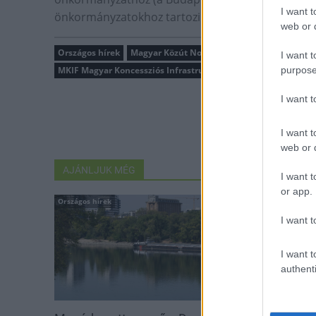
I want t
önkormányzatokhoz tartozik ezt követően is.
web or d
Országos hírek
Magyar Közút Nonprofit Zrt.
közlekedésfej
I want t
MKIF Magyar Koncessziós Infrastruktúra Fejlesztő Zrt.
purpose
I want 
I want t
web or d
AJÁNLJUK MÉG
I want t
or app.
Országos hírek
Országos hírek
I want t
I want t
authenti