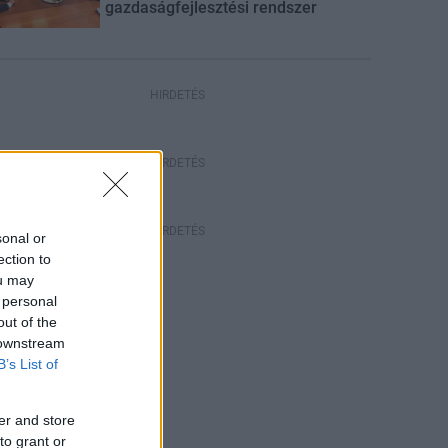
gazdaságfejlesztési rendszer
HIRDETÉS
HIRDETÉS
HIRDETÉS
sonal or
ection to
ou may
 personal
out of the
 downstream
B’s List of
er and store
to grant or