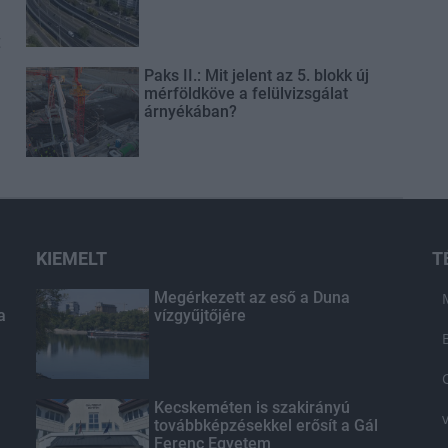
t
Paks II.: Mit jelent az 5. blokk új
mérföldköve a felülvizsgálat
árnyékában?
KIEMELT
T
Megérkezett az eső a Duna
a
vízgyűjtőjére
Kecskeméten is szakirányú
továbbképzésekkel erősít a Gál
Ferenc Egyetem