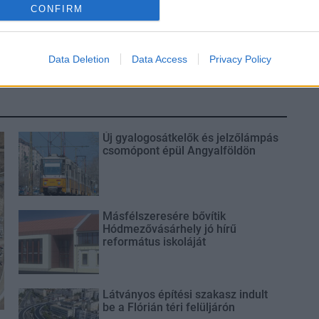
ióan vártunk:
Kecskeméten is szakirányú
CONFIRM
ásodfokúra
továbbképzésekkel erősít a Gál
sztás
Ferenc Egyetem
Data Deletion
Data Access
Privacy Policy
Új gyalogosátkelők és jelzőlámpás
csomópont épül Angyalföldön
Másfélszeresére bővítik
Hódmezővásárhely jó hírű
református iskoláját
Látványos építési szakasz indult
be a Flórián téri felüljárón