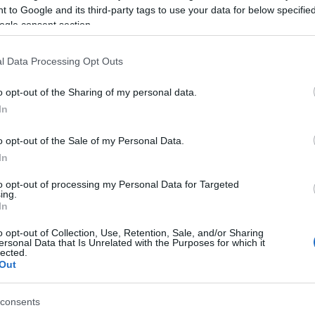
utópálya a 17-es km szelvénytől
 to Google and its third-party tags to use your data for below specifi
ogle consent section.
ópálya Érd és Dunaújváros közötti szakasza, M8-as
kasza
l Data Processing Opt Outs
ópálya Dunaújváros és Tolna közötti szakasza
o opt-out of the Sharing of my personal data.
 autópálya Tolna és Mohács közötti szakasza, M60-as
In
o opt-out of the Sale of my Personal Data.
In
adó gyorsforgalmi szakaszokon túl a
to opt-out of processing my Personal Data for Targeted
ing.
településeket összekötő, illetve azokon
In
, valamint fenntartási feladatait is ellátja a
o opt-out of Collection, Use, Retention, Sale, and/or Sharing
etési forrásaiból.
ersonal Data that Is Unrelated with the Purposes for which it
lected.
Out
öbb mint 140 ezer kilométernyi utat a jövőben is a
 a fő- és tömegközlekedési útvonalak a fővárosi
consents
i önkormányzat cége), a többi út pedig a kerületi