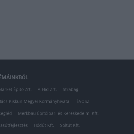
ÉMÁINKBÓL
Market Építő Zrt.
A-Híd Zrt.
Strabag
Bács-Kiskun Megyei Kormányhivatal
ÉVOSZ
Cegléd
Merkbau Építőipari és Kereskedelmi Kft.
vasútfejlesztés
Hódút Kft.
Soltút Kft.