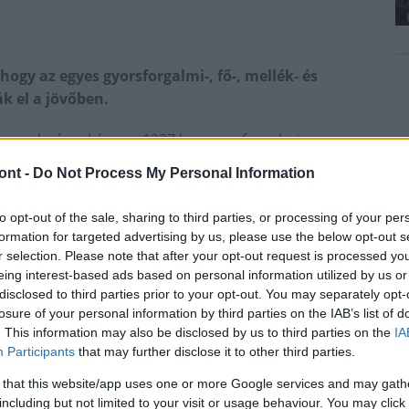
hogy az egyes gyorsforgalmi-, fő-, mellék- és
ák el a jövőben.
árás eredményeképpen 1237 km gyorsforgalmi
eptember 1-től. Az üzemeltetési és fenntartási,
ont -
Do Not Process My Personal Information
cessziós Infrastruktúra Fejlesztő Zrt. látja majd el.
ra is üzemeltetni fog 291 kilométernyi gyorsforgalmi
to opt-out of the sale, sharing to third parties, or processing of your per
kul az egyes utak üzemeltetői összetétele:
formation for targeted advertising by us, please use the below opt-out s
r selection. Please note that after your opt-out request is processed y
ztő Zrt.:
M1-es és M7-es autópálya M0 és az
eing interest-based ads based on personal information utilized by us or
 M30, M35, M44, M70, M85 és M86 teljes területe, M8-
disclosed to third parties prior to your opt-out. You may separately opt-
sza
losure of your personal information by third parties on the IAB’s list of
. This information may also be disclosed by us to third parties on the
IA
akasza az M0-s határáig, M0, M2, M9, M19, M31, M43,
Participants
that may further disclose it to other third parties.
kasza, M6 Budapest és Érd közötti szakasza, M60-as
lkerülő autóút
 that this website/app uses one or more Google services and may gath
including but not limited to your visit or usage behaviour. You may click 