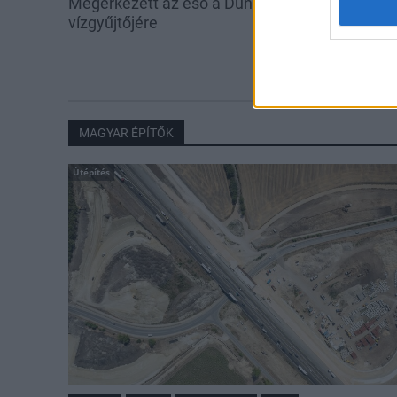
Megérkezett az eső a Duna
Amire többmill
vízgyűjtőjére
szombattól m
csökken a ria
MAGYAR ÉPÍTŐK
Útépítés