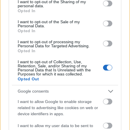
not limited to your visit or usage behaviour. You may click to
I want to opt-out of the Sharing of my
Amire többmillióan vártunk: szombattól másodfokúra
personal data.
grant or deny consent to Google and its third-party tags to
csökken a riasztás
Opted In
use your data for below specified purposes in below Google
consent section.
I want to opt-out of the Sale of my
Personal Data.
Opted In
I want to opt-out of processing my
Országos hírek
Personal Data for Targeted Advertising.
Opted In
I want to opt-out of Collection, Use,
Retention, Sale, and/or Sharing of my
Personal Data that Is Unrelated with the
Purposes for which it was collected.
Opted Out
Kecskeméten is szakirányú továbbképzésekkel erősít a
Google consents
Gál Ferenc Egyetem
I want to allow Google to enable storage
related to advertising like cookies on web or
device identifiers in apps.
I want to allow my user data to be sent to