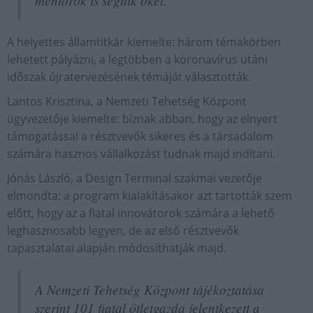
mentorok is segítik őket.
A helyettes államtitkár kiemelte: három témakörben
lehetett pályázni, a legtöbben a koronavírus utáni
időszak újratervezésének témáját választották.
Lantos Krisztina, a Nemzeti Tehetség Központ
ügyvezetője kiemelte: bíznak abban, hogy az elnyert
támogatással a résztvevők sikeres és a társadalom
számára hasznos vállalkozást tudnak majd indítani.
Jónás László, a Design Terminal szakmai vezetője
elmondta: a program kialakításakor azt tartották szem
előtt, hogy az a fiatal innovátorok számára a lehető
leghasznosabb legyen, de az első résztvevők
tapasztalatai alapján módosíthatják majd.
A Nemzeti Tehetség Központ tájékoztatása
szerint 101 fiatal ötletgazda jelentkezett a