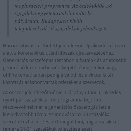
meghirdetett programra. Az érdeklődők 58
százaléka egyetemistaként adta be
pályázatát. Budapesten kívüli
településekről 56 százalékuk jelentkezett.
Három kihívásra lehetett jelentkezni. Újrakezdés címszó
alatt a koronavírus utáni időszak újratervezéséhez,
Generációs összefogás témában a fiatalok és az idősebb
generáció közti párbeszéd kiépítéséhez, Online vagy
offline tematikában pedig a valódi és a virtuális tér
közötti átjáráshoz vártak ötleteket a szervezők.
Az összes jelentkezőt nézve a járvány utáni újrakezdés
nyert pár százalékkal, de programba bejutott
résztvevőknél már a generációs összefogás lett a
legkedveltebb téma. Az innovátorok 38 százaléka
szeretné ezt a kérdéskört megoldani, míg a másik két
témára 31-31 százalékuk választása esett.