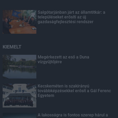
Salgótarjánban járt az államtitkár: a
településeket erősíti az új
gazdaságfejlesztési rendszer
KIEMELT
Megérkezett az eső a Duna
vízgyűjtőjére
Kecskeméten is szakirányú
továbbképzésekkel erősít a Gál Ferenc
Egyetem
A lakosságra is fontos szerep hárul a