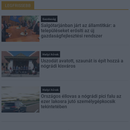
LEGFRISSEBB
Gazdaság
Salgótarjánban járt az államtitkár: a
településeket erősíti az új
gazdaságfejlesztési rendszer
Helyi hírek
Uszodát avatott, szaunát is épít hozzá a
nógrádi kisváros
Helyi hírek
Országos éllovas a nógrádi pici falu az
ezer lakosra jutó személygépkocsik
tekintetében