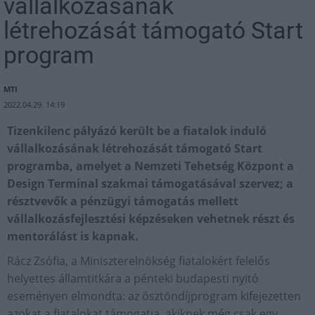
vállalkozásának
létrehozását támogató Start
program
MTI
2022.04.29. 14:19
Tizenkilenc pályázó került be a fiatalok induló
vállalkozásának létrehozását támogató Start
programba, amelyet a Nemzeti Tehetség Központ a
Design Terminal szakmai támogatásával szervez; a
résztvevők a pénzügyi támogatás mellett
vállalkozásfejlesztési képzéseken vehetnek részt és
mentorálást is kapnak.
Rácz Zsófia, a Miniszterelnökség fiatalokért felelős
helyettes államtitkára a pénteki budapesti nyitó
eseményen elmondta: az ösztöndíjprogram kifejezetten
azokat a fiatalokat támogatja, akiknek még csak egy