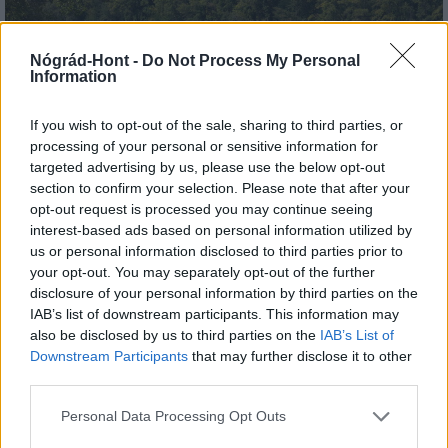
Nógrád-Hont -
Do Not Process My Personal
Information
If you wish to opt-out of the sale, sharing to third parties, or
processing of your personal or sensitive information for
Megérkezett az eső a Duna vízgyűjtőjére
targeted advertising by us, please use the below opt-out
section to confirm your selection. Please note that after your
opt-out request is processed you may continue seeing
interest-based ads based on personal information utilized by
us or personal information disclosed to third parties prior to
your opt-out. You may separately opt-out of the further
Országos hírek
disclosure of your personal information by third parties on the
IAB’s list of downstream participants. This information may
also be disclosed by us to third parties on the
IAB’s List of
Downstream Participants
that may further disclose it to other
third parties.
Please note that this website/app uses one or more Google
Personal Data Processing Opt Outs
services and may gather and store information including but