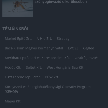
szúnyoginvázió elkerülésében
TÉMÁINKBÓL
Market Építő Zrt.
A-Híd Zrt.
Strabag
Bács-Kiskun Megyei Kormányhivatal
ÉVOSZ
Cegléd
Merkbau Építőipari és Kereskedelmi Kft.
vasútfejlesztés
Hódút Kft.
Soltút Kft.
West Hungária Bau Kft.
Liszt Ferenc repülőtér
KÉSZ Zrt.
Környezeti és Energiahatékonysági Operatív Program
(KEHOP)
Mapei Kft