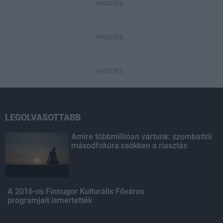
HIRDETÉS
HIRDETÉS
HIRDETÉS
LEGOLVASOTTABB
Amire többmillióan vártunk: szombattól
másodfokúra csökken a riasztás
A 2016-os Finnugor Kulturális Főváros
programjait ismertették