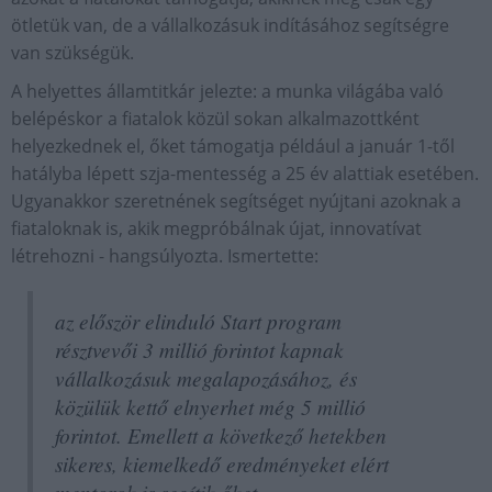
ötletük van, de a vállalkozásuk indításához segítségre
van szükségük.
A helyettes államtitkár jelezte: a munka világába való
belépéskor a fiatalok közül sokan alkalmazottként
helyezkednek el, őket támogatja például a január 1-től
hatályba lépett szja-mentesség a 25 év alattiak esetében.
Ugyanakkor szeretnének segítséget nyújtani azoknak a
fiataloknak is, akik megpróbálnak újat, innovatívat
létrehozni - hangsúlyozta. Ismertette:
az először elinduló Start program
résztvevői 3 millió forintot kapnak
vállalkozásuk megalapozásához, és
közülük kettő elnyerhet még 5 millió
forintot. Emellett a következő hetekben
sikeres, kiemelkedő eredményeket elért