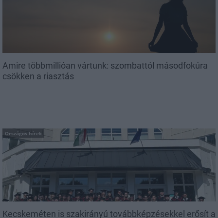
Amire többmillióan vártunk: szombattól másodfokúra
csökken a riasztás
Országos hírek
Kecskeméten is szakirányú továbbképzésekkel erősít a