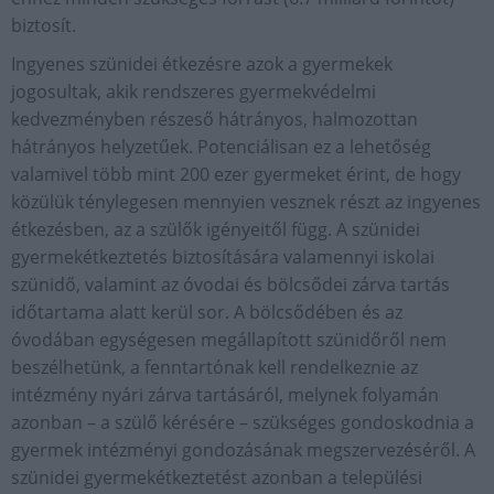
biztosít.
Ingyenes szünidei étkezésre azok a gyermekek
jogosultak, akik rendszeres gyermekvédelmi
kedvezményben részeső hátrányos, halmozottan
hátrányos helyzetűek. Potenciálisan ez a lehetőség
valamivel több mint 200 ezer gyermeket érint, de hogy
közülük ténylegesen mennyien vesznek részt az ingyenes
étkezésben, az a szülők igényeitől függ. A szünidei
gyermekétkeztetés biztosítására valamennyi iskolai
szünidő, valamint az óvodai és bölcsődei zárva tartás
időtartama alatt kerül sor. A bölcsődében és az
óvodában egységesen megállapított szünidőről nem
beszélhetünk, a fenntartónak kell rendelkeznie az
intézmény nyári zárva tartásáról, melynek folyamán
azonban – a szülő kérésére – szükséges gondoskodnia a
gyermek intézményi gondozásának megszervezéséről. A
szünidei gyermekétkeztetést azonban a települési