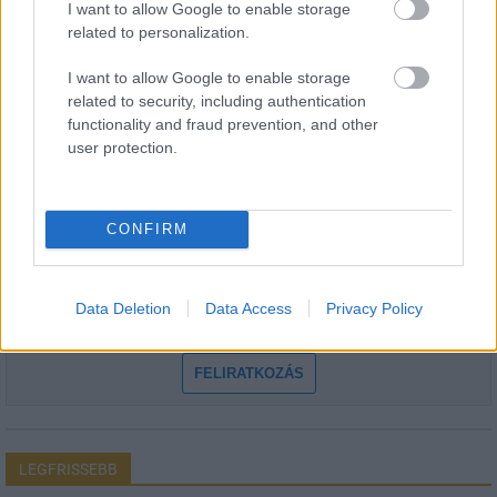
I want to allow Google to enable storage
related to personalization.
I want to allow Google to enable storage
HÍRLEVÉL
related to security, including authentication
functionality and fraud prevention, and other
user protection.
Név
CONFIRM
E-mail cím
Feliratkozom a hírlevélre és elfogadom az
adatvédelmi
Data Deletion
Data Access
Privacy Policy
szabályzatot!
FELIRATKOZÁS
LEGFRISSEBB