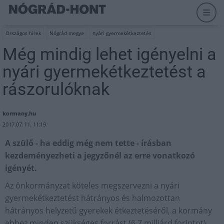
Országos hírek
Nógrád megye
nyári gyermekétkeztetés
Még mindig lehet igényelni a
nyári gyermekétkeztetést a
rászorulóknak
kormany.hu
2017.07.11. 11:19
A szülő - ha eddig még nem tette - írásban
kezdeményezheti a jegyzőnél az erre vonatkozó
igényét.
Az önkormányzat köteles megszervezni a nyári
gyermekétkeztetést hátrányos és halmozottan
hátrányos helyzetű gyerekek étkeztetéséről, a kormány
ehhez minden szükséges forrást (6.7 milliárd forintot)