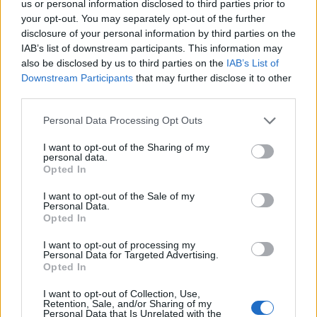
us or personal information disclosed to third parties prior to
MAGYAR ÉPÍTŐK
your opt-out. You may separately opt-out of the further
disclosure of your personal information by third parties on the
IAB’s list of downstream participants. This information may
Mi épül?
also be disclosed by us to third parties on the
IAB’s List of
Downstream Participants
that may further disclose it to other
third parties.
Please note that this website/app uses one or more Google
Personal Data Processing Opt Outs
services and may gather and store information including but
not limited to your visit or usage behaviour. You may click to
I want to opt-out of the Sharing of my
personal data.
grant or deny consent to Google and its third-party tags to
Opted In
use your data for below specified purposes in below Google
consent section.
I want to opt-out of the Sale of my
Personal Data.
Opted In
Hódmezővásárhely
iskolaépítés
FERROÉP Zrt.
oktatási beruházás
I want to opt-out of processing my
Personal Data for Targeted Advertising.
Másfélszeresére bővítik Hódmezővásárhely jó hírű
Opted In
református iskoláját
I want to opt-out of Collection, Use,
A Szőnyi Benjámin Általános Iskola fejlesztését a FERROÉP
Retention, Sale, and/or Sharing of my
Personal Data that Is Unrelated with the
kivitelezheti; a munkák csaknem egy évig tartanak majd.