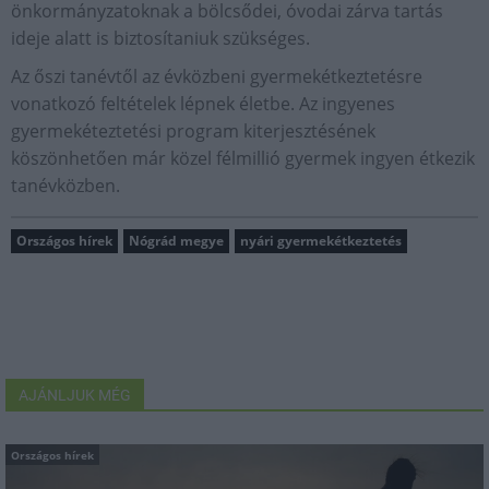
önkormányzatoknak a bölcsődei, óvodai zárva tartás
ideje alatt is biztosítaniuk szükséges.
Az őszi tanévtől az évközbeni gyermekétkeztetésre
vonatkozó feltételek lépnek életbe. Az ingyenes
gyermekéteztetési program kiterjesztésének
köszönhetően már közel félmillió gyermek ingyen étkezik
tanévközben.
Országos hírek
Nógrád megye
nyári gyermekétkeztetés
AJÁNLJUK MÉG
Országos hírek