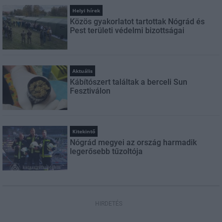
Helyi hírek
Közös gyakorlatot tartottak Nógrád és
Pest területi védelmi bizottságai
Aktuális
Kábítószert találtak a berceli Sun
Fesztiválon
Kitekintő
Nógrád megyei az ország harmadik
legerősebb tűzoltója
HIRDETÉS