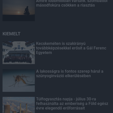
Amire többmillióan vártunk: szombattól
másodfokúra csökken a riasztás
KIEMELT
Kecskeméten is szakirányú
továbbképzésekkel erősít a Gál Ferenc
Egyetem
A lakosságra is fontos szerep hárul a
szúnyoginvázió elkerülésében
Túlfogyasztás napja - július 30-ra
felhasználta az emberiség a Föld egész
évre elegendő erőforrásait