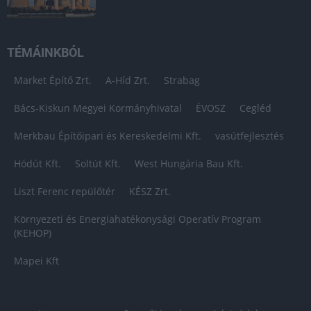
TÉMÁINKBÓL
Market Építő Zrt.
A-Híd Zrt.
Strabag
Bács-Kiskun Megyei Kormányhivatal
ÉVOSZ
Cegléd
Merkbau Építőipari és Kereskedelmi Kft.
vasútfejlesztés
Hódút Kft.
Soltút Kft.
West Hungária Bau Kft.
Liszt Ferenc repülőtér
KÉSZ Zrt.
Környezeti és Energiahatékonysági Operatív Program
(KEHOP)
Mapei Kft