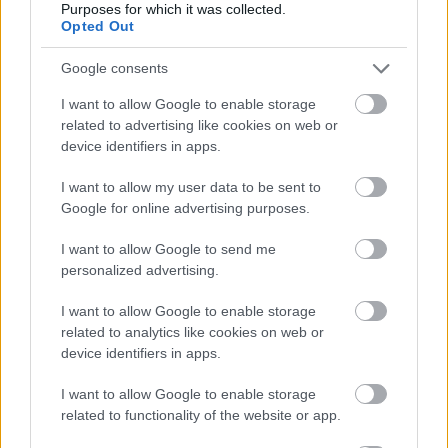
Purposes for which it was collected.
Opted Out
Látványos építési szakasz indult be a
Flórián téri felüljárón
Google consents
I want to allow Google to enable storage
related to advertising like cookies on web or
device identifiers in apps.
Paks II.: Mit jelent az 5. blokk új
mérföldköve a felülvizsgálat
I want to allow my user data to be sent to
árnyékában?
Google for online advertising purposes.
I want to allow Google to send me
Elkészült a Liszt Ferenc repülőtér
personalized advertising.
közelében lévő logisztikai bázis út- és
közműhálózatának fejlesztése
I want to allow Google to enable storage
related to analytics like cookies on web or
device identifiers in apps.
Látlelet a hazai víziközművekről?
I want to allow Google to enable storage
Egyetlen, fél évszázados vezetéken
múlt Bicske vízellátása
related to functionality of the website or app.